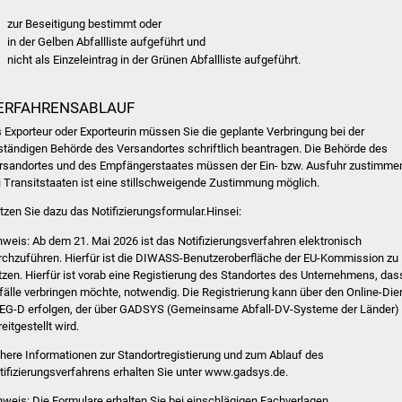
zur Beseitigung bestimmt oder
in der Gelben Abfallliste aufgeführt und
nicht als Einzeleintrag in der Grünen Abfallliste aufgeführt.
ERFAHRENSABLAUF
s Exporteur oder Exporteurin müssen Sie die geplante Verbringung bei der
ständigen Behörde des Versandortes
schriftlich
beantragen.
Die Behörde des
rsandortes und des Empfängerstaates müssen der Ein- bzw. Ausfuhr zustimme
i Transitstaaten ist eine stillschweigende Zustimmung möglich.
tzen Sie dazu das Notifizierungsformular.Hinsei:
nweis: Ab dem 21. Mai 2026 ist das Notifizierungsverfahren elektronisch
rchzuführen. Hierfür ist die DIWASS-Benutzeroberfläche der EU-Kommission zu
tzen. Hierfür ist vorab eine Registierung des Standortes des Unternehmens, das
fälle verbringen möchte, notwendig. Die Registrierung kann über den Online-Die
EG-D erfolgen, der über GADSYS (Gemeinsame Abfall-DV-Systeme der Länder)
eitgestellt wird.
here Informationen zur Standortregistierung und zum Ablauf des
tifizierungsverfahrens erhalten Sie unter www.gadsys.de.
nweis:
Die Formulare erhalten Sie bei einschlägigen Fachverlagen.