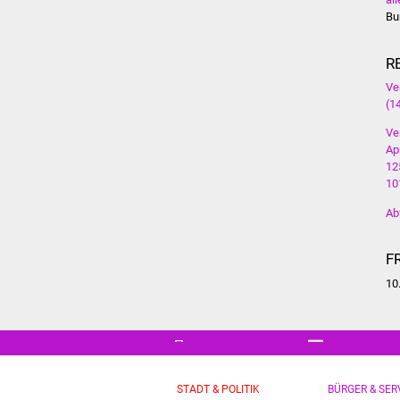
Bu
R
Ve
(1
Ve
Ap
12
10
Ab
F
10
STADT & POLITIK
BÜRGER & SER