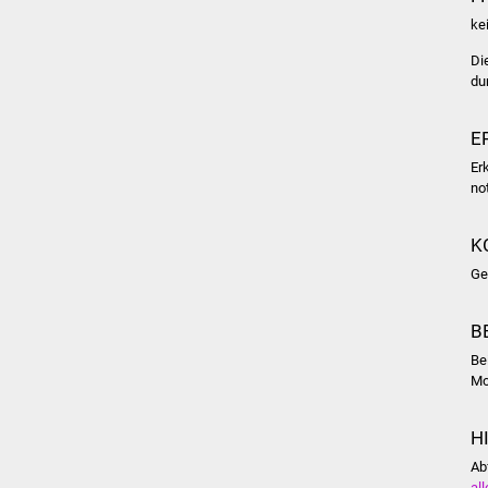
ke
Di
du
E
Er
no
K
Ge
B
Be
Mo
H
Ab
al