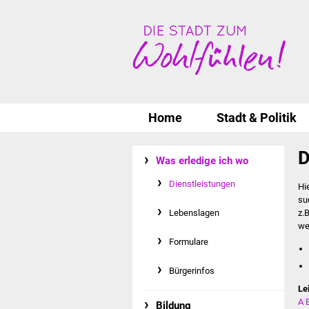
Home
Stadt & Politik
D
Was erledige ich wo
Dienstleistungen
Hi
su
Lebenslagen
z.
we
Formulare
Bürgerinfos
Le
A
Bildung