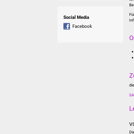
Be
Fü
Social Media
In
Facebook
O
Z
di
SA
L
V
Di