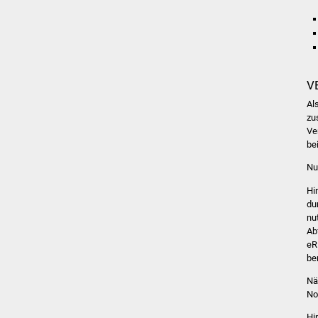
V
Al
zu
Ve
be
Nu
Hi
du
nu
Ab
eR
ber
Nä
No
Hi