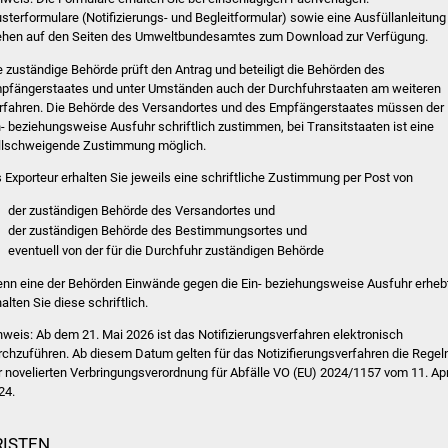
sterformulare (Notifizierungs- und Begleitformular) sowie eine Ausfüllanleitung
ehen auf den Seiten des Umweltbundesamtes zum Download zur Verfügung.
e zuständige Behörde prüft den Antrag und beteiligt die Behörden des
pfängerstaates und unter Umständen auch der Durchfuhrstaaten am weiteren
rfahren.
Die Behörde des Versandortes und des Empfängerstaates müssen der
n- beziehungsweise Ausfuhr schriftlich zustimmen, bei Transitstaaten ist eine
illschweigende Zustimmung möglich.
s Exporteur erhalten Sie jeweils eine schriftliche Zustimmung per Post von
der zuständigen Behörde des Versandortes und
der zuständigen Behörde des Bestimmungsortes und
eventuell von der für die Durchfuhr zuständigen Behörde
nn eine der Behörden Einwände gegen die Ein- beziehungsweise Ausfuhr erhebt
alten Sie diese schriftlich.
nweis: Ab dem 21. Mai 2026 ist das Notifizierungsverfahren elektronisch
rchzuführen. Ab diesem Datum gelten für das Notizifierungsverfahren die Regel
r novelierten Verbringungsverordnung für Abfälle VO (EU) 2024/1157 vom 11. Apr
24.
RISTEN