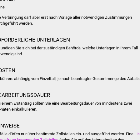
ine
e Verbringung darf aber erst nach Vorlage aller notwendigen Zustimmungen
rchgeführt werden.
RFORDERLICHE UNTERLAGEN
kundigen Sie sich bei der zuständigen Behörde, welche Unterlagen in Ihrem Fall
twendig sind.
OSTEN
bühren: abhängig vom Einzelfall, je nach beantragter Gesamtmenge des Abfalls
EARBEITUNGSDAUER
i einem Erstantrag sollten Sie eine Bearbeitungsdauer von mindestens zwei
naten einkalkulieren.
INWEISE
fälle dürfen nur über bestimmte Zollstellen ein- und ausgeführt werden. Eine
Lis
ler infrage kommenden Zollstellen
finden Sie auf den Internetseiten des