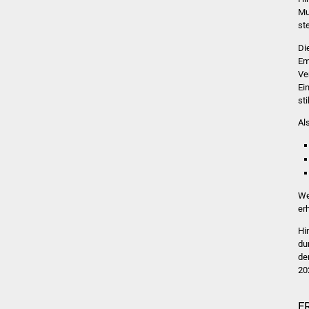
Mu
st
Di
Em
Ve
Ei
st
Al
We
erh
Hi
du
de
20
F