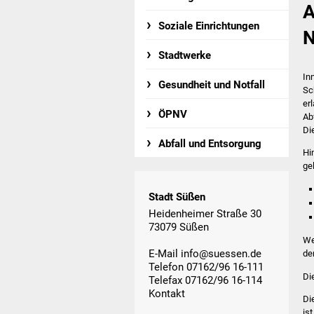
A
Soziale Einrichtungen
N
Stadtwerke
In
Gesundheit und Notfall
Sc
er
ÖPNV
Ab
Di
Abfall und Entsorgung
Hi
ge
Stadt Süßen
Heidenheimer Straße 30
73079 Süßen
We
E-Mail
info@suessen.de
de
Telefon 07162/96 16-111
Die
Telefax 07162/96 16-114
Kontakt
Di
is