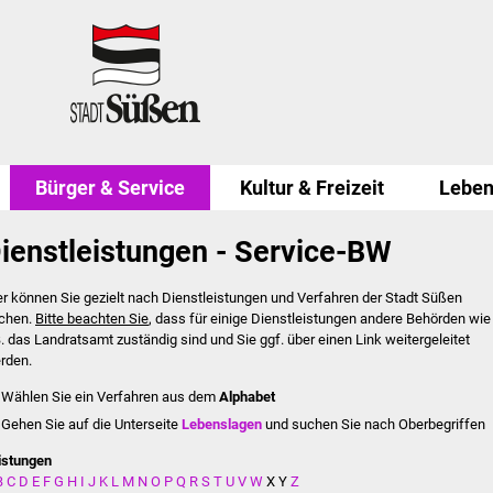
Bürger & Service
Kultur & Freizeit
Leben
ienstleistungen - Service-BW
er können Sie gezielt nach Dienstleistungen und Verfahren der Stadt Süßen
chen.
Bitte beachten Sie
, dass für einige Dienstleistungen andere Behörden wie
B. das Landratsamt zuständig sind und Sie ggf. über einen Link weitergeleitet
rden.
Wählen Sie ein Verfahren aus dem
Alphabet
Gehen Sie auf die Unterseite
Lebenslagen
und suchen Sie nach Oberbegriffen
istungen
B
C
D
E
F
G
H
I
J
K
L
M
N
O
P
Q
R
S
T
U
V
W
X
Y
Z