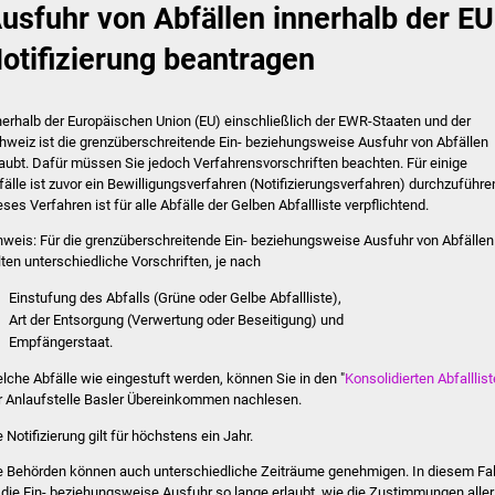
usfuhr von Abfällen innerhalb der EU
otifizierung beantragen
nerhalb der Europäischen Union (EU) einschließlich der EWR-Staaten und der
hweiz ist die grenzüberschreitende Ein- beziehungsweise Ausfuhr von Abfällen
laubt. Dafür müssen Sie jedoch Verfahrensvorschriften beachten. Für einige
fälle ist zuvor ein Bewilligungsverfahren (Notifizierungsverfahren) durchzuführe
eses Verfahren ist für alle Abfälle der Gelben Abfallliste verpflichtend.
nweis:
Für die grenzüberschreitende Ein- beziehungsweise Ausfuhr von Abfällen
lten unterschiedliche Vorschriften, je nach
Einstufung des Abfalls (Grüne oder Gelbe Abfallliste),
Art der Entsorgung (Verwertung oder Beseitigung) und
Empfängerstaat.
lche Abfälle wie eingestuft werden, können Sie in den "
Konsolidierten Abfalllis
r Anlaufstelle Basler Übereinkommen nachlesen.
 Notifizierung gilt für höchstens ein Jahr.
e Behörden können auch unterschiedliche Zeiträume genehmigen. In diesem Fal
t die Ein- beziehungsweise Ausfuhr so lange erlaubt, wie die Zustimmungen aller