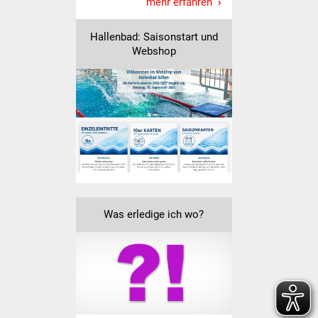
mehr erfahren
Volkshochschule
Hallenbad: Saisonstart und
Soziale Einrichtungen
Webshop
Kirchen
Lokale Agenda
Jugendhaus
Fachteam Jugend
Kinder- und
Was erledige ich wo?
Familienzentrum
Stadtwerke
Suenergie