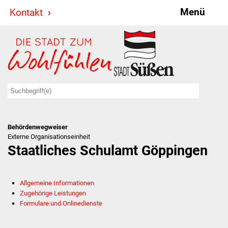
Menü
Kontakt
Stadt & Politik
Bürgermeister
Reden
Gemeinderat
Behördenwegweiser
Ausschüsse
Externe Organisationseinheit
Staatliches Schulamt Göppingen
Ratsinformationssystem
Jugendbeirat
Allgemeine Informationen
Zugehörige Leistungen
Summerrockfestival
Formulare und Onlinedienste
Hallenbadparty