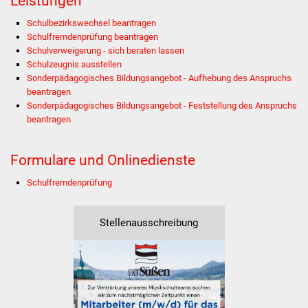
Leistungen
Stadtinfo
Schulbezirkswechsel beantragen
Schulfremdenprüfung beantragen
Jubiläumsjahr 2021
Schulverweigerung - sich beraten lassen
Schulzeugnis ausstellen
Partnerstädte
Sonderpädagogisches Bildungsangebot - Aufhebung des Anspruchs
beantragen
Sonderpädagogisches Bildungsangebot - Feststellung des Anspruchs
Projekte
beantragen
Schulentwicklung Bizet
Formulare und Onlinedienste
Sanierung Hallenbad
Schulfremdenprüfung
Sanierung Bizethalle
Stellenausschreibung
Ortsentwicklung
Presse
Bürger & Service