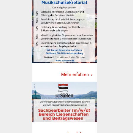
Was erledige ich wo
Dienstleistungen
Lebenslagen
Formulare
Bürgerinfos
Mehr erfahren
Bildung
Schulen
Kindergärten
Kolping-Musikschule