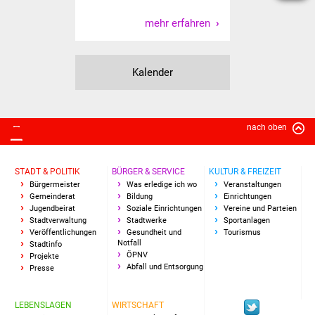
NETZMonitor
mehr erfahren
Gesundheit und Notfall
Ärzte und Apotheken
Kalender
Pflege von Angehörigen
nach oben
Hitzewarnung / UV-
Index
STADT & POLITIK
BÜRGER & SERVICE
KULTUR & FREIZEIT
Bürgermeister
Was erledige ich wo
Veranstaltungen
ÖPNV
Gemeinderat
Bildung
Einrichtungen
Jugendbeirat
Soziale Einrichtungen
Vereine und Parteien
Bürgerbus (MOBS)
Stadtverwaltung
Stadtwerke
Sportanlagen
Veröffentlichungen
Gesundheit und
Tourismus
Notfall
Stadtinfo
Abfall und Entsorgung
ÖPNV
Projekte
Abfall und Entsorgung
Presse
Kultur & Freizeit
LEBENSLAGEN
WIRTSCHAFT