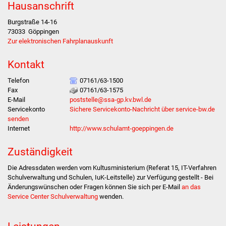
Hausanschrift
Stadtverwaltung
Burgstraße 14-16
73033
Göppingen
Zur elektronischen Fahrplanauskunft
Ansprechpartner
Kontakt
Behördenwegweiser
Telefon
07161/63-1500
Fax
07161/63-1575
Stellenangebote
E-Mail
poststelle@ssa-gp.kv.bwl.de
Servicekonto
Sichere Servicekonto-Nachricht über service-bw.de
Kontakt
senden
Internet
http://www.schulamt-goeppingen.de
Veröffentlichungen
Zuständigkeit
Ortsrecht
Die Adressdaten werden vom Kultusministerium (Referat 15, IT-Verfahren
Schulverwaltung und Schulen, IuK-Leitstelle) zur Verfügung gestellt - Bei
FNP / Bebauungspläne
Änderungswünschen oder Fragen können Sie sich per E-Mail
an das
Service Center Schulverwaltung
wenden.
Wahlen