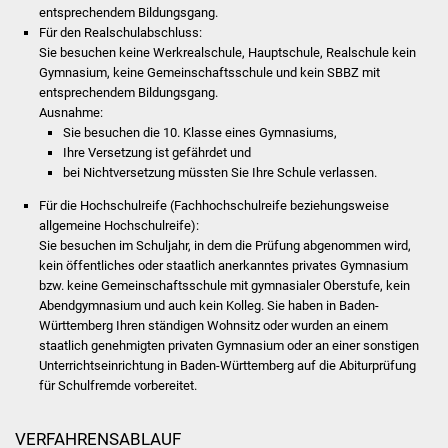
Volkshochschule
entsprechendem Bildungsgang.
Für den Realschulabschluss:
Sie besuchen keine Werkrealschule, Hauptschule, Realschule kein
Soziale Einrichtungen
Gymnasium, keine Gemeinschaftsschule und kein SBBZ mit
entsprechendem Bildungsgang.
Kirchen
Ausnahme:
Sie besuchen die 10. Klasse eines Gymnasiums,
Lokale Agenda
Ihre Versetzung ist gefährdet und
bei Nichtversetzung müssten Sie Ihre Schule verlassen.
Jugendhaus
Für die Hochschulreife (Fachhochschulreife beziehungsweise
allgemeine Hochschulreife):
Fachteam Jugend
Sie besuchen im Schuljahr, in dem die Prüfung abgenommen wird,
kein öffentliches oder staatlich anerkanntes privates Gymnasium
bzw. keine Gemeinschaftsschule mit gymnasialer Oberstufe, kein
Kinder- und
Abendgymnasium und auch kein Kolleg. Sie haben in Baden-
Familienzentrum
Württemberg Ihren ständigen Wohnsitz oder wurden an einem
staatlich genehmigten privaten Gymnasium oder an einer sonstigen
Stadtwerke
Unterrichtseinrichtung in Baden-Württemberg auf die Abiturprüfung
für Schulfremde vorbereitet.
Suenergie
VERFAHRENSABLAUF