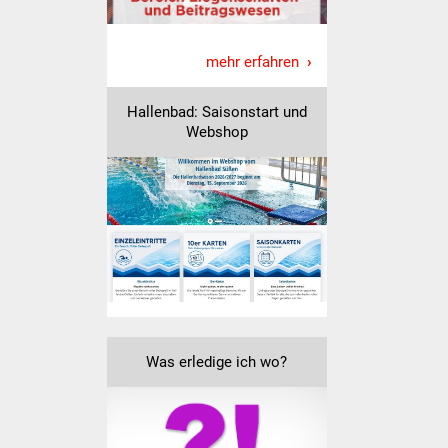
IKG Auen
mehr erfahren
Ausschreibungen
Hallenbad: Saisonstart und
Öffentliche
Webshop
Ausschreibung
Europaweite
Ausschreibung
Beschränkte
Ausschreibung
Freihändige Vergabe
Was erledige ich wo?
Gewerbeverzeichnis
Gewerbe - Selbsteintrag