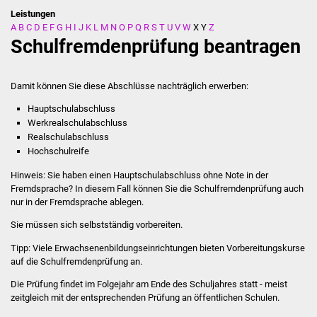
Leistungen
A
B
C
D
E
F
G
H
I
J
K
L
M
N
O
P
Q
R
S
T
U
V
W
X
Y
Z
Stadtverwaltung
Schulfremdenprüfung beantragen
Ansprechpartner
Damit können Sie diese Abschlüsse nachträglich erwerben:
Behördenwegweiser
Hauptschulabschluss
Werkrealschulabschluss
Stellenangebote
Realschulabschluss
Hochschulreife
Kontakt
Hinweis:
Sie haben einen Hauptschulabschluss ohne Note in der
Fremdsprache? In diesem Fall können Sie die Schulfremdenprüfung auch
Veröffentlichungen
nur in der Fremdsprache ablegen.
Sie müssen sich selbstständig vorbereiten.
Ortsrecht
Tipp:
Viele Erwachsenenbildungseinrichtungen bieten Vorbereitungskurse
auf die Schulfremdenprüfung an.
FNP / Bebauungspläne
Die Prüfung findet im Folgejahr am Ende des Schuljahres statt - meist
Wahlen
zeitgleich mit der entsprechenden Prüfung an öffentlichen Schulen.