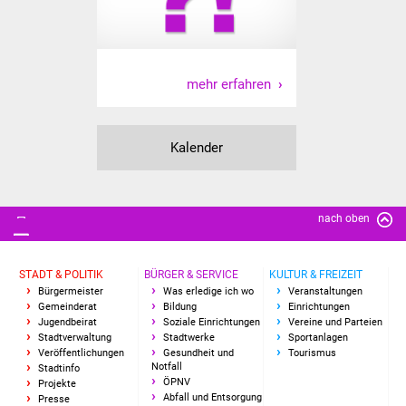
mehr erfahren
Kalender
nach oben
STADT & POLITIK
BÜRGER & SERVICE
KULTUR & FREIZEIT
Bürgermeister
Was erledige ich wo
Veranstaltungen
Gemeinderat
Bildung
Einrichtungen
Jugendbeirat
Soziale Einrichtungen
Vereine und Parteien
Stadtverwaltung
Stadtwerke
Sportanlagen
Veröffentlichungen
Gesundheit und
Tourismus
Notfall
Stadtinfo
ÖPNV
Projekte
Abfall und Entsorgung
Presse