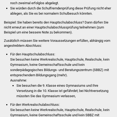
noch zweimal erfolglos abgelegt.
Sie würden durch die Schulfremdenprüfung diese Prüfung nicht eher
Was erledige ich wo
ablegen, als Sie es bei normalem Schulbesuch könnten.
Dienstleistungen
Beispiel:
Sie haben bereits den Hauptschulabschluss? Dann dürfen Sie
nicht erneut an einer Hauptschulabschlussprüfung teilnehmen (zum
Beispiel um eine bessere Note zu bekommen).
Lebenslagen
Zusätzlich müssen Sie weitere Voraussetzungen erfüllen, abhängig vom
angestrebtem Abschluss:
Formulare
Für den Hauptschulabschluss:
Bürgerinfos
Sie besuchen keine Werkrealschule, Hauptschule, Realschule, kein
Gymnasium, keine Gemeinschaftsschule und kein
sonderpädagogisches Bildungs- und Beratungszentrum (SBBZ) mit
Bildung
entsprechendem Bildungsgang (mehr).
Ausnahme:
Schulen
Sie besuchen die 9. Klasse eines Gymnasiums und Ihre
Versetzung in die 10. Klasse ist gefährdet; bei Nichtversetzung
Kindergärten
müssten Sie das Gymnasium verlassen,
Für den Werkrealschulabschluss:
Kolping-Musikschule
Sie besuchen keine Werkrealschule, Hauptschule, Realschule, kein
Gymnasium, keine Gemeinschaftsschule und kein SBBZ mit