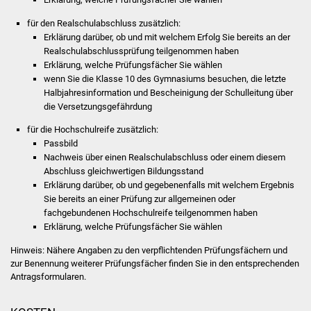
Vereine und Parteien
für den Realschulabschluss zusätzlich:
Erklärung darüber, ob und mit welchem Erfolg Sie bereits an der
Selbsteintrag Vereine
Realschulabschlussprüfung teilgenommen haben
Erklärung, welche Prüfungsfächer Sie wählen
wenn Sie die Klasse 10 des Gymnasiums besuchen, die letzte
Beirat Süßener Vereine
Halbjahresinformation und Bescheinigung der Schulleitung über
die Versetzungsgefährdung
Sportanlagen
für die Hochschulreife zusätzlich:
Passbild
Tourismus
Nachweis über einen Realschulabschluss oder einem diesem
Abschluss gleichwertigen Bildungsstand
Erlebnisregion
Erklärung darüber, ob und gegebenenfalls mit welchem Ergebnis
Schwäbischer Albtrauf
Sie bereits an einer Prüfung zur allgemeinen oder
fachgebundenen Hochschulreife teilgenommen haben
Erklärung, welche Prüfungsfächer Sie wählen
Route der
Industriekultur
Hinweis: Nähere Angaben zu den verpflichtenden Prüfungsfächern und
zur Benennung weiterer Prüfungsfächer finden Sie in den entsprechenden
Antragsformularen.
Lebenslagen