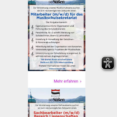
Freundeskreis Asyl
Ukraine-Hilfe
Wohnen
Bauen in Süßen
Wohnimmobilien +
Baugrundstücke
Wirtschaft
Mehr erfahren
Haushalt & Infos
Wirtschaftsförderung
Gewerbeimmobilien