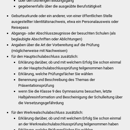
über den bisherigen Bildungsgang
Veranstaltungen
gegebenenfalls über die ausgeübte Berufstätigkeit
Stadtfest
Geburtsurkunde oder ein anderer, von einer öffentlichen Stelle
ausgestellter Identitätsnachweis, etwa ein Personalausweis oder
Reisepass
Ostermarkt
Abgangs- oder Abschlusszeugnisse der besuchten Schulen (als
beglaubigte Abschriften oder Ablichtungen)
Einrichtungen
Angaben über die Art der Vorbereitung auf die Prüfung
(möglicherweise mit Nachweisen)
Hallenbad
für den Hauptschulabschluss zusätzlich:
Erklärung darüber, ob und mit welchem Erfolg Sie schon einmal
an der Hauptschulabschlussprüfung teilgenommen haben
Stadtbücherei
Erklärung, welche Prüfungsfächer Sie wählen
Benennung und Beschreibung des Themas der
Stadtarchiv
Präsentationsprüfung
wenn Sie die Klasse 9 des Gymnasiums besuchen, letzte
Zehntscheuer
Halbjahresinformation und Bescheinigung der Schulleitung über
die Versetzungsgefährdung
Bürgerhaus
für den Werkrealschulabschluss zusätzlich:
Erklärung darüber, ob und mit welchem Erfolg Sie schon einmal
Kulturhalle
an der Werkrealschulabschlussprüfung teilgenommen haben
Erklärung, welche Prüfungsfächer Sie wählen