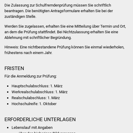
NETZMonitor
Die Zulassung zur Schulfremdenprüfung müssen Sie schriftlich
beantragen. Die benötigten Antragsformulare erhalten Sie bei der
Gesundheit und Notfall
zuständigen Stelle.
Werden Sie zugelassen, erhalten Sie eine Mitteilung über Termin und Ort,
Ärzte und Apotheken
an dem die Prüfung stattfindet. Bei Nichtzulassung erhalten Sie eine
Ablehnung mit schriftlicher Begründung.
Pflege von Angehörigen
Hinweis:
Eine nichtbestandene Prüfung können Sie einmal wiederholen
,
frühestens nach einem Jahr.
Hitzewarnung / UV-
Index
FRISTEN
Für die Anmeldung zur Prüfung:
ÖPNV
Hauptschulabschluss: 1. März
Werkrealschulabschluss: 1. März
Bürgerbus (MOBS)
Realschulabschluss: 1. März
Hochschulreife: 1. Oktober
Abfall und Entsorgung
ERFORDERLICHE UNTERLAGEN
Kultur & Freizeit
Lebenslauf mit Angaben