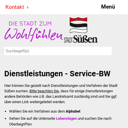
Menü
Kontakt
Stadt & Politik
Bürgermeister
Reden
Gemeinderat
Dienstleistungen - Service-BW
Ausschüsse
Hier können Sie gezielt nach Dienstleistungen und Verfahren der Stadt
Ratsinformationssystem
Süßen suchen.
Bitte beachten Sie
, dass für einige Dienstleistungen
andere Behörden wie z.B. das Landratsamt zuständig sind und Sie ggf.
Jugendbeirat
über einen Link weitergeleitet werden.
Wählen Sie ein Verfahren aus dem
Alphabet
Summerrockfestival
Gehen Sie auf die Unterseite
Lebenslagen
und suchen Sie nach
Oberbegriffen
Hallenbadparty