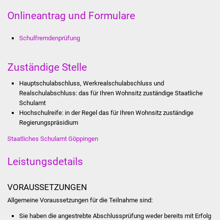
Stadtinfo
Onlineantrag und Formulare
Jubiläumsjahr 2021
Schulfremdenprüfung
Partnerstädte
Zuständige Stelle
Projekte
Hauptschulabschluss, Werkrealschulabschluss und
Realschulabschluss: das für Ihren Wohnsitz zuständige Staatliche
Schulentwicklung Bizet
Schulamt
Hochschulreife: in der Regel das für Ihren Wohnsitz zuständige
Regierungspräsidium
Sanierung Hallenbad
Staatliches Schulamt Göppingen
Sanierung Bizethalle
Leistungsdetails
Ortsentwicklung
VORAUSSETZUNGEN
Presse
Allgemeine Voraussetzungen für die Teilnahme sind:
Bürger & Service
Sie haben die angestrebte Abschlussprüfung weder bereits mit Erfolg