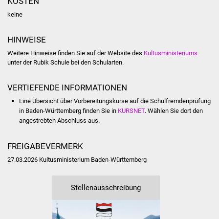
KOSTEN
Senioren
keine
Stadtseniorenrat
HINWEISE
Sommerwochen für
Weitere Hinweise finden Sie auf der Website des
Kultusministeriums
Ältere
unter der Rubik Schule bei den Schularten.
Seniorenwohn- und
VERTIEFENDE INFORMATIONEN
Pflegeheim
Eine Übersicht über Vorbereitungskurse auf die Schulfremdenprüfung
in Baden-Württemberg finden Sie in
KURSNET
. Wählen Sie dort den
Familien
angestrebten Abschluss aus.
Familientreff
FREIGABEVERMERK
27.03.2026 Kultusministerium Baden-Württemberg
Kinder und Jugendliche
Schülerferienprogramm
Stellenausschreibung
Migration und Integration