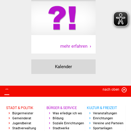
NETZMonitor
Gesundheit und Notfall
Ärzte und Apotheken
Pflege von Angehörigen
mehr erfahren
Hitzewarnung / UV-
Index
Kalender
ÖPNV
nach oben
Bürgerbus (MOBS)
Abfall und Entsorgung
STADT & POLITIK
BÜRGER & SERVICE
KULTUR & FREIZEIT
Bürgermeister
Was erledige ich wo
Veranstaltungen
Gemeinderat
Bildung
Einrichtungen
Kultur & Freizeit
Jugendbeirat
Soziale Einrichtungen
Vereine und Parteien
Stadtverwaltung
Stadtwerke
Sportanlagen