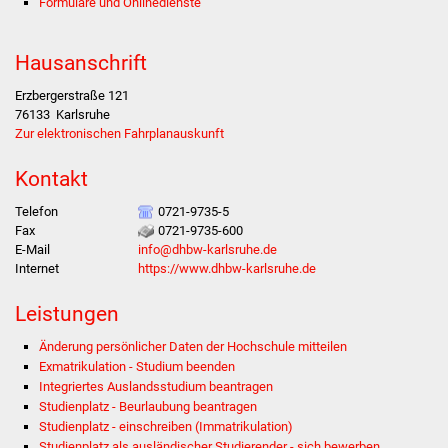
Formulare und Onlinedienste
Stadtverwaltung
Hausanschrift
Ansprechpartner
Erzbergerstraße 121
76133
Karlsruhe
Zur elektronischen Fahrplanauskunft
Behördenwegweiser
Kontakt
Stellenangebote
Telefon
0721-9735-5
Kontakt
Fax
0721-9735-600
E-Mail
info@dhbw-karlsruhe.de
Internet
https://www.dhbw-karlsruhe.de
Veröffentlichungen
Leistungen
Ortsrecht
Änderung persönlicher Daten der Hochschule mitteilen
Exmatrikulation - Studium beenden
FNP / Bebauungspläne
Integriertes Auslandsstudium beantragen
Studienplatz - Beurlaubung beantragen
Wahlen
Studienplatz - einschreiben (Immatrikulation)
Studienplatz als ausländischer Studierender - sich bewerben