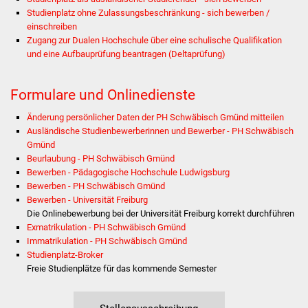
Stadtinfo
Studienplatz ohne Zulassungsbeschränkung - sich bewerben /
einschreiben
Zugang zur Dualen Hochschule über eine schulische Qualifikation
Jubiläumsjahr 2021
und eine Aufbauprüfung beantragen (Deltaprüfung)
Partnerstädte
Formulare und Onlinedienste
Projekte
Änderung persönlicher Daten der PH Schwäbisch Gmünd mitteilen
Ausländische Studienbewerberinnen und Bewerber - PH Schwäbisch
Schulentwicklung Bizet
Gmünd
Beurlaubung - PH Schwäbisch Gmünd
Sanierung Hallenbad
Bewerben - Pädagogische Hochschule Ludwigsburg
Bewerben - PH Schwäbisch Gmünd
Bewerben - Universität Freiburg
Sanierung Bizethalle
Die Onlinebewerbung bei der Universität Freiburg korrekt durchführen
Exmatrikulation - PH Schwäbisch Gmünd
Ortsentwicklung
Immatrikulation - PH Schwäbisch Gmünd
Studienplatz-Broker
Presse
Freie Studienplätze für das kommende Semester
Bürger & Service