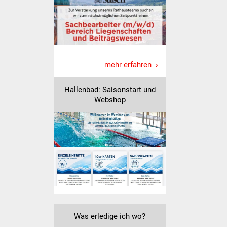
Volkshochschule
Soziale Einrichtungen
Kirchen
mehr erfahren
Lokale Agenda
Hallenbad: Saisonstart und
Webshop
Jugendhaus
Fachteam Jugend
Kinder- und
Familienzentrum
Stadtwerke
Suenergie
Was erledige ich wo?