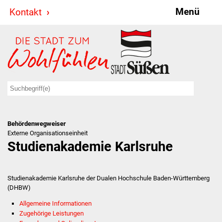
Menü
Kontakt
Stadt & Politik
Bürgermeister
Reden
Gemeinderat
Behördenwegweiser
Ausschüsse
Externe Organisationseinheit
Studienakademie Karlsruhe
Ratsinformationssystem
Jugendbeirat
Studienakademie Karlsruhe der Dualen Hochschule Baden-Württemberg
(DHBW)
Summerrockfestival
Allgemeine Informationen
Zugehörige Leistungen
Hallenbadparty