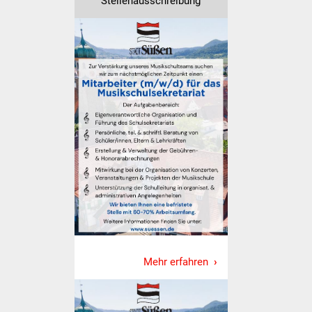
Stellenausschreibung
Was erledige ich wo
Dienstleistungen
Lebenslagen
Formulare
Bürgerinfos
Bildung
Schulen
Kindergärten
Mehr erfahren
Kolping-Musikschule