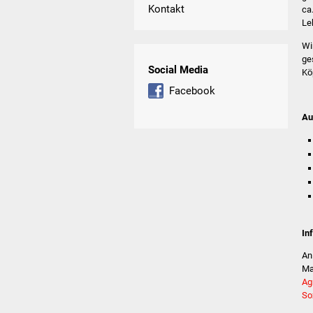
Kontakt
ca
Le
Wi
ge
Social Media
Kö
Facebook
Au
In
An
Ma
Ag
So