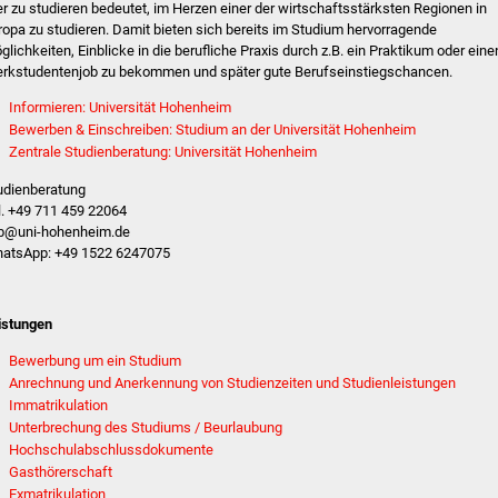
er zu studieren bedeutet, im Herzen einer der wirtschaftsstärksten Regionen in
ropa zu studieren. Damit bieten sich bereits im Studium hervorragende
glichkeiten, Einblicke in die berufliche Praxis durch z.B. ein Praktikum oder eine
rkstudentenjob zu bekommen und später gute Berufseinstiegschancen.
Informieren: Universität Hohenheim
Bewerben & Einschreiben: Studium an der Universität Hohenheim
Zentrale Studienberatung: Universität Hohenheim
udienberatung
l. +49 711 459 22064
b@uni-hohenheim.de
atsApp: +49 1522 6247075
istungen
Bewerbung um ein Studium
Anrechnung und Anerkennung von Studienzeiten und Studienleistungen
Immatrikulation
Unterbrechung des Studiums / Beurlaubung
Hochschulabschlussdokumente
Gasthörerschaft
Exmatrikulation