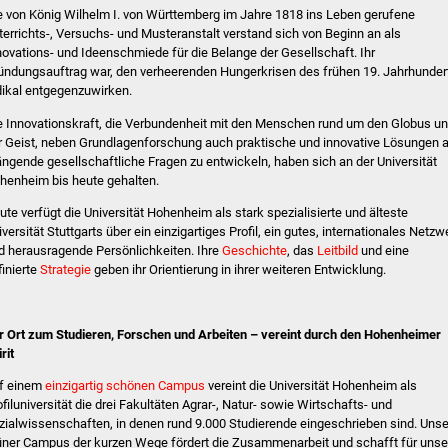
e von König Wilhelm I. von Württemberg im Jahre 1818 ins Leben gerufene
terrichts-, Versuchs- und Musteranstalt verstand sich von Beginn an als
novations- und Ideenschmiede für die Belange der Gesellschaft. Ihr
ündungsauftrag war, den verheerenden Hungerkrisen des frühen 19. Jahrhunder
dikal entgegenzuwirken.
e Innovationskraft, die Verbundenheit mit den Menschen rund um den Globus u
r Geist, neben Grundlagenforschung auch praktische und innovative Lösungen 
ängende gesellschaftliche Fragen zu entwickeln, haben sich an der Universität
henheim bis heute gehalten.
ute verfügt die Universität Hohenheim als stark spezialisierte und älteste
iversität Stuttgarts über ein einzigartiges Profil, ein gutes, internationales Netzw
d herausragende Persönlichkeiten. Ihre
Geschichte
, das
Leitbild
und eine
finierte
Strategie
geben ihr Orientierung in ihrer weiteren Entwicklung.
r Ort zum Studieren, Forschen und Arbeiten – vereint durch den Hohenheimer
rit
f einem
einzigartig schönen Campus
vereint die Universität Hohenheim als
ofiluniversität die drei Fakultäten Agrar-, Natur- sowie Wirtschafts- und
zialwissenschaften, in denen rund 9.000 Studierende eingeschrieben sind. Unse
üner Campus der kurzen Wege fördert die Zusammenarbeit und schafft für unse