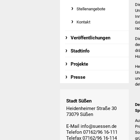
Di
Stellenangebote
Un
In
Kontakt
Gr
ra
Veröffentlichungen
Di
de
dr
Stadtinfo
Ho
Projekte
He
Un
Presse
un
de
Stadt Süßen
De
Heidenheimer Straße 30
Spi
73079 Süßen
Au
E-Mail
info@suessen.de
Pr
Telefon 07162/96 16-111
So
Telefax 07162/96 16-114
gr