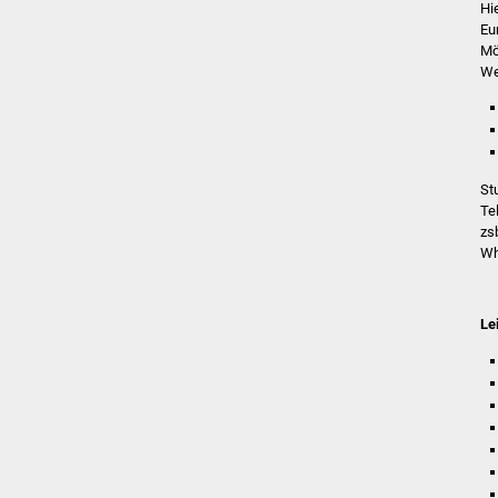
Hi
Eu
Mö
We
St
Te
zs
Wh
Le