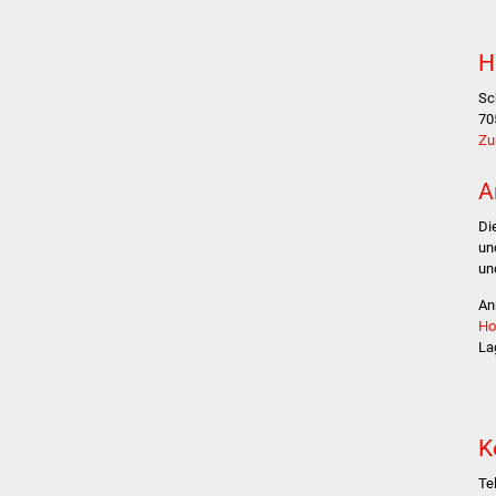
H
Sc
70
Zu
A
Di
un
un
An
Ho
La
K
Te