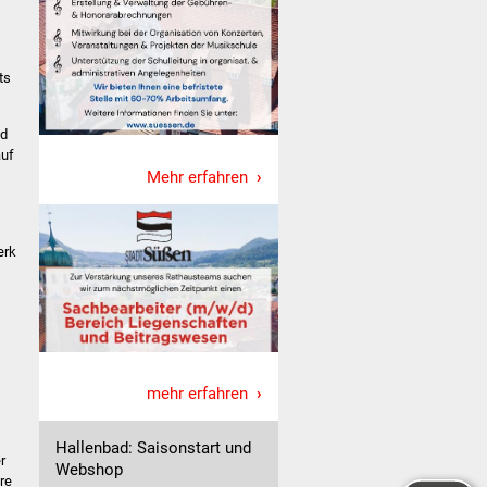
ts
nd
auf
Mehr erfahren
erk
mehr erfahren
Hallenbad: Saisonstart und
r
Webshop
re