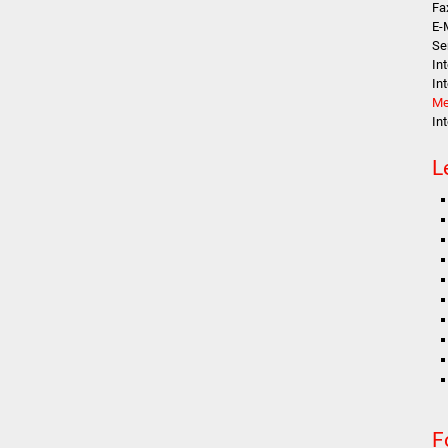
Fa
E-
Se
In
In
Me
In
L
F