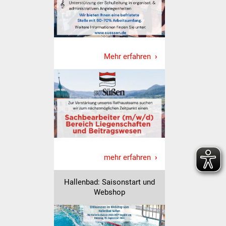
Vereine und Parteien
Selbsteintrag Vereine
Mehr erfahren
Beirat Süßener Vereine
Sportanlagen
Tourismus
Erlebnisregion
Schwäbischer Albtrauf
mehr erfahren
Route der
Industriekultur
Hallenbad: Saisonstart und
Webshop
Lebenslagen