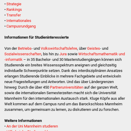
•
Strategie
Stadtinfo
•
Rankings
•
Transfer
Jubiläumsjahr 2021
•
Internationales
•
Campusrundgang
Partnerstädte
Informationen für Studieninteressierte
Projekte
Von der
Betriebs
- und
Volkswirtschaftslehre
, über
Geistes
- und
Sozialwissenschaften
, bis hin zu
Jura
sowie
Wirtschaftsmathematik und
Schulentwicklung Bizet
-informatik
– in 35 Bachelor- und 30 Masterstudiengängen können sich
Studierende ein breites Wissensspektrum aneignen und gleichzeitig
individuelle Schwerpunkte setzen. Dank des interdisziplinären Ansatzes
Sanierung Hallenbad
erlangen Studierende Einblicke in mehrere Fachgebiete und entwickeln
neue Fragestellungen und Antworten. Und das über Ländergrenzen
Sanierung Bizethalle
hinweg: Durch die über 450
Partneruniversitäten
auf der ganzen Welt,
sowie die internationalen Semesterzeiten macht sich die Universität
Mannheim für den internationalen Austausch stark. Kluge Köpfe aus aller
Ortsentwicklung
Welt kommen auf dem Campus rund um das Barockschloss Mannheim
zusammen, um gemeinsam zu lernen, zu diskutieren und zu forschen.
Presse
Weitere Informationen
•
An der Uni Mannheim studieren
Bürger & Service