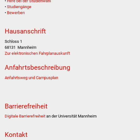
•
Hilfe bei der Studienwahl
•
Studiengänge
Was erledige ich wo
•
Bewerben
Dienstleistungen
Hausanschrift
Lebenslagen
Schloss 1
68131
Mannheim
Zur elektronischen Fahrplanauskunft
Formulare
Anfahrtsbeschreibung
Bürgerinfos
Anfahrtsweg und Campusplan
Bildung
Schulen
Barrierefreiheit
Kindergärten
Digitale Barrierefreiheit
an der Universität Mannheim
Kolping-Musikschule
Kontakt