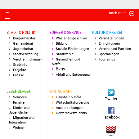
Freundeskreis Asyl
nach oben
Ukraine-Hilfe
STADT & POLITIK
BÜRGER & SERVICE
KULTUR & FREIZEIT
Wohnen
Bürgermeister
Was erledige ich wo
Veranstaltungen
Gemeinderat
Bildung
Einrichtungen
Jugendbeirat
Soziale Einrichtungen
Vereine und Parteien
Bauen in Süßen
Stadtverwaltung
Stadtwerke
Sportanlagen
Veröffentlichungen
Gesundheit und
Tourismus
Notfall
Stadtinfo
Wohnimmobilien +
ÖPNV
Projekte
Baugrundstücke
Abfall und Entsorgung
Presse
Wirtschaft
LEBENSLAGEN
WIRTSCHAFT
Senioren
Haushalt & Infos
Twitter
Familien
Wirtschaftsförderung
Haushalt & Infos
Kinder und
Ausschreibungen
Jugendliche
Gewerbeverzeichnis
Facebook
Wirtschaftsförderung
Migration und
Integration
Wohnen
Gewerbeimmobilien