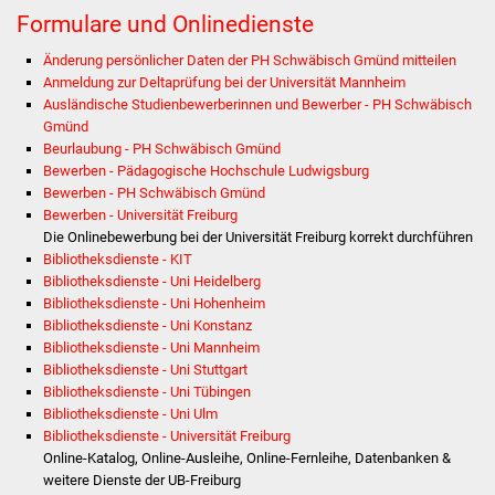
NETZMonitor
Formulare und Onlinedienste
Gesundheit und Notfall
Änderung persönlicher Daten der PH Schwäbisch Gmünd mitteilen
Anmeldung zur Deltaprüfung bei der Universität Mannheim
Ausländische Studienbewerberinnen und Bewerber - PH Schwäbisch
Ärzte und Apotheken
Gmünd
Beurlaubung - PH Schwäbisch Gmünd
Pflege von Angehörigen
Bewerben - Pädagogische Hochschule Ludwigsburg
Bewerben - PH Schwäbisch Gmünd
Hitzewarnung / UV-
Bewerben - Universität Freiburg
Die Onlinebewerbung bei der Universität Freiburg korrekt durchführen
Index
Bibliotheksdienste - KIT
Bibliotheksdienste - Uni Heidelberg
ÖPNV
Bibliotheksdienste - Uni Hohenheim
Bibliotheksdienste - Uni Konstanz
Bürgerbus (MOBS)
Bibliotheksdienste - Uni Mannheim
Bibliotheksdienste - Uni Stuttgart
Bibliotheksdienste - Uni Tübingen
Abfall und Entsorgung
Bibliotheksdienste - Uni Ulm
Bibliotheksdienste - Universität Freiburg
Kultur & Freizeit
Online-Katalog, Online-Ausleihe, Online-Fernleihe, Datenbanken &
weitere Dienste der UB-Freiburg