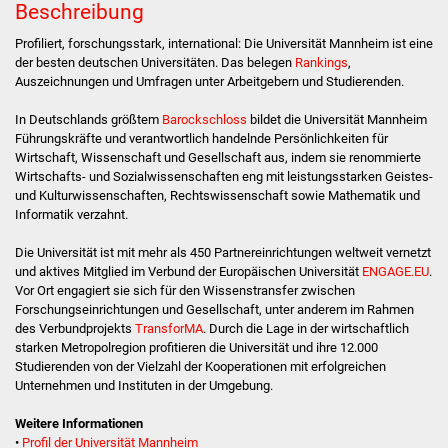
Beschreibung
Stadtverwaltung
Profiliert, forschungsstark, international: Die Universität Mannheim ist eine
der besten deutschen Universitäten. Das belegen
Rankings
,
Auszeichnungen und Umfragen unter Arbeitgebern und Studierenden.
Ansprechpartner
In Deutschlands größtem
Barockschloss
bildet die Universität Mannheim
Behördenwegweiser
Führungskräfte und verantwortlich handelnde Persönlichkeiten für
Wirtschaft, Wissenschaft und Gesellschaft aus, indem sie renommierte
Wirtschafts- und Sozialwissenschaften eng mit leistungsstarken Geistes-
Stellenangebote
und Kulturwissenschaften, Rechtswissenschaft sowie Mathematik und
Informatik verzahnt.
Kontakt
Die Universität ist mit mehr als 450 Partnereinrichtungen weltweit vernetzt
und aktives Mitglied im Verbund der Europäischen Universität
ENGAGE.EU
.
Veröffentlichungen
Vor Ort engagiert sie sich für den Wissenstransfer zwischen
Forschungseinrichtungen und Gesellschaft, unter anderem im Rahmen
Ortsrecht
des Verbundprojekts
TransforMA
. Durch die Lage in der wirtschaftlich
starken Metropolregion profitieren die Universität und ihre 12.000
Studierenden von der Vielzahl der Kooperationen mit erfolgreichen
FNP / Bebauungspläne
Unternehmen und Instituten in der Umgebung.
Wahlen
Weitere Informationen
•
Profil der Universität Mannheim