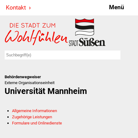
Menü
Kontakt
Stadt & Politik
Bürgermeister
Reden
Gemeinderat
Behördenwegweiser
Ausschüsse
Externe Organisationseinheit
Universität Mannheim
Ratsinformationssystem
Jugendbeirat
Allgemeine Informationen
Zugehörige Leistungen
Summerrockfestival
Formulare und Onlinedienste
Hallenbadparty