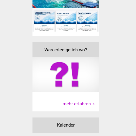
Senioren
Stadtseniorenrat
Sommerwochen für
Ältere
Was erledige ich wo?
Seniorenwohn- und
Pflegeheim
Familien
Familientreff
Kinder und Jugendliche
mehr erfahren
Schülerferienprogramm
Kalender
Migration und Integration