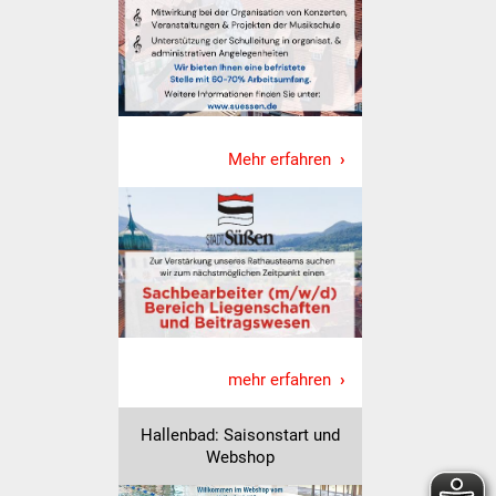
Veranstaltungen
Stadtfest
Ostermarkt
Mehr erfahren
Einrichtungen
Hallenbad
Stadtbücherei
Stadtarchiv
Zehntscheuer
mehr erfahren
Bürgerhaus
Hallenbad: Saisonstart und
Webshop
Kulturhalle