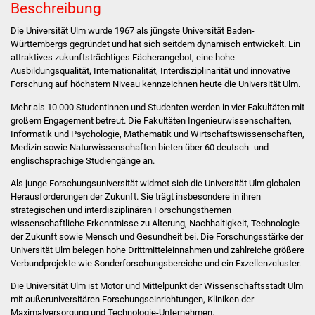
Beschreibung
Stadtverwaltung
Die Universität Ulm wurde 1967 als jüngste Universität Baden-
Württembergs
gegründet
und hat sich seitdem dynamisch entwickelt. Ein
attraktives zukunftsträchtiges Fächerangebot, eine hohe
Ansprechpartner
Ausbildungsqualität,
I
nternationalität
, Interdisziplinarität und innovative
Forschung
auf höchstem Niveau kennzeichnen heute die Universität Ulm.
Behördenwegweiser
Mehr als 10.000 Studentinnen und Studenten werden in vier Fakultäten mit
großem Engagement betreut. Die Fakultäten
Ingenieurwissenschaften,
Stellenangebote
Informatik und Psychologie
,
Mathematik und Wirtschaftswissenschaften
,
Medizin
sowie
Naturwissenschaften
bieten über 60 deutsch- und
englischsprachige
Studiengänge
an.
Kontakt
Als junge Forschungsuniversität widmet sich die Universität Ulm globalen
Veröffentlichungen
Herausforderungen der Zukunft. Sie trägt insbesondere in ihren
strategischen und interdisziplinären Forschungsthemen
wissenschaftliche Erkenntnisse zu Alterung, Nachhaltigkeit, Technologie
Ortsrecht
der Zukunft sowie Mensch und Gesundheit bei. Die Forschungsstärke der
Universität Ulm belegen hohe Drittmitteleinnahmen und zahlreiche größere
FNP / Bebauungspläne
Verbundprojekte wie
Sonderforschungsbereiche
und ein
Exzellenzcluster
.
Die Universität Ulm ist Motor und Mittelpunkt der
Wissenschaftsstadt Ulm
Wahlen
mit außeruniversitären Forschungseinrichtungen, Kliniken der
Maximalversorgung und Technologie-Unternehmen.