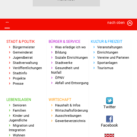
Senioren
Stadtseniorenrat
nach oben
Sommerwochen für
Ältere
STADT & POLITIK
BÜRGER & SERVICE
KULTUR & FREIZEIT
Bürgermeister
Was erledige ich wo
Veranstaltungen
Seniorenwohn- und
Gemeinderat
Bildung
Einrichtungen
Jugendbeirat
Soziale Einrichtungen
Vereine und Parteien
Pflegeheim
Stadtverwaltung
Stadtwerke
Sportanlagen
Veröffentlichungen
Gesundheit und
Tourismus
Notfall
Familien
Stadtinfo
ÖPNV
Projekte
Abfall und Entsorgung
Presse
Familientreff
LEBENSLAGEN
WIRTSCHAFT
Kinder und Jugendliche
Senioren
Haushalt & Infos
Twitter
Familien
Wirtschaftsförderung
Kinder und
Ausschreibungen
Schülerferienprogramm
Jugendliche
Gewerbeverzeichnis
Facebook
Migration und
Migration und Integration
Integration
Wohnen