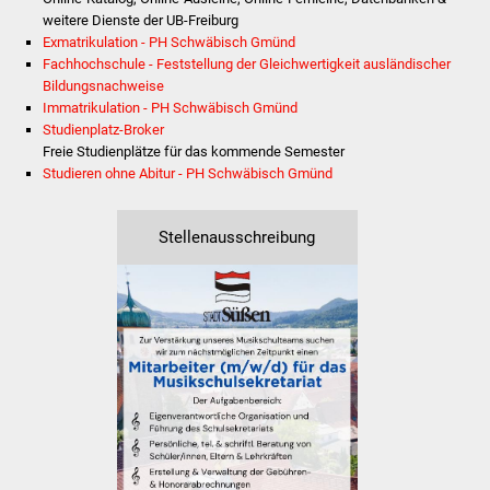
NETZMonitor
weitere Dienste der UB-Freiburg
Exmatrikulation - PH Schwäbisch Gmünd
Gesundheit und Notfall
Fachhochschule - Feststellung der Gleichwertigkeit ausländischer
Bildungsnachweise
Immatrikulation - PH Schwäbisch Gmünd
Ärzte und Apotheken
Studienplatz-Broker
Freie Studienplätze für das kommende Semester
Pflege von Angehörigen
Studieren ohne Abitur - PH Schwäbisch Gmünd
Hitzewarnung / UV-
Stellenausschreibung
Index
ÖPNV
Bürgerbus (MOBS)
Abfall und Entsorgung
Kultur & Freizeit