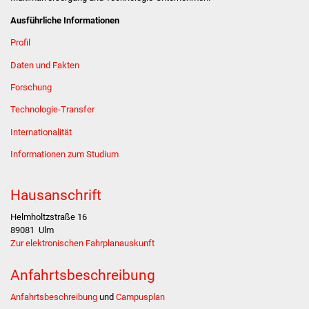
Stadtinfo
Ausführliche Informationen
Profil
Jubiläumsjahr 2021
Daten und Fakten
Partnerstädte
Forschung
Projekte
Technologie-Transfer
Internationalität
Schulentwicklung Bizet
Informationen zum Studium
Sanierung Hallenbad
Hausanschrift
Sanierung Bizethalle
Helmholtzstraße 16
89081
Ulm
Ortsentwicklung
Zur elektronischen Fahrplanauskunft
Presse
Anfahrtsbeschreibung
Anfahrtsbeschreibung
und
Campusplan
Bürger & Service