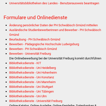
Volkshochschule
Universitätsbibliotheken des Landes - Benutzerausweis beantragen
Soziale Einrichtungen
Formulare und Onlinedienste
Kirchen
Änderung persönlicher Daten der PH Schwäbisch Gmünd mitteilen
Ausländische Studienbewerberinnen und Bewerber - PH Schwäbisch
Gmünd
Lokale Agenda
Beurlaubung - PH Schwäbisch Gmünd
Bewerben - Pädagogische Hochschule Ludwigsburg
Jugendhaus
Bewerben - PH Schwäbisch Gmünd
Bewerben - Universität Freiburg
Fachteam Jugend
Die Onlinebewerbung bei der Universität Freiburg korrekt durchführen
Bibliotheksdienste - KIT
Bibliotheksdienste - Uni Heidelberg
Kinder- und
Bibliotheksdienste - Uni Hohenheim
Familienzentrum
Bibliotheksdienste - Uni Konstanz
Bibliotheksdienste - Uni Mannheim
Stadtwerke
Bibliotheksdienste - Uni Stuttgart
Bibliotheksdienste - Uni Tübingen
Bibliotheksdienste - Uni Ulm
Suenergie
Bibliotheksdienste - Universität Freiburg
Online-Katalog, Online-Ausleihe, Online-Fernleihe, Datenbanken &