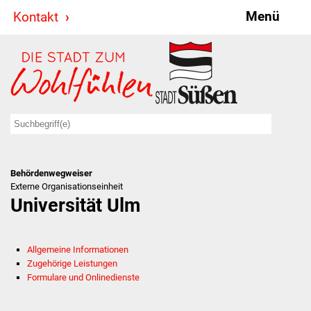
Menü
Kontakt
Stadt & Politik
Bürgermeister
Reden
Gemeinderat
Behördenwegweiser
Ausschüsse
Externe Organisationseinheit
Universität Ulm
Ratsinformationssystem
Jugendbeirat
Allgemeine Informationen
Zugehörige Leistungen
Summerrockfestival
Formulare und Onlinedienste
Hallenbadparty