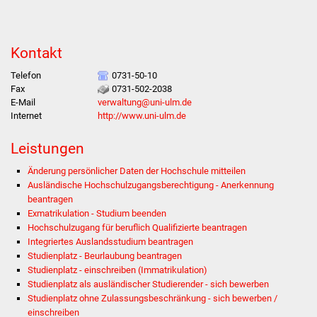
Was erledige ich wo
Kontakt
Dienstleistungen
Telefon
0731-50-10
Fax
0731-502-2038
Lebenslagen
E-Mail
verwaltung@uni-ulm.de
Internet
http://www.uni-ulm.de
Formulare
Leistungen
Bürgerinfos
Änderung persönlicher Daten der Hochschule mitteilen
Ausländische Hochschulzugangsberechtigung - Anerkennung
Bildung
beantragen
Exmatrikulation - Studium beenden
Schulen
Hochschulzugang für beruflich Qualifizierte beantragen
Integriertes Auslandsstudium beantragen
Studienplatz - Beurlaubung beantragen
Kindergärten
Studienplatz - einschreiben (Immatrikulation)
Studienplatz als ausländischer Studierender - sich bewerben
Kolping-Musikschule
Studienplatz ohne Zulassungsbeschränkung - sich bewerben /
einschreiben