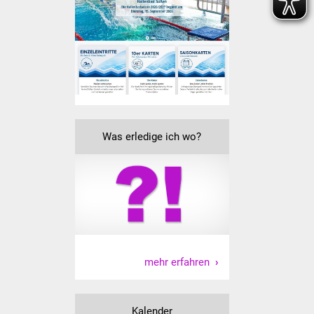
Vereine und Parteien
Selbsteintrag Vereine
Beirat Süßener Vereine
Sportanlagen
Was erledige ich wo?
Tourismus
Erlebnisregion
Schwäbischer Albtrauf
Route der
Industriekultur
mehr erfahren
Lebenslagen
Kalender