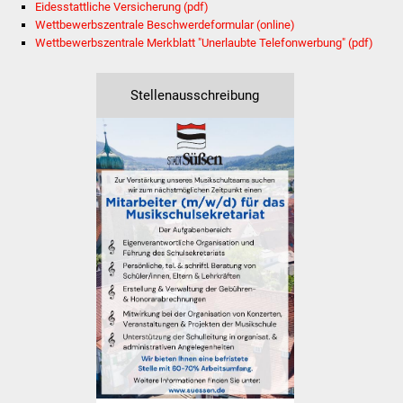
Eidesstattliche Versicherung (pdf)
Wettbewerbszentrale Beschwerdeformular (online)
Was erledige ich wo
Wettbewerbszentrale Merkblatt "Unerlaubte Telefonwerbung" (pdf)
Dienstleistungen
Stellenausschreibung
Lebenslagen
Formulare
Bürgerinfos
Bildung
Schulen
Kindergärten
Kolping-Musikschule