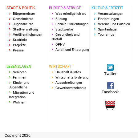
Veranstaltungen
STADT & POLITIK
BÜRGER & SERVICE
KULTUR & FREIZEIT
Bürgermeister
Was erledige ich wo
Veranstaltungen
Stadtfest
Gemeinderat
Bildung
Einrichtungen
Jugendbeirat
Soziale Einrichtungen
Vereine und Parteien
Stadtverwaltung
Stadtwerke
Sportanlagen
Ostermarkt
Veröffentlichungen
Gesundheit und
Tourismus
Notfall
Stadtinfo
ÖPNV
Einrichtungen
Projekte
Abfall und Entsorgung
Presse
Hallenbad
LEBENSLAGEN
WIRTSCHAFT
Senioren
Haushalt & Infos
Twitter
Stadtbücherei
Familien
Wirtschaftsförderung
Kinder und
Ausschreibungen
Jugendliche
Gewerbeverzeichnis
Stadtarchiv
Facebook
Migration und
Integration
Zehntscheuer
Wohnen
Bürgerhaus
Kulturhalle
Copyright 2020,