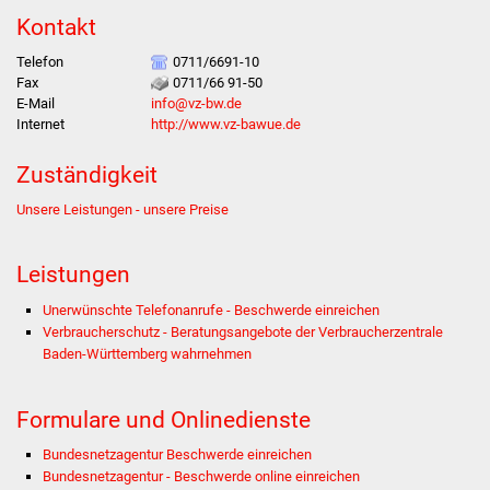
Stadtinfo
Kontakt
Telefon
0711/6691-10
Jubiläumsjahr 2021
Fax
0711/66 91-50
E-Mail
info@vz-bw.de
Partnerstädte
Internet
http://www.vz-bawue.de
Zuständigkeit
Projekte
Unsere Leistungen - unsere Preise
Schulentwicklung Bizet
Leistungen
Sanierung Hallenbad
Unerwünschte Telefonanrufe - Beschwerde einreichen
Sanierung Bizethalle
Verbraucherschutz - Beratungsangebote der Verbraucherzentrale
Baden-Württemberg wahrnehmen
Ortsentwicklung
Formulare und Onlinedienste
Presse
Bundesnetzagentur Beschwerde einreichen
Bundesnetzagentur - Beschwerde online einreichen
Bürger & Service