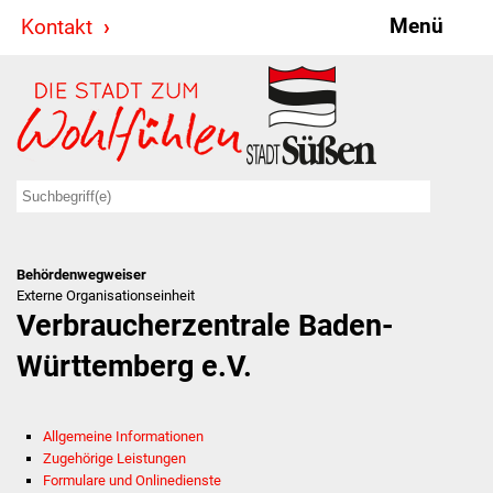
Menü
Kontakt
Stadt & Politik
Bürgermeister
Reden
Gemeinderat
Behördenwegweiser
Ausschüsse
Externe Organisationseinheit
Verbraucherzentrale Baden-
Ratsinformationssystem
Württemberg e.V.
Jugendbeirat
Allgemeine Informationen
Summerrockfestival
Zugehörige Leistungen
Formulare und Onlinedienste
Hallenbadparty