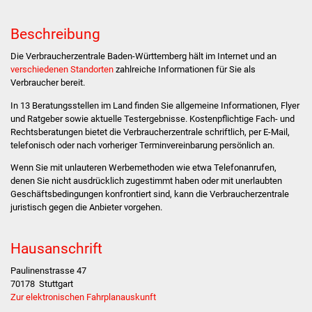
Stadtverwaltung
Beschreibung
Die Verbraucherzentrale Baden-Württemberg hält im Internet und an
Ansprechpartner
verschiedenen Standorten
zahlreiche Informationen für Sie als
Verbraucher bereit.
Behördenwegweiser
In 13 Beratungsstellen im Land finden Sie allgemeine Informationen, Flyer
und Ratgeber sowie aktuelle Testergebnisse. Kostenpflichtige Fach- und
Stellenangebote
Rechtsberatungen bietet die Verbraucherzentrale schriftlich, per E-Mail,
telefonisch oder nach vorheriger Terminvereinbarung persönlich an.
Kontakt
Wenn Sie mit unlauteren Werbemethoden wie etwa Telefonanrufen,
denen Sie nicht ausdrücklich zugestimmt haben oder mit unerlaubten
Veröffentlichungen
Geschäftsbedingungen konfrontiert sind, kann die Verbraucherzentrale
juristisch gegen die Anbieter vorgehen.
Ortsrecht
Hausanschrift
FNP / Bebauungspläne
Paulinenstrasse 47
70178
Stuttgart
Wahlen
Zur elektronischen Fahrplanauskunft