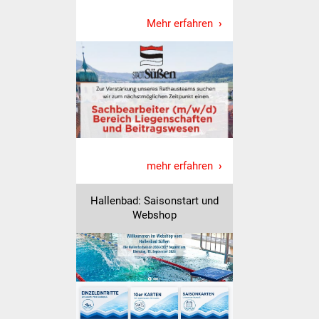
Volkshochschule
Mehr erfahren
Soziale Einrichtungen
Kirchen
Lokale Agenda
Jugendhaus
mehr erfahren
Fachteam Jugend
Hallenbad: Saisonstart und
Kinder- und
Webshop
Familienzentrum
Stadtwerke
Suenergie