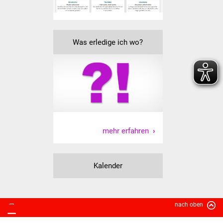
NETZMonitor
Gesundheit und Notfall
Was erledige ich wo?
Ärzte und Apotheken
Pflege von Angehörigen
Hitzewarnung / UV-
Index
mehr erfahren
ÖPNV
Bürgerbus (MOBS)
Kalender
Abfall und Entsorgung
Kultur & Freizeit
nach oben