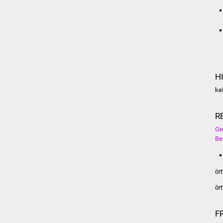
H
ke
R
Ge
Be
ör
ör
F