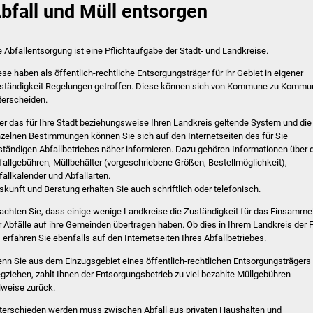
bfall und Müll entsorgen
e Abfallentsorgung ist eine Pflichtaufgabe der Stadt- und Landkreise.
ese haben als öffentlich-rechtliche Entsorgungsträger für ihr Gebiet in eigener
ständigkeit Regelungen getroffen. Diese können sich von Kommune zu Kommu
terscheiden.
er das für Ihre Stadt beziehungsweise Ihren Landkreis geltende System und die
nzelnen Bestimmungen können Sie sich auf den Internetseiten des für Sie
ständigen Abfallbetriebes näher informieren. Dazu gehören Informationen über 
fallgebühren, Müllbehälter (vorgeschriebene Größen, Bestellmöglichkeit),
fallkalender und Abfallarten.
skunft und Beratung erhalten Sie auch schriftlich oder telefonisch.
achten Sie, dass einige wenige Landkreise die Zuständigkeit für das Einsamme
r Abfälle auf ihre Gemeinden übertragen haben. Ob dies in Ihrem Landkreis der F
t, erfahren Sie ebenfalls auf den Internetseiten Ihres Abfallbetriebes.
nn Sie aus dem Einzugsgebiet eines öffentlich-rechtlichen Entsorgungsträgers
gziehen, zahlt Ihnen der Entsorgungsbetrieb zu viel bezahlte Müllgebühren
ilweise zurück.
terschieden werden muss zwischen Abfall aus privaten Hausha
l
ten und