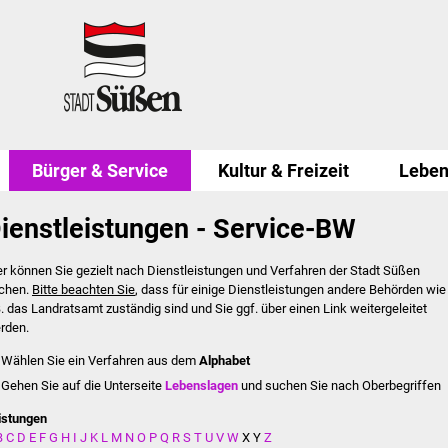
Bürger & Service
Kultur & Freizeit
Leben
ienstleistungen - Service-BW
er können Sie gezielt nach Dienstleistungen und Verfahren der Stadt Süßen
chen.
Bitte beachten Sie
, dass für einige Dienstleistungen andere Behörden wie
B. das Landratsamt zuständig sind und Sie ggf. über einen Link weitergeleitet
rden.
Wählen Sie ein Verfahren aus dem
Alphabet
Gehen Sie auf die Unterseite
Lebenslagen
und suchen Sie nach Oberbegriffen
istungen
B
C
D
E
F
G
H
I
J
K
L
M
N
O
P
Q
R
S
T
U
V
W
X
Y
Z