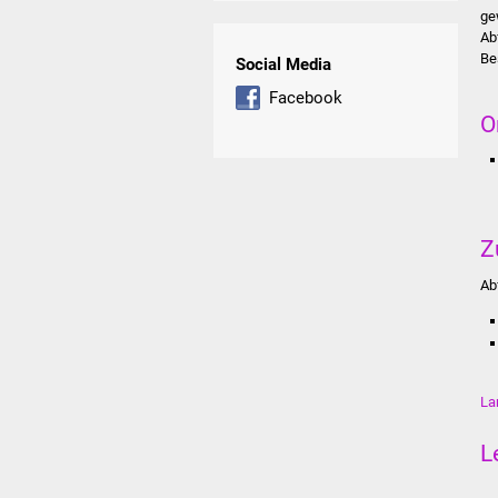
ge
Ab
Be
Social Media
Facebook
O
Z
Ab
La
L