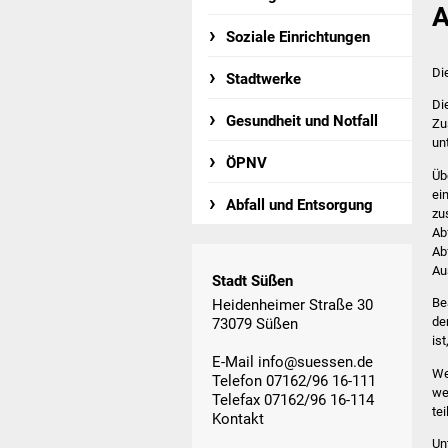
A
Soziale Einrichtungen
Di
Stadtwerke
Di
Gesundheit und Notfall
Zu
un
ÖPNV
Üb
ei
Abfall und Entsorgung
zu
Ab
Ab
Au
Stadt Süßen
Be
Heidenheimer Straße 30
de
73079 Süßen
is
E-Mail
info@suessen.de
We
Telefon 07162/96 16-111
we
Telefax 07162/96 16-114
te
Kontakt
Un