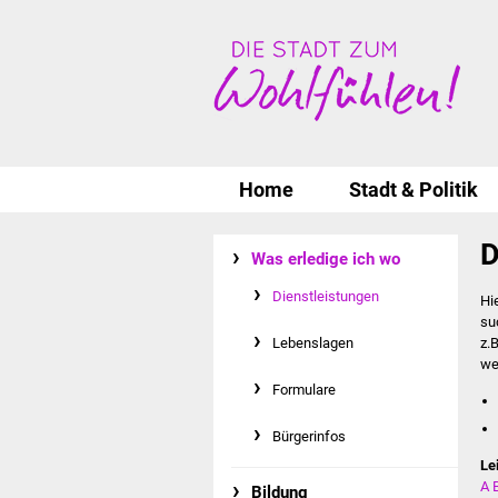
Home
Stadt & Politik
D
Was erledige ich wo
Dienstleistungen
Hi
su
Lebenslagen
z.
we
Formulare
Bürgerinfos
Le
A
Bildung