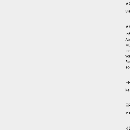
V
Si
V
In
Ab
Mü
In
vo
Re
so
F
ke
E
in
K