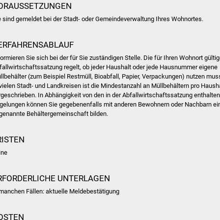
ORAUSSETZUNGEN
e sind gemeldet bei der Stadt- oder Gemeindeverwaltung Ihres Wohnortes.
ERFAHRENSABLAUF
formieren Sie sich bei der für Sie zuständigen Stelle. Die für Ihren Wohnort gülti
fallwirtschaftssatzung regelt, ob jeder Haushalt oder jede Hausnummer eigene
llbehälter
(zum Beispiel Restmüll, Bioabfall, Papier, Verpackungen)
nutzen mus
 vielen Stadt- und Landkreisen ist die Mindestanzahl an Müllbehältern pro Haush
rgeschrieben.
In Abhängigkeit von den
in der Abfallwirtschaftssatzung
enthalte
gelungen können Sie gegebenenfalls mit anderen Bewohnern oder Nachbarn ei
genannte Behältergemeinschaft bilden.
RISTEN
ine
RFORDERLICHE UNTERLAGEN
 manchen Fällen: aktuelle Meldebestätigung
OSTEN