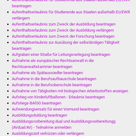
beantragen
Vereine und Parteien
Aufenthaltserlaubnis für Studierende aus Staaten außerhalb EU/EWR
verlängern
Selbsteintrag Vereine
Aufenthaltserlaubnis zum Zweck der Ausbildung beantragen
Aufenthaltserlaubnis zum Zweck der Ausbildung verlängern
Aufenthaltserlaubnis zum Zweck der Forschung beantragen
Beirat Süßener Vereine
Aufenthaltserlaubnis zur Ausübung der selbständigen Tätigkeit
beantragen
Sportanlagen
Aufgraben einer Straße für Leitungsverlegung beantragen
Aufnahme als europäischer Rechtsanwalt in die
Tourismus
Rechtsanwaltskammer beantragen
Aufnahme als Spätaussiedler beantragen
Aufnahme in die Berufsaufbauschule beantragen
Erlebnisregion
Aufnahme in die Berufsoberschule beantragen
Schwäbischer Albtrauf
Aufnahme von Tätigkeiten mit biologischen Arbeitsstoffen anzeigen
Aufstieg von Kinderluftballonen - Erlaubnis beantragen
Route der
Aufstiegs-BAföG beantragen
Industriekultur
Aufwendungsersatz für einen Vormund beantragen
Ausbildungsduldung beantragen
Ausbildungsvorbereitung dual und Ausbildungsvorbereitungg
Lebenslagen
(AVdual/AV) - Teilnahme anmelden
Ausbildungszeit verkürzen oder verlängern