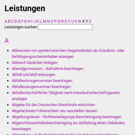
Leistungen
Stadtverwaltung
A
B
C
D
E
F
G
H
I
J
K
L
M
N
O
P
Q
R
S
T
U
V
W
X
Y
Z
Ansprechpartner
Leistungen suchen
A
Behördenwegweiser
Abbrennen von pyrotechnischen Gegenständen als Erlaubnis- oder
Stellenangebote
Befähigungsscheininhaber anzeigen
Abbruch baulicher Anlagen
Abendgymnasium - Aufnahme beantragen
Kontakt
Abfall und Müll entsorgen
Abfallentsorgernummer beantragen
Veröffentlichungen
Abfallerzeugernummer beantragen
Abfallwirtschaftliche Tätigkeit nach Kreislaufwirtschaftsgesetz
Ortsrecht
anzeigen
Abgabe für den Deutschen Weinfonds entrichten
Abgelaufenen Führerschein neu ausstellen lassen
FNP / Bebauungspläne
Abgeltungsteuer - Nichtveranlagungs-Bescheinigung beantragen
Abgeschlossenheitsbescheinigung zur Aufteilung eines Gebäudes
Wahlen
beantragen
Abmeldung / Außerbetriebsetzung für ein Fahrzeug beantragen