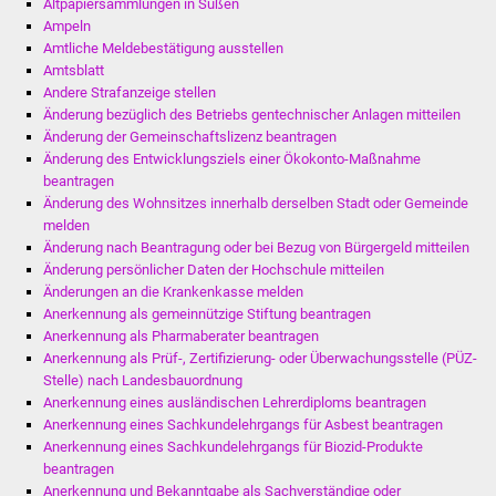
Altpapiersammlungen in Süßen
Volkshochschule
Ampeln
Amtliche Meldebestätigung ausstellen
Soziale Einrichtungen
Amtsblatt
Andere Strafanzeige stellen
Kirchen
Änderung bezüglich des Betriebs gentechnischer Anlagen mitteilen
Änderung der Gemeinschaftslizenz beantragen
Änderung des Entwicklungsziels einer Ökokonto-Maßnahme
Lokale Agenda
beantragen
Änderung des Wohnsitzes innerhalb derselben Stadt oder Gemeinde
Jugendhaus
melden
Änderung nach Beantragung oder bei Bezug von Bürgergeld mitteilen
Fachteam Jugend
Änderung persönlicher Daten der Hochschule mitteilen
Änderungen an die Krankenkasse melden
Anerkennung als gemeinnützige Stiftung beantragen
Kinder- und
Anerkennung als Pharmaberater beantragen
Familienzentrum
Anerkennung als Prüf-, Zertifizierung- oder Überwachungsstelle (PÜZ-
Stelle) nach Landesbauordnung
Stadtwerke
Anerkennung eines ausländischen Lehrerdiploms beantragen
Anerkennung eines Sachkundelehrgangs für Asbest beantragen
Anerkennung eines Sachkundelehrgangs für Biozid-Produkte
Suenergie
beantragen
Anerkennung und Bekanntgabe als Sachverständige oder