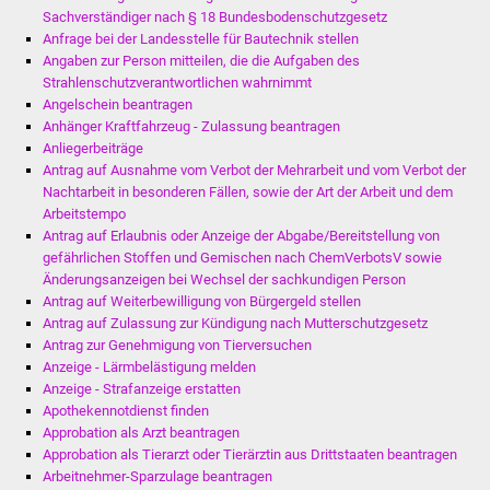
NETZMonitor
Sachverständiger nach § 18 Bundesbodenschutzgesetz
Anfrage bei der Landesstelle für Bautechnik stellen
Gesundheit und Notfall
Angaben zur Person mitteilen, die die Aufgaben des
Strahlenschutzverantwortlichen wahrnimmt
Angelschein beantragen
Ärzte und Apotheken
Anhänger Kraftfahrzeug - Zulassung beantragen
Anliegerbeiträge
Pflege von Angehörigen
Antrag auf Ausnahme vom Verbot der Mehrarbeit und vom Verbot der
Nachtarbeit in besonderen Fällen, sowie der Art der Arbeit und dem
Hitzewarnung / UV-
Arbeitstempo
Antrag auf Erlaubnis oder Anzeige der Abgabe/Bereitstellung von
Index
gefährlichen Stoffen und Gemischen nach ChemVerbotsV sowie
Änderungsanzeigen bei Wechsel der sachkundigen Person
ÖPNV
Antrag auf Weiterbewilligung von Bürgergeld stellen
Antrag auf Zulassung zur Kündigung nach Mutterschutzgesetz
Bürgerbus (MOBS)
Antrag zur Genehmigung von Tierversuchen
Anzeige - Lärmbelästigung melden
Anzeige - Strafanzeige erstatten
Abfall und Entsorgung
Apothekennotdienst finden
Approbation als Arzt beantragen
Kultur & Freizeit
Approbation als Tierarzt oder Tierärztin aus Drittstaaten beantragen
Arbeitnehmer-Sparzulage beantragen