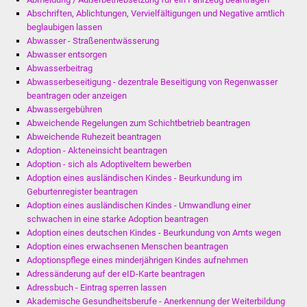
Stadtinfo
Abschriften, Ablichtungen, Vervielfältigungen und Negative amtlich
beglaubigen lassen
Abwasser - Straßenentwässerung
Jubiläumsjahr 2021
Abwasser entsorgen
Abwasserbeitrag
Partnerstädte
Abwasserbeseitigung - dezentrale Beseitigung von Regenwasser
beantragen oder anzeigen
Projekte
Abwassergebühren
Abweichende Regelungen zum Schichtbetrieb beantragen
Abweichende Ruhezeit beantragen
Schulentwicklung Bizet
Adoption - Akteneinsicht beantragen
Adoption - sich als Adoptiveltern bewerben
Sanierung Hallenbad
Adoption eines ausländischen Kindes - Beurkundung im
Geburtenregister beantragen
Sanierung Bizethalle
Adoption eines ausländischen Kindes - Umwandlung einer
schwachen in eine starke Adoption beantragen
Adoption eines deutschen Kindes - Beurkundung von Amts wegen
Ortsentwicklung
Adoption eines erwachsenen Menschen beantragen
Adoptionspflege eines minderjährigen Kindes aufnehmen
Presse
Adressänderung auf der eID-Karte beantragen
Adressbuch - Eintrag sperren lassen
Bürger & Service
Akademische Gesundheitsberufe - Anerkennung der Weiterbildung