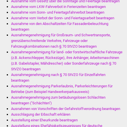
Ausnahme vom Gesetz über die Sonntage und Feiertage beantragen
Ausnahme vom LKW-Fahrverbot in Ferienzeiten beantragen
Freundeskreis Asyl
Ausnahme vom Sonn- und Feiertagsfahrverbot beantragen
Ausnahme vom Verbot der Sonn- und Feiertagsarbeit beantragen
Ukraine-Hilfe
Ausnahme von den Abschaltzeiten für Fassadenbeleuchtung
beantragen
Wohnen
Ausnahmegenehmigung für Großraum- und Schwertransporte,
grenzüberschreitende Verkehre, Fahrzeuge oder
Fahrzeugkombinationen nach § 70 StVZO beantragen
Bauen in Süßen
Ausnahmegenehmigung für land- oder forstwirtschaftliche Fahrzeuge
(z.B. Ackerschlepper, Rückezüge), ihre Anhänger, Arbeitsmaschinen
Wohnimmobilien +
(z.B. Gabelstapler, Mähdrescher) oder Sonderfahrzeuge nach § 70
Baugrundstücke
StVZO beantragen
Ausnahmegenehmigung nach § 70 StVZO für Einzelfahrten
beantragen
Wirtschaft
Ausnahmegenehmigung Parkerlaubnis, Parkerleichterungen für
Betriebe (zum Beispiel Handwerkerparkausweis)
Haushalt & Infos
Ausnahmegenehmigung zum betäubungslosen Schlachten
beantragen ("Schächten")
Wirtschaftsförderung
Ausnahmen von Vorschriften der Gefahrstoffverordnung beantragen
Ausschlagung der Erbschaft erklären
Ausstellung einer Eheurkunde beantragen
Gewerbeimmobilien
Ausstellung eines Ehefähigkeitszeugnisses für deutsche