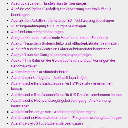
Senioren
Ausdruck aus dem Handelsregister beantragen
Ausfuhr von "grünen" Abfällen zur Verwertung innerhalb der EU
Stadtseniorenrat
beantragen
Ausfuhr von Abfällen innerhalb der EU - Notifizierung beantragen
Ausfuhrgenehmigung für Kulturgut beantragen
Sommerwochen für
Ausfuhrkennzeichen beantragen
Ältere
Ausgesetzte oder freilaufende Haustiere melden (Fundtiere)
Auskunft aus dem Bodenschutz- und Altlastenkataster beantragen
Seniorenwohn- und
Auskunft aus dem Zentralen Fahrerlaubnisregister beantragen
Auskunft aus der Kaufpreissammlung beantragen
Pflegeheim
Auskunft im Rahmen der Geldwäscheaufsicht auf Verlangen der
Behörde erteilen
Familien
Ausländerrecht / Ausländerbehörde
Ausländerzentralregister - Auskunft beantragen
Familientreff
Ausländische Berufsabschlüsse für HWK-Berufe - anerkennen
lassen
Ausländische Berufsabschlüsse für IHK-Berufe - anerkennen lassen
Kinder und Jugendliche
Ausländische Hochschulzugangsberechtigung - Anerkennung
beantragen
Schülerferienprogramm
Ausländische Zeugnisse - Anerkennung beantragen
Ausländischer Hochschulabschluss - Zeugnisbewertung beantragen
Migration und Integration
Auslands-BAföG für Studierende beantragen