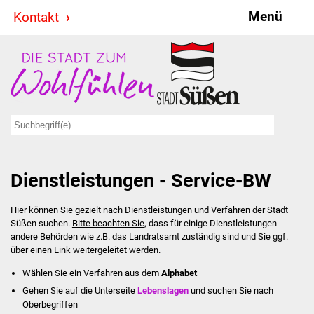
Menü
Kontakt
Stadt & Politik
Bürgermeister
Reden
Gemeinderat
Dienstleistungen - Service-BW
Ausschüsse
Hier können Sie gezielt nach Dienstleistungen und Verfahren der Stadt
Ratsinformationssystem
Süßen suchen.
Bitte beachten Sie
, dass für einige Dienstleistungen
andere Behörden wie z.B. das Landratsamt zuständig sind und Sie ggf.
Jugendbeirat
über einen Link weitergeleitet werden.
Wählen Sie ein Verfahren aus dem
Alphabet
Summerrockfestival
Gehen Sie auf die Unterseite
Lebenslagen
und suchen Sie nach
Oberbegriffen
Hallenbadparty