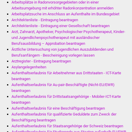
Veranstaltungen
Arbeitsplätze in Radonvorsorgegebieten oder in einer
Arbeitsumgebung mit erhöhter Radonkonzentration anmelden
Arbeitsplatzsuche im Anschluss an Aufenthalte im Bundesgebiet
Stadtfest
Architektenliste - Eintragung beantragen
Architektenliste - Eintragung einer Gesellschaft beantragen
Ostermarkt
Arzt, Zahnarzt, Apotheker, Psychologischer Psychotherapeut, Kinder-
und Jugendlichenpsychotherapeut mit ausländischer
Einrichtungen
Berufsausbildung – Approbation beantragen
Ärztliche Untersuchung von jugendlichen Auszubildenden und
Berufsanfängern - Bescheinigung vorlegen lassen
Hallenbad
Arztregister - Eintragung beantragen
Asylangelegenheiten
Stadtbücherei
Aufenthaltserlaubnis für Arbeitnehmer aus Drittstaaten - ICT-Karte
beantragen
Stadtarchiv
Aufenthaltserlaubnis für Au-pair-Beschäftigte (Nicht-EU/EWR)
beantragen
Aufenthaltserlaubnis für Drittstaatsangehörige - Mobiler-ICT-Karte
Zehntscheuer
beantragen
Aufenthaltserlaubnis für eine Beschäftigung beantragen
Bürgerhaus
Aufenthaltserlaubnis für qualifizierte Geduldete zum Zweck der
Beschäftigung beantragen
Kulturhalle
Aufenthaltserlaubnis für Staatsangehörige der Schweiz beantragen
Aufenthaltserlaubnis für Studierende aus Staaten außerhalb EU/EWR