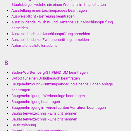
Staatsbürger, welche nie einen Wohnsitz im Inland hatten
IKG Auen
Ausstellung eines Leichenpasses beantragen
Ausweispflicht - Befreiung beantragen
Ausschreibungen
Auszubildende im Obst- und Gartenbau zur Abschlussprüfung
anmelden
Auszubildende zur Abschlussprüfung anmelden
Öffentliche
Auszubildende zur Zwischenprüfung anmelden
Ausschreibung
Automatenaufstellerlaubnis
Europaweite
B
Ausschreibung
Baden-Württemberg-STIPENDIUM beantragen
Beschränkte
BAföG für einen Schulbesuch beantragen
Ausschreibung
Baugenehmigung - Nutzungsänderung einer baulichen Anlage
beantragen
Baugenehmigung - Werbeanlage beantragen
Freihändige Vergabe
Baugenehmigung beantragen
Baugenehmigung im vereinfachten Verfahren beantragen
Gewerbeverzeichnis
Baulastenverzeichnis - Einsicht nehmen
Baulastenverzeichnis - Einsicht nehmen
Gewerbe - Selbsteintrag
Bauleitplanung
Baumfällgenehmigung beantragen