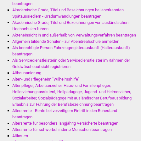
beantragen
Akademische Grade, Titel und Bezeichnungen bei anerkannten
Was erledige ich wo
Spätaussiedlern - Gradumwandlungen beantragen
Akademische Grade, Titel und Bezeichnungen von ausländischen
Dienstleistungen
Hochschulen führen
Akteneinsicht in und außerhalb von Verwaltungsverfahren beantragen
Lebenslagen
Allgemein bildende Schulen - zur Abendrealschule anmelden
Als berechtigte Person Fahrzeugregisterauskunft (Halterauskunft)
beantragen
Formulare
Als Servicedienstleisterin oder Servicedienstleister im Rahmen der
Geldwäscheaufsicht registrieren
Bürgerinfos
Altbausanierung
Alten- und Pflegeheim "Wilhelmshilfe"
Bildung
Altenpfleger, Arbeitserzieher, Haus- und Familienpfleger,
Heilerziehungsassistent, Heilpädagoge, Jugend- und Heimerzieher,
Sozialarbeiter, Sozialpädagoge mit ausländischer Berufsausbildung –
Schulen
Erlaubnis zur Führung der Berufsbezeichnung beantragen
Altersrente - Rente bei vorzeitigem Eintritt in den Ruhestand
Kindergärten
beantragen
Altersrente für besonders langjährig Versicherte beantragen
Kolping-Musikschule
Altersrente für schwerbehinderte Menschen beantragen
Altlasten