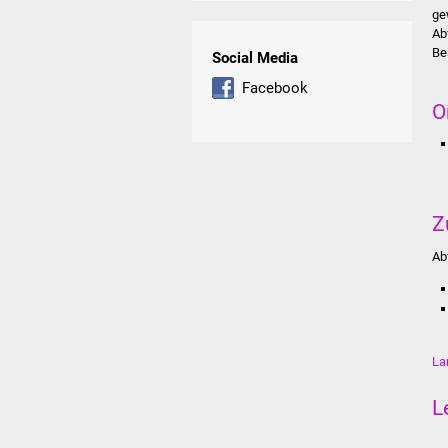
ge
Ab
Be
Social Media
Facebook
O
Z
Ab
La
L