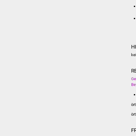
H
ke
R
Ge
Be
ör
ör
F