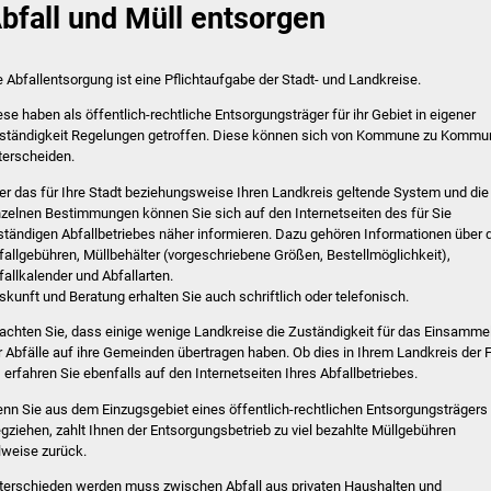
bfall und Müll entsorgen
e Abfallentsorgung ist eine Pflichtaufgabe der Stadt- und Landkreise.
ese haben als öffentlich-rechtliche Entsorgungsträger für ihr Gebiet in eigener
ständigkeit Regelungen getroffen. Diese können sich von Kommune zu Kommu
terscheiden.
er das für Ihre Stadt beziehungsweise Ihren Landkreis geltende System und die
nzelnen Bestimmungen können Sie sich auf den Internetseiten des für Sie
ständigen Abfallbetriebes näher informieren. Dazu gehören Informationen über 
fallgebühren, Müllbehälter (vorgeschriebene Größen, Bestellmöglichkeit),
fallkalender und Abfallarten.
skunft und Beratung erhalten Sie auch schriftlich oder telefonisch.
achten Sie, dass einige wenige Landkreise die Zuständigkeit für das Einsamme
r Abfälle auf ihre Gemeinden übertragen haben. Ob dies in Ihrem Landkreis der F
t, erfahren Sie ebenfalls auf den Internetseiten Ihres Abfallbetriebes.
nn Sie aus dem Einzugsgebiet eines öffentlich-rechtlichen Entsorgungsträgers
gziehen, zahlt Ihnen der Entsorgungsbetrieb zu viel bezahlte Müllgebühren
ilweise zurück.
terschieden werden muss zwischen Abfall aus privaten Hausha
l
ten und