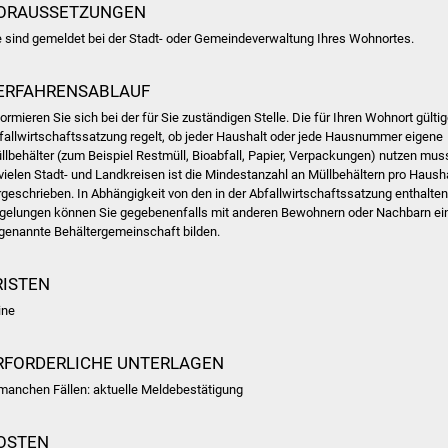
ORAUSSETZUNGEN
e sind gemeldet bei der Stadt- oder Gemeindeverwaltung Ihres Wohnortes.
ERFAHRENSABLAUF
formieren Sie sich bei der für Sie zuständigen Stelle. Die für Ihren Wohnort gülti
fallwirtschaftssatzung regelt, ob jeder Haushalt oder jede Hausnummer eigene
llbehälter
(zum Beispiel Restmüll, Bioabfall, Papier, Verpackungen)
nutzen mus
 vielen Stadt- und Landkreisen ist die Mindestanzahl an Müllbehältern pro Haush
rgeschrieben.
In Abhängigkeit von den
in der Abfallwirtschaftssatzung
enthalte
gelungen können Sie gegebenenfalls mit anderen Bewohnern oder Nachbarn ei
genannte Behältergemeinschaft bilden.
RISTEN
ine
RFORDERLICHE UNTERLAGEN
 manchen Fällen: aktuelle Meldebestätigung
OSTEN