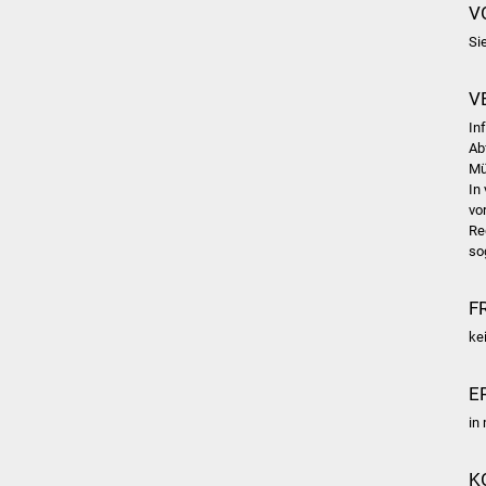
V
Si
V
In
Ab
Mü
In
vo
Re
so
F
ke
E
in
K