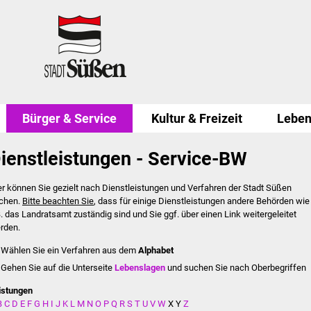
Bürger & Service
Kultur & Freizeit
Leben
ienstleistungen - Service-BW
er können Sie gezielt nach Dienstleistungen und Verfahren der Stadt Süßen
chen.
Bitte beachten Sie
, dass für einige Dienstleistungen andere Behörden wie
B. das Landratsamt zuständig sind und Sie ggf. über einen Link weitergeleitet
rden.
Wählen Sie ein Verfahren aus dem
Alphabet
Gehen Sie auf die Unterseite
Lebenslagen
und suchen Sie nach Oberbegriffen
istungen
B
C
D
E
F
G
H
I
J
K
L
M
N
O
P
Q
R
S
T
U
V
W
X
Y
Z