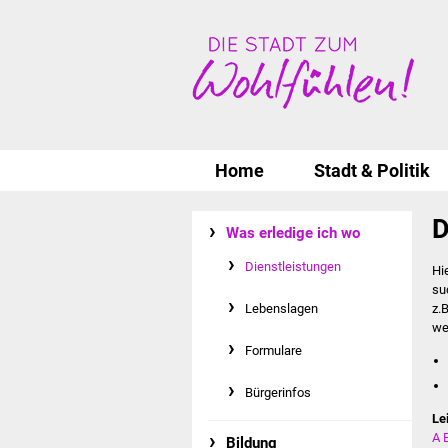
Home
Stadt & Politik
D
Was erledige ich wo
Dienstleistungen
Hi
su
Lebenslagen
z.
we
Formulare
Bürgerinfos
Le
A
Bildung