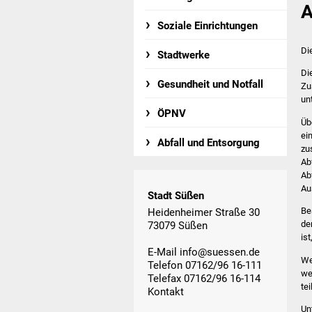
A
Soziale Einrichtungen
Di
Stadtwerke
Di
Gesundheit und Notfall
Zu
un
ÖPNV
Üb
ei
Abfall und Entsorgung
zu
Ab
Ab
Au
Stadt Süßen
Be
Heidenheimer Straße 30
de
73079 Süßen
is
E-Mail
info@suessen.de
We
Telefon 07162/96 16-111
we
Telefax 07162/96 16-114
te
Kontakt
Un