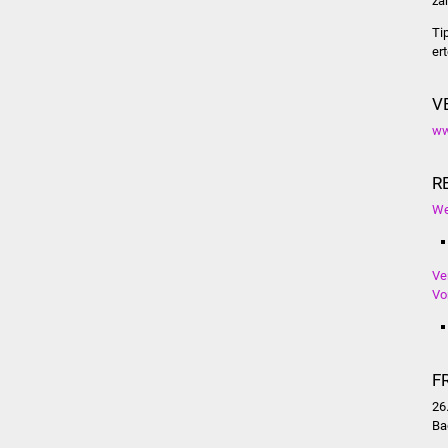
za
Ti
ert
V
ww
R
We
Ve
Vo
F
26
Ba