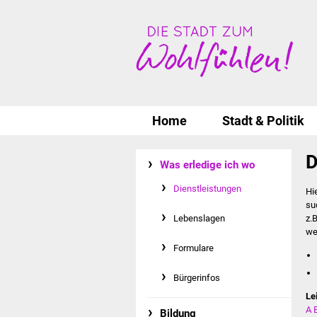
Home
Stadt & Politik
D
Was erledige ich wo
Dienstleistungen
Hi
su
Lebenslagen
z.
we
Formulare
Bürgerinfos
Le
A
Bildung