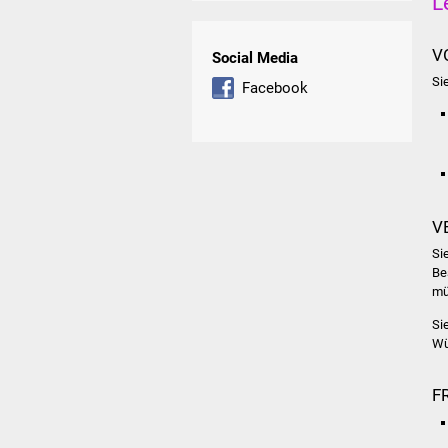
L
V
Social Media
Sie
Facebook
V
Si
Be
mü
Si
Wü
F