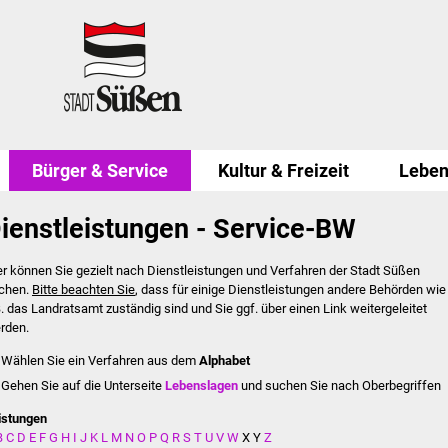
Bürger & Service
Kultur & Freizeit
Leben
ienstleistungen - Service-BW
er können Sie gezielt nach Dienstleistungen und Verfahren der Stadt Süßen
chen.
Bitte beachten Sie
, dass für einige Dienstleistungen andere Behörden wie
B. das Landratsamt zuständig sind und Sie ggf. über einen Link weitergeleitet
rden.
Wählen Sie ein Verfahren aus dem
Alphabet
Gehen Sie auf die Unterseite
Lebenslagen
und suchen Sie nach Oberbegriffen
istungen
B
C
D
E
F
G
H
I
J
K
L
M
N
O
P
Q
R
S
T
U
V
W
X
Y
Z