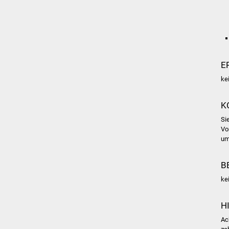
E
ke
K
Si
Vo
um
B
ke
H
Ac