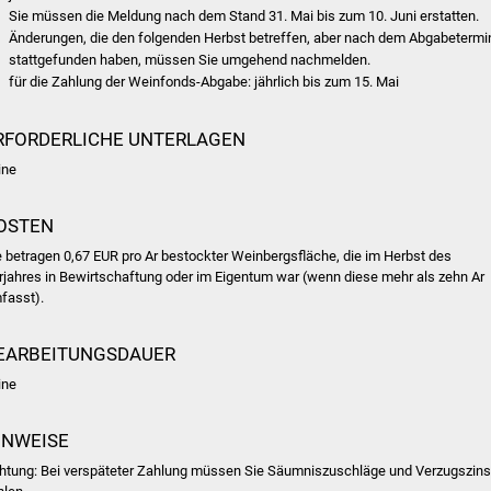
Sie müssen die Meldung nach dem Stand 31. Mai bis zum 10. Juni erstatten.
Änderungen, die den folgenden Herbst betreffen, aber nach dem Abgabetermi
stattgefunden haben, müssen Sie umgehend nachmelden.
für die Zahlung der Weinfonds-Abgabe: jährlich bis zum 15. Mai
RFORDERLICHE UNTERLAGEN
ine
OSTEN
e betragen 0,67 EUR pro Ar bestockter Weinbergsfläche, die im Herbst des
rjahres in Bewirtschaftung oder im Eigentum war
(wenn diese mehr als zehn Ar
fasst)
.
EARBEITUNGSDAUER
ine
INWEISE
htung:
Bei verspäteter Zahlung müssen Sie Säumniszuschläge und Verzugszin