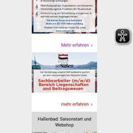
Freundeskreis Asyl
Ukraine-Hilfe
Wohnen
Mehr erfahren
Bauen in Süßen
Wohnimmobilien +
Baugrundstücke
Wirtschaft
Haushalt & Infos
mehr erfahren
Wirtschaftsförderung
Hallenbad: Saisonstart und
Webshop
Gewerbeimmobilien