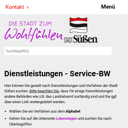
Menü
Kontakt
Stadt & Politik
Bürgermeister
Reden
Gemeinderat
Dienstleistungen - Service-BW
Ausschüsse
Hier können Sie gezielt nach Dienstleistungen und Verfahren der Stadt
Ratsinformationssystem
Süßen suchen.
Bitte beachten Sie
, dass für einige Dienstleistungen
andere Behörden wie z.B. das Landratsamt zuständig sind und Sie ggf.
Jugendbeirat
über einen Link weitergeleitet werden.
Wählen Sie ein Verfahren aus dem
Alphabet
Summerrockfestival
Gehen Sie auf die Unterseite
Lebenslagen
und suchen Sie nach
Oberbegriffen
Hallenbadparty