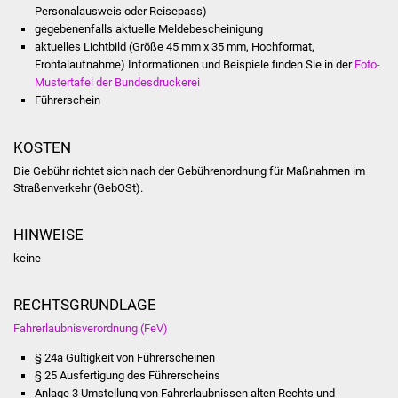
Personalausweis oder Reisepass)
Vereine und Parteien
gegebenenfalls aktuelle Meldebescheinigung
aktuelles Lichtbild (Größe 45 mm x 35 mm, Hochformat,
Selbsteintrag Vereine
Frontalaufnahme) Informationen und Beispiele finden Sie in der
Foto-
Mustertafel der Bundesdruckerei
Führerschein
Beirat Süßener Vereine
KOSTEN
Sportanlagen
Die Gebühr richtet sich nach der Gebührenordnung für Maßnahmen im
Straßenverkehr (GebOSt).
Tourismus
Erlebnisregion
HINWEISE
Schwäbischer Albtrauf
keine
Route der
RECHTSGRUNDLAGE
Industriekultur
Fahrerlaubnisverordnung (FeV)
§ 24a Gültigkeit von Führerscheinen
Lebenslagen
§ 25 Ausfertigung des Führerscheins
Anlage 3 Umstellung von Fahrerlaubnissen alten Rechts und