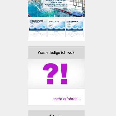
IKG Auen
Ausschreibungen
Öffentliche
Ausschreibung
Europaweite
Was erledige ich wo?
Ausschreibung
Beschränkte
Ausschreibung
Freihändige Vergabe
Gewerbeverzeichnis
mehr erfahren
Gewerbe - Selbsteintrag