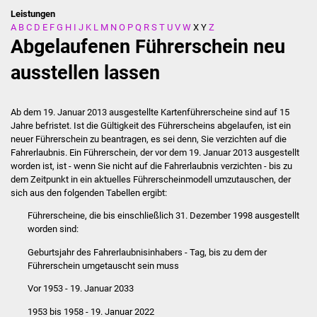
Leistungen
A
B
C
D
E
F
G
H
I
J
K
L
M
N
O
P
Q
R
S
T
U
V
W
X
Y
Z
Stadtverwaltung
Abgelaufenen Führerschein neu
Ansprechpartner
ausstellen lassen
Behördenwegweiser
Ab dem 19. Januar 2013 ausgestellte Kartenführerscheine sind auf 15
Jahre befristet. Ist die Gültigkeit des Führerscheins abgelaufen, ist ein
Stellenangebote
neuer Führerschein zu beantragen, es sei denn, Sie verzichten auf die
Fahrerlaubnis. Ein Führerschein, der vor dem 19. Januar 2013 ausgestellt
Kontakt
worden ist, ist - wenn Sie nicht auf die Fahrerlaubnis verzichten - bis zu
dem Zeitpunkt in ein aktuelles Führerscheinmodell umzutauschen, der
sich aus den folgenden Tabellen ergibt:
Veröffentlichungen
Führerscheine, die bis einschließlich 31. Dezember 1998 ausgestellt
Ortsrecht
worden sind:
Geburtsjahr des Fahrerlaubnisinhabers - Tag, bis zu dem der
FNP / Bebauungspläne
Führerschein umgetauscht sein muss
Vor 1953 - 19. Januar 2033
Wahlen
1953 bis 1958 - 19. Januar 2022