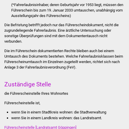
(*Fahrerlaubnisinhaber, deren Geburtsjahr vor 1953 liegt, müssen den
Führerschein bis zum 19. Januar 2033 umtauschen, unabhängig vom
Was erledige ich wo
Ausstellungsjahr des Führerscheins)
Dienstleistungen
Die Befristung betrifft jedoch nur das Führerscheindokument, nicht die
zugrundeliegende Fahrerlaubnis. Eine ärztliche Untersuchung oder
sonstige Überprüfungen sind mit dem Dokumententausch nicht
Lebenslagen
verbunden.
Formulare
Die im Führerschein dokumentierten Rechte bleiben auch bei einem
Umtausch des Dokuments bestehen. Welche Fahrerlaubnisklassen beim
Führerscheinumtausch im Einzelnen zugeteilt werden, richtet sich nach
Bürgerinfos
Anlage 3 der Fahrerlaubnisverordnung (FeV).
Bildung
Zuständige Stelle
Schulen
die Führerscheinstelle Ihres Wohnortes
Führerscheinstelle ist,
Kindergärten
wenn Sie in einem Stadtkreis wohnen: die Stadtverwaltung
wenn Sie in einem Landkreis wohnen: das Landratsamt.
Kolping-Musikschule
Führerscheinstelle [Landratsamt Göppingen]