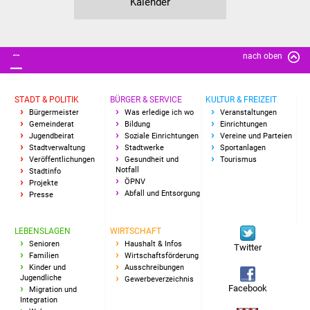
Kalender
nach oben
STADT & POLITIK
BÜRGER & SERVICE
KULTUR & FREIZEIT
Bürgermeister
Was erledige ich wo
Veranstaltungen
Gemeinderat
Bildung
Einrichtungen
Jugendbeirat
Soziale Einrichtungen
Vereine und Parteien
Stadtverwaltung
Stadtwerke
Sportanlagen
Veröffentlichungen
Gesundheit und
Tourismus
Notfall
Stadtinfo
ÖPNV
Projekte
Abfall und Entsorgung
Presse
LEBENSLAGEN
WIRTSCHAFT
Senioren
Haushalt & Infos
Twitter
Familien
Wirtschaftsförderung
Kinder und
Ausschreibungen
Jugendliche
Gewerbeverzeichnis
Facebook
Migration und
Integration