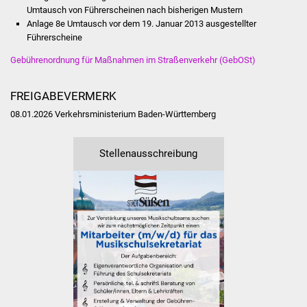
Senioren
Umtausch von Führerscheinen nach bisherigen Mustern
Anlage 8e Umtausch vor dem 19. Januar 2013 ausgestellter
Stadtseniorenrat
Führerscheine
Gebührenordnung für Maßnahmen im Straßenverkehr (GebOSt)
Sommerwochen für
Ältere
FREIGABEVERMERK
08.01.2026 Verkehrsministerium Baden-Württemberg
Seniorenwohn- und
Pflegeheim
Stellenausschreibung
Familien
Familientreff
Kinder und Jugendliche
Schülerferienprogramm
Migration und Integration