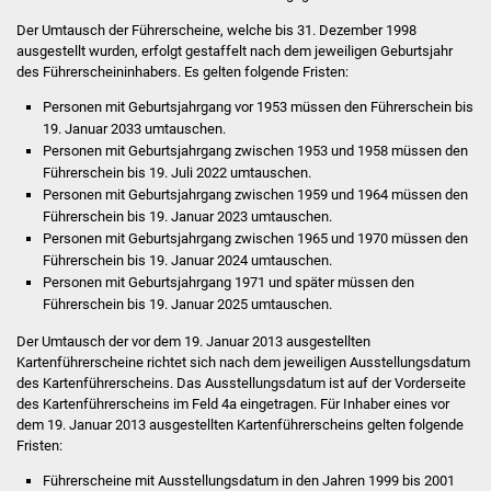
NETZMonitor
Der Umtausch der Führerscheine, welche bis 31. Dezember 1998
ausgestellt wurden, erfolgt gestaffelt nach dem jeweiligen Geburtsjahr
Gesundheit und Notfall
des Führerscheininhabers. Es gelten folgende Fristen:
Personen mit Geburtsjahrgang vor 1953 müssen den Führerschein bis
Ärzte und Apotheken
19. Januar 2033 umtauschen.
Personen mit Geburtsjahrgang zwischen 1953 und 1958 müssen den
Pflege von Angehörigen
Führerschein bis 19. Juli 2022 umtauschen.
Personen mit Geburtsjahrgang zwischen 1959 und 1964 müssen den
Hitzewarnung / UV-
Führerschein bis 19. Januar 2023 umtauschen.
Personen mit Geburtsjahrgang zwischen 1965 und 1970 müssen den
Index
Führerschein bis 19. Januar 2024 umtauschen.
Personen mit Geburtsjahrgang 1971 und später müssen den
ÖPNV
Führerschein bis 19. Januar 2025 umtauschen.
Der Umtausch der vor dem 19. Januar 2013 ausgestellten
Bürgerbus (MOBS)
Kartenführerscheine richtet sich nach dem jeweiligen Ausstellungsdatum
des Kartenführerscheins. Das Ausstellungsdatum ist auf der Vorderseite
Abfall und Entsorgung
des Kartenführerscheins im Feld 4a eingetragen. Für Inhaber eines vor
dem 19. Januar 2013 ausgestellten Kartenführerscheins gelten folgende
Fristen:
Kultur & Freizeit
Führerscheine mit Ausstellungsdatum in den Jahren 1999 bis 2001