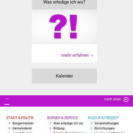
Was erledige ich wo?
Vereine und Parteien
Selbsteintrag Vereine
Beirat Süßener Vereine
Sportanlagen
mehr erfahren
Tourismus
Kalender
Erlebnisregion
Schwäbischer Albtrauf
Route der
nach oben
Industriekultur
STADT & POLITIK
BÜRGER & SERVICE
KULTUR & FREIZEIT
Lebenslagen
Bürgermeister
Was erledige ich wo
Veranstaltungen
Gemeinderat
Bildung
Einrichtungen