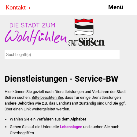
Menü
Kontakt
Stadt & Politik
Bürgermeister
Reden
Gemeinderat
Dienstleistungen - Service-BW
Ausschüsse
Hier können Sie gezielt nach Dienstleistungen und Verfahren der Stadt
Ratsinformationssystem
Süßen suchen.
Bitte beachten Sie
, dass für einige Dienstleistungen
andere Behörden wie z.B. das Landratsamt zuständig sind und Sie ggf.
Jugendbeirat
über einen Link weitergeleitet werden.
Wählen Sie ein Verfahren aus dem
Alphabet
Summerrockfestival
Gehen Sie auf die Unterseite
Lebenslagen
und suchen Sie nach
Oberbegriffen
Hallenbadparty