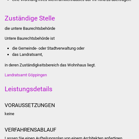
Stadtinfo
Zuständige Stelle
Jubiläumsjahr 2021
die untere Baurechtsbehörde
Partnerstädte
Untere Baurechtsbehörde ist
die Gemeinde- oder Stadtverwaltung oder
Projekte
das Landratsamt,
Schulentwicklung Bizet
in deren Zuständigkeitsbereich das Wohnhaus liegt.
Landratsamt Göppingen
Sanierung Hallenbad
Leistungsdetails
Sanierung Bizethalle
VORAUSSETZUNGEN
Ortsentwicklung
keine
Presse
VERFAHRENSABLAUF
Bürger & Service
Lassen Sie einen Aufteilungsplan von einem Architekten anfertigen.