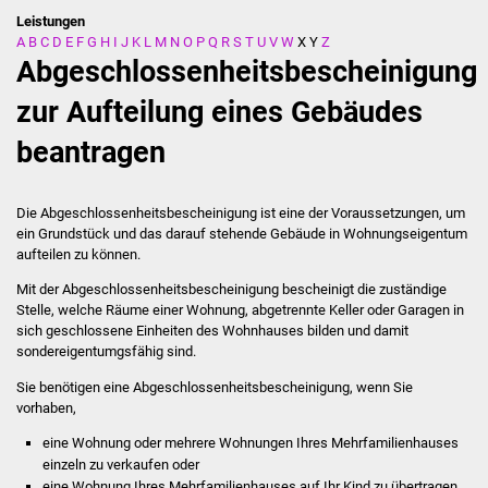
Leistungen
A
B
C
D
E
F
G
H
I
J
K
L
M
N
O
P
Q
R
S
T
U
V
W
X
Y
Z
Stadtverwaltung
Abgeschlossenheitsbescheinigung
Ansprechpartner
zur Aufteilung eines Gebäudes
beantragen
Behördenwegweiser
Stellenangebote
Die Abgeschlossenheitsbescheinigung ist eine der Voraussetzungen, um
ein Grundstück und das darauf stehende Gebäude in Wohnungseigentum
Kontakt
aufteilen zu können.
Mit der Abgeschlossenheitsbescheinigung bescheinigt die zuständige
Veröffentlichungen
Stelle, welche Räume einer Wohnung, abgetrennte Keller oder Garagen in
sich geschlossene Einheiten des Wohnhauses bilden und damit
sondereigentumgsfähig sind.
Ortsrecht
Sie benötigen eine Abgeschlossenheitsbescheinigung, wenn Sie
FNP / Bebauungspläne
vorhaben,
eine Wohnung oder mehrere Wohnungen Ihres Mehrfamilienhauses
Wahlen
einzeln zu verkaufen oder
eine Wohnung Ihres Mehrfamilienhauses auf Ihr Kind zu übertragen.