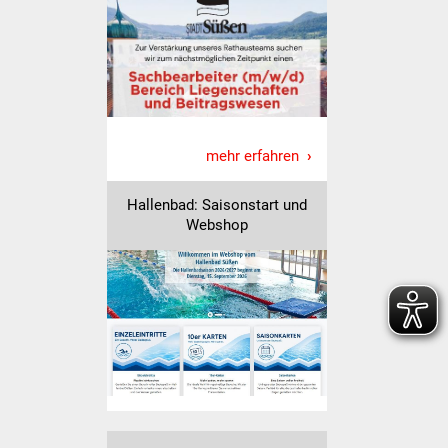
Veranstaltungen
Stadtfest
Ostermarkt
Einrichtungen
mehr erfahren
Hallenbad
Hallenbad: Saisonstart und
Webshop
Stadtbücherei
Stadtarchiv
Zehntscheuer
Bürgerhaus
Kulturhalle