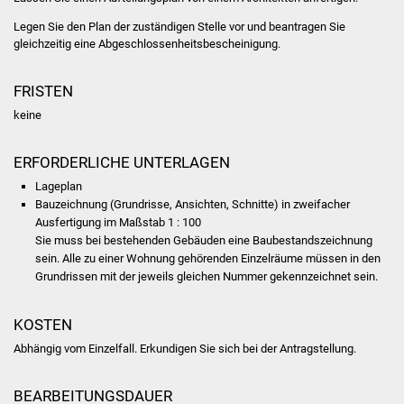
Legen Sie den Plan der zuständigen Stelle vor und beantragen Sie
Was erledige ich wo
gleichzeitig eine Abgeschlossenheitsbescheinigung.
Dienstleistungen
FRISTEN
keine
Lebenslagen
Formulare
ERFORDERLICHE UNTERLAGEN
Lageplan
Bürgerinfos
Bauzeichnung (Grundrisse, Ansichten, Schnitte) in zweifacher
Ausfertigung im Maßstab 1 : 100
Sie muss bei bestehenden Gebäuden eine Baubestandszeichnung
Bildung
sein. Alle zu einer Wohnung gehörenden Einzelräume müssen in den
Grundrissen mit der jeweils gleichen Nummer gekennzeichnet sein.
Schulen
KOSTEN
Kindergärten
Abhängig vom Einzelfall. Erkundigen Sie sich bei der Antragstellung.
Kolping-Musikschule
BEARBEITUNGSDAUER