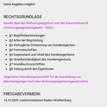
Volkshochschule
keine Angaben möglich
Soziale Einrichtungen
RECHTSGRUNDLAGE
Gesetz über das Wohnungseigentum und das Dauerwohnrecht
Kirchen
(Wohnungseigentumsgesetz - WEG)
:
§1 Begriffsbestimmungen
Lokale Agenda
§2 Arten der Begründung
§3 Vertragliche Einräumung von Sondereigentum
Jugendhaus
§4 Formvorschriften
§5 Gegenstand und Inhalt des Sondereigentums
Fachteam Jugend
§6 Unselbstständigkeit des Sondereigentums
§7 Grundbuchvorschriften
§8 Teilung durch den Eigentümer
Kinder- und
Familienzentrum
Allgemeine Verwaltungsvorschrift für die Ausstellung von
Bescheinigungen nach dem Wohnungseigentumsgesetz (AVA)
Stadtwerke
FREIGABEVERMERK
Suenergie
14.10.2025 Justizministerium Baden-Württemberg