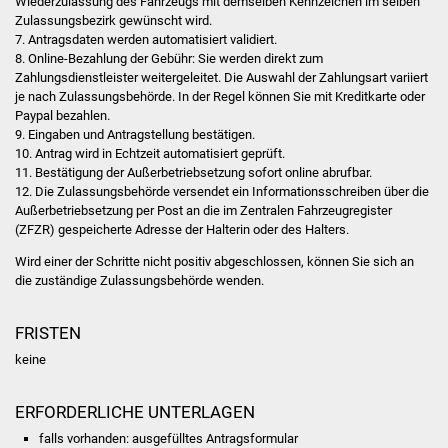
Wiederzulassung des Fahrzeugs mit demselben Kennzeichen im selben
Volkshochschule
Zulassungsbezirk gewünscht wird.
7. Antragsdaten werden automatisiert validiert.
Soziale Einrichtungen
8. Online-Bezahlung der Gebühr: Sie werden direkt zum
Zahlungsdienstleister weitergeleitet. Die Auswahl der Zahlungsart variiert
je nach Zulassungsbehörde. In der Regel können Sie mit Kreditkarte oder
Kirchen
Paypal bezahlen.
9. Eingaben und Antragstellung bestätigen.
Lokale Agenda
10. Antrag wird in Echtzeit automatisiert geprüft.
11. Bestätigung der Außerbetriebsetzung sofort online abrufbar.
12. Die Zulassungsbehörde versendet ein Informationsschreiben über die
Jugendhaus
Außerbetriebsetzung per Post an die im Zentralen Fahrzeugregister
(ZFZR) gespeicherte Adresse der Halterin oder des Halters.
Fachteam Jugend
Wird einer der Schritte nicht positiv abgeschlossen, können Sie sich an
die zuständige Zulassungsbehörde wenden.
Kinder- und
Familienzentrum
FRISTEN
keine
Stadtwerke
Suenergie
ERFORDERLICHE UNTERLAGEN
falls vorhanden: ausgefülltes Antragsformular