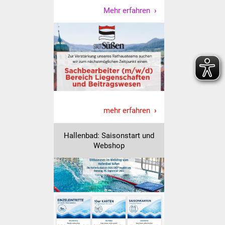
Senioren
Mehr erfahren
Stadtseniorenrat
Sommerwochen für
Ältere
Seniorenwohn- und
Pflegeheim
mehr erfahren
Familien
Hallenbad: Saisonstart und
Familientreff
Webshop
Kinder und Jugendliche
Schülerferienprogramm
Migration und Integration