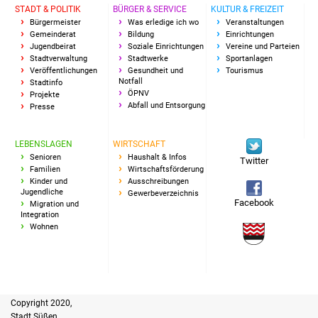
STADT & POLITIK
BÜRGER & SERVICE
KULTUR & FREIZEIT
IKG Auen
Bürgermeister
Was erledige ich wo
Veranstaltungen
Gemeinderat
Bildung
Einrichtungen
Jugendbeirat
Soziale Einrichtungen
Vereine und Parteien
Ausschreibungen
Stadtverwaltung
Stadtwerke
Sportanlagen
Veröffentlichungen
Gesundheit und
Tourismus
Notfall
Stadtinfo
Öffentliche
ÖPNV
Projekte
Ausschreibung
Abfall und Entsorgung
Presse
Europaweite
LEBENSLAGEN
WIRTSCHAFT
Ausschreibung
Senioren
Haushalt & Infos
Twitter
Familien
Wirtschaftsförderung
Kinder und
Ausschreibungen
Beschränkte
Jugendliche
Gewerbeverzeichnis
Facebook
Ausschreibung
Migration und
Integration
Wohnen
Freihändige Vergabe
Gewerbeverzeichnis
Gewerbe - Selbsteintrag
Copyright 2020,
Stadt Süßen