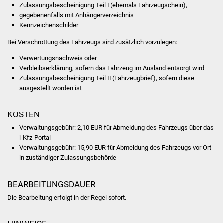
NETZMonitor
Zulassungsbescheinigung Teil I (ehemals Fahrzeugschein),
gegebenenfalls mit Anhängerverzeichnis
Kennzeichenschilder
Gesundheit und Notfall
Bei Verschrottung des Fahrzeugs sind zusätzlich vorzulegen:
Ärzte und Apotheken
Verwertungsnachweis oder
Verbleibserklärung, sofern das Fahrzeug im Ausland entsorgt wird
Pflege von Angehörigen
Zulassungsbescheinigung Teil II (Fahrzeugbrief), sofern diese
ausgestellt worden ist
Hitzewarnung / UV-
Index
KOSTEN
Verwaltungsgebühr:
2,10 EUR für Abmeldung des Fahrzeugs über das
ÖPNV
i-Kfz-Portal
Verwaltungsgebühr:
15,90 EUR für Abmeldung des Fahrzeugs vor Ort
Bürgerbus (MOBS)
in zuständiger Zulassungsbehörde
Abfall und Entsorgung
BEARBEITUNGSDAUER
Die Bearbeitung erfolgt in der Regel sofort.
Kultur & Freizeit