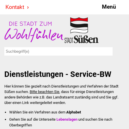
Menü
Kontakt
Stadt & Politik
Bürgermeister
Reden
Gemeinderat
Dienstleistungen - Service-BW
Ausschüsse
Hier können Sie gezielt nach Dienstleistungen und Verfahren der Stadt
Ratsinformationssystem
Süßen suchen.
Bitte beachten Sie
, dass für einige Dienstleistungen
andere Behörden wie z.B. das Landratsamt zuständig sind und Sie ggf.
Jugendbeirat
über einen Link weitergeleitet werden.
Wählen Sie ein Verfahren aus dem
Alphabet
Summerrockfestival
Gehen Sie auf die Unterseite
Lebenslagen
und suchen Sie nach
Oberbegriffen
Hallenbadparty