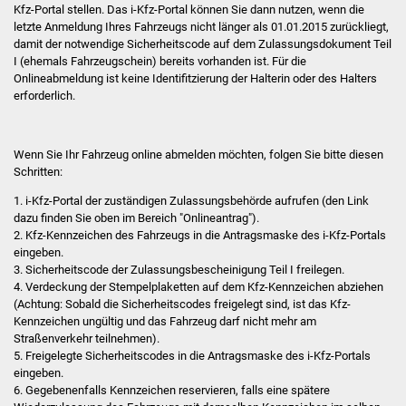
Kfz-Portal stellen. Das i-Kfz-Portal können Sie dann nutzen, wenn die
letzte Anmeldung Ihres Fahrzeugs nicht länger als 01.01.2015 zurückliegt,
Was erledige ich wo
damit der notwendige Sicherheitscode auf dem Zulassungsdokument Teil
I (ehemals Fahrzeugschein) bereits vorhanden ist. Für die
Dienstleistungen
Onlineabmeldung ist keine Identifitzierung der Halterin oder des Halters
erforderlich.
Lebenslagen
Wenn Sie Ihr Fahrzeug online abmelden möchten, folgen Sie bitte diesen
Formulare
Schritten:
1.
i-Kfz-Portal der zuständigen Zulassungsbehörde aufrufen (den Link
Bürgerinfos
dazu finden Sie oben im Bereich "Onlineantrag").
2.
Kfz-Kennzeichen des Fahrzeugs in die Antragsmaske des
i-Kfz-Portals
Bildung
eingeben.
3. Sicherheits
code
der Zulassungsbescheinigung Teil
I
freilegen.
Schulen
4. Verdeckung der Stempelplaketten auf dem
Kfz-Kennzeichen abziehen
(Achtung: Sobald die Sicherheits
codes
freigelegt sind, ist das
Kfz-
Kennzeichen ungültig und das Fahrzeug darf nicht mehr am
Kindergärten
Straßenverkehr teilnehmen).
5. Freigelegte Sicherheits
codes
in die Antragsmaske des
i-Kfz-Portals
Kolping-Musikschule
eingeben.
6.
Gegebenenfalls
Kennzeichen reservieren, falls eine spätere