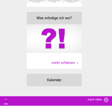
Freundeskreis Asyl
Was erledige ich wo?
Ukraine-Hilfe
Wohnen
Bauen in Süßen
Wohnimmobilien +
Baugrundstücke
mehr erfahren
Wirtschaft
Kalender
Haushalt & Infos
Wirtschaftsförderung
nach oben
Gewerbeimmobilien