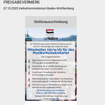
FREIGABEVERMERK
Vereine und Parteien
07.10.2025 Verkehrsministerium Baden-Württemberg
Selbsteintrag Vereine
Stellenausschreibung
Beirat Süßener Vereine
Sportanlagen
Tourismus
Erlebnisregion
Schwäbischer Albtrauf
Route der
Industriekultur
Lebenslagen