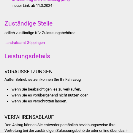
Stadtinfo
neuer Link ab 11.3.2024 -
Jubiläumsjahr 2021
Zuständige Stelle
Partnerstädte
örtlich zuständige Kfz-Zulassungsbehörde
Landratsamt Göppingen
Projekte
Leistungsdetails
Schulentwicklung Bizet
VORAUSSETZUNGEN
Sanierung Hallenbad
Außer Betrieb setzen können Sie Ihr Fahrzeug
Sanierung Bizethalle
wenn Sie beabsichtigen, es zu verkaufen,
wenn Sie es vorübergehend nicht nutzen oder
wenn Sie es verschrotten lassen.
Ortsentwicklung
Presse
VERFAHRENSABLAUF
Den Antrag können Sie entweder persönlich beziehungsweise Ihre
Bürger & Service
Vertretung bei der zuständigen Zulassungsbehörde oder online über das i-