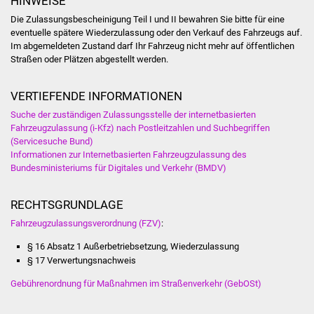
HINWEISE
Veranstaltungen
Die Zulassungsbescheinigung Teil I und II bewahren Sie bitte für eine
eventuelle spätere Wiederzulassung oder den Verkauf des Fahrzeugs auf.
Stadtfest
Im abgemeldeten Zustand darf Ihr Fahrzeug nicht mehr auf öffentlichen
Straßen oder Plätzen abgestellt werden.
Ostermarkt
VERTIEFENDE INFORMATIONEN
Einrichtungen
Suche der zuständigen Zulassungsstelle der internetbasierten
Fahrzeugzulassung (i-Kfz) nach Postleitzahlen und Suchbegriffen
Hallenbad
(Servicesuche Bund)
Informationen zur Internetbasierten Fahrzeugzulassung des
Stadtbücherei
Bundesministeriums für Digitales und Verkehr (BMDV)
Stadtarchiv
RECHTSGRUNDLAGE
Fahrzeugzulassungsverordnung (FZV)
:
Zehntscheuer
§ 16 Absatz 1 Außerbetriebsetzung, Wiederzulassung
§ 17
Verwertungsnachweis
Bürgerhaus
Gebührenordnung für Maßnahmen im Straßenverkehr (GebOSt)
Kulturhalle