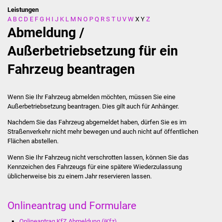
Leistungen
A
B
C
D
E
F
G
H
I
J
K
L
M
N
O
P
Q
R
S
T
U
V
W
X
Y
Z
Stadtverwaltung
Abmeldung /
Ansprechpartner
Außerbetriebsetzung für ein
Fahrzeug beantragen
Behördenwegweiser
Stellenangebote
Wenn Sie Ihr Fahrzeug abmelden möchten, müssen Sie eine
Außerbetriebsetzung beantragen. Dies gilt auch für Anhänger.
Kontakt
Nachdem Sie das Fahrzeug abgemeldet haben, dürfen Sie es im
Straßenverkehr nicht mehr bewegen und auch nicht auf öffentlichen
Veröffentlichungen
Flächen abstellen.
Wenn Sie Ihr Fahrzeug nicht verschrotten lassen, können Sie das
Ortsrecht
Kennzeichen des Fahrzeugs für eine spätere Wiederzulassung
üblicherweise bis zu einem Jahr reservieren lassen.
FNP / Bebauungspläne
Onlineantrag und Formulare
Wahlen
Onlineantrag KfZ Abmeldung (iKfz)