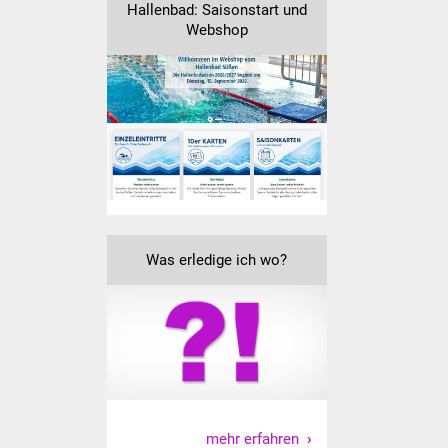
Senioren
Hallenbad: Saisonstart und
Webshop
Stadtseniorenrat
Sommerwochen für
Ältere
Seniorenwohn- und
Pflegeheim
Familien
Was erledige ich wo?
Familientreff
Kinder und Jugendliche
Schülerferienprogramm
Migration und Integration
mehr erfahren