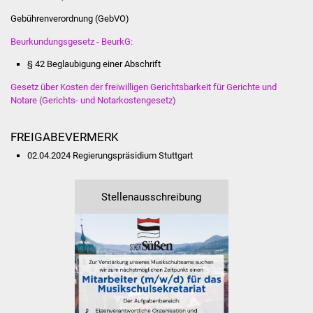
Veranstaltungen
Gebührenverordnung (GebVO)
Stadtfest
Beurkundungsgesetz - BeurkG:
§ 42 Beglaubigung einer Abschrift
Ostermarkt
Gesetz über Kosten der freiwilligen Gerichtsbarkeit für Gerichte und
Notare (Gerichts- und Notarkostengesetz)
Einrichtungen
Hallenbad
FREIGABEVERMERK
02.04.2024 Regierungspräsidium Stuttgart
Stadtbücherei
Stellenausschreibung
Stadtarchiv
Zehntscheuer
Bürgerhaus
Kulturhalle