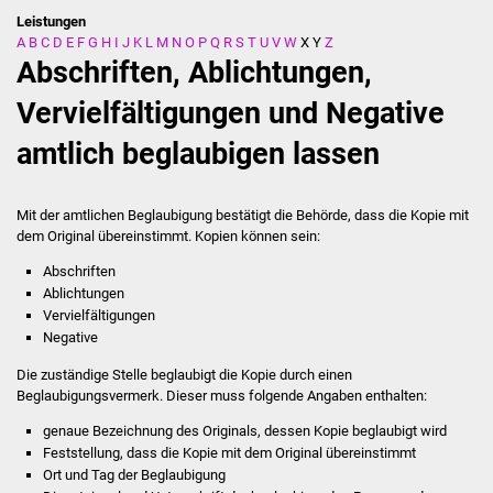
Leistungen
A
B
C
D
E
F
G
H
I
J
K
L
M
N
O
P
Q
R
S
T
U
V
W
X
Y
Z
Stadtverwaltung
Abschriften, Ablichtungen,
Ansprechpartner
Vervielfältigungen und Negative
amtlich beglaubigen lassen
Behördenwegweiser
Stellenangebote
Mit der amtlichen Beglaubigung bestätigt die Behörde, dass die Kopie mit
dem Original übereinstimmt.
Kopien können sein:
Kontakt
Abschriften
Ablichtungen
Veröffentlichungen
Vervielfältigungen
Negative
Ortsrecht
Die zuständige Stelle beglaubigt die Kopie durch einen
Beglaubigungsvermerk.
Dieser muss folgende Angaben enthalten:
FNP / Bebauungspläne
genaue Bezeichnung des Originals, dessen Kopie beglaubigt wird
Feststellung, dass die Kopie mit dem Original übereinstimmt
Wahlen
O
rt und Tag der Beglaubigung