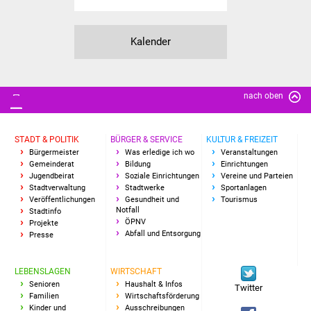
Freundeskreis Asyl
Kalender
Ukraine-Hilfe
Wohnen
nach oben
Bauen in Süßen
STADT & POLITIK
BÜRGER & SERVICE
KULTUR & FREIZEIT
Wohnimmobilien +
Bürgermeister
Was erledige ich wo
Veranstaltungen
Gemeinderat
Bildung
Einrichtungen
Baugrundstücke
Jugendbeirat
Soziale Einrichtungen
Vereine und Parteien
Stadtverwaltung
Stadtwerke
Sportanlagen
Wirtschaft
Veröffentlichungen
Gesundheit und
Tourismus
Notfall
Stadtinfo
ÖPNV
Projekte
Haushalt & Infos
Abfall und Entsorgung
Presse
Wirtschaftsförderung
LEBENSLAGEN
WIRTSCHAFT
Senioren
Haushalt & Infos
Twitter
Gewerbeimmobilien
Familien
Wirtschaftsförderung
Kinder und
Ausschreibungen