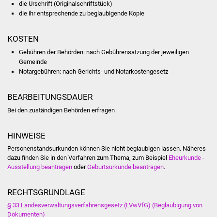
die Urschrift (Originalschriftstück)
NETZMonitor
die ihr entsprechende zu beglaubigende Kopie
Gesundheit und Notfall
KOSTEN
Ärzte und Apotheken
Gebühren der Behörden: nach Gebührensatzung der jeweiligen
Gemeinde
Notargebühren: nach Gerichts- und Notarkostengesetz
Pflege von Angehörigen
Hitzewarnung / UV-
BEARBEITUNGSDAUER
Index
Bei den zuständigen Behörden erfragen
ÖPNV
HINWEISE
Personenstandsurkunden können Sie nicht beglaubigen lassen. Näheres
Bürgerbus (MOBS)
dazu finden Sie in den Verfahren zum Thema, zum Beispiel
Eheurkunde -
Ausstellung beantragen
oder
Geburtsurkunde beantragen
.
Abfall und Entsorgung
RECHTSGRUNDLAGE
Kultur & Freizeit
§ 33 Landesverwaltungsverfahrensgesetz (LVwVfG) (Beglaubigung von
Dokumenten)