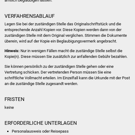
amtlich beglaubigen lassen.
Volkshochschule
VERFAHRENSABLAUF
Soziale Einrichtungen
Legen Sie bei der zuständigen Stelle das Originalschriftstück und die
entsprechende Anzahl Kopien vor. Diese Kopien werden dann von der
Kirchen
zuständigen Stelle mit dem Original verglichen. Stimmen die Dokumente
überein, wird auf der Kopie ein Beglaubigungsvermerk angebracht.
Lokale Agenda
Hinweis:
Nur in wenigen Fällen macht die zuständige Stelle selbst die
Kopie(n). Diese müssen Sie
zusätzlich zur anfallenden Gebühr bezahlen.
Jugendhaus
Sie können persönlich zu der zuständigen Stelle gehen oder eine
Vertretung schicken. Der vertretenden Person müssen Sie eine
Fachteam Jugend
schriftliche Vollmacht erteilen. Im Einzelfall kann die Urkunde mit der Post
an die zuständige Stelle zugesandt werden.
Kinder- und
Familienzentrum
FRISTEN
keine
Stadtwerke
ERFORDERLICHE UNTERLAGEN
Suenergie
Personalausweis oder Reisepass