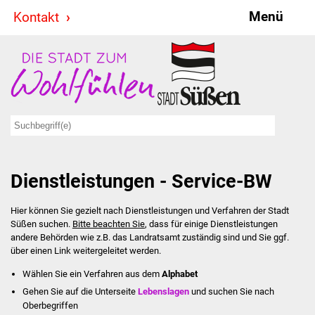
Menü
Kontakt
Stadt & Politik
Bürgermeister
Reden
Gemeinderat
Dienstleistungen - Service-BW
Ausschüsse
Hier können Sie gezielt nach Dienstleistungen und Verfahren der Stadt
Ratsinformationssystem
Süßen suchen.
Bitte beachten Sie
, dass für einige Dienstleistungen
andere Behörden wie z.B. das Landratsamt zuständig sind und Sie ggf.
Jugendbeirat
über einen Link weitergeleitet werden.
Wählen Sie ein Verfahren aus dem
Alphabet
Summerrockfestival
Gehen Sie auf die Unterseite
Lebenslagen
und suchen Sie nach
Oberbegriffen
Hallenbadparty