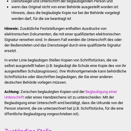
Dienstsiegel und Unterschrift der beglaubigenden Person und
Stadtinfo
wenn das Original nicht von einer Behörde ausgestellt worden ist:
Hinweis, dass die beglaubigte Kopie nur bei der Behörde vorgelegt
Jubiläumsjahr 2021
werden darf, für die sie b
eantragt ist
Hinweis:
Zusätzliche Feststellungen enthalten Ausdrucke von
Partnerstädte
elektronischen Dokumenten, die mit einer qualifizierten elektronischen
Signatur versehen sind. In diesem Fall werden die Unterschrift des oder
der Bediensteten und das Dienstsiegel d
urch eine qualifizierte Signatur
Projekte
ersetzt.
Schulentwicklung Bizet
In erster Linie beglaubigen Stellen Kopien von Schriftstücken, die sie
selbst ausgestellt haben
(z.B. beglaubigt die Schule eine Kopie des von ihr
ausgestellten Schulzeugnisses)
. Ihre Wohnortgemeinde kann behördliche
Sanierung Hallenbad
Schriftstücke oder Abschriften beglaubigen, die Sie einer anderen
deutschen Behörde vorlegen müssen.
Sanierung Bizethalle
Achtung:
Zwischen beglaubigten Kopien und der
Beglaubigung einer
Unterschrift
oder eines Handzeichens ist zu unterscheiden.
Mit der
Ortsentwicklung
Beglaubigung einer Unterschrift wird bestätigt, dass die Urkunde von der
Person stammt, die sie unterzeichnet hat (z.B. Schriftstücke, für die eine
öffentliche Beglaubigung vorgeschrieben ist).
Presse
Bürger & Service