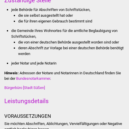
Zuständige Stelle
jede Behörde für Abschriften von Schriftstücken,
Was erledige ich wo
die sie selbst ausgestellt hat oder
die für ihren eigenen Gebrauch bestimmt sind
Dienstleistungen
die Gemeinde Ihres Wohnortes für die amtliche Beglaubigung von
Schriftstücken,
Lebenslagen
die von einer deutschen Behörde ausgestellt worden sind oder
deren Abschrift zur Vorlage bei einer deutschen Behörde benötigt
Formulare
werden
jeder Notar und jede Notarin
Bürgerinfos
Hinweis:
Adressen der Notare und Notarinnen in Deutschland finden Sie
Bildung
bei der
Bundesnotarkammer
.
Bürgerbüro [Stadt Süßen]
Schulen
Leistungsdetails
Kindergärten
VORAUSSETZUNGEN
Kolping-Musikschule
Sie möchten Abschriften, Ablichtungen, Vervielfältigungen oder Negative