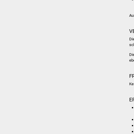
Au
V
Di
sc
Di
eb
F
Ke
E