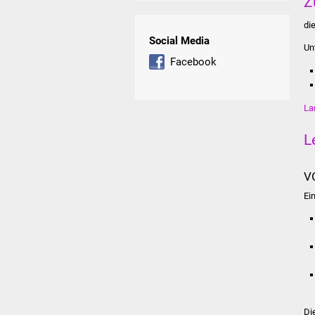
Z
di
Social Media
Un
Facebook
La
L
V
Ei
Di