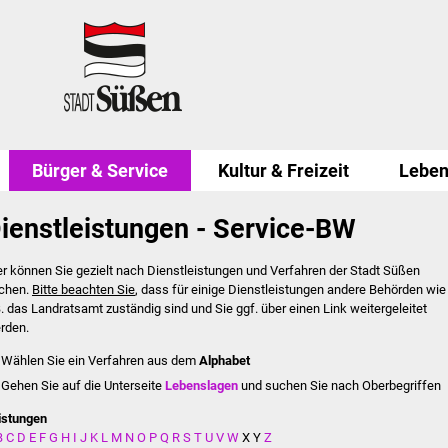
Bürger & Service
Kultur & Freizeit
Leben
ienstleistungen - Service-BW
er können Sie gezielt nach Dienstleistungen und Verfahren der Stadt Süßen
chen.
Bitte beachten Sie
, dass für einige Dienstleistungen andere Behörden wie
B. das Landratsamt zuständig sind und Sie ggf. über einen Link weitergeleitet
rden.
Wählen Sie ein Verfahren aus dem
Alphabet
Gehen Sie auf die Unterseite
Lebenslagen
und suchen Sie nach Oberbegriffen
istungen
B
C
D
E
F
G
H
I
J
K
L
M
N
O
P
Q
R
S
T
U
V
W
X
Y
Z