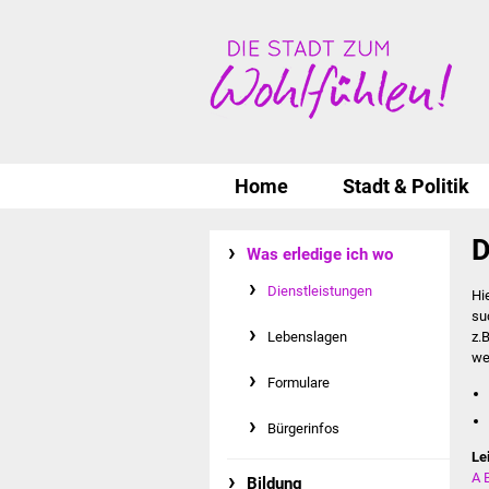
Home
Stadt & Politik
D
Was erledige ich wo
Dienstleistungen
Hi
su
Lebenslagen
z.
we
Formulare
Bürgerinfos
Le
A
Bildung