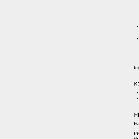
Im
K
H
Fü
Pe