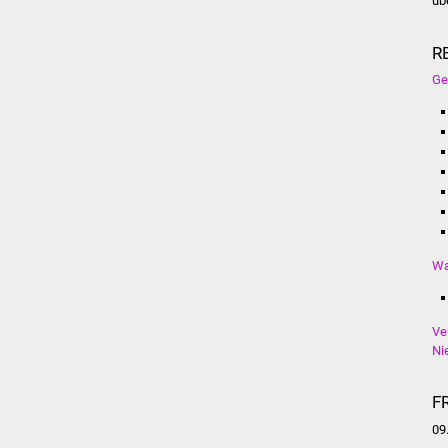
üb
R
Ge
Wa
Ve
Ni
F
09