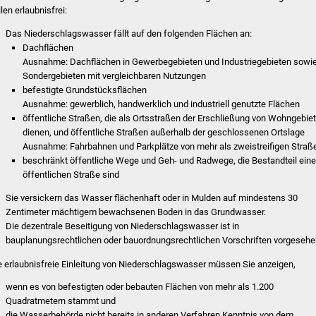
len erlaubnisfrei:
Das Niederschlagswasser fällt auf den folgenden Flächen an:
Dachflächen
Ausnahme: Dachflächen in
Gewerbegebieten und
Industriegebieten sowi
Sondergebieten mit ve
r
gleichbaren Nutzungen
befestigte Grundstücksflächen
Ausnahme: gewerblich, handwerklich und indus
t
riell genutzte Flächen
öffentliche Straßen, die als Ortsstraßen der Erschließung von Wohngebie
dienen, und öffentliche Straßen außerhalb der geschlossenen Ortslage
Ausnahme: Fahrbahnen und Parkplätze von mehr als zweistreifigen Straß
beschränkt öffentliche Wege und Geh- und Radwege, die Bestandteil eine
öffentlichen Straße sind
Sie versickern das Wasser flächenhaft oder in Mulden auf mindestens 30
Zentimeter mächtigem bewachsenen Boden in das Grundwasser.
Die dezentrale Beseitigung von Niederschlagswasser ist in
bauplanungsrechtlichen oder bauordnungsrechtlichen Vorschriften vorgesehe
e erlaubnisfreie Einleitung von Niederschlagswasser müssen Sie anzeigen,
wenn es von befestigten oder bebauten Flächen von mehr als 1.200
Quadratmetern stammt und
die Wasserbehörde nicht bereits in anderen Verfahren Kenntnis von dem