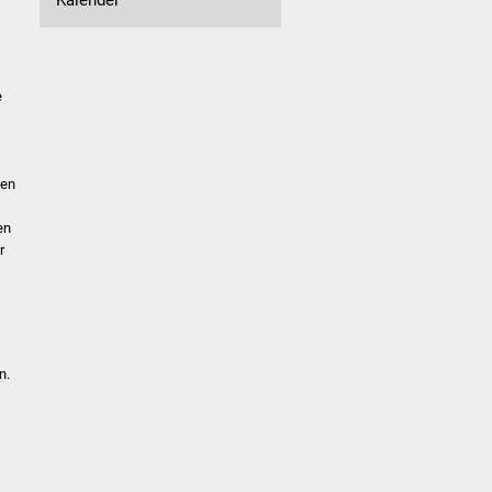
e
ten
en
r
n.