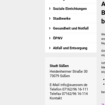
A
Soziale Einrichtungen
B
Stadtwerke
b
Gesundheit und Notfall
We
ÖPNV
wo
Nu
Abfall und Entsorgung
Gr
mü
Is
Stadt Süßen
Ni
Heidenheimer Straße 30
ist
73079 Süßen
E-Mail
info@suessen.de
Telefon 07162/96 16-111
be
Telefax 07162/96 16-114
Kontakt