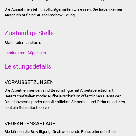
Stadtinfo
Die Ausnahme steht im pflichtgemäßen Ermessen. Sie haben keinen
Anspruch auf eine Ausnahmebewilligung.
Jubiläumsjahr 2021
Zuständige Stelle
Partnerstädte
Stadt- oder Landkreis
Projekte
Landratsamt Göppingen
Schulentwicklung Bizet
Leistungsdetails
Sanierung Hallenbad
VORAUSSETZUNGEN
Sanierung Bizethalle
Die Arbeitnehmenden sind Beschäftigte mit Arbeitsbereitschaft,
Bereitschaftsdienst oder Rufbereitschaft im öffentlichen Dienst der
Daseinsvorsorge oder der öffentlichen Sicherheit und Ordnung oder es
Ortsentwicklung
liegt ein Schichtbetrieb vor.
Presse
VERFAHRENSABLAUF
Sie können die Bewilligung für abweichende Ruhezeitenschriftlich
Bürger & Service