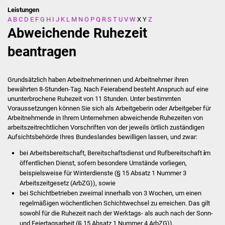
Leistungen
A
B
C
D
E
F
G
H
I
J
K
L
M
N
O
P
Q
R
S
T
U
V
W
X
Y
Z
Stadtverwaltung
Abweichende Ruhezeit
Ansprechpartner
beantragen
Behördenwegweiser
Grundsätzlich haben Arbeitnehmerinnen und Arbeitnehmer ihren
bewährten 8-Stunden-Tag. Nach Feierabend besteht Anspruch auf eine
Stellenangebote
ununterbrochene Ruhezeit von 11 Stunden. Unter bestimmten
Voraussetzungen können Sie sich als Arbeitgeberin oder Arbeitgeber für
Kontakt
Arbeitnehmende in Ihrem Unternehmen abweichende Ruhezeiten von
arbeitszeitrechtlichen Vorschriften von der jeweils örtlich zuständigen
Aufsichtsbehörde Ihres Bundeslandes bewilligen lassen, und zwar:
Veröffentlichungen
bei Arbeitsbereitschaft, Bereitschaftsdienst und Rufbereitschaft
i
m
Ortsrecht
öffentlichen Dienst, sofern besondere Umstände vorliegen,
beispielsweise für Winterdienste (§ 15 Absatz 1 Nummer 3
Arbeitszeitgesetz (ArbZG)), sowie
FNP / Bebauungspläne
bei Schichtbetrieben zweimal innerhalb von 3 Wochen, um einen
regelmäßigen wöchentlichen Schichtwechsel zu erreichen. Das gilt
Wahlen
sowohl für die Ruhezeit nach der Werktags- als auch nach der Sonn-
und Feiertagsarbeit (§ 15 Absatz 1 Nummer 4 ArbZG)).