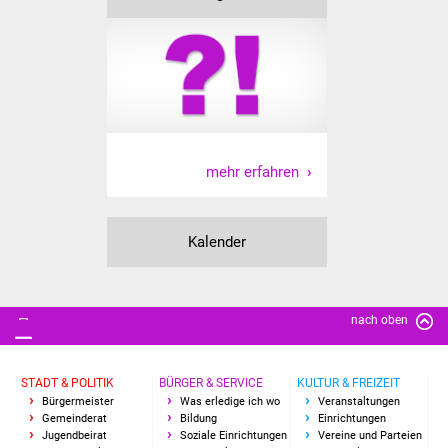
Senioren
Stadtseniorenrat
Sommerwochen für
Ältere
Seniorenwohn- und
mehr erfahren
Pflegeheim
Familien
Kalender
Familientreff
nach oben
Kinder und Jugendliche
Schülerferienprogramm
STADT & POLITIK
BÜRGER & SERVICE
KULTUR & FREIZEIT
Bürgermeister
Was erledige ich wo
Veranstaltungen
Gemeinderat
Bildung
Einrichtungen
Migration und Integration
Jugendbeirat
Soziale Einrichtungen
Vereine und Parteien