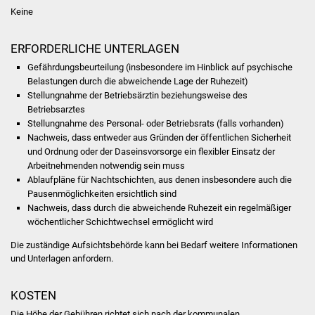
Volkshochschule
Keine
Soziale Einrichtungen
ERFORDERLICHE UNTERLAGEN
Gefährdungsbeurteilung (insbesondere im Hinblick auf psychische
Kirchen
Belastungen durch die abweichende Lage der Ruhezeit)
Stellungnahme der Betriebsärztin beziehungsweise des
Lokale Agenda
Betriebsarztes
Stellungnahme des Personal- oder Betriebsrats (falls vorhanden)
Nachweis, dass entweder aus Gründen der öffentlichen Sicherheit
Jugendhaus
und Ordnung oder der Daseinsvorsorge ein flexibler Einsatz der
Arbeitnehmenden notwendig sein muss
Fachteam Jugend
Ablaufpläne für Nachtschichten, aus denen insbesondere auch die
Pausenmöglichkeiten ersichtlich sind
Kinder- und
Nachweis, dass durch die abweichende Ruhezeit ein regelmäßiger
Familienzentrum
wöchentlicher Schichtwechsel ermöglicht wird
Die zuständige Aufsichtsbehörde kann bei Bedarf weitere Informationen
Stadtwerke
und Unterlagen anfordern.
Suenergie
KOSTEN
Die Höhe der Gebühren richtet sich nach der kommunalen