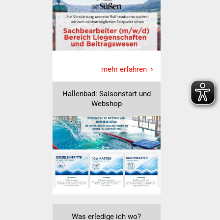
Vereine und Parteien
Selbsteintrag Vereine
Beirat Süßener Vereine
mehr erfahren
Sportanlagen
Hallenbad: Saisonstart und
Webshop
Tourismus
Erlebnisregion
Schwäbischer Albtrauf
Route der
Industriekultur
Lebenslagen
Was erledige ich wo?