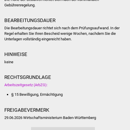
NETZMonitor
Gebührenregelung.
Gesundheit und Notfall
BEARBEITUNGSDAUER
Die Bearbeitungsdauer richtet sich nach dem Prüfungsaufwand. In der
Ärzte und Apotheken
Regel erhalten Sie Ihren Bescheid wenige Wochen, nachdem Sie die
Unterlagen vollständig eingereicht haben.
Pflege von Angehörigen
HINWEISE
Hitzewarnung / UV-
keine
Index
RECHTSGRUNDLAGE
ÖPNV
Arbeitszeitgesetz (ArbZG):
Bürgerbus (MOBS)
§ 15 Bewilligung, Ermächtigung
Abfall und Entsorgung
FREIGABEVERMERK
29.06.2026 Wirtschaftsministerium Baden-Württemberg
Kultur & Freizeit