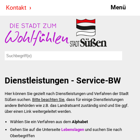
Menü
Kontakt
Stadt & Politik
Bürgermeister
Reden
Gemeinderat
Dienstleistungen - Service-BW
Ausschüsse
Hier können Sie gezielt nach Dienstleistungen und Verfahren der Stadt
Ratsinformationssystem
Süßen suchen.
Bitte beachten Sie
, dass für einige Dienstleistungen
andere Behörden wie z.B. das Landratsamt zuständig sind und Sie ggf.
Jugendbeirat
über einen Link weitergeleitet werden.
Wählen Sie ein Verfahren aus dem
Alphabet
Summerrockfestival
Gehen Sie auf die Unterseite
Lebenslagen
und suchen Sie nach
Oberbegriffen
Hallenbadparty