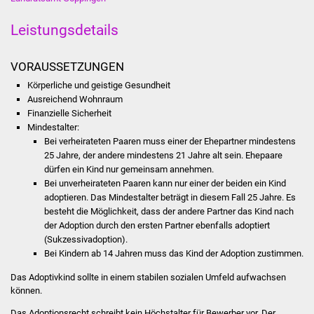
Stadtinfo
Leistungsdetails
Jubiläumsjahr 2021
VORAUSSETZUNGEN
Partnerstädte
Körperliche und geistige Gesundheit
Ausreichend Wohnraum
Projekte
Finanzielle Sicherheit
Mindestalter:
Bei verheirateten Paaren muss einer der Ehepartner mindestens
Schulentwicklung Bizet
25 Jahre, der andere mindestens 21 Jahre alt sein. Ehepaare
dürfen ein Kind nur gemeinsam annehmen.
Sanierung Hallenbad
Bei unverheirateten Paaren kann nur einer der beiden ein Kind
adoptieren. Das Mindestalter beträgt in diesem Fall 25 Jahre. Es
Sanierung Bizethalle
besteht die Möglichkeit, dass der andere Partner das Kind nach
der Adoption durch den ersten Partner ebenfalls adoptiert
(Sukzessivadoption).
Ortsentwicklung
Bei Kindern ab 14 Jahren muss das Kind der Adoption zustimmen.
Presse
Das Adoptivkind sollte in einem stabilen sozialen Umfeld aufwachsen
können.
Bürger & Service
Das Adoptionsrecht schreibt kein Höchstalter für Bewerber vor. Der