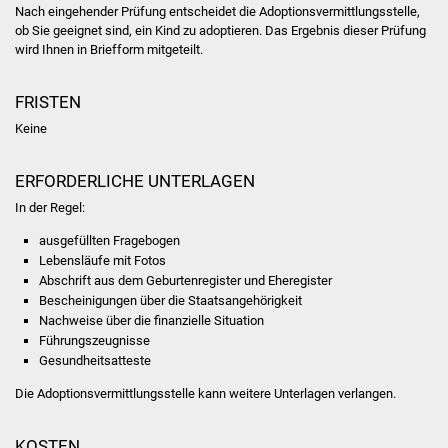
Volkshochschule
Nach eingehender Prüfung entscheidet die Adoptionsvermittlungsstelle,
ob Sie geeignet sind, ein Kind zu adoptieren. Das Ergebnis dieser Prüfung
wird Ihnen in Briefform mitgeteilt.
Soziale Einrichtungen
FRISTEN
Kirchen
Keine
Lokale Agenda
ERFORDERLICHE UNTERLAGEN
Jugendhaus
In der Regel:
ausgefüllten Fragebogen
Fachteam Jugend
Lebensläufe mit Fotos
Abschrift aus dem Geburtenregister und Eheregister
Kinder- und
Bescheinigungen über die Staatsangehörigkeit
Familienzentrum
Nachweise über die finanzielle Situation
Führungszeugnisse
Gesundheitsatteste
Stadtwerke
Die Adoptionsvermittlungsstelle kann weitere Unterlagen verlangen.
Suenergie
KOSTEN