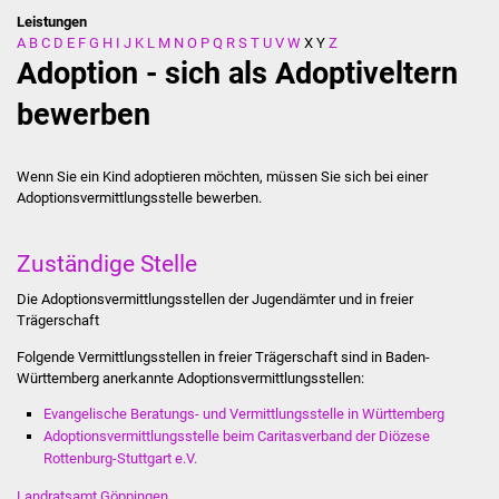
Leistungen
A
B
C
D
E
F
G
H
I
J
K
L
M
N
O
P
Q
R
S
T
U
V
W
X
Y
Z
Stadtverwaltung
Adoption - sich als Adoptiveltern
Ansprechpartner
bewerben
Behördenwegweiser
Wenn Sie ein Kind adoptieren möchten, müssen Sie sich bei einer
Adoptionsvermittlungsstelle bewerben.
Stellenangebote
Kontakt
Zuständige Stelle
Die Adoptionsvermittlungsstellen der Jugendämter und in freier
Veröffentlichungen
Trägerschaft
Folgende Vermittlungsstellen in freier Trägerschaft sind in Baden-
Ortsrecht
Württemberg anerkannte Adoptionsvermittlungsstellen:
FNP / Bebauungspläne
Evangelische Beratungs- und Vermittlungsstelle in Württemberg
Adoptionsvermittlungsstelle beim Caritasverband der Diözese
Rottenburg-Stuttgart e.V.
Wahlen
Landratsamt Göppingen