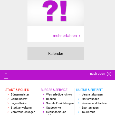
Freundeskreis Asyl
Ukraine-Hilfe
Wohnen
mehr erfahren
Bauen in Süßen
Kalender
Wohnimmobilien +
Baugrundstücke
Wirtschaft
nach oben
Haushalt & Infos
STADT & POLITIK
BÜRGER & SERVICE
KULTUR & FREIZEIT
Bürgermeister
Was erledige ich wo
Veranstaltungen
Wirtschaftsförderung
Gemeinderat
Bildung
Einrichtungen
Jugendbeirat
Soziale Einrichtungen
Vereine und Parteien
Stadtverwaltung
Stadtwerke
Sportanlagen
Gewerbeimmobilien
Veröffentlichungen
Gesundheit und
Tourismus