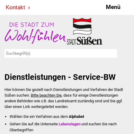
Menü
Kontakt
Stadt & Politik
Bürgermeister
Reden
Gemeinderat
Dienstleistungen - Service-BW
Ausschüsse
Hier können Sie gezielt nach Dienstleistungen und Verfahren der Stadt
Ratsinformationssystem
Süßen suchen.
Bitte beachten Sie
, dass für einige Dienstleistungen
andere Behörden wie z.B. das Landratsamt zuständig sind und Sie ggf.
Jugendbeirat
über einen Link weitergeleitet werden.
Wählen Sie ein Verfahren aus dem
Alphabet
Summerrockfestival
Gehen Sie auf die Unterseite
Lebenslagen
und suchen Sie nach
Oberbegriffen
Hallenbadparty