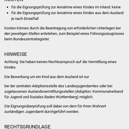
NETZMonitor
für die Eignungsprüfung zur Annahme eines Kindes im Inland: keine
für die Eignungsprüfung zur Annahme eines Kindes aus dem Ausland:
Gesundheit und Notfall
je nach Einzelfall
Kosten können durch die Beantragung von erforderlichen Unterlagen bei
Ärzte und Apotheken
den jeweiligen Stellen entstehen, zum Beispiel eines Führungszeugnisses
beim Bundeszentralregister.
Pflege von Angehörigen
HINWEISE
Hitzewarnung / UV-
Achtung: Sie haben keinen Rechtsanspruch auf die Vermittlung eines
Index
Kindes.
Die Bewerbung um ein Kind aus dem Ausland ist nur
ÖPNV
bei der zentralen Adoptionsstelle des Landesjugendamtes oder bei
Bürgerbus (MOBS)
zugelassenen Auslandsvermittlungsstellen (Adoption:
Kommunalverband
für Jugend und Soziales Baden-Württemberg) möglich.
Abfall und Entsorgung
Die Eignungsüberprüfung soll dabei von dem für Ihren Wohnort
zuständigen Jugendamt durchgeführt werden.
Kultur & Freizeit
RECHTSGRUNDLAGE