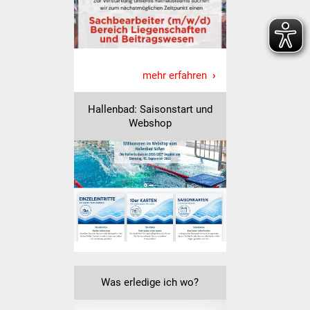
Senioren
Stadtseniorenrat
Sommerwochen für
mehr erfahren
Ältere
Hallenbad: Saisonstart und
Seniorenwohn- und
Webshop
Pflegeheim
Familien
Familientreff
Kinder und Jugendliche
Schülerferienprogramm
Was erledige ich wo?
Migration und Integration