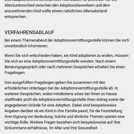
Altersunterschied zwischen den Adoptionsbewerbern und dem
Was erledige ich wo
anzunehmenden Kind sollte einem natürlichen Altersabstand
entsprechen.
Dienstleistungen
VERFAHRENSABLAUF
Lebenslagen
Bei einem Themenabend der Adoptionsvermittlungsstelle können Sie sich
unverbindlich informieren.
Formulare
Wenn Sie sich entschieden haben, ein Kind adoptieren zu wollen, müssen
Sie sich an eine Adoptionsvermittlungsstelle wenden. Nach einem
Bürgerinfos
Beratungsgespräch oder nach mehreren Gesprächen erhalten Sie einen
Fragebogen.
Bildung
Den ausgefüllten Fragebogen geben Sie zusammen mit den
erforderlichen Unterlagen bei der Adoptionsvermittlungsstelle ab. In
weiteren Gesprächen, wobei mindestens eines bei Ihnen zu Hause
Schulen
stattfindet, prüft die Adoptionsvermittlungsstelle Ihren Antrag sowie die
angegebenen Gründe für eine Adoption.
Dabei sind beispielsweise
Kindergärten
Angaben darüber ob ein Kind in Ihre Familie passt, für die Feststellung
Ihrer Eignung von Bedeutung. Solche und ähnliche Themen spielen eine
wichtige Rolle. Weitere Fragen beziehen sich beispielsweise auf Ihre
Kolping-Musikschule
Einkommensverhältnisse, Ihr Alter und Ihre Gesundheit.