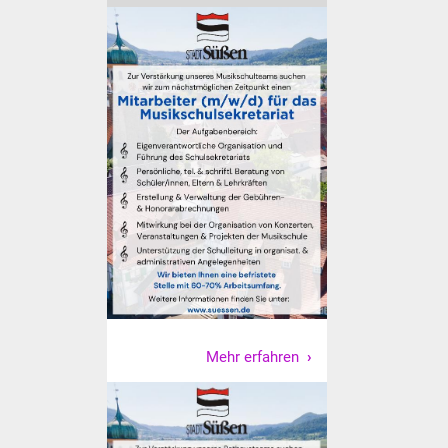
Vereine und Parteien
Selbsteintrag Vereine
Beirat Süßener Vereine
Sportanlagen
Tourismus
Erlebnisregion
Schwäbischer Albtrauf
Route der
Mehr erfahren
Industriekultur
Lebenslagen