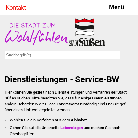
Menü
Kontakt
Stadt & Politik
Bürgermeister
Reden
Gemeinderat
Dienstleistungen - Service-BW
Ausschüsse
Hier können Sie gezielt nach Dienstleistungen und Verfahren der Stadt
Ratsinformationssystem
Süßen suchen.
Bitte beachten Sie
, dass für einige Dienstleistungen
andere Behörden wie z.B. das Landratsamt zuständig sind und Sie ggf.
Jugendbeirat
über einen Link weitergeleitet werden.
Wählen Sie ein Verfahren aus dem
Alphabet
Summerrockfestival
Gehen Sie auf die Unterseite
Lebenslagen
und suchen Sie nach
Oberbegriffen
Hallenbadparty