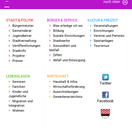
nach oben
Vereine und Parteien
STADT & POLITIK
BÜRGER & SERVICE
KULTUR & FREIZEIT
Selbsteintrag Vereine
Bürgermeister
Was erledige ich wo
Veranstaltungen
Gemeinderat
Bildung
Einrichtungen
Beirat Süßener Vereine
Jugendbeirat
Soziale Einrichtungen
Vereine und Parteien
Stadtverwaltung
Stadtwerke
Sportanlagen
Veröffentlichungen
Gesundheit und
Tourismus
Sportanlagen
Notfall
Stadtinfo
ÖPNV
Projekte
Abfall und Entsorgung
Presse
Tourismus
LEBENSLAGEN
WIRTSCHAFT
Erlebnisregion
Senioren
Haushalt & Infos
Twitter
Schwäbischer Albtrauf
Familien
Wirtschaftsförderung
Kinder und
Ausschreibungen
Jugendliche
Gewerbeverzeichnis
Route der
Facebook
Migration und
Industriekultur
Integration
Wohnen
Lebenslagen