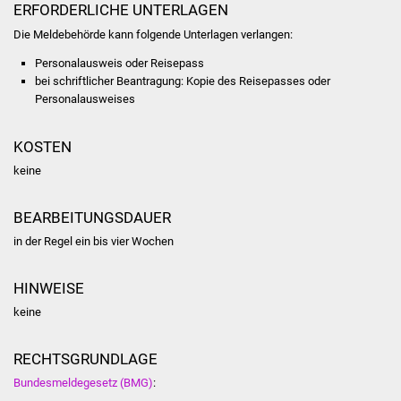
ERFORDERLICHE UNTERLAGEN
Was erledige ich wo
Die Meldebehörde kann folgende Unterlagen verlangen:
Personalausweis oder Reisepass
Dienstleistungen
bei schriftlicher Beantragung: Kopie des Reisepasses oder
Personalausweises
Lebenslagen
KOSTEN
Formulare
keine
Bürgerinfos
BEARBEITUNGSDAUER
in der Regel ein bis vier Wochen
Bildung
Schulen
HINWEISE
keine
Kindergärten
RECHTSGRUNDLAGE
Kolping-Musikschule
Bundesmeldegesetz (BMG)
: