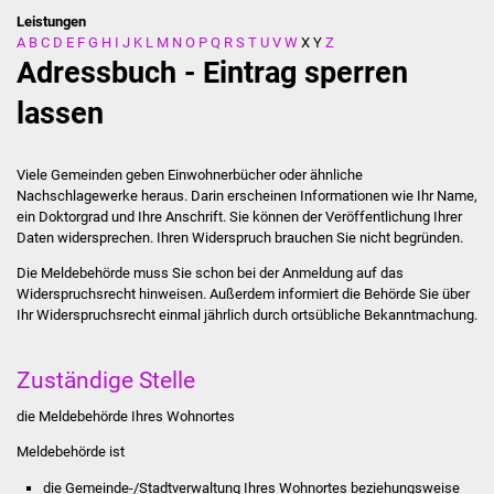
Leistungen
A
B
C
D
E
F
G
H
I
J
K
L
M
N
O
P
Q
R
S
T
U
V
W
X
Y
Z
Stadtverwaltung
Adressbuch - Eintrag sperren
Ansprechpartner
lassen
Behördenwegweiser
Viele Gemeinden geben Einwohnerbücher oder ähnliche
Nachschlagewerke heraus. Darin erscheinen Informationen wie Ihr Name,
Stellenangebote
ein Doktorgrad und Ihre Anschrift. Sie können der Veröffentlichung Ihrer
Daten widersprechen. Ihren Widerspruch brauchen Sie nicht begründen.
Kontakt
Die Meldebehörde muss Sie schon bei der Anmeldung auf das
Widerspruchsrecht hinweisen.
Außerdem informiert die Behörde Sie über
Veröffentlichungen
Ihr Widerspruchsrecht einmal jährlich durch ortsübliche Bekanntmachung.
Ortsrecht
Zuständige Stelle
FNP / Bebauungspläne
die Meldebehörde Ihres Wohnortes
Meldebehörde ist
Wahlen
die Gemeinde-/Stadtverwaltung Ihres Wohnortes beziehungsweise