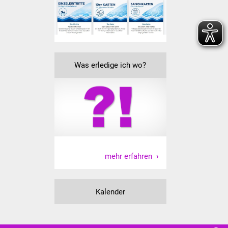
Veranstaltungen
Stadtfest
Ostermarkt
Was erledige ich wo?
Einrichtungen
Hallenbad
Stadtbücherei
Stadtarchiv
mehr erfahren
Zehntscheuer
Kalender
Bürgerhaus
Kulturhalle