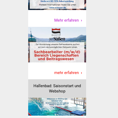
NETZMonitor
Gesundheit und Notfall
Mehr erfahren
Ärzte und Apotheken
Pflege von Angehörigen
Hitzewarnung / UV-
Index
ÖPNV
mehr erfahren
Bürgerbus (MOBS)
Hallenbad: Saisonstart und
Webshop
Abfall und Entsorgung
Kultur & Freizeit