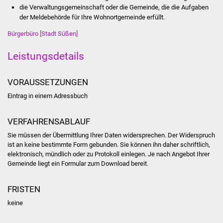
die Verwaltungsgemeinschaft oder die Gemeinde, die die Aufgaben
Stadtinfo
der Meldebehörde für Ihre Wohnortgemeinde erfüllt.
Jubiläumsjahr 2021
Bürgerbüro [Stadt Süßen]
Leistungsdetails
Partnerstädte
Projekte
VORAUSSETZUNGEN
Eintrag in einem Adressbuch
Schulentwicklung Bizet
VERFAHRENSABLAUF
Sanierung Hallenbad
Sie müssen der Übermittlung Ihrer Daten widersprechen. Der Widerspruch
ist an keine bestimmte Form gebunden. Sie können ihn daher schriftlich,
Sanierung Bizethalle
elektronisch, mündlich oder zu Protokoll einlegen. Je nach Angebot Ihrer
Gemeinde liegt ein Formular zum Download bereit.
Ortsentwicklung
FRISTEN
Presse
keine
Bürger & Service