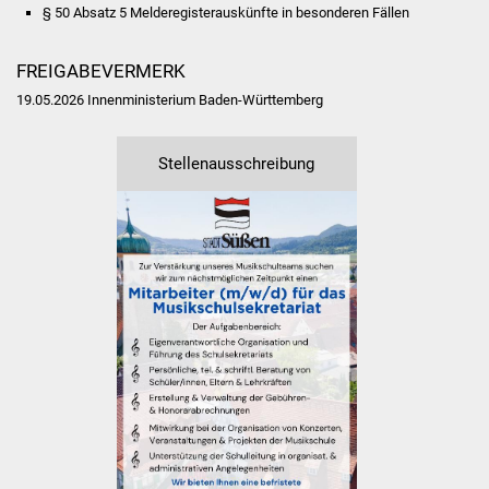
Volkshochschule
§ 50 Absatz 5 Melderegisterauskünfte in besonderen Fällen
Soziale Einrichtungen
FREIGABEVERMERK
19.05.2026 Innenministerium Baden-Württemberg
Kirchen
Stellenausschreibung
Lokale Agenda
Jugendhaus
Fachteam Jugend
Kinder- und
Familienzentrum
Stadtwerke
Suenergie