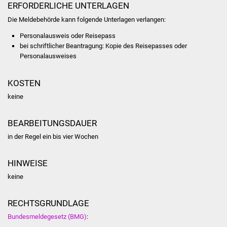
ERFORDERLICHE UNTERLAGEN
Was erledige ich wo
Die Meldebehörde kann folgende Unterlagen verlangen:
Personalausweis oder Reisepass
Dienstleistungen
bei schriftlicher Beantragung: Kopie des Reisepasses oder
Personalausweises
Lebenslagen
KOSTEN
Formulare
keine
Bürgerinfos
BEARBEITUNGSDAUER
in der Regel ein bis vier Wochen
Bildung
Schulen
HINWEISE
keine
Kindergärten
RECHTSGRUNDLAGE
Kolping-Musikschule
Bundesmeldegesetz (BMG)
: