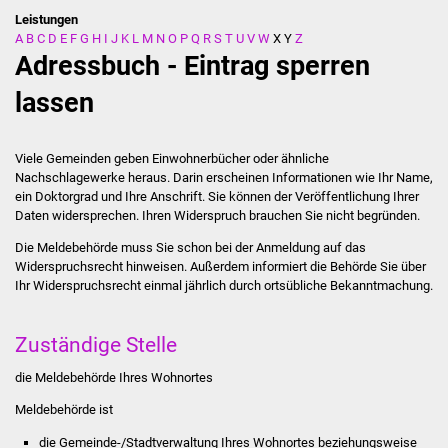
Leistungen
A
B
C
D
E
F
G
H
I
J
K
L
M
N
O
P
Q
R
S
T
U
V
W
X
Y
Z
Stadtverwaltung
Adressbuch - Eintrag sperren
Ansprechpartner
lassen
Behördenwegweiser
Viele Gemeinden geben Einwohnerbücher oder ähnliche
Nachschlagewerke heraus. Darin erscheinen Informationen wie Ihr Name,
Stellenangebote
ein Doktorgrad und Ihre Anschrift. Sie können der Veröffentlichung Ihrer
Daten widersprechen. Ihren Widerspruch brauchen Sie nicht begründen.
Kontakt
Die Meldebehörde muss Sie schon bei der Anmeldung auf das
Widerspruchsrecht hinweisen.
Außerdem informiert die Behörde Sie über
Veröffentlichungen
Ihr Widerspruchsrecht einmal jährlich durch ortsübliche Bekanntmachung.
Ortsrecht
Zuständige Stelle
FNP / Bebauungspläne
die Meldebehörde Ihres Wohnortes
Meldebehörde ist
Wahlen
die Gemeinde-/Stadtverwaltung Ihres Wohnortes beziehungsweise