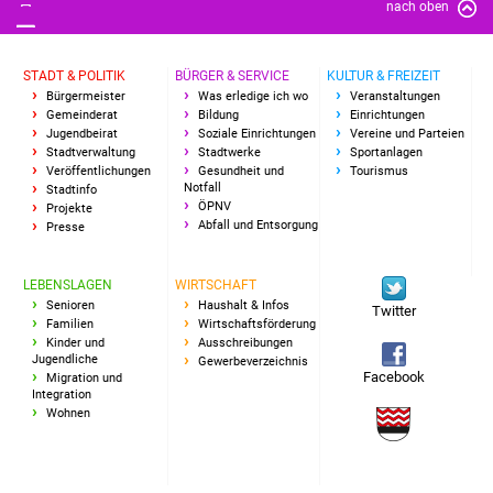
nach oben
Vereine und Parteien
STADT & POLITIK
BÜRGER & SERVICE
KULTUR & FREIZEIT
Selbsteintrag Vereine
Bürgermeister
Was erledige ich wo
Veranstaltungen
Gemeinderat
Bildung
Einrichtungen
Beirat Süßener Vereine
Jugendbeirat
Soziale Einrichtungen
Vereine und Parteien
Stadtverwaltung
Stadtwerke
Sportanlagen
Veröffentlichungen
Gesundheit und
Tourismus
Sportanlagen
Notfall
Stadtinfo
ÖPNV
Projekte
Abfall und Entsorgung
Presse
Tourismus
LEBENSLAGEN
WIRTSCHAFT
Erlebnisregion
Senioren
Haushalt & Infos
Twitter
Schwäbischer Albtrauf
Familien
Wirtschaftsförderung
Kinder und
Ausschreibungen
Jugendliche
Gewerbeverzeichnis
Route der
Facebook
Migration und
Industriekultur
Integration
Wohnen
Lebenslagen