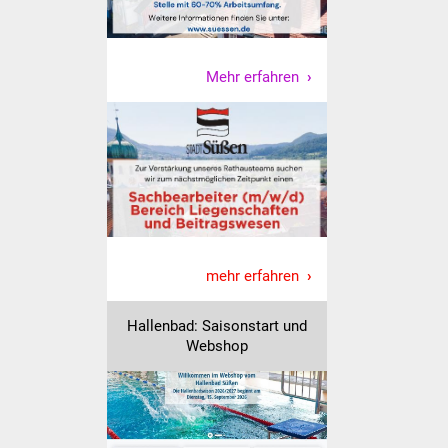
NETZMonitor
Gesundheit und Notfall
Mehr erfahren
Ärzte und Apotheken
Pflege von Angehörigen
Hitzewarnung / UV-
Index
ÖPNV
mehr erfahren
Bürgerbus (MOBS)
Hallenbad: Saisonstart und
Webshop
Abfall und Entsorgung
Kultur & Freizeit