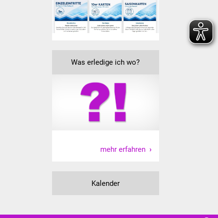
Veranstaltungen
Stadtfest
Ostermarkt
Was erledige ich wo?
Einrichtungen
Hallenbad
Stadtbücherei
Stadtarchiv
mehr erfahren
Zehntscheuer
Kalender
Bürgerhaus
Kulturhalle