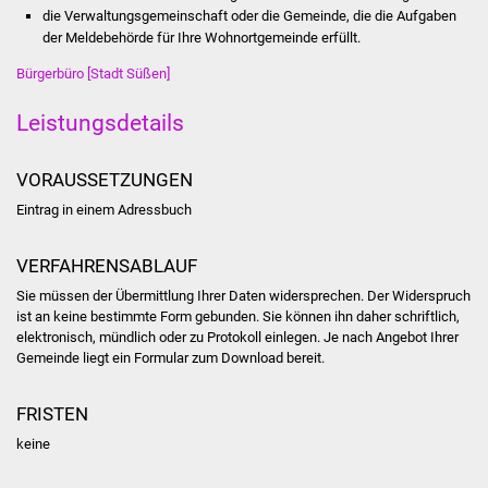
die Verwaltungsgemeinschaft oder die Gemeinde, die die Aufgaben
Stadtinfo
der Meldebehörde für Ihre Wohnortgemeinde erfüllt.
Jubiläumsjahr 2021
Bürgerbüro [Stadt Süßen]
Leistungsdetails
Partnerstädte
Projekte
VORAUSSETZUNGEN
Eintrag in einem Adressbuch
Schulentwicklung Bizet
VERFAHRENSABLAUF
Sanierung Hallenbad
Sie müssen der Übermittlung Ihrer Daten widersprechen. Der Widerspruch
ist an keine bestimmte Form gebunden. Sie können ihn daher schriftlich,
Sanierung Bizethalle
elektronisch, mündlich oder zu Protokoll einlegen. Je nach Angebot Ihrer
Gemeinde liegt ein Formular zum Download bereit.
Ortsentwicklung
FRISTEN
Presse
keine
Bürger & Service