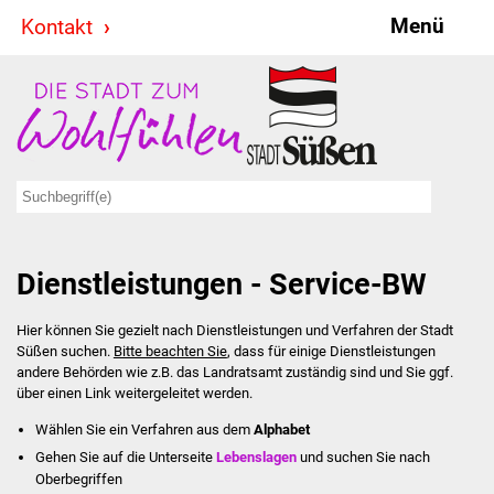
Menü
Kontakt
Stadt & Politik
Bürgermeister
Reden
Gemeinderat
Dienstleistungen - Service-BW
Ausschüsse
Hier können Sie gezielt nach Dienstleistungen und Verfahren der Stadt
Ratsinformationssystem
Süßen suchen.
Bitte beachten Sie
, dass für einige Dienstleistungen
andere Behörden wie z.B. das Landratsamt zuständig sind und Sie ggf.
Jugendbeirat
über einen Link weitergeleitet werden.
Wählen Sie ein Verfahren aus dem
Alphabet
Summerrockfestival
Gehen Sie auf die Unterseite
Lebenslagen
und suchen Sie nach
Oberbegriffen
Hallenbadparty