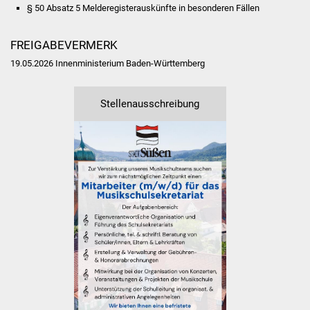
Volkshochschule
§ 50 Absatz 5 Melderegisterauskünfte in besonderen Fällen
Soziale Einrichtungen
FREIGABEVERMERK
19.05.2026 Innenministerium Baden-Württemberg
Kirchen
Stellenausschreibung
Lokale Agenda
Jugendhaus
Fachteam Jugend
Kinder- und
Familienzentrum
Stadtwerke
Suenergie