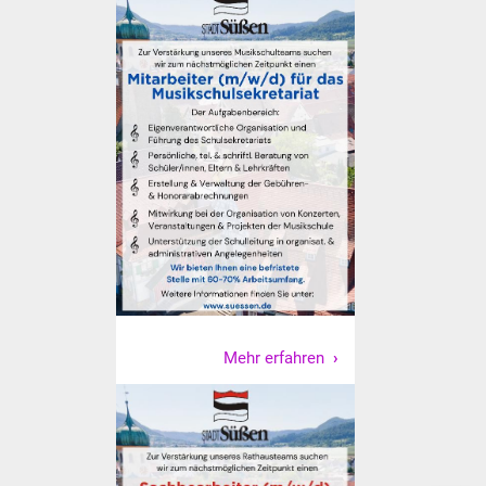
Vereine und Parteien
Selbsteintrag Vereine
Beirat Süßener Vereine
Sportanlagen
Tourismus
Erlebnisregion
Schwäbischer Albtrauf
Mehr erfahren
Route der
Industriekultur
Lebenslagen