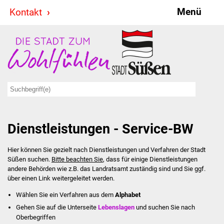
Menü
Kontakt
Stadt & Politik
Bürgermeister
Reden
Gemeinderat
Dienstleistungen - Service-BW
Ausschüsse
Hier können Sie gezielt nach Dienstleistungen und Verfahren der Stadt
Ratsinformationssystem
Süßen suchen.
Bitte beachten Sie
, dass für einige Dienstleistungen
andere Behörden wie z.B. das Landratsamt zuständig sind und Sie ggf.
Jugendbeirat
über einen Link weitergeleitet werden.
Wählen Sie ein Verfahren aus dem
Alphabet
Summerrockfestival
Gehen Sie auf die Unterseite
Lebenslagen
und suchen Sie nach
Oberbegriffen
Hallenbadparty