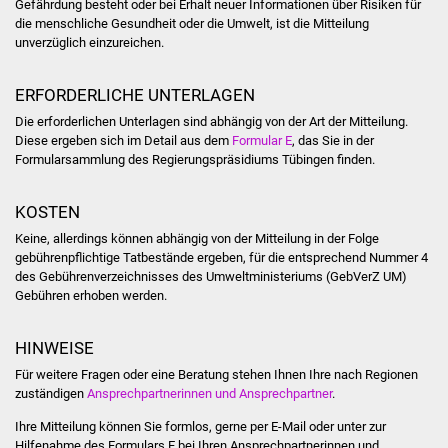
Gefährdung besteht oder bei Erhalt neuer Informationen über Risiken für
NETZMonitor
die menschliche Gesundheit oder die Umwelt, ist die Mitteilung
unverzüglich einzureichen.
Gesundheit und Notfall
ERFORDERLICHE UNTERLAGEN
Ärzte und Apotheken
Die erforderlichen Unterlagen sind abhängig von der Art der Mitteilung.
Diese ergeben sich im Detail aus dem
Formular E
, das Sie in der
Pflege von Angehörigen
Formularsammlung des Regierungspräsidiums Tübingen finden.
Hitzewarnung / UV-
KOSTEN
Index
Keine, allerdings können abhängig von der Mitteilung in der Folge
gebührenpflichtige Tatbestände ergeben, für die entsprechend
Nummer 4
ÖPNV
des Gebührenverzeichnisses des Umweltministeriums (GebVerZ UM)
Gebühren erhoben werden
.
Bürgerbus (MOBS)
HINWEISE
Abfall und Entsorgung
Für weitere Fragen oder eine Beratung stehen Ihnen Ihre nach Regionen
zuständigen
Ansprechpartnerinnen und Ansprechpartner
.
Kultur & Freizeit
Ihre Mitteilung können Sie formlos, gerne per E-Mail oder unter zur
Hilfenahme des Formulars E bei Ihren Ansprechpartnerinnen und