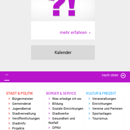
Freundeskreis Asyl
Ukraine-Hilfe
mehr erfahren
Wohnen
Bauen in Süßen
Kalender
Wohnimmobilien +
Baugrundstücke
nach oben
Wirtschaft
STADT & POLITIK
BÜRGER & SERVICE
KULTUR & FREIZEIT
Haushalt & Infos
Bürgermeister
Was erledige ich wo
Veranstaltungen
Gemeinderat
Bildung
Einrichtungen
Jugendbeirat
Soziale Einrichtungen
Vereine und Parteien
Wirtschaftsförderung
Stadtverwaltung
Stadtwerke
Sportanlagen
Veröffentlichungen
Gesundheit und
Tourismus
Notfall
Gewerbeimmobilien
Stadtinfo
ÖPNV
Projekte