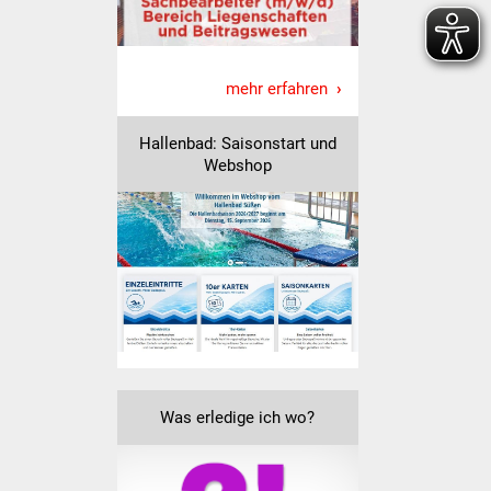
Senioren
Stadtseniorenrat
mehr erfahren
Sommerwochen für
Ältere
Hallenbad: Saisonstart und
Webshop
Seniorenwohn- und
Pflegeheim
Familien
Familientreff
Kinder und Jugendliche
Was erledige ich wo?
Schülerferienprogramm
Migration und Integration