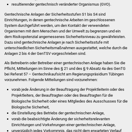
resultierender gentechnisch veränderter Organismus (GVO).
Stadtinfo
Gentechnische Anlagen der Sicherheitsstufen S1 bis S4 sind
Jubiläumsjahr 2021
Einrichtungen, in denen gentechnische Arbeiten im geschlossenen
System durchgeführt werden, um den Kontakt der verwendeten
Organismen mit dem Menschen und der Umwelt zu begrenzen und ein
Partnerstädte
dem Risikopotenzial angemessenes Sicherheitsniveau zu gewährleisten.
Dazu sind gentechnische Anlagen je nach Sicherheitsstufe mit
Projekte
unterschiedlichen Sicherheitsmaßnahmen ausgestattet, welche durch die
Anlagen 2 bis 4 der GenTSV vorgeschrieben sind.
Schulentwicklung Bizet
Als Betreiberin oder Betreiber einer gentechnischen Anlage haben Sie die
Pflicht, Mitteilungen im Sinne des § 21 und des § 9 Absatz 4a des GenTG
Sanierung Hallenbad
bei Referat 57 – Gentechnikaufsicht am Regierungspräsidium Tübingen
vorzunehmen. Folgende Mitteilungen sind vorzunehmen:
Sanierung Bizethalle
vorab jede Änderung in der Beauftragung der Projektleiterin oder des
Projektleiters, der Beauftragten oder des Beauftragten für die
Biologische Sicherheit oder eines Mitgliedes des Ausschusses für die
Ortsentwicklung
Biologische Sicherheit,
die Einstellung des Betriebs der gentechnischen Anlage,
Presse
vorab die beabsichtigte Änderung der sicherheitsrelevanten
Einrichtungen und Vorkehrungen einer gentechnischen Anlage,
Bürger & Service
unverzüglich jedes Vorkommnis, das nicht dem erwarteten Verlauf