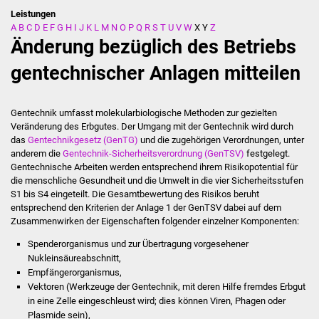
Leistungen
A
B
C
D
E
F
G
H
I
J
K
L
M
N
O
P
Q
R
S
T
U
V
W
X
Y
Z
Stadtverwaltung
Änderung bezüglich des Betriebs
Ansprechpartner
gentechnischer Anlagen mitteilen
Behördenwegweiser
Gentechnik umfasst molekularbiologische Methoden zur gezielten
Veränderung des Erbgutes. Der Umgang mit der Gentechnik wird durch
Stellenangebote
das
Gentechnikgesetz (GenTG)
und die zugehörigen Verordnungen, unter
anderem die
Gentechnik-Sicherheitsverordnung (GenTSV)
festgelegt.
Kontakt
Gentechnische Arbeiten werden entsprechend ihrem Risikopotential für
die menschliche Gesundheit und die Umwelt in die vier Sicherheitsstufen
S1 bis S4 eingeteilt. Die Gesamtbewertung des Risikos beruht
Veröffentlichungen
entsprechend den Kriterien der Anlage 1 der GenTSV dabei auf dem
Zusammenwirken der Eigenschaften folgender einzelner Komponenten:
Ortsrecht
Spenderorganismus und zur Übertragung vorgesehener
Nukleinsäureabschnitt,
FNP / Bebauungspläne
Empfängerorganismus,
Vektoren (Werkzeuge der Gentechnik, mit deren Hilfe fremdes Erbgut
Wahlen
in eine Zelle eingeschleust wird; dies können Viren, Phagen oder
Plasmide sein),