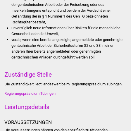
der gentechnischen Arbeit oder der Freisetzung oder des
Inverkehrbringens entspricht und bei dem der Verdacht einer
Was erledige ich wo
Gefährdung der in § 1 Nummer 1 des GenTG bezeichneten
Rechtsgüter besteht,
Dienstleistungen
unverzüglich neue Informationen über Risiken für die menschliche
Gesundheit oder die Umwelt,
Lebenslagen
vorab, wenn eine bereits angezeigte, angemeldete oder genehmigte
gentechnische Arbeit der Sicherheitsstufen S2 und S3 in einer
anderen Ihrer bereits angemeldeten oder genehmigten
Formulare
gentechnischen Anlagen durchgeführt werden soll.
Bürgerinfos
Zuständige Stelle
Bildung
Die Zuständigkeit liegt landesweit beim Regierungspräsidium Tübingen.
Schulen
Regierungspräsidium Tübingen
Leistungsdetails
Kindergärten
Kolping-Musikschule
VORAUSSETZUNGEN
Die Voraussetzungen hängen von den spezifisch zu tätigenden