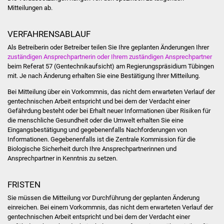
Volkshochschule
Mitteilungen ab.
Soziale Einrichtungen
VERFAHRENSABLAUF
Als Betreiberin oder Betreiber teilen Sie Ihre geplanten Änderungen Ihrer
Kirchen
zuständigen Ansprechpartnerin oder Ihrem zuständigen Ansprechpartner
beim Referat 57 (Gentechnikaufsicht) am Regierungspräsidium Tübingen
Lokale Agenda
mit. Je nach Änderung erhalten Sie eine Bestätigung Ihrer Mitteilung.
Bei Mitteilung über ein Vorkommnis, das nicht dem erwarteten Verlauf der
Jugendhaus
gentechnischen Arbeit entspricht und bei dem der Verdacht einer
Gefährdung besteht oder bei Erhalt neuer Informationen über Risiken für
die menschliche Gesundheit oder die Umwelt erhalten Sie eine
Fachteam Jugend
Eingangsbestätigung und gegebenenfalls Nachforderungen von
Informationen. Gegebenenfalls ist die Zentrale Kommission für die
Kinder- und
Biologische Sicherheit durch Ihre Ansprechpartnerinnen und
Familienzentrum
Ansprechpartner in Kenntnis zu setzen.
Stadtwerke
FRISTEN
Sie müssen die Mitteilung vor Durchführung der geplanten Änderung
Suenergie
einreichen. Bei einem Vorkommnis, das nicht dem erwarteten Verlauf der
gentechnischen Arbeit entspricht und bei dem der Verdacht einer