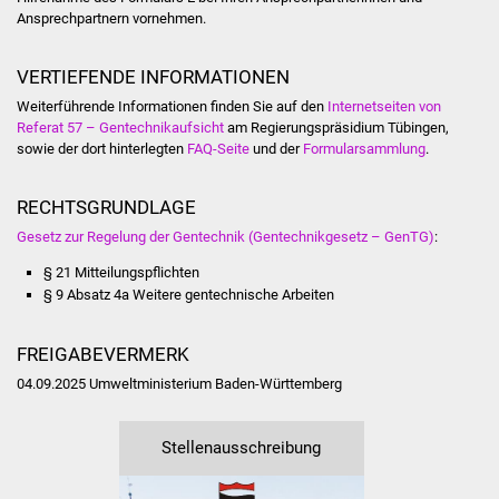
Veranstaltungen
Ansprechpartnern vornehmen.
Stadtfest
VERTIEFENDE INFORMATIONEN
Weiterführende Informationen finden Sie auf den
Internetseiten von
Ostermarkt
Referat 57 – Gentechnikaufsicht
am Regierungspräsidium Tübingen,
sowie der dort hinterlegten
FAQ-Seite
und der
Formularsammlung
.
Einrichtungen
RECHTSGRUNDLAGE
Hallenbad
Gesetz zur Regelung der Gentechnik (Gentechnikgesetz – GenTG)
:
Stadtbücherei
§ 21 Mitteilungspflichten
§ 9 Absatz 4a Weitere gentechnische Arbeiten
Stadtarchiv
FREIGABEVERMERK
Zehntscheuer
04.09.2025 Umweltministerium Baden-Württemberg
Bürgerhaus
Stellenausschreibung
Kulturhalle