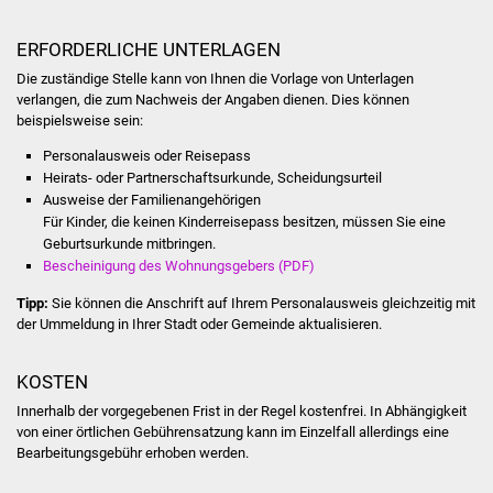
Was erledige ich wo
ERFORDERLICHE UNTERLAGEN
Die zuständige Stelle kann von Ihnen die Vorlage von Unterlagen
Dienstleistungen
verlangen, die zum Nachweis der Angaben dienen. Dies können
beispielsweise sein:
Lebenslagen
Personalausweis oder Reisepass
Heirats- oder Partnerschaftsurkunde, Scheidungsurteil
Formulare
Ausweise der Familienangehörigen
Für Kinder, die keinen Kinderreisepass besitzen, müssen Sie eine
Geburtsurkunde mitbringen.
Bürgerinfos
Bescheinigung des Wohnungsgebers (PDF)
Bildung
Tipp:
Sie können die Anschrift auf Ihrem Personalausweis gleichzeitig mit
der Ummeldung in Ihrer Stadt oder Gemeinde aktualisieren.
Schulen
KOSTEN
Kindergärten
Innerhalb der vorgegebenen Frist in der Regel kostenfrei. In Abhängigkeit
von einer örtlichen Gebührensatzung kann im Einzelfall allerdings eine
Kolping-Musikschule
Bearbeitungsgebühr erhoben werden.