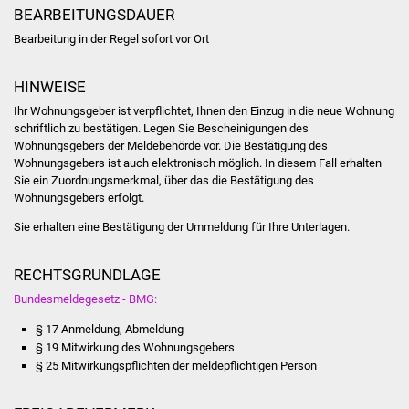
Volkshochschule
BEARBEITUNGSDAUER
Bearbeitung in der Regel sofort vor Ort
Soziale Einrichtungen
HINWEISE
Kirchen
Ihr Wohnungsgeber ist verpflichtet, Ihnen den Einzug in die neue Wohnung
schriftlich zu bestätigen. Legen Sie Bescheinigungen des
Lokale Agenda
Wohnungsgebers der Meldebehörde vor. Die Bestätigung des
Wohnungsgebers ist auch elektronisch möglich. In diesem Fall erhalten
Jugendhaus
Sie ein Zuordnungsmerkmal, über das die Bestätigung des
Wohnungsgebers erfolgt.
Fachteam Jugend
Sie erhalten eine Bestätigung der Ummeldung für Ihre Unterlagen.
Kinder- und
RECHTSGRUNDLAGE
Familienzentrum
Bundesmeldegesetz - BMG:
§ 17 Anmeldung, Abmeldung
Stadtwerke
§ 19 Mitwirkung des Wohnungsgebers
§ 25 Mitwirkungspflichten der meldepflichtigen Person
Suenergie