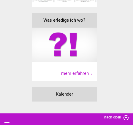
Vereine und Parteien
Was erledige ich wo?
Selbsteintrag Vereine
Beirat Süßener Vereine
Sportanlagen
Tourismus
mehr erfahren
Erlebnisregion
Schwäbischer Albtrauf
Kalender
Route der
Industriekultur
nach oben
Lebenslagen