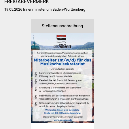
FREIGABEVERMERK
NETZMonitor
19.05.2026 Innenministerium Baden-Württemberg
Gesundheit und Notfall
Stellenausschreibung
Ärzte und Apotheken
Pflege von Angehörigen
Hitzewarnung / UV-
Index
ÖPNV
Bürgerbus (MOBS)
Abfall und Entsorgung
Kultur & Freizeit