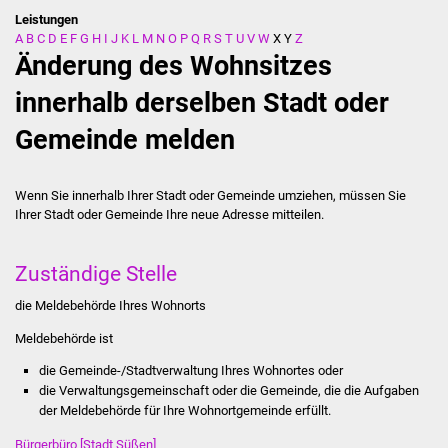
Leistungen
A
B
C
D
E
F
G
H
I
J
K
L
M
N
O
P
Q
R
S
T
U
V
W
X
Y
Z
Stadtverwaltung
Änderung des Wohnsitzes
Ansprechpartner
innerhalb derselben Stadt oder
Gemeinde melden
Behördenwegweiser
Stellenangebote
Wenn Sie innerhalb Ihrer Stadt oder Gemeinde umziehen, müssen Sie
Ihrer Stadt oder Gemeinde Ihre neue Adresse mitteilen.
Kontakt
Zuständige Stelle
Veröffentlichungen
die Meldebehörde Ihres Wohnorts
Ortsrecht
Meldebehörde ist
FNP / Bebauungspläne
die Gemeinde-/Stadtverwaltung Ihres Wohnortes oder
die Verwaltungsgemeinschaft oder die Gemeinde, die die Aufgaben
der Meldebehörde für Ihre Wohnortgemeinde erfüllt.
Wahlen
Bürgerbüro [Stadt Süßen]