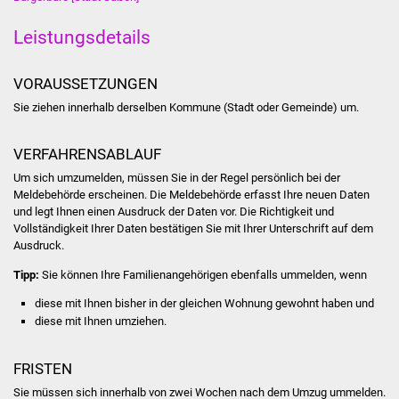
Stadtinfo
Leistungsdetails
Jubiläumsjahr 2021
VORAUSSETZUNGEN
Partnerstädte
Sie ziehen innerhalb derselben Kommune (Stadt oder Gemeinde) um.
Projekte
VERFAHRENSABLAUF
Um sich umzumelden, müssen Sie in der Regel persönlich bei der
Schulentwicklung Bizet
Meldebehörde erscheinen. Die Meldebehörde erfasst Ihre neuen Daten
und legt Ihnen einen Ausdruck der Daten vor. Die Richtigkeit und
Sanierung Hallenbad
Vollständigkeit Ihrer Daten bestätigen Sie mit Ihrer Unterschrift auf dem
Ausdruck.
Sanierung Bizethalle
Tipp:
Sie können Ihre Familienangehörigen ebenfalls ummelden, wenn
diese mit Ihnen bisher in der gleichen Wohnung gewohnt haben und
Ortsentwicklung
diese mit Ihnen umziehen.
Presse
FRISTEN
Bürger & Service
Sie müssen sich innerhalb von zwei Wochen nach dem Umzug ummelden.