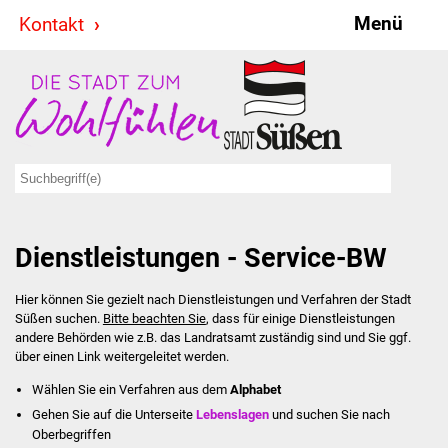
Menü
Kontakt
Stadt & Politik
Bürgermeister
Reden
Gemeinderat
Dienstleistungen - Service-BW
Ausschüsse
Hier können Sie gezielt nach Dienstleistungen und Verfahren der Stadt
Ratsinformationssystem
Süßen suchen.
Bitte beachten Sie
, dass für einige Dienstleistungen
andere Behörden wie z.B. das Landratsamt zuständig sind und Sie ggf.
Jugendbeirat
über einen Link weitergeleitet werden.
Wählen Sie ein Verfahren aus dem
Alphabet
Summerrockfestival
Gehen Sie auf die Unterseite
Lebenslagen
und suchen Sie nach
Oberbegriffen
Hallenbadparty