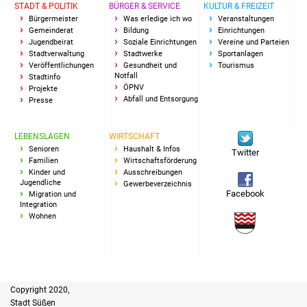
Senioren
STADT & POLITIK
BÜRGER & SERVICE
KULTUR & FREIZEIT
Bürgermeister
Was erledige ich wo
Veranstaltungen
Gemeinderat
Bildung
Einrichtungen
Stadtseniorenrat
Jugendbeirat
Soziale Einrichtungen
Vereine und Parteien
Stadtverwaltung
Stadtwerke
Sportanlagen
Sommerwochen für
Veröffentlichungen
Gesundheit und
Tourismus
Notfall
Stadtinfo
Ältere
ÖPNV
Projekte
Abfall und Entsorgung
Presse
Seniorenwohn- und
Pflegeheim
LEBENSLAGEN
WIRTSCHAFT
Senioren
Haushalt & Infos
Twitter
Familien
Wirtschaftsförderung
Familien
Kinder und
Ausschreibungen
Jugendliche
Gewerbeverzeichnis
Facebook
Migration und
Familientreff
Integration
Wohnen
Kinder und Jugendliche
Schülerferienprogramm
Copyright 2020,
Migration und Integration
Stadt Süßen