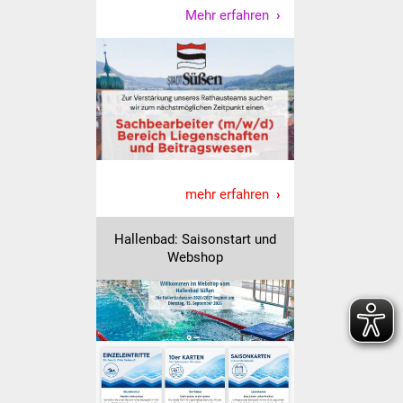
Veranstaltungen
Mehr erfahren
Stadtfest
Ostermarkt
Einrichtungen
Hallenbad
mehr erfahren
Stadtbücherei
Hallenbad: Saisonstart und
Webshop
Stadtarchiv
Zehntscheuer
Bürgerhaus
Kulturhalle