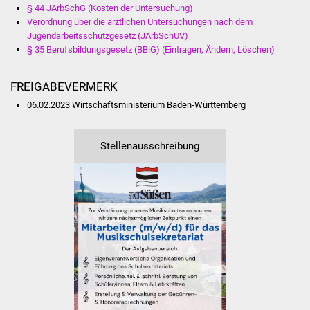
Veranstaltungen
§ 44 JArbSchG (Kosten der Untersuchung)
Verordnung über die ärztlichen Untersuchungen nach dem
Jugendarbeitsschutzgesetz (JArbSchUV)
Stadtfest
§ 35 Berufsbildungsgesetz (BBiG) (Eintragen, Ändern, Löschen)
Ostermarkt
FREIGABEVERMERK
Einrichtungen
06.02.2023 Wirtschaftsministerium Baden-Württemberg
Hallenbad
Stellenausschreibung
Stadtbücherei
Stadtarchiv
Zehntscheuer
Bürgerhaus
Kulturhalle