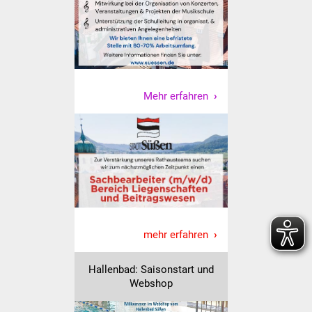
Vereine und Parteien
Selbsteintrag Vereine
Beirat Süßener Vereine
Mehr erfahren
Sportanlagen
Tourismus
Erlebnisregion
Schwäbischer Albtrauf
Route der
mehr erfahren
Industriekultur
Hallenbad: Saisonstart und
Lebenslagen
Webshop