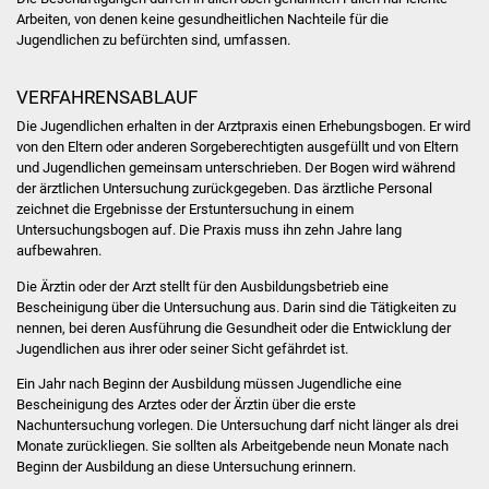
Arbeiten,
von denen keine gesundheitlichen Nachteile für die
Was erledige ich wo
Jugendlichen zu befürchten sind, umfassen.
Dienstleistungen
VERFAHRENSABLAUF
Die Jugendlichen erhalten in der Arztpraxis einen Erhebungsbogen. Er wird
Lebenslagen
von den Eltern oder anderen Sorgeberechtigten ausgefüllt und von Eltern
und Jugendlichen gemeinsam unterschrieben. Der Bogen wird während
der ärztlichen Untersuchung zurückgegeben.
Das ärztliche Personal
Formulare
zeichnet die Ergebnisse der Erstuntersuchung in einem
Untersuchungsbogen auf. Die Praxis muss ihn zehn Jahre lang
Bürgerinfos
aufbewahren.
Die Ärztin oder der Arzt stellt für den Ausbildungsbetrieb eine
Bildung
Bescheinigung über die Untersuchung aus. Darin sind die Tätigkeiten zu
nennen, bei deren Ausführung die Gesundheit oder die Entwicklung der
Schulen
Jugendlichen aus ihrer oder seiner Sicht gefährdet ist.
Ein Jahr nach Beginn der Ausbildung müssen Jugendliche eine
Kindergärten
Bescheinigung des Arztes oder der Ärztin über die erste
Nachuntersuchung vorlegen. Die Untersuchung darf nicht länger als drei
Monate zurückliegen.
Sie sollten als Arbeitgebende neun Monate nach
Kolping-Musikschule
Beginn der Ausbildung an diese Untersuchung
erinnern.