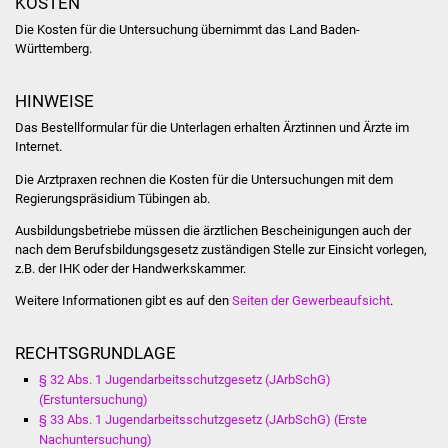
KOSTEN
NETZMonitor
Die Kosten für die Untersuchung übernimmt das Land Baden-
Württemberg.
Gesundheit und Notfall
HINWEISE
Ärzte und Apotheken
Das Bestellformular für die Unterlagen erhalten Ärztinnen und Ärzte im
Internet.
Pflege von Angehörigen
Die Arztpraxen rechnen die Kosten für die Untersuchungen mit dem
Hitzewarnung / UV-
Regierungspräsidium Tübingen ab.
Index
Ausbildungsbetriebe müssen die ärztlichen Bescheinigungen auch der
nach dem Berufsbildungsgesetz zuständigen Stelle zur Einsicht vorlegen,
ÖPNV
z.B. der IHK oder der Handwerkskammer.
Weitere Informationen gibt es auf den
Seiten der Gewerbeaufsicht
.
Bürgerbus (MOBS)
RECHTSGRUNDLAGE
Abfall und Entsorgung
§ 32 Abs. 1 Jugendarbeitsschutzgesetz (JArbSchG)
(Erstuntersuchung)
Kultur & Freizeit
§ 33 Abs. 1 Jugendarbeitsschutzgesetz (JArbSchG) (Erste
Nachuntersuchung)