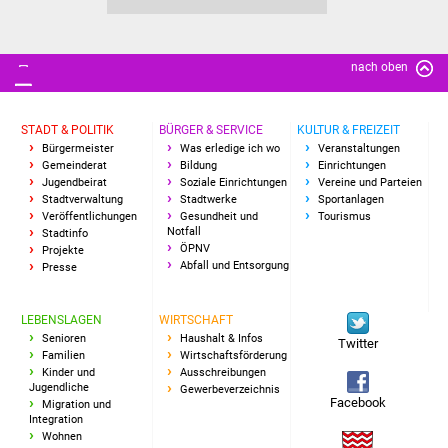
Freundeskreis Asyl
nach oben
Ukraine-Hilfe
Wohnen
STADT & POLITIK
BÜRGER & SERVICE
KULTUR & FREIZEIT
Bürgermeister
Was erledige ich wo
Veranstaltungen
Bauen in Süßen
Gemeinderat
Bildung
Einrichtungen
Jugendbeirat
Soziale Einrichtungen
Vereine und Parteien
Stadtverwaltung
Stadtwerke
Sportanlagen
Wohnimmobilien +
Veröffentlichungen
Gesundheit und
Tourismus
Notfall
Stadtinfo
Baugrundstücke
ÖPNV
Projekte
Abfall und Entsorgung
Presse
Wirtschaft
LEBENSLAGEN
WIRTSCHAFT
Haushalt & Infos
Senioren
Haushalt & Infos
Twitter
Familien
Wirtschaftsförderung
Kinder und
Ausschreibungen
Wirtschaftsförderung
Jugendliche
Gewerbeverzeichnis
Facebook
Migration und
Integration
Gewerbeimmobilien
Wohnen