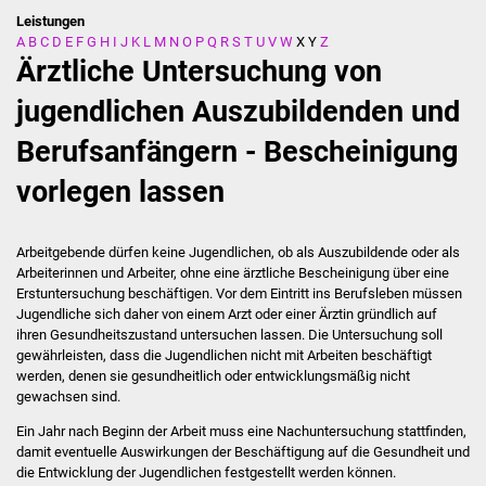
Leistungen
A
B
C
D
E
F
G
H
I
J
K
L
M
N
O
P
Q
R
S
T
U
V
W
X
Y
Z
Stadtverwaltung
Ärztliche Untersuchung von
Ansprechpartner
jugendlichen Auszubildenden und
Berufsanfängern - Bescheinigung
Behördenwegweiser
vorlegen lassen
Stellenangebote
Kontakt
Arbeitgebende dürfen keine Jugendlichen, ob als Auszubildende oder als
Arbeiterinnen und Arbeiter, ohne eine ärztliche Bescheinigung über eine
Erstuntersuchung beschäftigen. Vor dem Eintritt ins Berufsleben müssen
Veröffentlichungen
Jugendliche sich daher von einem Arzt oder einer Ärztin gründlich auf
ihren Gesundheitszustand untersuchen lassen.
Die Untersuchung soll
Ortsrecht
gewährleisten, dass die Jugendlichen nicht mit Arbeiten beschäftigt
werden, denen sie gesundheitlich oder entwicklungsmäßig nicht
gewachsen sind.
FNP / Bebauungspläne
Ein Jahr nach Beginn der Arbeit muss eine Nachuntersuchung stattfinden,
Wahlen
damit eventuelle Auswirkungen der Beschäftigung auf die Gesundheit und
die Entwicklung der Jugendlichen festgestellt werden können.