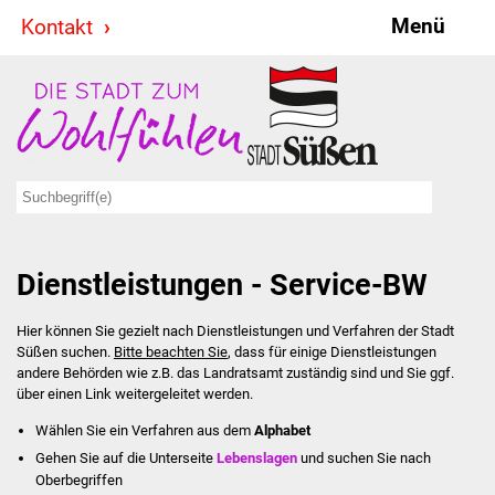
Menü
Kontakt
Stadt & Politik
Bürgermeister
Reden
Gemeinderat
Dienstleistungen - Service-BW
Ausschüsse
Hier können Sie gezielt nach Dienstleistungen und Verfahren der Stadt
Ratsinformationssystem
Süßen suchen.
Bitte beachten Sie
, dass für einige Dienstleistungen
andere Behörden wie z.B. das Landratsamt zuständig sind und Sie ggf.
Jugendbeirat
über einen Link weitergeleitet werden.
Wählen Sie ein Verfahren aus dem
Alphabet
Summerrockfestival
Gehen Sie auf die Unterseite
Lebenslagen
und suchen Sie nach
Oberbegriffen
Hallenbadparty