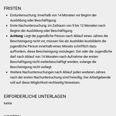
Volkshochschule
FRISTEN
Soziale Einrichtungen
Erstuntersuchung: innerhalb von 14 Monaten vor Beginn der
Ausbildung oder Beschäftigung
Erste Nachuntersuchung: im Zeitraum von 9 bis 12 Monaten nach
Kirchen
Beginn der Ausbildung oder Beschäftigung
Achtung:
Legt die jugendliche Person nach Ablauf eines Jahres die
Lokale Agenda
Bescheinigung nicht vor, müssen Sie als Ausbilder/Ausbilderin die
jugendliche Person innerhalb eines Monats schriftlich dazu
Jugendhaus
auffordern, diese Bescheinigung vorzulegen. Der oder die Jugendliche
darf nach Ablauf von 14 Monaten nach Aufnahme der ersten
Beschäftigung nicht weiterbeschäftigt werden, solange die
Fachteam Jugend
Bescheinigung nicht vorliegt.
Weitere Nachuntersuchungen nach Ablauf jeden weiteren Jahres
Kinder- und
nach der ersten Nachuntersuchung sind freiwillig. Der Arbeitgebende
Familienzentrum
soll auf diese Möglichkeit rechtzeitig hinweisen.
Stadtwerke
ERFORDERLICHE UNTERLAGEN
keine
Suenergie