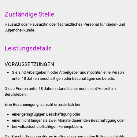
Stadtinfo
Zuständige Stelle
Jubiläumsjahr 2021
Hausarzt oder Hausärztin oder fachärztliches Personal für Kinder- und
Jugendheilkunde.
Partnerstädte
Leistungsdetails
Projekte
Schulentwicklung Bizet
VORAUSSETZUNGEN
Sie sind Arbeitgeberin oder Arbeitgeber und möchten eine Person
Sanierung Hallenbad
unter 18 Jahren beschäftigen oder beschäftigen sie bereits.
Diese Person unter 18 Jahren stand bisher noch nicht Vollzeit im
Sanierung Bizethalle
Berufsleben.
Eine Bescheinigung ist nicht erforderlich bei
Ortsentwicklung
einer geringfügigen Beschäftigung oder
Presse
einer nicht länger als zwei Monate dauernden Beschäftigung oder
bei vollzeitschulpflichtigen Ferienjobbern.
Bürger & Service
Die Beschäftigungen dürfen in allen oben genannten Fällen nur leichte