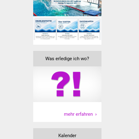
Senioren
Stadtseniorenrat
Sommerwochen für
Ältere
Seniorenwohn- und
Was erledige ich wo?
Pflegeheim
Familien
Familientreff
Kinder und Jugendliche
mehr erfahren
Schülerferienprogramm
Migration und Integration
Kalender