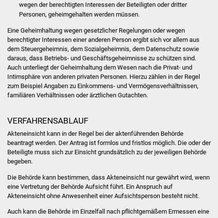
Volkshochschule
wegen der berechtigten Interessen der Beteiligten oder dritter
Personen, geheimgehalten werden müssen.
Soziale Einrichtungen
Eine Geheimhaltung wegen gesetzlicher Regelungen oder wegen
berechtigter Interessen einer anderen Person ergibt sich vor allem aus
dem Steuergeheimnis, dem Sozialgeheimnis, dem Datenschutz sowie
Kirchen
daraus, dass Betriebs- und Geschäftsgeheimnisse zu schützen sind.
Auch unterliegt der Geheimhaltung dem Wesen nach die Privat- und
Lokale Agenda
Intimsphäre von anderen privaten Personen. Hierzu zählen in der Regel
zum Beispiel Angaben zu Einkommens- und Vermögensverhältnissen,
familiären Verhältnissen oder ärztlichen Gutachten.
Jugendhaus
Fachteam Jugend
VERFAHRENSABLAUF
Akteneinsicht kann in der Regel bei der aktenführenden Behörde
Kinder- und
beantragt werden. Der Antrag ist formlos und fristlos möglich. Die oder der
Beteiligte muss sich zur Einsicht grundsätzlich zu der jeweiligen Behörde
Familienzentrum
begeben.
Stadtwerke
Die Behörde kann bestimmen, dass Akteneinsicht nur gewährt wird, wenn
eine Vertretung der Behörde Aufsicht führt. Ein Anspruch auf
Akteneinsicht ohne Anwesenheit einer Aufsichtsperson besteht nicht.
Suenergie
Auch kann die Behörde im Einzelfall nach pflichtgemäßem Ermessen eine