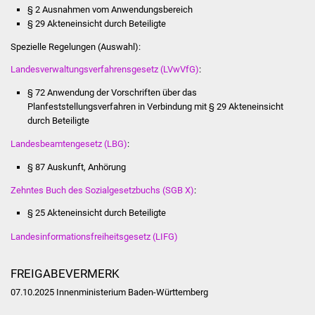
Senioren
§ 2
Ausnahmen vom Anwendungsbereich
§ 29
Akteneinsicht durch Beteiligte
Stadtseniorenrat
Spezielle Regelungen (Auswahl):
Sommerwochen für
Landesverwaltungsverfahrensgesetz (LVwVfG)
:
Ältere
§ 72 Anwendung der Vorschriften über das
Planfeststellungsverfahren in Verbindung mit § 29 Akteneinsicht
Seniorenwohn- und
durch Beteiligte
Pflegeheim
Landesbeamtengesetz (LBG)
:
§ 87
Auskunft, Anhörung
Familien
Zehntes Buch des Sozialgesetzbuchs (SGB X)
:
Familientreff
§ 25
Akteneinsicht durch Beteiligte
Kinder und Jugendliche
Landesinformationsfreiheitsgesetz (LIFG)
Schülerferienprogramm
FREIGABEVERMERK
07.10.2025 Innenministerium Baden-Württemberg
Migration und Integration