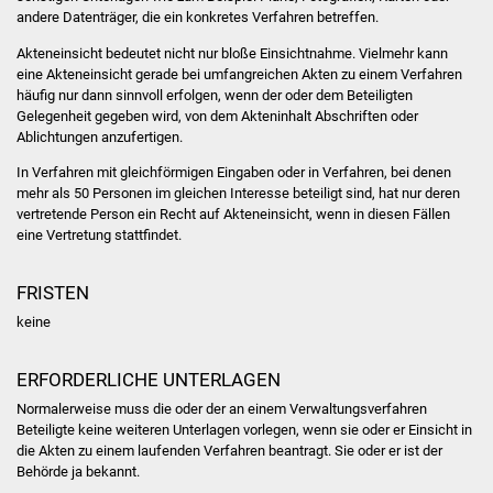
Veranstaltungen
andere Datenträger, die ein konkretes Verfahren betreffen.
Akteneinsicht bedeutet nicht nur bloße Einsichtnahme. Vielmehr kann
Stadtfest
eine Akteneinsicht gerade bei umfangreichen Akten zu einem Verfahren
häufig nur dann sinnvoll erfolgen, wenn der oder dem Beteiligten
Ostermarkt
Gelegenheit gegeben wird, von dem Akteninhalt Abschriften oder
Ablichtungen anzufertigen.
Einrichtungen
In Verfahren mit gleichförmigen Eingaben oder in Verfahren, bei denen
mehr als 50 Personen im gleichen Interesse beteiligt sind, hat nur deren
Hallenbad
vertretende Person ein Recht auf Akteneinsicht, wenn in diesen Fällen
eine Vertretung stattfindet.
Stadtbücherei
FRISTEN
Stadtarchiv
keine
Zehntscheuer
ERFORDERLICHE UNTERLAGEN
Normalerweise muss die oder der an einem Verwaltungsverfahren
Bürgerhaus
Beteiligte keine weiteren Unterlagen vorlegen, wenn sie oder er Einsicht in
die Akten zu einem laufenden Verfahren beantragt. Sie oder er ist der
Kulturhalle
Behörde ja bekannt.