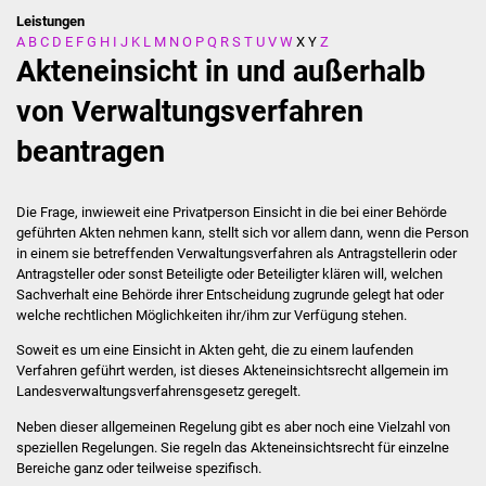
Leistungen
A
B
C
D
E
F
G
H
I
J
K
L
M
N
O
P
Q
R
S
T
U
V
W
X
Y
Z
Stadtverwaltung
Akteneinsicht in und außerhalb
Ansprechpartner
von Verwaltungsverfahren
beantragen
Behördenwegweiser
Stellenangebote
Die Frage, inwieweit eine Privatperson Einsicht in die bei einer Behörde
geführten Akten nehmen kann, stellt sich vor allem dann, wenn die Person
Kontakt
in einem sie betreffenden Verwaltungsverfahren als Antragstellerin oder
Antragsteller oder sonst Beteiligte oder Beteiligter klären will, welchen
Sachverhalt eine Behörde ihrer Entscheidung zugrunde gelegt hat oder
Veröffentlichungen
welche rechtlichen Möglichkeiten ihr/ihm zur Verfügung stehen.
Soweit es um eine Einsicht in Akten geht, die zu einem laufenden
Ortsrecht
Verfahren geführt werden, ist dieses Akteneinsichtsrecht allgemein im
Landesverwaltungsverfahrensgesetz geregelt.
FNP / Bebauungspläne
Neben dieser allgemeinen Regelung gibt es aber noch eine Vielzahl von
speziellen Regelungen. Sie regeln das Akteneinsichtsrecht für einzelne
Wahlen
Bereiche ganz oder teilweise spezifisch.