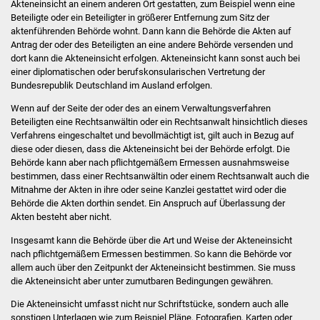
Akteneinsicht an einem anderen Ort gestatten, zum Beispiel wenn eine
NETZMonitor
Beteiligte oder ein Beteiligter in größerer Entfernung zum Sitz der
aktenführenden Behörde wohnt. Dann kann die Behörde die Akten auf
Gesundheit und Notfall
Antrag der oder des Beteiligten an eine andere Behörde versenden und
dort kann die Akteneinsicht erfolgen. Akteneinsicht kann sonst auch bei
einer diplomatischen oder berufskonsularischen Vertretung der
Ärzte und Apotheken
Bundesrepublik Deutschland im Ausland erfolgen.
Pflege von Angehörigen
Wenn auf der Seite der oder des an einem Verwaltungsverfahren
Beteiligten eine Rechtsanwältin oder ein Rechtsanwalt hinsichtlich dieses
Verfahrens eingeschaltet und bevollmächtigt ist, gilt auch in Bezug auf
Hitzewarnung / UV-
diese oder diesen, dass die Akteneinsicht bei der Behörde erfolgt. Die
Index
Behörde kann aber nach pflichtgemäßem Ermessen ausnahmsweise
bestimmen, dass einer Rechtsanwältin oder einem Rechtsanwalt auch die
Mitnahme der Akten in ihre oder seine Kanzlei gestattet wird oder die
ÖPNV
Behörde die Akten dorthin sendet. Ein Anspruch auf Überlassung der
Akten besteht aber nicht.
Bürgerbus (MOBS)
Insgesamt kann die Behörde über die Art und Weise der Akteneinsicht
nach pflichtgemäßem Ermessen bestimmen. So kann die Behörde vor
Abfall und Entsorgung
allem auch über den Zeitpunkt der Akteneinsicht bestimmen. Sie muss
die Akteneinsicht aber unter zumutbaren Bedingungen gewähren.
Kultur & Freizeit
Die Akteneinsicht umfasst nicht nur Schriftstücke, sondern auch alle
sonstigen Unterlagen wie zum Beispiel Pläne, Fotografien, Karten oder