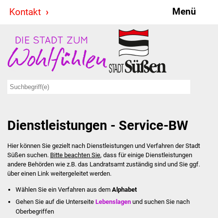
Menü
Kontakt
Stadt & Politik
Bürgermeister
Reden
Gemeinderat
Dienstleistungen - Service-BW
Ausschüsse
Hier können Sie gezielt nach Dienstleistungen und Verfahren der Stadt
Ratsinformationssystem
Süßen suchen.
Bitte beachten Sie
, dass für einige Dienstleistungen
andere Behörden wie z.B. das Landratsamt zuständig sind und Sie ggf.
Jugendbeirat
über einen Link weitergeleitet werden.
Wählen Sie ein Verfahren aus dem
Alphabet
Summerrockfestival
Gehen Sie auf die Unterseite
Lebenslagen
und suchen Sie nach
Oberbegriffen
Hallenbadparty