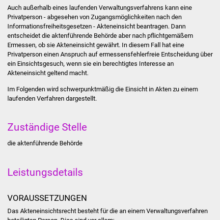
Stadtinfo
Auch außerhalb eines laufenden Verwaltungsverfahrens kann eine
Privatperson - abgesehen von Zugangsmöglichkeiten nach den
Informationsfreiheitsgesetzen - Akteneinsicht beantragen. Dann
Jubiläumsjahr 2021
entscheidet die aktenführende Behörde aber nach pflichtgemäßem
Ermessen, ob sie Akteneinsicht gewährt. In diesem Fall hat eine
Partnerstädte
Privatperson einen Anspruch auf ermessensfehlerfreie Entscheidung über
ein Einsichtsgesuch, wenn sie ein berechtigtes Interesse an
Akteneinsicht geltend macht.
Projekte
Im Folgenden wird schwerpunktmäßig die Einsicht in Akten zu einem
laufenden Verfahren dargestellt.
Schulentwicklung Bizet
Sanierung Hallenbad
Zuständige Stelle
die aktenführende Behörde
Sanierung Bizethalle
Ortsentwicklung
Leistungsdetails
Presse
VORAUSSETZUNGEN
Das Akteneinsichtsrecht besteht für die an einem Verwaltungsverfahren
Bürger & Service