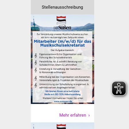
Stellenausschreibung
Freundeskreis Asyl
Ukraine-Hilfe
Wohnen
Bauen in Süßen
Wohnimmobilien +
Baugrundstücke
Wirtschaft
Haushalt & Infos
Wirtschaftsförderung
Mehr erfahren
Gewerbeimmobilien