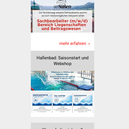
IKG Auen
Ausschreibungen
Öffentliche
Ausschreibung
mehr erfahren
Europaweite
Hallenbad: Saisonstart und
Ausschreibung
Webshop
Beschränkte
Ausschreibung
Freihändige Vergabe
Gewerbeverzeichnis
Gewerbe - Selbsteintrag