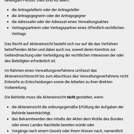
beteiligten Person. Dies sind vor allem:
die Antragstellerin oder der Antragsteller
Was erledige ich wo
die Antragsgegnerin oder der Antragsgegner
die Adressatin oder der Adressat eines Verwaltungsaktes
Dienstleistungen
Vertragspartnerin oder Vertragspartner eines öffentlich-rechtlichen
Vertrags
Lebenslagen
Das Recht auf Akteneinsicht bezieht sich nur auf die das Verfahren
betreffenden Akten und dabei auch nur, soweit deren Kenntnis zur
Formulare
Geltendmachung oder Verteidigung der rechtlichen Interessen der oder
des Beteiligten erforderlich ist.
Bürgerinfos
Im Rahmen eines Verwaltungsverfahrens umfasst das
Akteneinsichtsrecht bis zum Abschluss des Verwaltungsverfahrens nicht
Bildung
Entwürfe zu Entscheidungen sowie die Arbeiten zu ihrer direkten
Vorbereitung.
Schulen
Die Behörde muss die Akteneinsicht
nicht
gestatten, wenn
die Akteneinsicht die ordnungsgemäße Erfüllung der Aufgaben der
Kindergärten
Behörde beeinträchtigt,
das Bekanntwerden des Inhalts der Akten dem Wohle des Bundes
Kolping-Musikschule
oder eines Landes Nachteile bereiten würde oder
Vorgänge nach einem Gesetz oder ihrem Wesen nach, namentlich