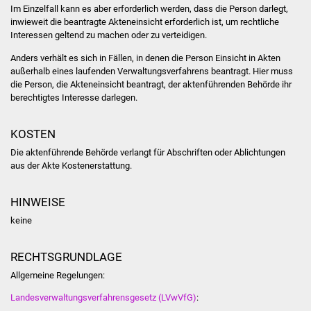
Im Einzelfall kann es aber erforderlich werden, dass die Person darlegt,
Vereine und Parteien
inwieweit die beantragte Akteneinsicht erforderlich ist, um rechtliche
Interessen geltend zu machen oder zu verteidigen.
Selbsteintrag Vereine
Anders verhält es sich in Fällen, in denen die Person Einsicht in Akten
außerhalb eines laufenden Verwaltungsverfahrens beantragt. Hier muss
Beirat Süßener Vereine
die Person, die Akteneinsicht beantragt,
der aktenführenden Behörde
ihr
berechtigtes Interesse darlegen.
Sportanlagen
KOSTEN
Tourismus
Die aktenführende Behörde verlangt für Abschriften oder Ablichtungen
aus der Akte Kostenerstattung.
Erlebnisregion
Schwäbischer Albtrauf
HINWEISE
keine
Route der
Industriekultur
RECHTSGRUNDLAGE
Allgemeine Regelungen:
Lebenslagen
Landesverwaltungsverfahrensgesetz (LVwVfG)
: