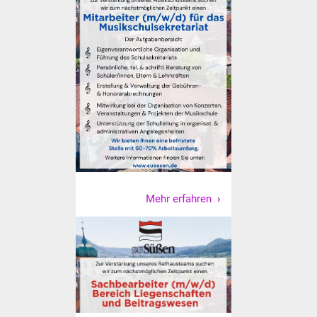
NETZMonitor
Gesundheit und Notfall
Ärzte und Apotheken
Pflege von Angehörigen
Hitzewarnung / UV-
Index
ÖPNV
Mehr erfahren
Bürgerbus (MOBS)
Abfall und Entsorgung
Kultur & Freizeit