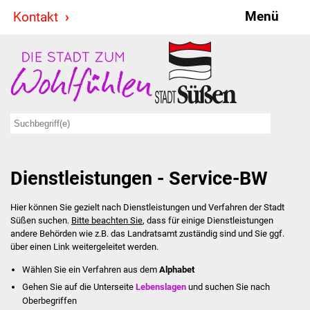
Menü
Kontakt
Stadt & Politik
Bürgermeister
Reden
Gemeinderat
Dienstleistungen - Service-BW
Ausschüsse
Hier können Sie gezielt nach Dienstleistungen und Verfahren der Stadt
Ratsinformationssystem
Süßen suchen.
Bitte beachten Sie
, dass für einige Dienstleistungen
andere Behörden wie z.B. das Landratsamt zuständig sind und Sie ggf.
Jugendbeirat
über einen Link weitergeleitet werden.
Wählen Sie ein Verfahren aus dem
Alphabet
Summerrockfestival
Gehen Sie auf die Unterseite
Lebenslagen
und suchen Sie nach
Oberbegriffen
Hallenbadparty