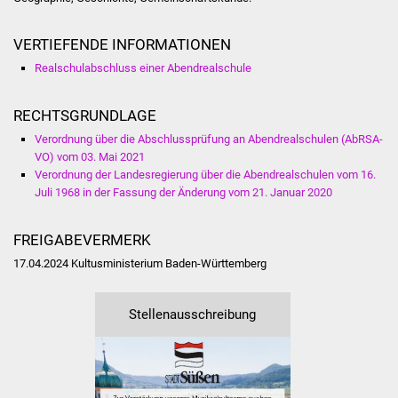
Volkshochschule
VERTIEFENDE INFORMATIONEN
Soziale Einrichtungen
Realschulabschluss einer Abendrealschule
Kirchen
RECHTSGRUNDLAGE
Lokale Agenda
Verordnung über die Abschlussprüfung an Abendrealschulen (AbRSA-
VO) vom 03. Mai 2021
Jugendhaus
Verordnung der Landesregierung über die Abendrealschulen vom 16.
Juli 1968 in der Fassung der Änderung vom 21. Januar 2020
Fachteam Jugend
FREIGABEVERMERK
Kinder- und
17.04.2024
Kultusministerium Baden-Württemberg
Familienzentrum
Stellenausschreibung
Stadtwerke
Suenergie