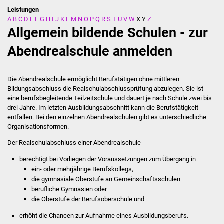
Leistungen
A
B
C
D
E
F
G
H
I
J
K
L
M
N
O
P
Q
R
S
T
U
V
W
X
Y
Z
Stadtverwaltung
Allgemein bildende Schulen - zur
Ansprechpartner
Abendrealschule anmelden
Behördenwegweiser
Die Abendrealschule ermöglicht Berufstätigen ohne mittleren
Bildungsabschluss die Realschulabschlussprüfung abzulegen. Sie ist
Stellenangebote
eine berufsbegleitende Teilzeitschule und dauert je nach Schule zwei bis
drei Jahre. Im letzten Ausbildungsabschnitt kann die Berufstätigkeit
Kontakt
entfallen. Bei den einzelnen Abendrealschulen gibt es unterschiedliche
Organisationsformen.
Veröffentlichungen
Der Realschulabschluss einer Abendrealschule
berechtigt bei Vorliegen der Voraussetzungen zum Übergang in
Ortsrecht
ein- oder mehrjährige Berufskollegs,
die gymnasiale Oberstufe an Gemeinschaftsschulen
FNP / Bebauungspläne
berufliche Gymnasien oder
die Oberstufe der Berufsoberschule und
Wahlen
erhöht die Chancen zur Aufnahme eines Ausbildungsberufs.