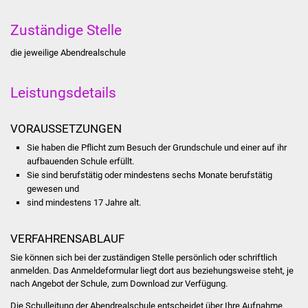
Stadtinfo
Zuständige Stelle
Jubiläumsjahr 2021
die jeweilige Abendrealschule
Partnerstädte
Leistungsdetails
Projekte
VORAUSSETZUNGEN
Schulentwicklung Bizet
Sie haben die Pflicht zum Besuch der Grundschule und einer auf ihr
aufbauenden Schule erfüllt.
Sanierung Hallenbad
Sie sind berufstätig oder mindestens sechs Monate berufstätig
gewesen und
sind mindestens 17 Jahre alt.
Sanierung Bizethalle
Ortsentwicklung
VERFAHRENSABLAUF
Sie können sich bei der zuständigen Stelle persönlich oder schriftlich
Presse
anmelden. Das Anmeldeformular liegt dort aus beziehungsweise steht, je
nach Angebot der Schule, zum Download zur Verfügung.
Bürger & Service
Die Schulleitung der Abendrealschule entscheidet über Ihre Aufnahme