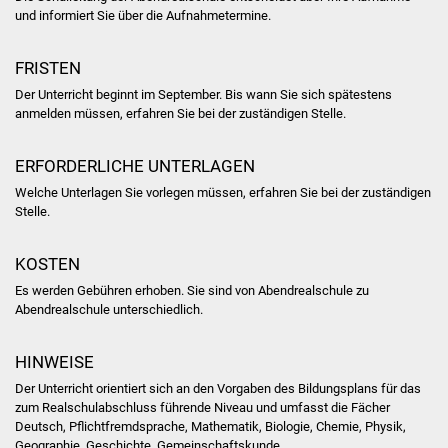
und informiert Sie über die Aufnahmetermine.
Was erledige ich wo
FRISTEN
Dienstleistungen
Der Unterricht beginnt im September. Bis wann Sie sich spätestens
anmelden müssen, erfahren Sie bei der zuständigen Stelle.
Lebenslagen
ERFORDERLICHE UNTERLAGEN
Formulare
Welche Unterlagen Sie vorlegen müssen, erfahren Sie bei der zuständigen
Stelle.
Bürgerinfos
KOSTEN
Bildung
Es werden Gebühren erhoben. Sie sind von Abendrealschule zu
Abendrealschule unterschiedlich.
Schulen
HINWEISE
Kindergärten
Der Unterricht orientiert sich an den Vorgaben des Bildungsplans für das
zum Realschulabschluss führende Niveau und umfasst die Fächer
Kolping-Musikschule
Deutsch, Pflichtfremdsprache, Mathematik, Biologie, Chemie, Physik,
Geographie, Geschichte, Gemeinschaftskunde.