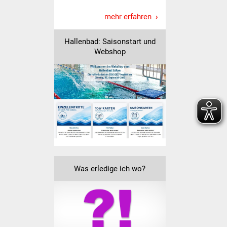
Veranstaltungen
mehr erfahren
Stadtfest
Hallenbad: Saisonstart und
Ostermarkt
Webshop
Einrichtungen
Hallenbad
Stadtbücherei
Stadtarchiv
Was erledige ich wo?
Zehntscheuer
Bürgerhaus
Kulturhalle