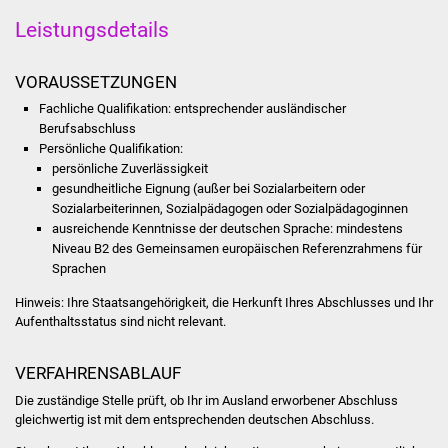
Volkshochschule
Leistungsdetails
Soziale Einrichtungen
VORAUSSETZUNGEN
Kirchen
Fachliche Qualifikation: entsprechender ausländischer
Berufsabschluss
Persönliche Qualifikation:
Lokale Agenda
persönliche Zuverlässigkeit
gesundheitliche Eignung (außer bei Sozialarbeitern oder
Jugendhaus
Sozialarbeiterinnen, Sozialpädagogen oder Sozialpädagoginnen
ausreichende Kenntnisse der deutschen Sprache: mindestens
Fachteam Jugend
Niveau B2 des Gemeinsamen europäischen Referenzrahmens für
Sprachen
Kinder- und
Hinweis: Ihre Staatsangehörigkeit, die Herkunft Ihres Abschlusses und Ihr
Familienzentrum
Aufenthaltsstatus sind nicht relevant.
Stadtwerke
VERFAHRENSABLAUF
Die zuständige Stelle prüft, ob Ihr im Ausland erworbener Abschluss
Suenergie
gleichwertig ist mit dem entsprechenden deutschen Abschluss.