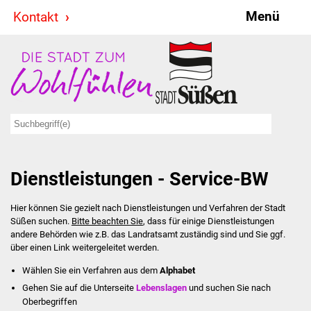
Menü
Kontakt
Stadt & Politik
Bürgermeister
Reden
Gemeinderat
Dienstleistungen - Service-BW
Ausschüsse
Hier können Sie gezielt nach Dienstleistungen und Verfahren der Stadt
Ratsinformationssystem
Süßen suchen.
Bitte beachten Sie
, dass für einige Dienstleistungen
andere Behörden wie z.B. das Landratsamt zuständig sind und Sie ggf.
Jugendbeirat
über einen Link weitergeleitet werden.
Wählen Sie ein Verfahren aus dem
Alphabet
Summerrockfestival
Gehen Sie auf die Unterseite
Lebenslagen
und suchen Sie nach
Oberbegriffen
Hallenbadparty