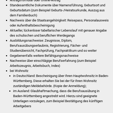
Antragsformular oder Online-Antrag
Veranstaltungen
Standesamtliche Dokumente über Namensführung, Geburtsort und
Geburtsdatum (zum Beispiel Geburts-/Heiratsurkunde, Auszug aus
Stadtfest
dem Familienbuch)
Nachweis über die Staatsangehörigkeit: Reisepass, Personalausweis
Ostermarkt
oder Aufenthaltsbescheinigung
Aktueller, lückenloser tabellarischer Lebenslauf mit genauer Angabe
des schulischen und beruflichen Werdegangs
Einrichtungen
Ausbildungsnachweise: Zeugnisse, Diplom,
Berufsausübungserlaubnis, Registrierung, Fächer- und
Hallenbad
Studienübersicht, Fachprüfung, Fachpraktikum und so weiter
Gegebenenfalls weitere Befähigungsnachweise
Stadtbücherei
Nachweise über einschlägige Berufserfahrung (zum Beispiel
Arbeitszeugnis, Arbeitsbuch, Index)
bei Wohnsitz
Stadtarchiv
in Deutschland: Bescheinigung über Ihren Hauptwohnsitz in Baden-
Württemberg. Diese erhalten Sie bei der für Ihren Wohnsitz
Zehntscheuer
zuständigen Meldebehörde. (Kopie der Anmeldung);
im Ausland: Glaubhaftmachung, dass die Berufsausübung in
Bürgerhaus
Baden-Württemberg angestrebt wird. Hierzu sind geeignete
Unterlagen vorzulegen, zum Beispiel Bestätigung des künftigen
Arbeitgebers
Kulturhalle