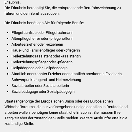
Erlaubnis.
Stadtinfo
Die Erlaubnis berechtigt Sie, die entsprechende Berufsbezeichnung zu
führen und den Beruf auszuüben.
Jubiläumsjahr 2021
Die Erlaubnis benötigen Sie für folgende Berufe:
Partnerstädte
Pflegefachfrau oder Pflegefachmann
Altenpflegehelfer oder -pflegehelferin
Arbeitserzieher oder -erzieherin
Projekte
Haus- und Familienpfleger oder -pflegerin
Heilerziehungsassistent oder -assistentin
Schulentwicklung Bizet
Heilerziehungspfleger oder -pflegerin
Heilpädagoge oder Heilpädagogin
Sanierung Hallenbad
Staatlich anerkannter Erzieher oder staatlich anerkannte Erzieherin,
Schwerpunkt Jugend- und Heimerziehung
Sozialarbeiter oder Sozialarbeiterin
Sanierung Bizethalle
Sozialpädagoge oder Sozialpädagogin
Ortsentwicklung
Staatsangehörige der Europäischen Union oder des Europäischen
Wirtschaftsraums, die nur vorübergehend und gelegentlich in Deutschland
arbeiten wollen, benötigen keine staatliche Erlaubnis. Sie müssen Ihre
Presse
Tätigkeit aber der zuständigen Stelle melden.
Weitere Auskünfte erteilt die
zuständige Stelle.
Bürger & Service