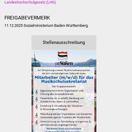
Landeshochschulgesetz (LHG)
IKG Auen
FREIGABEVERMERK
Ausschreibungen
11.12.2025 Sozialministerium Baden-Württemberg
Öffentliche
Ausschreibung
Stellenausschreibung
Europaweite
Ausschreibung
Beschränkte
Ausschreibung
Freihändige Vergabe
Gewerbeverzeichnis
Gewerbe - Selbsteintrag