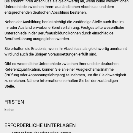
Sie erkennt Ihren Abschluss als gleichwertig an, wenn keine wesentlichen
NETZMonitor
Unterschiede zwischen Ihrem ausländischen Abschluss und dem
entsprechenden deutschen Abschluss bestehen.
Gesundheit und Notfall
Neben der Ausbildung berücksichtigt die zuständige Stelle auch Ihre im
In- oder Ausland erworbene Berufserfahrung. Festgestellte wesentliche
Ärzte und Apotheken
Unterschiede in der Berufsausbildung können durch einschlägige
Berufserfahrung ausgeglichen werden.
Pflege von Angehörigen
Sie erhalten die Erlaubnis, wenn Ihr Abschluss als gleichwertig anerkannt
wird und auch die übrigen Voraussetzungen erfüllt sind.
Hitzewarnung / UV-
Gibt es wesentliche Unterschiede zwischen Ihrer und der deutschen
Index
Referenzqualifikation, können Sie an einer Ausgleichsmaßnahme
(Prüfung oder Anpassungslehrgang) teilnehmen, um die Gleichwertigkeit
ÖPNV
zu erreichen.
Nähere Informationen erhalten Sie bei der zuständigen
Stelle.
Bürgerbus (MOBS)
FRISTEN
Abfall und Entsorgung
keine
Kultur & Freizeit
ERFORDERLICHE UNTERLAGEN