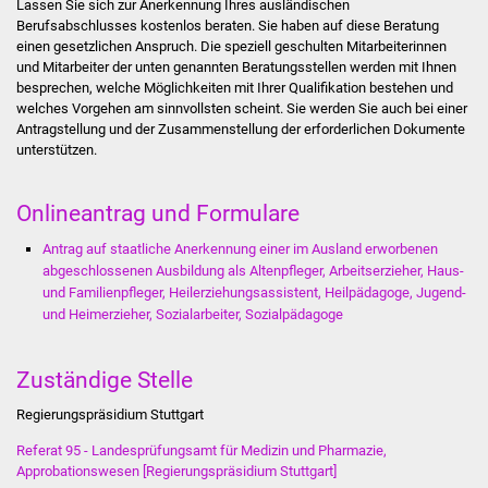
Lassen Sie sich zur Anerkennung Ihres ausländischen
Berufsabschlusses kostenlos beraten. Sie haben auf diese Beratung
Was erledige ich wo
einen gesetzlichen Anspruch. Die speziell geschulten Mitarbeiterinnen
und Mitarbeiter der unten genannten Beratungsstellen werden mit Ihnen
besprechen, welche Möglichkeiten mit Ihrer Qualifikation bestehen und
Dienstleistungen
welches Vorgehen am sinnvollsten scheint. Sie werden Sie auch bei einer
Antragstellung und der Zusammenstellung der erforderlichen Dokumente
Lebenslagen
unterstützen.
Formulare
Onlineantrag und Formulare
Bürgerinfos
Antrag auf staatliche Anerkennung einer im Ausland erworbenen
abgeschlossenen Ausbildung als Altenpfleger, Arbeitserzieher, Haus-
und Familienpfleger, Heilerziehungsassistent, Heilpädagoge, Jugend-
Bildung
und Heimerzieher, Sozialarbeiter, Sozialpädagoge
Schulen
Zuständige Stelle
Kindergärten
Regierungspräsidium Stuttgart
Kolping-Musikschule
Referat 95 - Landesprüfungsamt für Medizin und Pharmazie,
Approbationswesen [Regierungspräsidium Stuttgart]