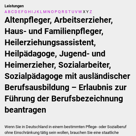
Leistungen
A
B
C
D
E
F
G
H
I
J
K
L
M
N
O
P
Q
R
S
T
U
V
W
X
Y
Z
Stadtverwaltung
Altenpfleger, Arbeitserzieher,
Ansprechpartner
Haus- und Familienpfleger,
Heilerziehungsassistent,
Behördenwegweiser
Heilpädagoge, Jugend- und
Stellenangebote
Heimerzieher, Sozialarbeiter,
Kontakt
Sozialpädagoge mit ausländischer
Veröffentlichungen
Berufsausbildung – Erlaubnis zur
Führung der Berufsbezeichnung
Ortsrecht
beantragen
FNP / Bebauungspläne
Wahlen
Wenn Sie in Deutschland in einem bestimmten Pflege- oder Sozialberuf
ohne Einschränkung tätig sein wollen, brauchen Sie eine staatliche