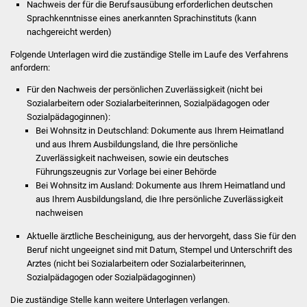
Nachweis der für die Berufsausübung erforderlichen deutschen
Vereine und Parteien
Sprachkenntnisse eines anerkannten Sprachinstituts (kann
nachgereicht werden)
Selbsteintrag Vereine
Folgende Unterlagen wird die zuständige Stelle im Laufe des Verfahrens
anfordern:
Beirat Süßener Vereine
Für den Nachweis der persönlichen Zuverlässigkeit (nicht bei
Sozialarbeitern oder Sozialarbeiterinnen, Sozialpädagogen oder
Sportanlagen
Sozialpädagoginnen):
Bei Wohnsitz in Deutschland: Dokumente aus Ihrem Heimatland
und aus Ihrem Ausbildungsland, die Ihre persönliche
Tourismus
Zuverlässigkeit nachweisen, sowie ein deutsches
Führungszeugnis zur Vorlage bei einer Behörde
Erlebnisregion
Bei Wohnsitz im Ausland: Dokumente aus Ihrem Heimatland und
Schwäbischer Albtrauf
aus Ihrem Ausbildungsland, die Ihre persönliche Zuverlässigkeit
nachweisen
Route der
Aktuelle ärztliche Bescheinigung, aus der hervorgeht, dass Sie für den
Industriekultur
Beruf nicht ungeeignet sind mit Datum, Stempel und Unterschrift des
Arztes (nicht bei Sozialarbeitern oder Sozialarbeiterinnen,
Lebenslagen
Sozialpädagogen oder Sozialpädagoginnen)
Die zuständige Stelle kann weitere Unterlagen verlangen.