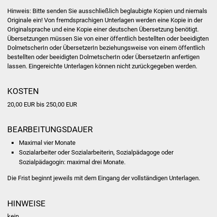
Senioren
Hinweis: Bitte senden Sie ausschließlich beglaubigte Kopien und niemals
Originale ein! Von fremdsprachigen Unterlagen werden eine Kopie in der
Stadtseniorenrat
Originalsprache und eine Kopie einer deutschen Übersetzung benötigt.
Übersetzungen müssen Sie von einer öffentlich bestellten oder beeidigten
Sommerwochen für
DolmetscherIn oder ÜbersetzerIn beziehungsweise von einem öffentlich
bestellten oder beeidigten DolmetscherIn oder ÜbersetzerIn anfertigen
Ältere
lassen. Eingereichte Unterlagen können nicht zurückgegeben werden.
Seniorenwohn- und
KOSTEN
Pflegeheim
20,00 EUR bis 250,00 EUR
Familien
BEARBEITUNGSDAUER
Familientreff
Maximal vier Monate
Sozialarbeiter oder Sozialarbeiterin, Sozialpädagoge oder
Kinder und Jugendliche
Sozialpädagogin: maximal drei Monate.
Die Frist beginnt jeweils mit dem Eingang der vollständigen Unterlagen.
Schülerferienprogramm
HINWEISE
Migration und Integration
kein