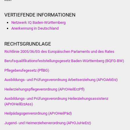
Freundeskreis Asyl
VERTIEFENDE INFORMATIONEN
Ukraine-Hilfe
Netzwerk IQ Baden-Württemberg
Anerkennung in Deutschland
Wohnen
RECHTSGRUNDLAGE
Bauen in Süßen
Richtlinie 2005/36/EG des Europäischen Parlaments und des Rates
Berufsqualifikationsfeststellungsgesetz Baden-Württemberg (BQFG-BW)
Wohnimmobilien +
Baugrundstücke
Pflegeberufegesetz (PflBG)
Ausbildungs- und Prüfungsverordnung Arbeitserziehung (APrOArbErz)
Wirtschaft
Heilerziehungspflegeverordnung (
APrOHeilErzPfl
)
Haushalt & Infos
Ausbildungs- und Prüfungsverordnung Heilerziehungsassistenz
(APrOHeilErzAss)
Wirtschaftsförderung
Heilpädagogenverordnung (APrOHeilPäd)
Jugend- und Heimerzieherverordnung (APrOJuHeErz)
Gewerbeimmobilien