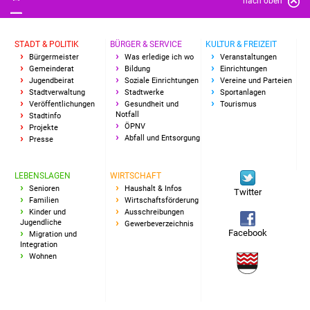
nach oben
STADT & POLITIK
BÜRGER & SERVICE
KULTUR & FREIZEIT
Bürgermeister
Was erledige ich wo
Veranstaltungen
Gemeinderat
Bildung
Einrichtungen
Jugendbeirat
Soziale Einrichtungen
Vereine und Parteien
Stadtverwaltung
Stadtwerke
Sportanlagen
Veröffentlichungen
Gesundheit und
Tourismus
Notfall
Stadtinfo
ÖPNV
Projekte
Abfall und Entsorgung
Presse
LEBENSLAGEN
WIRTSCHAFT
Senioren
Haushalt & Infos
Twitter
Familien
Wirtschaftsförderung
Kinder und
Ausschreibungen
Jugendliche
Gewerbeverzeichnis
Facebook
Migration und
Integration
Wohnen