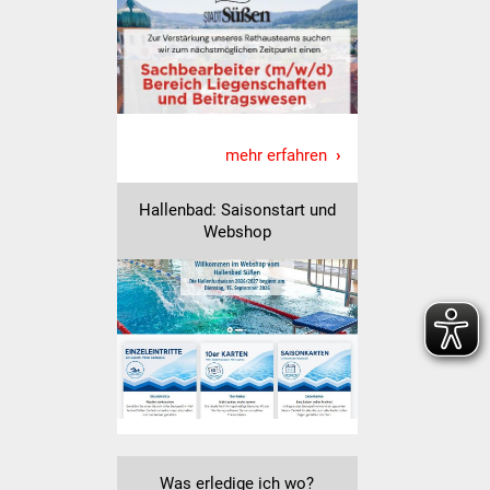
Veranstaltungen
Stadtfest
Ostermarkt
mehr erfahren
Einrichtungen
Hallenbad: Saisonstart und
Hallenbad
Webshop
Stadtbücherei
Stadtarchiv
Zehntscheuer
Bürgerhaus
Kulturhalle
Was erledige ich wo?