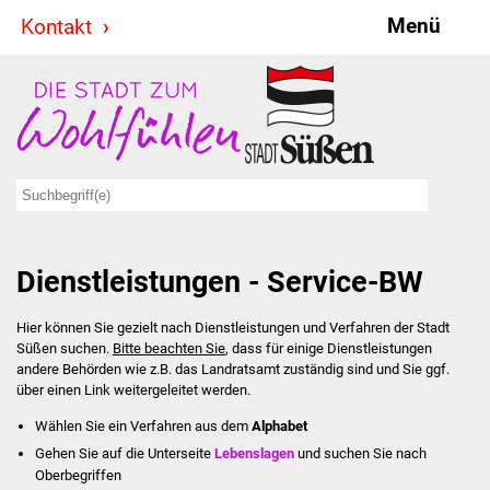
Menü
Kontakt
Stadt & Politik
Bürgermeister
Reden
Gemeinderat
Dienstleistungen - Service-BW
Ausschüsse
Hier können Sie gezielt nach Dienstleistungen und Verfahren der Stadt
Ratsinformationssystem
Süßen suchen.
Bitte beachten Sie
, dass für einige Dienstleistungen
andere Behörden wie z.B. das Landratsamt zuständig sind und Sie ggf.
Jugendbeirat
über einen Link weitergeleitet werden.
Wählen Sie ein Verfahren aus dem
Alphabet
Summerrockfestival
Gehen Sie auf die Unterseite
Lebenslagen
und suchen Sie nach
Oberbegriffen
Hallenbadparty