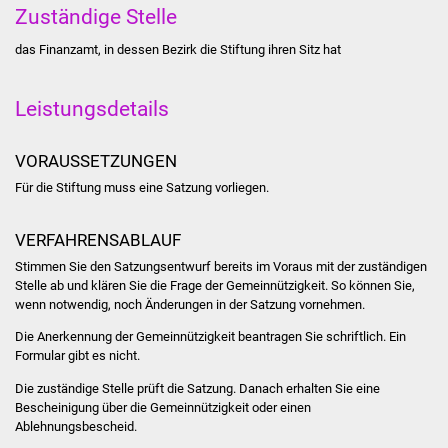
Zuständige Stelle
Stadtinfo
das Finanzamt, in dessen Bezirk die Stiftung ihren Sitz hat
Jubiläumsjahr 2021
Leistungsdetails
Partnerstädte
Projekte
VORAUSSETZUNGEN
Für die Stiftung muss eine Satzung vorliegen.
Schulentwicklung Bizet
VERFAHRENSABLAUF
Sanierung Hallenbad
Stimmen Sie den Satzungsentwurf bereits im Voraus mit der zuständigen
Stelle ab und klären Sie die Frage der Gemeinnützigkeit.
So können Sie,
Sanierung Bizethalle
wenn notwendig, noch Änderungen in der Satzung vornehmen.
Die Anerkennung der Gemeinnützigkeit beantragen Sie schriftlich.
Ein
Ortsentwicklung
Formular gibt es nicht.
Die zuständige Stelle prüft die Satzung. Danach erhalten Sie eine
Presse
Bescheinigung über die Gemeinnützigkeit oder einen
Ablehnungsbescheid.
Bürger & Service