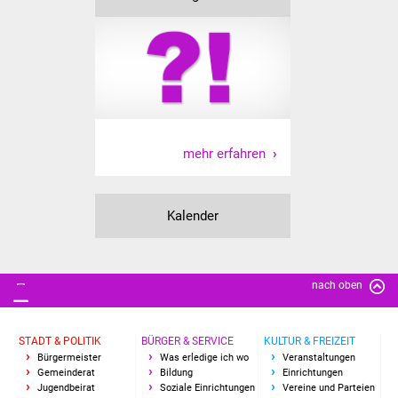
Vereine und Parteien
Selbsteintrag Vereine
Beirat Süßener Vereine
Sportanlagen
mehr erfahren
Tourismus
Kalender
Erlebnisregion
Schwäbischer Albtrauf
nach oben
Route der
Industriekultur
STADT & POLITIK
BÜRGER & SERVICE
KULTUR & FREIZEIT
Bürgermeister
Was erledige ich wo
Veranstaltungen
Lebenslagen
Gemeinderat
Bildung
Einrichtungen
Jugendbeirat
Soziale Einrichtungen
Vereine und Parteien