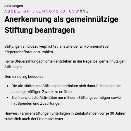
Leistungen
A
B
C
D
E
F
G
H
I
J
K
L
M
N
O
P
Q
R
S
T
U
V
W
X
Y
Z
Stadtverwaltung
Anerkennung als gemeinnützige
Ansprechpartner
Stiftung beantragen
Behördenwegweiser
Stiftungen sind dazu verpflichtet, anstelle der Einkommensteuer
Körperschaftsteuer zu zahlen.
Stellenangebote
Keine Steuerzahlungspflichten entstehen in der Regel bei gemeinnützigen
Stiftungen.
Kontakt
Gemeinnützig bedeutet:
Veröffentlichungen
Die Aktivitäten der Stiftung beschränken sich darauf, ihren ideellen
satzungsmäßigen Zweck zu erfüllen.
Ortsrecht
Sie finanziert die Aktivitäten nur mit dem Stiftungsvermögen sowie
mit Spenden und Zustiftungen.
FNP / Bebauungspläne
Hinweis: Familienstiftungen unterliegen in Zeitabständen von je 30 Jahren
zusätzlich auch der Erbersatzsteuer.
Wahlen