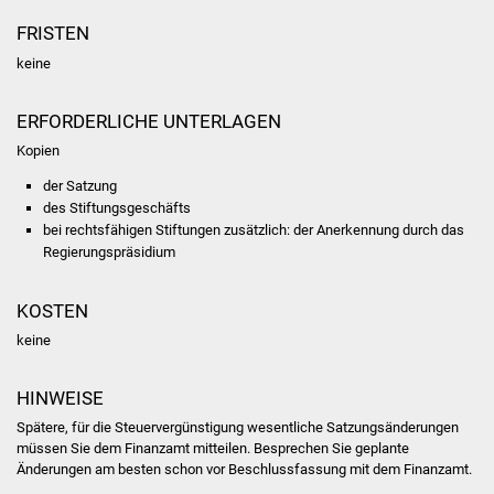
FRISTEN
Was erledige ich wo
keine
Dienstleistungen
ERFORDERLICHE UNTERLAGEN
Lebenslagen
Kopien
der Satzung
Formulare
des Stiftungsgeschäfts
bei rechtsfähigen Stiftungen zusätzlich: der Anerkennung durch das
Bürgerinfos
Regierungspräsidium
Bildung
KOSTEN
keine
Schulen
HINWEISE
Kindergärten
Spätere, für die Steuervergünstigung wesentliche Satzungsänderungen
müssen Sie dem Finanzamt mitteilen. Besprechen Sie geplante
Kolping-Musikschule
Änderungen am besten schon vor Beschlussfassung mit dem Finanzamt.