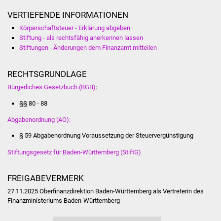
Volkshochschule
VERTIEFENDE INFORMATIONEN
Soziale Einrichtungen
Körperschaftsteuer - Erklärung abgeben
Stiftung - als rechtsfähig anerkennen lassen
Stiftungen - Änderungen dem Finanzamt mitteilen
Kirchen
RECHTSGRUNDLAGE
Lokale Agenda
Bürgerliches Gesetzbuch (BGB)
:
Jugendhaus
§§ 80 - 88
Abgabenordnung (AO):
Fachteam Jugend
§ 59 Abgabenordnung Voraussetzung der Steuervergünstigung
Kinder- und
Stiftungsgesetz für Baden-Württemberg (StiftG)
Familienzentrum
FREIGABEVERMERK
Stadtwerke
27.11.2025 Oberfinanzdirektion Baden-Württemberg als Vertreterin des
Finanzministeriums Baden-Württemberg
Suenergie