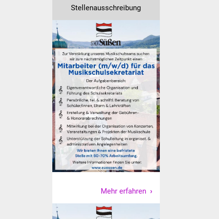
NETZMonitor
Stellenausschreibung
Gesundheit und Notfall
Ärzte und Apotheken
Pflege von Angehörigen
Hitzewarnung / UV-
Index
ÖPNV
Bürgerbus (MOBS)
Abfall und Entsorgung
Mehr erfahren
Kultur & Freizeit