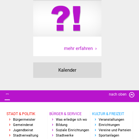
IKG Auen
Ausschreibungen
Öffentliche
Ausschreibung
mehr erfahren
Europaweite
Ausschreibung
Kalender
Beschränkte
Ausschreibung
nach oben
Freihändige Vergabe
STADT & POLITIK
BÜRGER & SERVICE
KULTUR & FREIZEIT
Gewerbeverzeichnis
Bürgermeister
Was erledige ich wo
Veranstaltungen
Gemeinderat
Bildung
Einrichtungen
Jugendbeirat
Soziale Einrichtungen
Vereine und Parteien
Gewerbe - Selbsteintrag
Stadtverwaltung
Stadtwerke
Sportanlagen