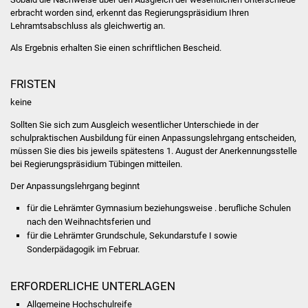
Volkshochschule
erbracht worden sind, erkennt das Regierungspräsidium Ihren
Lehramtsabschluss als gleichwertig an.
Soziale Einrichtungen
Als Ergebnis erhalten Sie einen schriftlichen Bescheid.
Kirchen
FRISTEN
keine
Lokale Agenda
Sollten Sie sich zum Ausgleich wesentlicher Unterschiede in der
Jugendhaus
schulpraktischen Ausbildung für einen Anpassungslehrgang entscheiden,
müssen Sie dies bis jeweils spätestens 1. August der Anerkennungsstelle
bei Regierungspräsidium Tübingen mitteilen.
Fachteam Jugend
Der Anpassungslehrgang beginnt
Kinder- und
für die Lehrämter Gymnasium beziehungsweise . berufliche Schulen
Familienzentrum
nach den Weihnachtsferien und
für die Lehrämter Grundschule, Sekundarstufe I sowie
Stadtwerke
Sonderpädagogik im Februar.
Suenergie
ERFORDERLICHE UNTERLAGEN
Allgemeine Hochschulreife