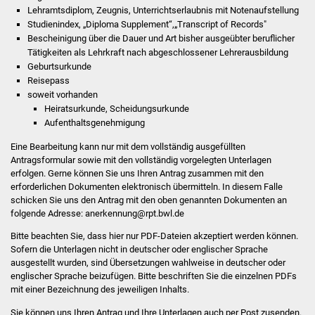
NETZMonitor
Lehramtsdiplom, Zeugnis, Unterrichtserlaubnis mit Notenaufstellung
Studienindex, „Diploma Supplement“,„Transcript of Records"
Gesundheit und Notfall
Bescheinigung über die Dauer und Art bisher ausgeübter beruflicher
Tätigkeiten als Lehrkraft nach abgeschlossener Lehrerausbildung
Geburtsurkunde
Ärzte und Apotheken
Reisepass
soweit vorhanden
Pflege von Angehörigen
Heiratsurkunde, Scheidungsurkunde
Aufenthaltsgenehmigung
Hitzewarnung / UV-
Eine Bearbeitung kann nur mit dem vollständig ausgefüllten
Index
Antragsformular sowie mit den vollständig vorgelegten Unterlagen
erfolgen. Gerne können Sie uns Ihren Antrag zusammen mit den
erforderlichen Dokumenten elektronisch übermitteln. In diesem Falle
ÖPNV
schicken Sie uns den Antrag mit den oben genannten Dokumenten an
folgende Adresse: anerkennung@rpt.bwl.de
Bürgerbus (MOBS)
Bitte beachten Sie, dass hier nur PDF-Dateien akzeptiert werden können.
Sofern die Unterlagen nicht in deutscher oder englischer Sprache
Abfall und Entsorgung
ausgestellt wurden, sind Übersetzungen wahlweise in deutscher oder
englischer Sprache beizufügen. Bitte beschriften Sie die einzelnen PDFs
Kultur & Freizeit
mit einer Bezeichnung des jeweiligen Inhalts.
Sie können uns Ihren Antrag und Ihre Unterlagen auch per Post zusenden.