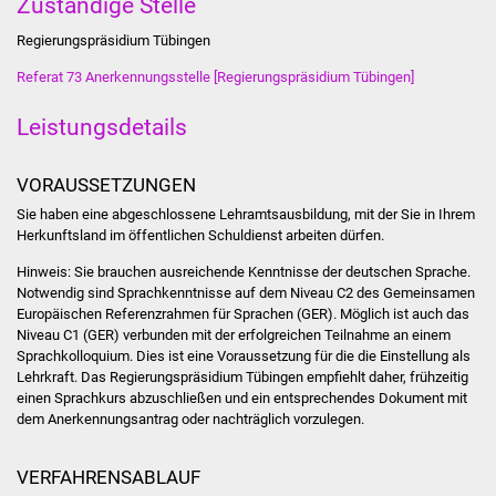
Zuständige Stelle
Stadtinfo
Regierungspräsidium Tübingen
Jubiläumsjahr 2021
Referat 73 Anerkennungsstelle [Regierungspräsidium Tübingen]
Partnerstädte
Leistungsdetails
Projekte
VORAUSSETZUNGEN
Sie haben eine abgeschlossene Lehramtsausbildung, mit der Sie in Ihrem
Schulentwicklung Bizet
Herkunftsland im öffentlichen Schuldienst arbeiten dürfen.
Hinweis: Sie brauchen ausreichende Kenntnisse der deutschen Sprache.
Sanierung Hallenbad
Notwendig sind Sprachkenntnisse auf dem Niveau C2 des Gemeinsamen
Europäischen Referenzrahmen für Sprachen (GER). Möglich ist auch das
Sanierung Bizethalle
Niveau C1 (GER) verbunden mit der erfolgreichen Teilnahme an einem
Sprachkolloquium. Dies ist eine Voraussetzung für die die Einstellung als
Lehrkraft. Das Regierungspräsidium Tübingen empfiehlt daher, frühzeitig
Ortsentwicklung
einen Sprachkurs abzuschließen und ein entsprechendes Dokument mit
dem Anerkennungsantrag oder nachträglich vorzulegen.
Presse
VERFAHRENSABLAUF
Bürger & Service