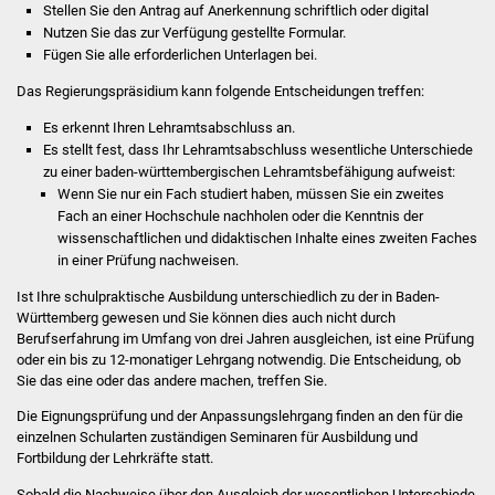
Stellen Sie den Antrag auf Anerkennung schriftlich oder digital
Nutzen Sie das zur Verfügung gestellte Formular.
Was erledige ich wo
Fügen Sie alle erforderlichen Unterlagen bei.
Dienstleistungen
Das Regierungspräsidium kann folgende Entscheidungen treffen:
Es erkennt Ihren Lehramtsabschluss an.
Lebenslagen
Es stellt fest, dass Ihr Lehramtsabschluss wesentliche Unterschiede
zu einer baden-württembergischen Lehramtsbefähigung aufweist:
Wenn Sie nur ein Fach studiert haben, müssen Sie ein zweites
Formulare
Fach an einer Hochschule nachholen oder die Kenntnis der
wissenschaftlichen und didaktischen Inhalte eines zweiten Faches
Bürgerinfos
in einer Prüfung nachweisen.
Ist Ihre schulpraktische Ausbildung unterschiedlich zu der in Baden-
Bildung
Württemberg gewesen und Sie können dies auch nicht durch
Berufserfahrung im Umfang von drei Jahren ausgleichen, ist eine Prüfung
Schulen
oder ein bis zu 12-monatiger Lehrgang notwendig. Die Entscheidung, ob
Sie das eine oder das andere machen, treffen Sie.
Kindergärten
Die Eignungsprüfung und der Anpassungslehrgang finden an den für die
einzelnen Schularten zuständigen Seminaren für Ausbildung und
Kolping-Musikschule
Fortbildung der Lehrkräfte statt.
Sobald die Nachweise über den Ausgleich der wesentlichen Unterschiede