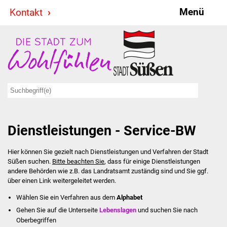
Menü
Kontakt
Stadt & Politik
Bürgermeister
Reden
Gemeinderat
Dienstleistungen - Service-BW
Ausschüsse
Hier können Sie gezielt nach Dienstleistungen und Verfahren der Stadt
Ratsinformationssystem
Süßen suchen.
Bitte beachten Sie
, dass für einige Dienstleistungen
andere Behörden wie z.B. das Landratsamt zuständig sind und Sie ggf.
Jugendbeirat
über einen Link weitergeleitet werden.
Wählen Sie ein Verfahren aus dem
Alphabet
Summerrockfestival
Gehen Sie auf die Unterseite
Lebenslagen
und suchen Sie nach
Oberbegriffen
Hallenbadparty