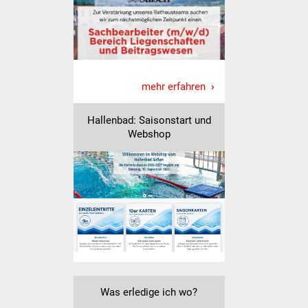
Freundeskreis Asyl
Ukraine-Hilfe
Wohnen
mehr erfahren
Bauen in Süßen
Hallenbad: Saisonstart und
Webshop
Wohnimmobilien +
Baugrundstücke
Wirtschaft
Haushalt & Infos
Wirtschaftsförderung
Was erledige ich wo?
Gewerbeimmobilien