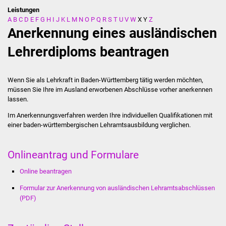
Leistungen
A
B
C
D
E
F
G
H
I
J
K
L
M
N
O
P
Q
R
S
T
U
V
W
X
Y
Z
Stadtverwaltung
Anerkennung eines ausländischen
Ansprechpartner
Lehrerdiploms beantragen
Behördenwegweiser
Wenn Sie als Lehrkraft in Baden-Württemberg tätig werden möchten,
müssen Sie Ihre im Ausland erworbenen Abschlüsse vorher anerkennen
Stellenangebote
lassen.
Im Anerkennungsverfahren werden Ihre individuellen Qualifi­kationen mit
Kontakt
einer baden-württembergischen Lehramtsausbildung verglichen.
Veröffentlichungen
Onlineantrag und Formulare
Ortsrecht
Online beantragen
FNP / Bebauungspläne
Formular zur Anerkennung von ausländischen Lehramtsabschlüssen
(PDF)
Wahlen