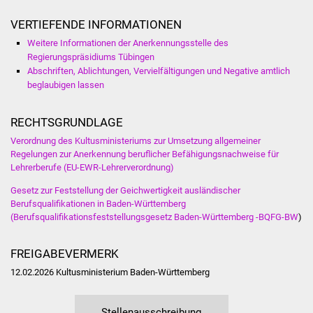
Vereine und Parteien
VERTIEFENDE INFORMATIONEN
Weitere Informationen der Anerkennungsstelle des
Selbsteintrag Vereine
Regierungspräsidiums Tübingen
Abschriften, Ablichtungen, Vervielfältigungen und Negative amtlich
Beirat Süßener Vereine
beglaubigen lassen
Sportanlagen
RECHTSGRUNDLAGE
Verordnung des Kultusministeriums zur Umsetzung allgemeiner
Tourismus
Regelungen zur Anerkennung beruflicher Befähigungsnachweise für
Lehrerberufe (EU-EWR-Lehrerverordnung)
Erlebnisregion
Gesetz zur Feststellung der Geichwertigkeit ausländischer
Schwäbischer Albtrauf
Berufsqualifikationen in Baden-Württemberg
(Berufsqualifikationsfeststellungsgesetz Baden-Württemberg -BQFG-BW
)
Route der
Industriekultur
FREIGABEVERMERK
12.02.2026 Kultusministerium Baden-Württemberg
Lebenslagen
Stellenausschreibung