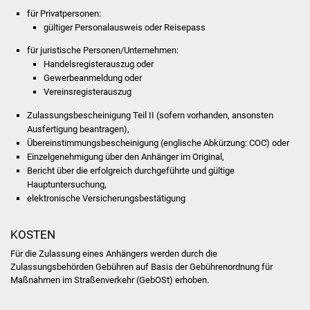
NETZMonitor
für Privatpersonen:
gültiger Personalausweis oder Reisepass
Gesundheit und Notfall
für juristische Personen/Unternehmen:
Handelsregisterauszug oder
Ärzte und Apotheken
Gewerbeanmeldung oder
Vereinsregisterauszug
Pflege von Angehörigen
Zulassungsbescheinigung Teil II (sofern vorhanden, ansonsten
Ausfertigung beantragen),
Hitzewarnung / UV-
Übereinstimmungsbescheinigung (englische Abkürzung: COC) oder
Index
Einzelgenehmigung über den Anhänger im Original,
Bericht über die erfolgreich durchgeführte und gültige
Hauptuntersuchung,
ÖPNV
elektronische Versicherungsbestätigung
Bürgerbus (MOBS)
KOSTEN
Abfall und Entsorgung
Für die Zulassung eines Anhängers werden durch die
Zulassungsbehörden Gebühren auf Basis der Gebührenordnung für
Maßnahmen im Straßenverkehr (GebOSt) erhoben.
Kultur & Freizeit