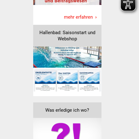
Senioren
Stadtseniorenrat
mehr erfahren
Sommerwochen für
Hallenbad: Saisonstart und
Ältere
Webshop
Seniorenwohn- und
Pflegeheim
Familien
Familientreff
Kinder und Jugendliche
Was erledige ich wo?
Schülerferienprogramm
Migration und Integration