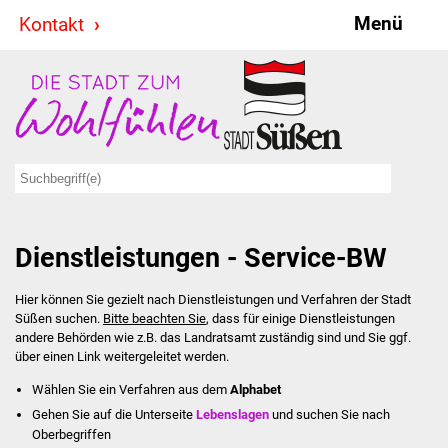
Menü
Kontakt
Stadt & Politik
Bürgermeister
Reden
Gemeinderat
Dienstleistungen - Service-BW
Ausschüsse
Hier können Sie gezielt nach Dienstleistungen und Verfahren der Stadt
Ratsinformationssystem
Süßen suchen.
Bitte beachten Sie
, dass für einige Dienstleistungen
andere Behörden wie z.B. das Landratsamt zuständig sind und Sie ggf.
Jugendbeirat
über einen Link weitergeleitet werden.
Wählen Sie ein Verfahren aus dem
Alphabet
Summerrockfestival
Gehen Sie auf die Unterseite
Lebenslagen
und suchen Sie nach
Oberbegriffen
Hallenbadparty