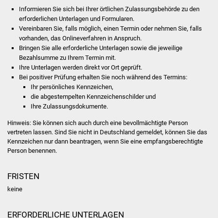
Volkshochschule
Informieren Sie sich bei Ihrer örtlichen Zulassungsbehörde zu den
erforderlichen Unterlagen und Formularen.
Soziale Einrichtungen
Vereinbaren Sie, falls möglich, einen Termin oder nehmen Sie, falls
vorhanden, das Onlineverfahren in Anspruch.
Bringen Sie alle erforderliche Unterlagen sowie die jeweilige
Kirchen
Bezahlsumme zu Ihrem Termin mit.
Ihre Unterlagen werden direkt vor Ort geprüft.
Lokale Agenda
Bei positiver Prüfung erhalten Sie noch während des Termins:
Ihr persönliches Kennzeichen,
Jugendhaus
die abgestempelten Kennzeichenschilder und
Ihre Zulassungsdokumente.
Fachteam Jugend
Hinweis: Sie können sich auch durch eine bevollmächtigte Person
vertreten lassen. Sind Sie nicht in Deutschland gemeldet, können Sie das
Kinder- und
Kennzeichen nur dann beantragen, wenn Sie eine empfangsberechtigte
Person benennen.
Familienzentrum
FRISTEN
Stadtwerke
keine
Suenergie
ERFORDERLICHE UNTERLAGEN