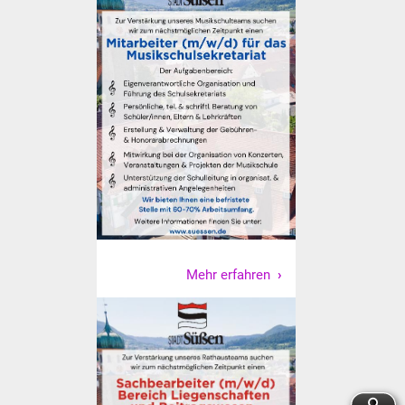
Vereine und Parteien
Selbsteintrag Vereine
Beirat Süßener Vereine
Sportanlagen
Tourismus
Erlebnisregion
Schwäbischer Albtrauf
Mehr erfahren
Route der
Industriekultur
Lebenslagen