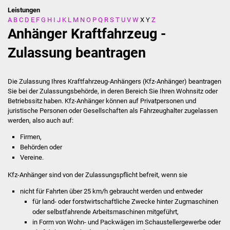
Leistungen
A
B
C
D
E
F
G
H
I
J
K
L
M
N
O
P
Q
R
S
T
U
V
W
X
Y
Z
Stadtverwaltung
Anhänger Kraftfahrzeug -
Ansprechpartner
Zulassung beantragen
Behördenwegweiser
Die Zulassung Ihres Kraftfahrzeug-Anhängers (Kfz-Anhänger) beantragen
Sie bei der Zulassungsbehörde, in deren Bereich Sie Ihren Wohnsitz oder
Stellenangebote
Betriebssitz haben. Kfz-Anhänger können auf Privatpersonen und
juristische Personen oder Gesellschaften als Fahrzeughalter zugelassen
Kontakt
werden, also auch auf:
Firmen,
Veröffentlichungen
Behörden oder
Vereine.
Ortsrecht
Kfz-Anhänger sind von der Zulassungspflicht befreit, wenn sie
FNP / Bebauungspläne
nicht für Fahrten über 25 km/h gebraucht werden und entweder
für land- oder forstwirtschaftliche Zwecke hinter Zugmaschinen
oder selbstfahrende Arbeitsmaschinen mitgeführt,
Wahlen
in Form von Wohn- und Packwägen im Schaustellergewerbe oder