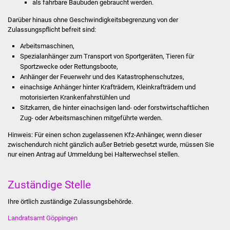
als fahrbare Baubuden gebraucht werden.
Stadtinfo
Darüber hinaus ohne Geschwindigkeitsbegrenzung von der
Zulassungspflicht befreit sind:
Jubiläumsjahr 2021
Arbeitsmaschinen,
Partnerstädte
Spezialanhänger zum Transport von Sportgeräten, Tieren für
Sportzwecke oder Rettungsboote,
Anhänger der Feuerwehr und des Katastrophenschutzes,
Projekte
einachsige Anhänger hinter Krafträdern, Kleinkrafträdern und
motorisierten Krankenfahrstühlen und
Schulentwicklung Bizet
Sitzkarren, die hinter einachsigen land- oder forstwirtschaftlichen
Zug- oder Arbeitsmaschinen mitgeführte werden.
Sanierung Hallenbad
Hinweis: Für einen schon zugelassenen Kfz-Anhänger, wenn dieser
zwischendurch nicht gänzlich außer Betrieb gesetzt wurde, müssen Sie
Sanierung Bizethalle
nur einen Antrag auf Ummeldung bei Halterwechsel stellen.
Ortsentwicklung
Zuständige Stelle
Presse
Ihre örtlich zuständige Zulassungsbehörde.
Landratsamt Göppingen
Bürger & Service