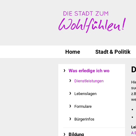
Home
Stadt & Politik
D
Was erledige ich wo
Dienstleistungen
Hi
su
Lebenslagen
z.
we
Formulare
Bürgerinfos
Le
A
Bildung