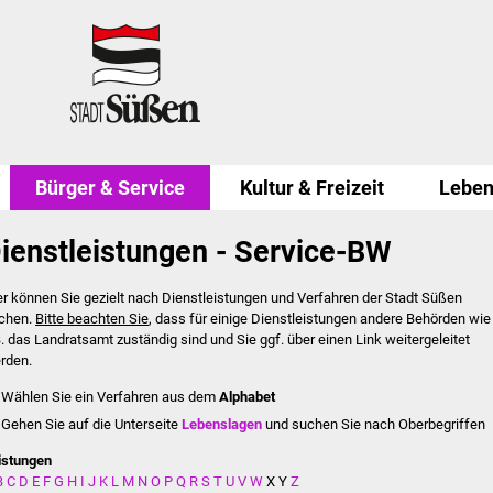
Bürger & Service
Kultur & Freizeit
Leben
ienstleistungen - Service-BW
er können Sie gezielt nach Dienstleistungen und Verfahren der Stadt Süßen
chen.
Bitte beachten Sie
, dass für einige Dienstleistungen andere Behörden wie
B. das Landratsamt zuständig sind und Sie ggf. über einen Link weitergeleitet
rden.
Wählen Sie ein Verfahren aus dem
Alphabet
Gehen Sie auf die Unterseite
Lebenslagen
und suchen Sie nach Oberbegriffen
istungen
B
C
D
E
F
G
H
I
J
K
L
M
N
O
P
Q
R
S
T
U
V
W
X
Y
Z