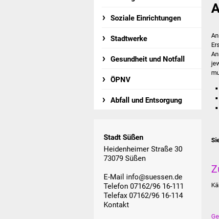
A
Soziale Einrichtungen
An
Stadtwerke
Er
An
Gesundheit und Notfall
je
mu
ÖPNV
Abfall und Entsorgung
Stadt Süßen
Si
Heidenheimer Straße 30
73079 Süßen
Z
E-Mail
info@suessen.de
Kä
Telefon 07162/96 16-111
Telefax 07162/96 16-114
Kontakt
Ge