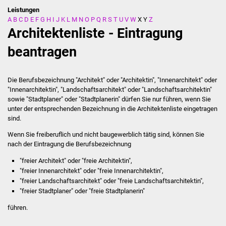
Leistungen
A
B
C
D
E
F
G
H
I
J
K
L
M
N
O
P
Q
R
S
T
U
V
W
X
Y
Z
Stadtverwaltung
Architektenliste - Eintragung
Ansprechpartner
beantragen
Behördenwegweiser
Die Berufsbezeichnung "Architekt" oder "Architektin", "Innenarchitekt" oder
"Innenarchitektin", "Landschaftsarchitekt" oder "Landschaftsarchitektin"
Stellenangebote
sowie "Stadtplaner" oder "Stadtplanerin" dürfen Sie nur führen, wenn Sie
unter der entsprechenden Bezeichnung in die Architektenliste eingetragen
Kontakt
sind.
Wenn Sie
freiberuflich und nicht baugewerblich tätig
sind
,
können Sie
Veröffentlichungen
nach der Eintragung die Berufsbezeichnung
"freier Architekt" oder "freie Architektin",
Ortsrecht
"freier Innenarchitekt" oder "freie Innenarchitektin",
"freier Landschaftsarchitekt" oder "freie Landschaftsarchitektin",
FNP / Bebauungspläne
"freier Stadtplaner" oder "freie Stadtplanerin"
führen.
Wahlen