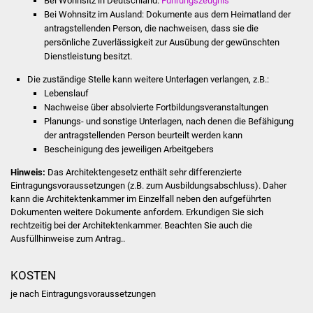
Bei Wohnsitz in Deutschland:
Führungszeugnis
NETZMonitor
Bei Wohnsitz im Ausland: Dokumente aus dem Heimatland der
antragstellenden Person, die nachweisen, dass sie die
Gesundheit und Notfall
persönliche Zuverlässigkeit zur Ausübung der gewünschten
Dienstleistung besitzt.
Ärzte und Apotheken
Die zuständige Stelle kann weitere Unterlagen verlangen, z.B.:
Lebenslauf
Pflege von Angehörigen
Nachweise über absolvierte Fortbildungsveranstaltungen
Planungs- und sonstige Unterlagen, nach denen die Befähigung
der antragstellenden Person beurteilt werden kann
Hitzewarnung / UV-
Bescheinigung des jeweiligen Arbeitgebers
Index
Hinweis:
Das Architektengesetz enthält sehr differenzierte
Eintragungsvoraussetzungen (z.B. zum Ausbildungsabschluss). Daher
ÖPNV
kann die Architektenkammer im Einzelfall neben den aufgeführten
Dokumenten weitere Dokumente anfordern. Erkundigen Sie sich
Bürgerbus (MOBS)
rechtzeitig bei der Architektenkammer. Beachten Sie auch die
Ausfüllhinweise zum Antrag..
Abfall und Entsorgung
KOSTEN
Kultur & Freizeit
je nach Eintragungsvoraussetzungen