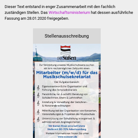
Dieser Text entstand in enger Zusammenarbeit mit den fachlich
Vereine und Parteien
zuständigen Stellen. Das
Wirtschaftsministerium
hat dessen ausführliche
Fassung am 28.01.2020 freigegeben.
Selbsteintrag Vereine
Stellenausschreibung
Beirat Süßener Vereine
Sportanlagen
Tourismus
Erlebnisregion
Schwäbischer Albtrauf
Route der
Industriekultur
Lebenslagen