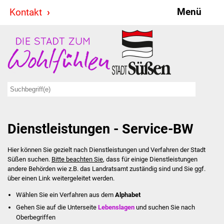
Menü
Kontakt
Stadt & Politik
Bürgermeister
Reden
Gemeinderat
Dienstleistungen - Service-BW
Ausschüsse
Hier können Sie gezielt nach Dienstleistungen und Verfahren der Stadt
Ratsinformationssystem
Süßen suchen.
Bitte beachten Sie
, dass für einige Dienstleistungen
andere Behörden wie z.B. das Landratsamt zuständig sind und Sie ggf.
Jugendbeirat
über einen Link weitergeleitet werden.
Wählen Sie ein Verfahren aus dem
Alphabet
Summerrockfestival
Gehen Sie auf die Unterseite
Lebenslagen
und suchen Sie nach
Oberbegriffen
Hallenbadparty