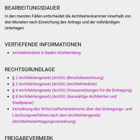
Veranstaltungen
BEARBEITUNGSDAUER
In den meisten Fällen entscheidet die Architektenkammer innerhalb von
Stadtfest
drei Monaten nach Einreichung des Antrags und der vollständigen
Unterlagen.
Ostermarkt
VERTIEFENDE INFORMATIONEN
Einrichtungen
Architektenliste in Baden-Württemberg
Hallenbad
RECHTSGRUNDLAGE
Stadtbücherei
§ 2 Architektengesetz (ArchG) (Berufsbezeichnung)
§ 3 Architektengesetz (ArchG) (Architektenliste)
Stadtarchiv
§ 4 Architektengesetz (ArchG) (Voraussetzungen für die Eintragung)
§ 8 Architektengesetz (ArchG) (Auswärtige Architekten und
Stadtplaner)
Zehntscheuer
Verordnung des Wirtschaftsministeriums über das Eintragungs- und
Löschungsverfahren nach dem Architektengesetz
Bürgerhaus
(Architekteneintragungsverordnung)
Kulturhalle
FREIGABEVERMERK