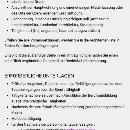
akademische Grade
Volkshochschule
Anschrift der Hauptwohnung und einer etwaigen Niederlassung oder
des Orts der überwiegenden Beschäftigung
Soziale Einrichtungen
Fachrichtung, in der die Eintragung erfolgen soll (Architektur,
Innenarchitektur, Landschaftsarchitektur,
Stadtplanung)
Kirchen
Tätigkeitsart (frei, angestellt, beamtet, baugewerblich)
Erfüllen Sie alle Voraussetzungen, werden Sie in die Architektenliste in
Lokale Agenda
Baden-Württemberg eingetragen.
Entspricht die zuständige Stelle Ihrem Antrag nicht, erhalten Sie einen
Jugendhaus
schriftlich begründeten Bescheid mit Rechtsbehelfsbelehrung.
Fachteam Jugend
ERFORDERLICHE UNTERLAGEN
Prüfungszeugnisse, Diplome, sonstige Befähigungsnachweise oder
Kinder- und
Bescheinigungen über die Berufsfähigkeit
Familienzentrum
Tätigkeitsnachweise über nach Abschluss der Berufsausbildung
ausgeübte praktische Tätigkeiten
Stadtwerke
Nachweis der Berufshaftpflichtversicherung (Versicherungsschein in
Kopie)
Meldebestätigung
Suenergie
für den Nachweis der persönlichen Zuverlässigkeit: