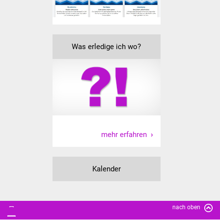
Freundeskreis Asyl
Ukraine-Hilfe
Was erledige ich wo?
Wohnen
Bauen in Süßen
Wohnimmobilien +
Baugrundstücke
mehr erfahren
Wirtschaft
Haushalt & Infos
Kalender
Wirtschaftsförderung
nach oben
Gewerbeimmobilien