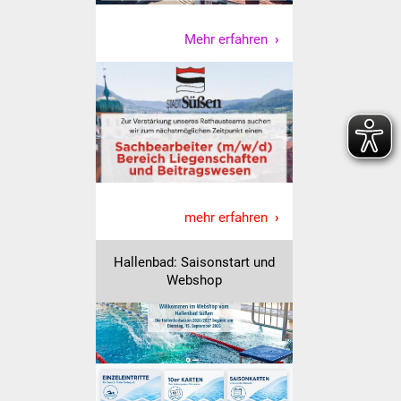
Senioren
Mehr erfahren
Stadtseniorenrat
Sommerwochen für
Ältere
Seniorenwohn- und
Pflegeheim
Familien
mehr erfahren
Familientreff
Hallenbad: Saisonstart und
Webshop
Kinder und Jugendliche
Schülerferienprogramm
Migration und Integration