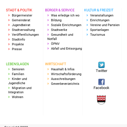
IKG Auen
STADT & POLITIK
BÜRGER & SERVICE
KULTUR & FREIZEIT
Bürgermeister
Was erledige ich wo
Veranstaltungen
Ausschreibungen
Gemeinderat
Bildung
Einrichtungen
Jugendbeirat
Soziale Einrichtungen
Vereine und Parteien
Stadtverwaltung
Stadtwerke
Sportanlagen
Öffentliche
Veröffentlichungen
Gesundheit und
Tourismus
Notfall
Stadtinfo
Ausschreibung
ÖPNV
Projekte
Abfall und Entsorgung
Presse
Europaweite
Ausschreibung
LEBENSLAGEN
WIRTSCHAFT
Senioren
Haushalt & Infos
Twitter
Beschränkte
Familien
Wirtschaftsförderung
Kinder und
Ausschreibungen
Ausschreibung
Jugendliche
Gewerbeverzeichnis
Facebook
Migration und
Integration
Freihändige Vergabe
Wohnen
Gewerbeverzeichnis
Gewerbe - Selbsteintrag