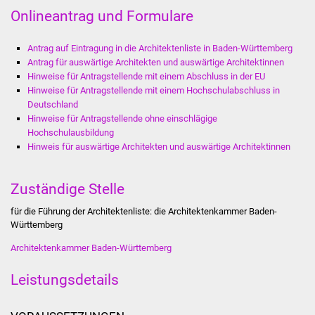
Stadtinfo
Onlineantrag und Formulare
Jubiläumsjahr 2021
Antrag auf Eintragung in die Architektenliste in Baden-Württemberg
Antrag für auswärtige Architekten und auswärtige Architektinnen
Hinweise für Antragstellende mit einem Abschluss in der EU
Partnerstädte
Hinweise für Antragstellende mit einem Hochschulabschluss in
Deutschland
Projekte
Hinweise für Antragstellende ohne einschlägige
Hochschulausbildung
Schulentwicklung Bizet
Hinweis für auswärtige Architekten und auswärtige Architektinnen
Sanierung Hallenbad
Zuständige Stelle
Sanierung Bizethalle
für die Führung der Architektenliste: die Architektenkammer Baden-
Württemberg
Ortsentwicklung
Architektenkammer Baden-Württemberg
Presse
Leistungsdetails
Bürger & Service