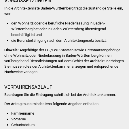
VORAUSSETZUNGEN
In die Architektenliste Baden-Württemberg trägt die zuständige Stelle ein,
Was erledige ich wo
wer
den Wohnsitz oder die berufliche Niederlassung in Baden-
Dienstleistungen
Württemberg hat oder in Baden-Württemberg überwiegend
beschäftigt ist und
Lebenslagen
die Berufsbefähigung nach dem Architektengesetz besitzt.
Hinweis:
Angehörige der EU-/EWR-Staaten sowie Drittstaatsangehörige
Formulare
ohne Wohnsitz oder Niederlassung in Baden-Württemberg können
vorübergehend Dienstleistungen auf dem Gebiet der Architektur erbringen.
Bürgerinfos
Sie müssen dies der Architektenkammer anzeigen und entsprechende
Nachweise vorlegen.
Bildung
VERFAHRENSABLAUF
Schulen
Beantragen Sie die Eintragung schriftlich bei der Architektenkammer.
Der Antrag muss mindestens folgende Angaben enthalten:
Kindergärten
Familienname
Kolping-Musikschule
Vorname
Geburtsdatum