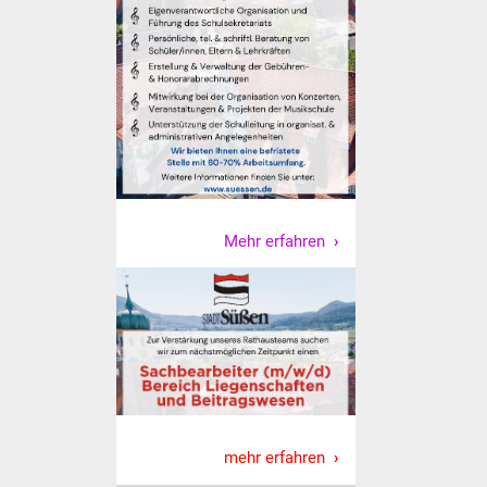
Was erledige ich wo
Dienstleistungen
Lebenslagen
Formulare
Mehr erfahren
Bürgerinfos
Bildung
Schulen
Kindergärten
Kolping-Musikschule
mehr erfahren