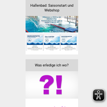
Volkshochschule
Hallenbad: Saisonstart und
Webshop
Soziale Einrichtungen
Kirchen
Lokale Agenda
Jugendhaus
Fachteam Jugend
Was erledige ich wo?
Kinder- und
Familienzentrum
Stadtwerke
Suenergie