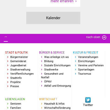
mehr erfahren
NETZMonitor
Gesundheit und Notfall
Kalender
Ärzte und Apotheken
Pflege von Angehörigen
nach oben
Hitzewarnung / UV-
STADT & POLITIK
BÜRGER & SERVICE
KULTUR & FREIZEIT
Index
Bürgermeister
Was erledige ich wo
Veranstaltungen
Gemeinderat
Bildung
Einrichtungen
ÖPNV
Jugendbeirat
Soziale Einrichtungen
Vereine und Parteien
Stadtverwaltung
Stadtwerke
Sportanlagen
Veröffentlichungen
Gesundheit und
Tourismus
Bürgerbus (MOBS)
Notfall
Stadtinfo
ÖPNV
Projekte
Abfall und Entsorgung
Presse
Abfall und Entsorgung
LEBENSLAGEN
WIRTSCHAFT
Kultur & Freizeit
Senioren
Haushalt & Infos
Twitter
Familien
Wirtschaftsförderung