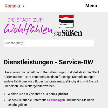
Menü
Kontakt
Stadt & Politik
Bürgermeister
Reden
Gemeinderat
Dienstleistungen - Service-BW
Ausschüsse
Hier können Sie gezielt nach Dienstleistungen und Verfahren der Stadt
Ratsinformationssystem
Süßen suchen.
Bitte beachten Sie
, dass für einige Dienstleistungen
andere Behörden wie z.B. das Landratsamt zuständig sind und Sie ggf.
Jugendbeirat
über einen Link weitergeleitet werden.
Wählen Sie ein Verfahren aus dem
Alphabet
Summerrockfestival
Gehen Sie auf die Unterseite
Lebenslagen
und suchen Sie nach
Oberbegriffen
Hallenbadparty