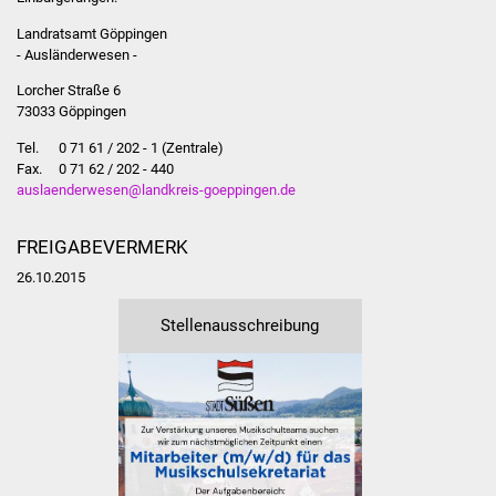
Stadtinfo
Landratsamt Göppingen
- Ausländerwesen -
Jubiläumsjahr 2021
Lorcher Straße 6
73033 Göppingen
Partnerstädte
Tel. 0 71 61 / 202 - 1 (Zentrale)
Fax. 0 71 62 / 202 - 440
Projekte
auslaenderwesen@landkreis-goeppingen.de
Schulentwicklung Bizet
FREIGABEVERMERK
Sanierung Hallenbad
26.10.2015
Stellenausschreibung
Sanierung Bizethalle
Ortsentwicklung
Presse
Bürger & Service