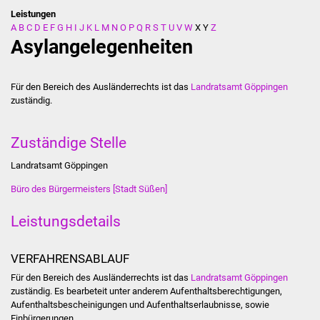
Leistungen
A
B
C
D
E
F
G
H
I
J
K
L
M
N
O
P
Q
R
S
T
U
V
W
X
Y
Z
Stadtverwaltung
Asylangelegenheiten
Ansprechpartner
Für den Bereich des Ausländerrechts ist das
Landratsamt Göppingen
Behördenwegweiser
zuständig.
Stellenangebote
Zuständige Stelle
Kontakt
Landratsamt Göppingen
Büro des Bürgermeisters [Stadt Süßen]
Veröffentlichungen
Leistungsdetails
Ortsrecht
VERFAHRENSABLAUF
FNP / Bebauungspläne
Für den Bereich des Ausländerrechts ist das
Landratsamt Göppingen
zuständig. Es bearbeteit unter anderem Aufenthaltsberechtigungen,
Wahlen
Aufenthaltsbescheinigungen und Aufenthaltserlaubnisse, sowie
Einbürgerungen.