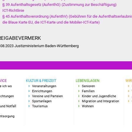
§ 39 Aufenthaltsgesetz (AufenthG) (Zustimmung zur Beschäftigung)
ICT-Richtlinie
§ 45 Aufenthaltsverordnung (AufenthV) (Gebühren für die Aufenthaltserlaubni
die Blaue Karte EU, die ICT-Karte und die Mobiler-ICT-Karte)
REIGABEVERMERK
.08.2023 Justizministerium Baden-Württemberg
VICE
KULTUR & FREIZEIT
LEBENSLAGEN
WIR
e ich wo
Veranstaltungen
Senioren
Einrichtungen
Familien
richtungen
Vereine und Parteien
Kinder und Jugendliche
Sportanlagen
Migration und Integration
und Notfall
Tourismus
Wohnen
Entsorgung