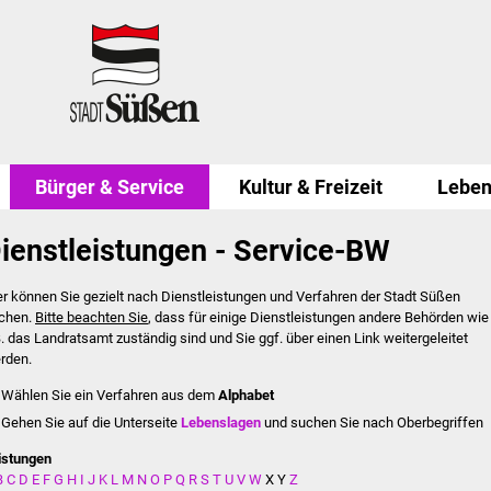
Bürger & Service
Kultur & Freizeit
Leben
ienstleistungen - Service-BW
er können Sie gezielt nach Dienstleistungen und Verfahren der Stadt Süßen
chen.
Bitte beachten Sie
, dass für einige Dienstleistungen andere Behörden wie
B. das Landratsamt zuständig sind und Sie ggf. über einen Link weitergeleitet
rden.
Wählen Sie ein Verfahren aus dem
Alphabet
Gehen Sie auf die Unterseite
Lebenslagen
und suchen Sie nach Oberbegriffen
istungen
B
C
D
E
F
G
H
I
J
K
L
M
N
O
P
Q
R
S
T
U
V
W
X
Y
Z