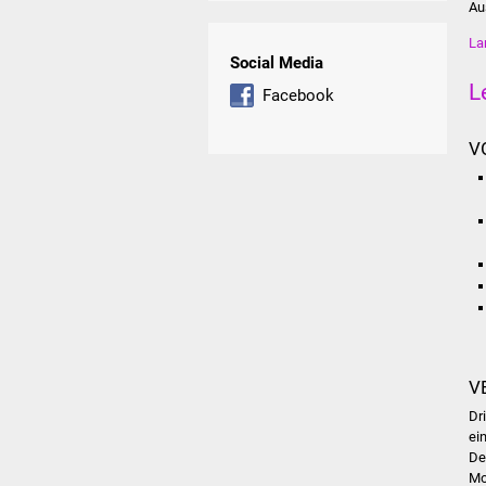
Au
La
Social Media
L
Facebook
V
V
Dr
ei
De
Mo