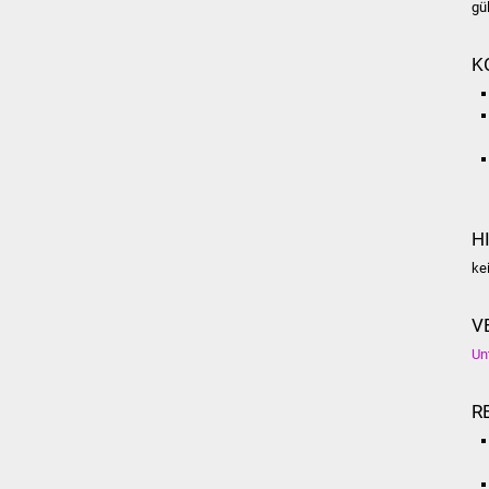
gü
K
H
ke
V
Un
R