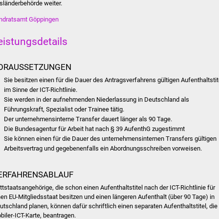
sländerbehörde weiter.
ndratsamt Göppingen
eistungsdetails
ORAUSSETZUNGEN
Sie besitzen einen für die Dauer des Antragsverfahrens gültigen Aufenthaltstit
im Sinne der ICT-Richtlinie.
Sie werden in der aufnehmenden Niederlassung in Deutschland als
Führungskraft, Spezialist oder Trainee tätig.
Der unternehmensinterne Transfer dauert länger als 90 Tage.
Die Bundesagentur für Arbeit hat nach § 39 AufenthG zugestimmt
Sie können einen für die Dauer des unternehmensinternen Transfers gültigen
Arbeitsvertrag und gegebenenfalls ein Abordnungsschreiben vorweisen.
ERFAHRENSABLAUF
ittstaatsangehörige, die schon einen Aufenthaltstitel nach der ICT-Richtlinie für
nen EU-Mitgliedsstaat besitzen und einen längeren Aufenthalt (über 90 Tage) in
utschland planen, können dafür schriftlich einen separaten Aufenthaltstitel, die
biler-ICT-Karte, beantragen.