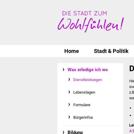
Home
Stadt & Politik
D
Was erledige ich wo
Dienstleistungen
Hi
su
Lebenslagen
z.
we
Formulare
Bürgerinfos
Le
A
Bildung