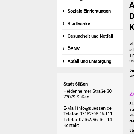
A
Soziale Einrichtungen
D
Stadtwerke
K
Gesundheit und Notfall
Mi
ÖPNV
sc
si
Un
Abfall und Entsorgung
Dr
Mi
Stadt Süßen
Heidenheimer Straße 30
Z
73079 Süßen
Si
E-Mail
info@suessen.de
st
Telefon 07162/96 16-111
Mi
Telefax 07162/96 16-114
zu
Kontakt
St