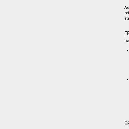
Ac
ze
ste
F
De
E