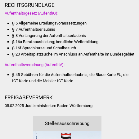
Senioren
RECHTSGRUNDLAGE
Aufenthaltsgesetz (AufenthG)
:
Stadtseniorenrat
§ 5 Allgemeine Erteilungsvoraussetzungen
§ 7 Aufenthaltserlaubnis
Sommerwochen für
§ 8 Verlängerung der Aufenthaltserlaubnis
Ältere
§ 16a Berufsausbildung; berufliche Weiterbildung
§ 16f Sprachkurse und Schulbesuch
Seniorenwohn- und
§ 20 Arbeitsplatzsuche im Anschluss an Aufenthalte im Bundesgebiet
Pflegeheim
Aufenthaltsverodnung (AufenthV)
:
Familien
§ 45 Gebühren für die Aufenthaltserlaubnis, die Blaue Karte EU, die
ICT-Karte und die Mobiler-ICT-Karte
Familientreff
FREIGABEVERMERK
Kinder und Jugendliche
05.02.2025 Justizministerium Baden-Württemberg
Schülerferienprogramm
Stellenausschreibung
Migration und Integration