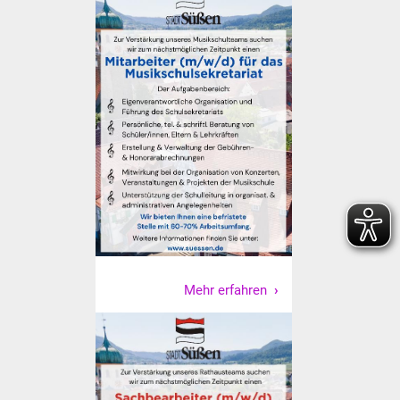
Freundeskreis Asyl
Ukraine-Hilfe
Wohnen
Bauen in Süßen
Wohnimmobilien +
Baugrundstücke
Wirtschaft
Mehr erfahren
Haushalt & Infos
Wirtschaftsförderung
Gewerbeimmobilien