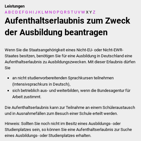
Leistungen
A
B
C
D
E
F
G
H
I
J
K
L
M
N
O
P
Q
R
S
T
U
V
W
X
Y
Z
Stadtverwaltung
Aufenthaltserlaubnis zum Zweck
Ansprechpartner
der Ausbildung beantragen
Behördenwegweiser
Wenn Sie die Staatsangehörigkeit eines Nicht-EU- oder Nicht-EWR-
Staates besitzen, benötigen Sie für eine Ausbildung in Deutschland eine
Stellenangebote
Aufenthaltserlaubnis zu Ausbildungszwecken. Mit dieser Erlaubnis dürfen
Sie
Kontakt
an nicht studienvorbereitenden Sprachkursen teilnehmen
(Intensivsprachkurs in Deutsch),
Veröffentlichungen
sich betrieblich aus- und weiterbilden, wenn die Bundesagentur für
Arbeit zustimmt.
Ortsrecht
Die Aufenthaltserlaubnis kann zur Teilnahme an einem Schüleraustausch
und in Ausnahmefällen zum Besuch einer Schule erteilt werden.
FNP / Bebauungspläne
Hinweis: Sollten Sie noch nicht im Besitz eines Ausbildungs- oder
Studienplatzes sein, so können Sie eine Aufenthaltserlaubnis zur Suche
Wahlen
eines Ausbildungs- oder Studienplatzes erhalten.