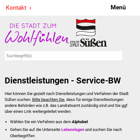
Menü
Kontakt
Stadt & Politik
Bürgermeister
Reden
Gemeinderat
Dienstleistungen - Service-BW
Ausschüsse
Hier können Sie gezielt nach Dienstleistungen und Verfahren der Stadt
Ratsinformationssystem
Süßen suchen.
Bitte beachten Sie
, dass für einige Dienstleistungen
andere Behörden wie z.B. das Landratsamt zuständig sind und Sie ggf.
Jugendbeirat
über einen Link weitergeleitet werden.
Wählen Sie ein Verfahren aus dem
Alphabet
Summerrockfestival
Gehen Sie auf die Unterseite
Lebenslagen
und suchen Sie nach
Oberbegriffen
Hallenbadparty