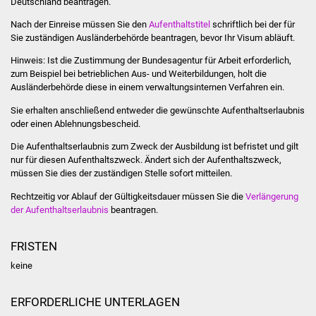
Deutschland beantragen.
Volkshochschule
Nach der Einreise müssen Sie den
Aufenthaltstitel
schriftlich bei der für
Sie zuständigen Ausländerbehörde beantragen, bevor Ihr Visum abläuft.
Soziale Einrichtungen
Hinweis:
Ist die Zustimmung der Bundesagentur für Arbeit erforderlich,
Kirchen
zum Beispiel bei betrieblichen Aus- und Weiterbildungen, holt die
Ausländerbehörde diese in einem verwaltungsinternen Verfahren ein.
Lokale Agenda
Sie erhalten anschließend entweder die gewünschte Aufenthaltserlaubnis
oder einen Ablehnungsbescheid.
Jugendhaus
Die Aufenthaltserlaubnis zum Zweck der Ausbildung ist befristet und gilt
nur für diesen Aufenthaltszweck.
Ändert sich der Aufenthaltszweck,
Fachteam Jugend
müssen Sie dies der zuständigen Stelle sofort mitteilen.
Rechtzeitig vor Ablauf der Gültigkeitsdauer müssen Sie die
Verlängerung
Kinder- und
der Aufenthaltserlaubnis
beantragen.
Familienzentrum
FRISTEN
Stadtwerke
keine
Suenergie
ERFORDERLICHE UNTERLAGEN