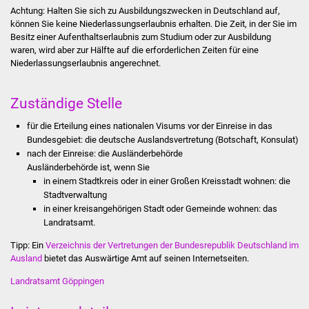
Achtung:
Halten Sie sich zu Ausbildungszwecken in Deutschland auf,
Stadtinfo
können Sie keine Niederlassungserlaubnis erhalten. Die Zeit, in der Sie im
Besitz einer Aufenthaltserlaubnis zum Studium oder zur Ausbildung
Jubiläumsjahr 2021
waren, wird aber zur Hälfte auf die erforderlichen Zeiten für eine
Niederlassungserlaubnis angerechnet.
Partnerstädte
Zuständige Stelle
Projekte
für die Erteilung eines nationalen Visums vor der Einreise in das
Bundesgebiet: die deutsche Auslandsvertretung (Botschaft, Konsulat)
Schulentwicklung Bizet
nach der Einreise: die Ausländerbehörde
Ausländerbehörde ist, wenn Sie
Sanierung Hallenbad
in einem Stadtkreis oder in einer Großen Kreisstadt wohnen: die
Stadtverwaltung
Sanierung Bizethalle
in einer kreisangehörigen Stadt oder Gemeinde wohnen: das
Landratsamt.
Ortsentwicklung
Tipp: Ein
Verzeichnis der Vertretungen der Bundesrepublik Deutschland im
Ausland
bietet das Auswärtige Amt auf seinen Internetseiten.
Presse
Landratsamt Göppingen
Bürger & Service