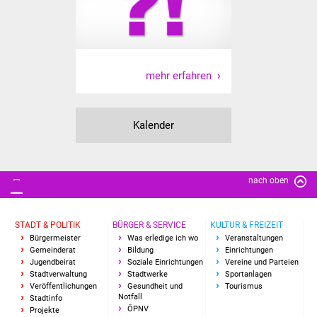
mehr erfahren
Kalender
nach oben
STADT & POLITIK
BÜRGER & SERVICE
KULTUR & FREIZEIT
Bürgermeister
Was erledige ich wo
Veranstaltungen
Gemeinderat
Bildung
Einrichtungen
Jugendbeirat
Soziale Einrichtungen
Vereine und Parteien
Stadtverwaltung
Stadtwerke
Sportanlagen
Veröffentlichungen
Gesundheit und
Tourismus
Notfall
Stadtinfo
ÖPNV
Projekte