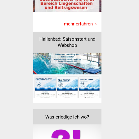
IKG Auen
Ausschreibungen
mehr erfahren
Öffentliche
Hallenbad: Saisonstart und
Ausschreibung
Webshop
Europaweite
Ausschreibung
Beschränkte
Ausschreibung
Freihändige Vergabe
Was erledige ich wo?
Gewerbeverzeichnis
Gewerbe - Selbsteintrag