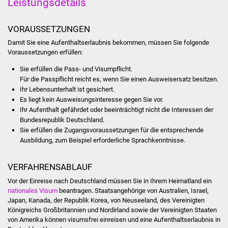
Leistungsdetails
Was erledige ich wo
VORAUSSETZUNGEN
Dienstleistungen
Damit Sie eine Aufenthaltserlaubnis bekommen, müssen Sie folgende
Voraussetzungen erfüllen:
Lebenslagen
Sie erfüllen die Pass- und Visumpflicht.
Für die Passpflicht reicht es, wenn Sie einen Ausweisersatz besitzen.
Ihr Lebensunterhalt ist gesichert.
Formulare
Es liegt kein Ausweisungsinteresse gegen Sie vor.
Ihr Aufenthalt gefährdet oder beeinträchtigt nicht die Interessen der
Bürgerinfos
Bundesrepublik Deutschland.
Sie erfüllen die Zugangsvoraussetzungen für die entsprechende
Bildung
Ausbildung, zum Beispiel erforderliche Sprachkenntnisse.
Schulen
VERFAHRENSABLAUF
Vor der Einreise nach Deutschland müssen Sie in Ihrem Heimatland ein
Kindergärten
nationales Visum
beantragen. Staatsangehörige von Australien, Israel,
Japan, Kanada, der Republik Korea, von Neuseeland, des Vereinigten
Kolping-Musikschule
Königreichs Großbritannien und Nordirland sowie der Vereinigten Staaten
von Amerika können visumsfrei einreisen und eine Aufenthaltserlaubnis in