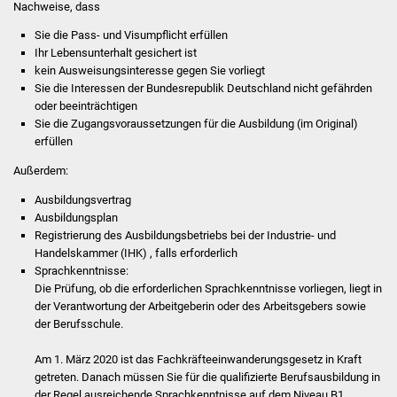
Nachweise, dass
NETZMonitor
Sie die Pass- und Visumpflicht erfüllen
Gesundheit und Notfall
Ihr Lebensunterhalt gesichert ist
kein Ausweisungsinteresse gegen Sie vorliegt
Sie die Interessen der Bundesrepublik Deutschland nicht gefährden
Ärzte und Apotheken
oder beeinträchtigen
Sie die Zugangsvoraussetzungen für die Ausbildung (im Original)
Pflege von Angehörigen
erfüllen
Außerdem:
Hitzewarnung / UV-
Index
Ausbildungsvertrag
Ausbildungsplan
Registrierung des Ausbildungsbetriebs bei der Industrie- und
ÖPNV
Handelskammer (IHK) , falls erforderlich
Sprachkenntnisse:
Bürgerbus (MOBS)
Die Prüfung, ob die erforderlichen Sprachkenntnisse vorliegen, liegt in
der Verantwortung der Arbeitgeberin oder des Arbeitsgebers sowie
Abfall und Entsorgung
der Berufsschule.
Am 1. März 2020 ist das Fachkräfteeinwanderungsgesetz in Kraft
Kultur & Freizeit
getreten. Danach müssen Sie für die qualifizierte Berufsausbildung in
der Regel ausreichende Sprachkenntnisse auf dem Niveau B1