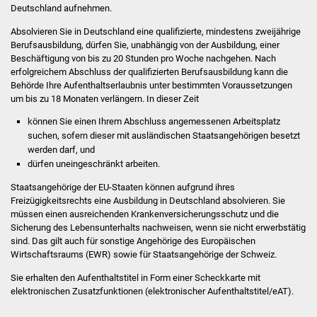
Deutschland aufnehmen.
Vereine und Parteien
Absolvieren Sie in Deutschland eine qualifizierte, mindestens zweijährige
Berufsausbildung, dürfen Sie, unabhängig von der Ausbildung, einer
Selbsteintrag Vereine
Beschäftigung von bis zu 20 Stunden pro Woche nachgehen. Nach
erfolgreichem Abschluss der qualifizierten Berufsausbildung kann die
Beirat Süßener Vereine
Behörde Ihre Aufenthaltserlaubnis unter bestimmten Voraussetzungen
um bis zu 18 Monaten verlängern. In dieser Zeit
Sportanlagen
können Sie einen Ihrem Abschluss angemessenen Arbeitsplatz
suchen, sofern dieser mit ausländischen Staatsangehörigen besetzt
werden darf, und
Tourismus
dürfen uneingeschränkt arbeiten.
Erlebnisregion
Staatsangehörige der EU-Staaten können aufgrund ihres
Freizügigkeitsrechts eine Ausbildung in Deutschland absolvieren. Sie
Schwäbischer Albtrauf
müssen einen ausreichenden Krankenversicherungsschutz und die
Sicherung des Lebensunterhalts nachweisen, wenn sie nicht erwerbstätig
Route der
sind. Das gilt auch für sonstige Angehörige des Europäischen
Industriekultur
Wirtschaftsraums (EWR) sowie für Staatsangehörige der Schweiz.
Sie erhalten den Aufenthaltstitel in Form einer Scheckkarte mit
Lebenslagen
elektronischen Zusatzfunktionen (elektronischer Aufenthaltstitel/eAT).