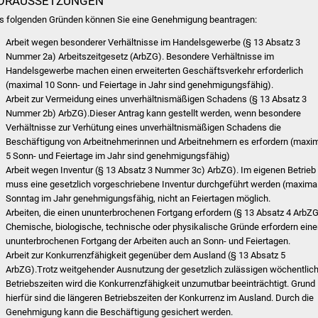
ORAUSSETZUNGEN
s folgenden Gründen können Sie eine Genehmigung beantragen:
Arbeit wegen besonderer Verhältnisse im Handelsgewerbe (§ 13 Absatz 3
Nummer 2a) Arbeitszeitgesetz (ArbZG)
.
Besondere Verhältnisse im
Handelsgewerbe machen einen erweiterten Geschäftsverkehr erforderlich
(maximal 10 Sonn- und Feiertage in Jahr sind genehmigungsfähig).
Arbeit zur Vermeidung eines unverhältnismäßigen Schadens (§ 13 Absatz 3
Nummer 2b) ArbZG).Dieser Antrag kann gestellt werden, wenn besondere
Verhältnisse zur Verhütung eines unverhältnismäßigen Schadens die
Beschäftigung von Arbeitnehmerinnen und Arbeitnehmern es erfordern (maxi
5 Sonn- und Feiertage im Jahr sind genehmigungsfähig)
Arbeit wegen Inventur (§ 13 Absatz 3 Nummer 3c) ArbZG). Im eigenen Betrieb
muss eine gesetzlich vorgeschriebene Inventur durchgeführt werden (maxima
Sonntag im Jahr genehmigungsfähig, nicht an Feiertagen möglich.
Arbeiten, die einen ununterbrochenen Fortgang erfordern (§ 13 Absatz 4 ArbZG
Chemische, biologische, technische oder physikalische Gründe erfordern ein
ununterbrochenen Fortgang der Arbeiten auch an Sonn- und Feiertagen.
Arbeit zur Konkurrenzfähigkeit gegenüber dem Ausland (§ 13 Absatz 5
ArbZG).Trotz weitgehender Ausnutzung der gesetzlich zulässigen wöchentlic
Betriebszeiten wird die Konkurrenzfähigkeit unzumutbar beeinträchtigt. Grund
hierfür sind die längeren Betriebszeiten der Konkurrenz im Ausland. Durch die
Genehmigung kann die Beschäftigung gesichert werden.