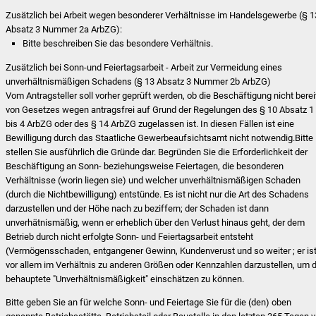
Zusätzlich bei
Arbeit wegen besonderer Verhältnisse im Handelsgewerbe (§ 1
Abs
atz
3 Nummer 2a ArbZG)
:
Bitte beschreiben Sie das besondere Verhältnis.
Zusätzlich bei Sonn-und Feiertagsarbeit - Arbeit zur Vermeidung eines
unverhältnismäßigen Schadens (§ 13 Absatz 3 Nummer 2b ArbZG)
Vom Antragsteller soll vorher geprüft werden, ob die Beschäftigung nicht berei
von Gesetzes wegen antragsfrei auf Grund der Regelungen des § 10 Absatz
1
bis 4 ArbZG oder des § 14 ArbZG zugelassen ist. In diesen Fällen ist eine
Bewilligung durch das Staatliche Gewerbeaufsichtsamt nicht notwendig.Bitte
stellen Sie ausführlich die Gründe dar. Begründen Sie die Erforderlichkeit der
Beschäftigung an Sonn- beziehungsweise Feiertagen, die besonderen
Verhältnisse (worin liegen sie) und welcher unverhältnismäßigen Schaden
(durch die Nichtbewilligung) entstünde. Es ist nicht nur die Art des Schadens
darzustellen und der Höhe nach zu beziffern; der Schaden ist dann
unverhätnismäßig, wenn er erheblich über den Verlust hinaus geht, der dem
Betrieb durch nicht erfolgte Sonn- und Feiertagsarbeit entsteht
(Vermögensschaden, entgangener Gewinn, Kundenverust und so weiter
; er is
vor allem im
Verhältnis zu anderen Größen oder Kennzahlen darzustellen, um d
behauptete "Unverhältnismäßigkeit" einschätzen zu können.
Bitte geben Sie an für welche Sonn- und Feiertage Sie für die (den) oben