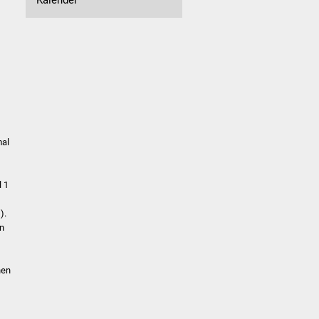
mal
l 1
).
en
hen