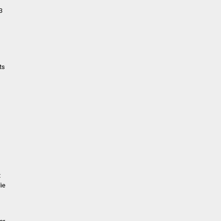
3
ts
t
ie