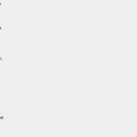
e
e
n.
st