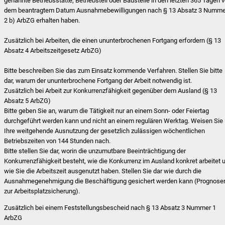
genannte
Betriebsstätte, Betriebsteil oder Baustelle in den letzten 365 Tagen v
dem beantragtem Datum Ausnahmebewilligungen nach § 13 Absatz 3 Numme
2 b) ArbZG erhalten haben.
Zusätzlich bei Arbeiten, die einen ununterbrochenen Fortgang erfordern (§ 13
Absatz
4 Arbeitszeitgesetz ArbZG)
Bitte beschreiben Sie das zum Einsatz kommende Verfahren. Stellen Sie bitte
dar, warum der ununterbrochene Fortgang der Arbeit notwendig ist.
Zusätzlich bei
Arbeit zur Konkurrenzfähigkeit gegenüber dem Ausland (§ 13
Abs
atz
5 ArbZG)
Bitte geben Sie an, warum die Tätigkeit nur an einem Sonn- oder Feiertag
durchgeführt werden kann und nicht an einem regulären Werktag. Weisen Sie
Ihre weitgehende Ausnutzung der gesetzlich zulässigen wöchentlichen
Betriebszeiten von 144 Stunden nach.
Bitte stellen Sie dar, worin die unzumutbare Beeinträchtigung der
Konkurrenzfähigkeit besteht, wie die Konkurrenz im Ausland konkret arbeitet 
wie Sie die Arbeitszeit ausgenutzt haben. Stellen Sie dar wie durch die
Ausnahmegenehmigung die Beschäftigung gesichert werden kann (Prognose
zur Arbeitsplatzsicherung).
Zusätzlich bei einem Feststellungsbescheid nach § 13 Absatz 3 Nummer 1
ArbZG