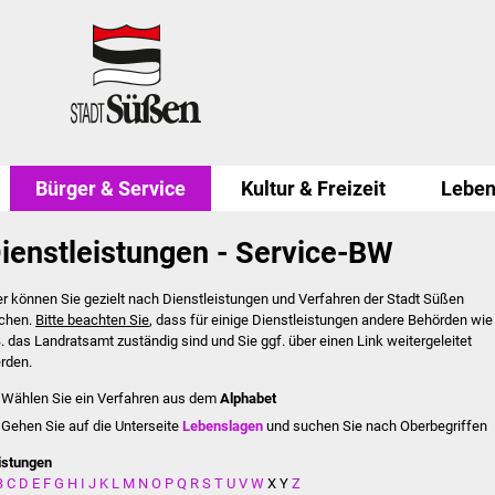
Bürger & Service
Kultur & Freizeit
Leben
ienstleistungen - Service-BW
er können Sie gezielt nach Dienstleistungen und Verfahren der Stadt Süßen
chen.
Bitte beachten Sie
, dass für einige Dienstleistungen andere Behörden wie
B. das Landratsamt zuständig sind und Sie ggf. über einen Link weitergeleitet
rden.
Wählen Sie ein Verfahren aus dem
Alphabet
Gehen Sie auf die Unterseite
Lebenslagen
und suchen Sie nach Oberbegriffen
istungen
B
C
D
E
F
G
H
I
J
K
L
M
N
O
P
Q
R
S
T
U
V
W
X
Y
Z