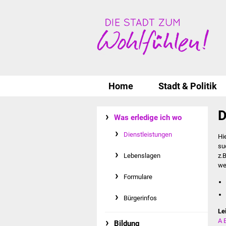
Home
Stadt & Politik
D
Was erledige ich wo
Dienstleistungen
Hi
su
Lebenslagen
z.
we
Formulare
Bürgerinfos
Le
A
Bildung