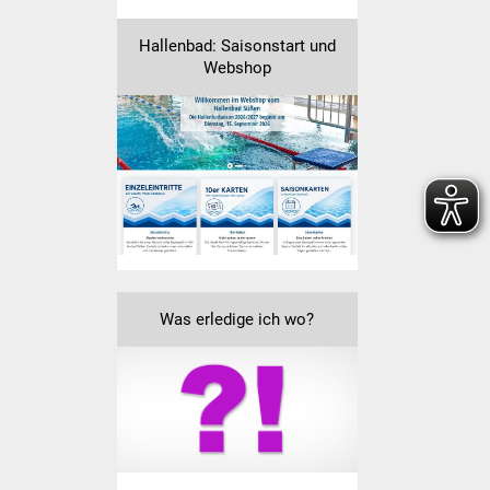
Veranstaltungen
Hallenbad: Saisonstart und
Stadtfest
Webshop
Ostermarkt
Einrichtungen
Hallenbad
Stadtbücherei
Stadtarchiv
Was erledige ich wo?
Zehntscheuer
Bürgerhaus
Kulturhalle