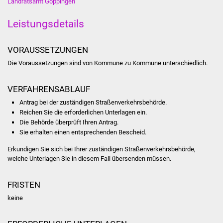
Landratsamt Göppingen
Stadtinfo
Leistungsdetails
Jubiläumsjahr 2021
VORAUSSETZUNGEN
Partnerstädte
Die Voraussetzungen sind von Kommune zu Kommune unterschiedlich.
Projekte
VERFAHRENSABLAUF
Schulentwicklung Bizet
Antrag bei der zuständigen Straßenverkehrsbehörde.
Reichen Sie die erforderlichen Unterlagen ein.
Die Behörde überprüft Ihren Antrag.
Sanierung Hallenbad
Sie erhalten einen entsprechenden Bescheid.
Sanierung Bizethalle
Erkundigen Sie sich bei Ihrer zuständigen Straßenverkehrsbehörde,
welche Unterlagen Sie in diesem Fall übersenden müssen.
Ortsentwicklung
FRISTEN
Presse
keine
Bürger & Service