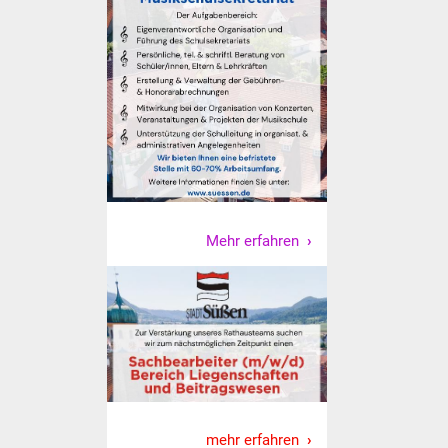
NETZMonitor
Gesundheit und Notfall
Ärzte und Apotheken
Pflege von Angehörigen
Hitzewarnung / UV-
Index
Mehr erfahren
ÖPNV
Bürgerbus (MOBS)
Abfall und Entsorgung
Kultur & Freizeit
mehr erfahren