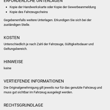
ERFORDERLICHE UNTERLAGEN
Kopie der Handwerkskarte oder Kopie der Gewerbeanmeldung
Was erledige ich wo
Kopie des Fahrzeugscheins
Gegebenenfalls weitere Unterlagen. Erkundigen Sie sich bei der
Dienstleistungen
zuständigen Stelle.
Lebenslagen
KOSTEN
Formulare
Unterschiedlich je nach Zahl der Fahrzeuge, Gültigkeitsdauer und
Geltungsbereich.
Bürgerinfos
HINWEISE
Bildung
keine
Schulen
VERTIEFENDE INFORMATIONEN
Die Originalgenehmigung gilt jeweils nur für das genutzte Fahrzeug und
Kindergärten
muss gut sichtbar im Fahrzeug ausgelegt werden.
Kolping-Musikschule
RECHTSGRUNDLAGE