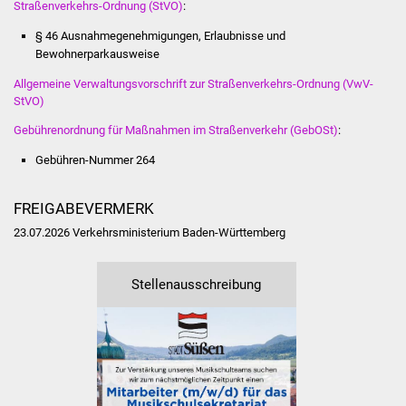
Straßenverkehrs-Ordnung (StVO)
:
Volkshochschule
§ 46 Ausnahmegenehmigungen, Erlaubnisse und
Soziale Einrichtungen
Bewohnerparkausweise
Allgemeine Verwaltungsvorschrift zur Straßenverkehrs-Ordnung (VwV-
Kirchen
StVO)
Gebührenordnung für Maßnahmen im Straßenverkehr (GebOSt)
:
Lokale Agenda
Gebühren-Nummer
264
Jugendhaus
FREIGABEVERMERK
Fachteam Jugend
23.07.2026 Verkehrsministerium Baden-Württemberg
Kinder- und
Stellenausschreibung
Familienzentrum
Stadtwerke
Suenergie