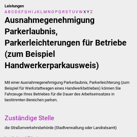
Leistungen
A
B
C
D
E
F
G
H
I
J
K
L
M
N
O
P
Q
R
S
T
U
V
W
X
Y
Z
Stadtverwaltung
Ausnahmegenehmigung
Ansprechpartner
Parkerlaubnis,
Parkerleichterungen für Betriebe
Behördenwegweiser
(zum Beispiel
Stellenangebote
Handwerkerparkausweis)
Kontakt
Mit einer Ausnahmegenehmigung Parkerlaubnis, Parkerleichterung (zum
Veröffentlichungen
Beispiel für Werkstattwagen eines Handwerkbetriebes) können Sie
Fahrzeuge Ihres Betriebes für die Dauer des Arbeitseinsatzes in
Ortsrecht
bestimmten Bereichen parken.
FNP / Bebauungspläne
Zuständige Stelle
Wahlen
die Straßenverkehrsbehörde (Stadtverwaltung oder Landratsamt)