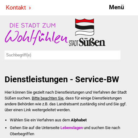
Menü
Kontakt
Stadt & Politik
Bürgermeister
Reden
Gemeinderat
Dienstleistungen - Service-BW
Ausschüsse
Hier können Sie gezielt nach Dienstleistungen und Verfahren der Stadt
Ratsinformationssystem
Süßen suchen.
Bitte beachten Sie
, dass für einige Dienstleistungen
andere Behörden wie z.B. das Landratsamt zuständig sind und Sie ggf.
Jugendbeirat
über einen Link weitergeleitet werden.
Wählen Sie ein Verfahren aus dem
Alphabet
Summerrockfestival
Gehen Sie auf die Unterseite
Lebenslagen
und suchen Sie nach
Oberbegriffen
Hallenbadparty