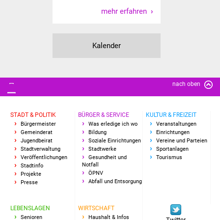
mehr erfahren
Vereine und Parteien
Selbsteintrag Vereine
Kalender
Beirat Süßener Vereine
Sportanlagen
nach oben
Tourismus
STADT & POLITIK
BÜRGER & SERVICE
KULTUR & FREIZEIT
Bürgermeister
Was erledige ich wo
Veranstaltungen
Erlebnisregion
Gemeinderat
Bildung
Einrichtungen
Schwäbischer Albtrauf
Jugendbeirat
Soziale Einrichtungen
Vereine und Parteien
Stadtverwaltung
Stadtwerke
Sportanlagen
Veröffentlichungen
Gesundheit und
Tourismus
Route der
Notfall
Stadtinfo
ÖPNV
Projekte
Industriekultur
Abfall und Entsorgung
Presse
Lebenslagen
LEBENSLAGEN
WIRTSCHAFT
Senioren
Haushalt & Infos
Twitter