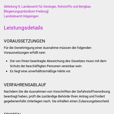
Volkshochschule
Abteilung 9, Landesamt für Geologie, Rohstoffe und Bergbau
[Regierungspräsidium Freiburg]
Soziale Einrichtungen
Landratsamt Göppingen
Kirchen
Leistungsdetails
Lokale Agenda
VORAUSSETZUNGEN
Für die Genehmigung einer Ausnahme müssen die folgenden
Jugendhaus
Voraussetzungen erfüllt sein:
Die von Ihnen beantragte Abweichung des Gesetzes muss mit dem
Fachteam Jugend
Schutz der beschäftigten Personen vereinbar sein.
Es liegt eine unverhältnismäßige Härte vor.
Kinder- und
Familienzentrum
VERFAHRENSABLAUF
Nachdem Sie die Ausnahmen von Vorschriften der Gefahrstoffverordnung
Stadtwerke
beantragt haben, prüft die zuständige Behörde Ihren Antrag und fordert
gegebenenfalls Unterlagen nach. Sie erhalten einen Zulassungsbescheid.
Suenergie