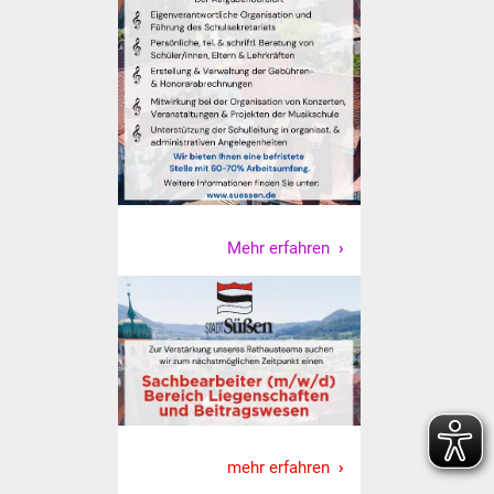
Vereine und Parteien
Selbsteintrag Vereine
Beirat Süßener Vereine
Sportanlagen
Tourismus
Mehr erfahren
Erlebnisregion
Schwäbischer Albtrauf
Route der
Industriekultur
Lebenslagen
mehr erfahren