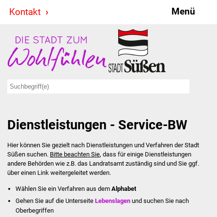
Menü
Kontakt
Stadt & Politik
Bürgermeister
Reden
Gemeinderat
Dienstleistungen - Service-BW
Ausschüsse
Hier können Sie gezielt nach Dienstleistungen und Verfahren der Stadt
Ratsinformationssystem
Süßen suchen.
Bitte beachten Sie
, dass für einige Dienstleistungen
andere Behörden wie z.B. das Landratsamt zuständig sind und Sie ggf.
Jugendbeirat
über einen Link weitergeleitet werden.
Wählen Sie ein Verfahren aus dem
Alphabet
Summerrockfestival
Gehen Sie auf die Unterseite
Lebenslagen
und suchen Sie nach
Oberbegriffen
Hallenbadparty