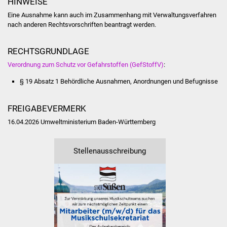
HINWEISE
Veranstaltungen
Eine Ausnahme kann auch im Zusammenhang mit Verwaltungsverfahren
nach anderen Rechtsvorschriften beantragt werden.
Stadtfest
RECHTSGRUNDLAGE
Ostermarkt
Verordnung zum Schutz vor Gefahrstoffen (GefStoffV)
:
Einrichtungen
§ 19 Absatz 1 Behördliche Ausnahmen, Anordnungen und Befugnisse
Hallenbad
FREIGABEVERMERK
Stadtbücherei
16.04.2026
Umweltministerium Baden-Württemberg
Stadtarchiv
Stellenausschreibung
Zehntscheuer
Bürgerhaus
Kulturhalle