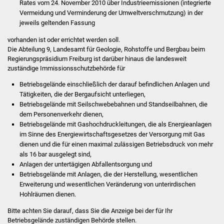
Rates vom 24. November 2010 über Industrieemissionen (integrierte
Vermeidung und Verminderung der Umweltverschmutzung) in der
Was erledige ich wo
jeweils geltenden Fassung
vorhanden ist oder errichtet werden soll.
Dienstleistungen
Die Abteilung 9, Landesamt für Geologie, Rohstoffe und Bergbau beim
Regierungspräsidium Freiburg ist darüber hinaus die landesweit
Lebenslagen
zuständige Immissionsschutzbehörde für
Betriebsgelände einschließlich der darauf befindlichen Anlagen und
Formulare
Tätigkeiten, die der Bergaufsicht unterliegen,
Betriebsgelände mit Seilschwebebahnen und Standseilbahnen, die
Bürgerinfos
dem Personenverkehr dienen,
Betriebsgelände mit Gashochdruckleitungen, die als Energieanlagen
im Sinne des Energiewirtschaftsgesetzes der Versorgung mit Gas
Bildung
dienen und die für einen maximal zulässigen Betriebsdruck von mehr
als 16 bar ausgelegt sind,
Schulen
Anlagen der untertägigen Abfallentsorgung und
Betriebsgelände mit Anlagen, die der Herstellung, wesentlichen
Kindergärten
Erweiterung und wesentlichen Veränderung von unterirdischen
Hohlräumen dienen.
Kolping-Musikschule
Bitte achten Sie darauf, dass Sie die Anzeige bei der für Ihr
Betriebsgelände zuständigen Behörde stellen.