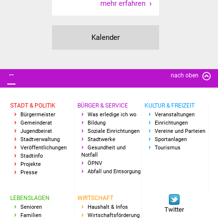
mehr erfahren
Freundeskreis Asyl
Ukraine-Hilfe
Kalender
Wohnen
nach oben
Bauen in Süßen
Wohnimmobilien +
STADT & POLITIK
BÜRGER & SERVICE
KULTUR & FREIZEIT
Bürgermeister
Was erledige ich wo
Veranstaltungen
Baugrundstücke
Gemeinderat
Bildung
Einrichtungen
Jugendbeirat
Soziale Einrichtungen
Vereine und Parteien
Wirtschaft
Stadtverwaltung
Stadtwerke
Sportanlagen
Veröffentlichungen
Gesundheit und
Tourismus
Notfall
Stadtinfo
Haushalt & Infos
ÖPNV
Projekte
Abfall und Entsorgung
Presse
Wirtschaftsförderung
LEBENSLAGEN
WIRTSCHAFT
Gewerbeimmobilien
Senioren
Haushalt & Infos
Twitter
Familien
Wirtschaftsförderung