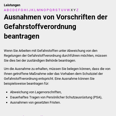
Leistungen
A
B
C
D
E
F
G
H
I
J
K
L
M
N
O
P
Q
R
S
T
U
V
W
X
Y
Z
Stadtverwaltung
Ausnahmen von Vorschriften der
Ansprechpartner
Gefahrstoffverordnung
beantragen
Behördenwegweiser
Stellenangebote
Wenn Sie Arbeiten mit Gefahrstoffen unter Abweichung von den
Regelungen der Gefahrstoffverordnung durchführen möchten, müssen
Kontakt
Sie dies bei der zuständigen Behörde beantragen.
Um die Ausnahme zu erhalten, müssen Sie belegen können, dass die von
Veröffentlichungen
Ihnen getroffene Maßnahme oder das Vorhaben dem Schutzziel der
Gefahrstoffverordnung entspricht. Eine Ausnahme können Sie
beispielsweise beantragen für:
Ortsrecht
Abweichung von Lagervorschriften,
FNP / Bebauungspläne
Dauerhaftes Tragen von Persönlicher Schutzausrüstung (PSA),
Ausnahmen von gesetzten Fristen.
Wahlen