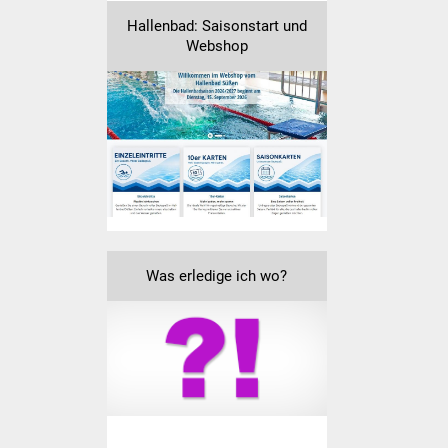
Senioren
Hallenbad: Saisonstart und
Webshop
Stadtseniorenrat
Sommerwochen für
Ältere
Seniorenwohn- und
Pflegeheim
Familien
Was erledige ich wo?
Familientreff
Kinder und Jugendliche
Schülerferienprogramm
Migration und Integration