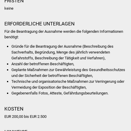
FRISTEN
NETZMonitor
keine
Gesundheit und Notfall
ERFORDERLICHE UNTERLAGEN
Ärzte und Apotheken
Für die Beantragung der Ausnahme werden die folgenden Informationen
benötigt:
Pflege von Angehörigen
Gründe für die Beantragung der Ausnahme (Beschreibung des
Sachverhalts, Begründung, Menge des jährlich verwendeten
Hitzewarnung / UV-
Gefahrstoffs, Beschreibung der Tätigkeit und Verfahren),
Anzahl der betroffenen Beschäftigten,
Index
Geplante Maßnahmen zur Gewährleistung des Gesundheitsschutzes
und der Sicherheit der betroffenen Beschäftigten,
ÖPNV
Technische und organisatorische Maßnahmen zur Verringerung oder
Vermeidung der Exposition der Beschäftigten,
Bürgerbus (MOBS)
Gegebenenfalls Fotos, Atteste, Gefährdungsbeurteilungen.
Abfall und Entsorgung
KOSTEN
EUR 200,00 bis EUR 2.500
Kultur & Freizeit