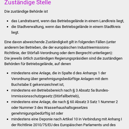
Zuständige Stelle
Stadtinfo
Die zuständige Behörde ist
Jubiläumsjahr 2021
das Landratsamt, wenn das Betriebsgelände in einem Landkreis liegt,
die Stadtverwaltung, wenn das Betriebsgelände in einem Stadtkreis
Partnerstädte
liegt.
Eine davon abweichende Zuständigkeit gilt in folgenden Fällen (unter
Projekte
anderem bei Betrieben, die der europäischen Industrieemissions-
Richtlinie, der Störfall-Verordnung oder dem Bergrecht unterliegen):
Die jeweils örtlich zuständigen Regierungspräsidien sind die zuständigen
Schulentwicklung Bizet
Behörden für Betriebsgelände, auf denen
Sanierung Hallenbad
mindestens eine Anlage, die in Spalte d des Anhangs 1 der
Verordnung über genehmigungsbedürftige Anlagen mit dem
Buchstabe E gekennzeichnet ist,
Sanierung Bizethalle
mindestens ein Betriebsbereich nach § 3 Absatz 5a Bundes-
Immissionsschutzgesetz (Störfallbetrieb),
Ortsentwicklung
mindestens eine Anlage, die nach § 60 Absatz 3 Satz 1 Nummer 2
oder Nummer 3 des Wasserhaushaltsgesetzes
Presse
genehmigungsbedürftig ist oder
mindestens eine Deponie nach Artikel 10 in Verbindung mit Anhang I
der Richtlinie 2010/75/EU des Europäischen Parlaments und des
Bürger & Service