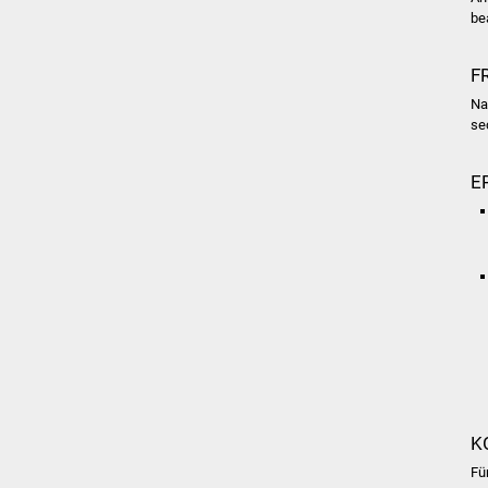
be
F
Na
se
E
K
Fü