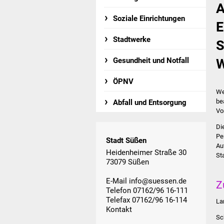
A
Soziale Einrichtungen
E
Stadtwerke
S
Gesundheit und Notfall
W
ÖPNV
We
be
Abfall und Entsorgung
Vo
Di
Pe
Stadt Süßen
Au
Heidenheimer Straße 30
St
73079 Süßen
E-Mail
info@suessen.de
Z
Telefon 07162/96 16-111
Telefax 07162/96 16-114
La
Kontakt
Sc