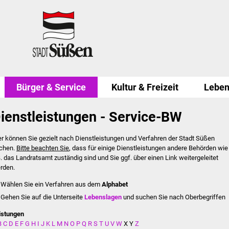
Bürger & Service
Kultur & Freizeit
Leben
ienstleistungen - Service-BW
er können Sie gezielt nach Dienstleistungen und Verfahren der Stadt Süßen
chen.
Bitte beachten Sie
, dass für einige Dienstleistungen andere Behörden wie
B. das Landratsamt zuständig sind und Sie ggf. über einen Link weitergeleitet
rden.
Wählen Sie ein Verfahren aus dem
Alphabet
Gehen Sie auf die Unterseite
Lebenslagen
und suchen Sie nach Oberbegriffen
istungen
B
C
D
E
F
G
H
I
J
K
L
M
N
O
P
Q
R
S
T
U
V
W
X
Y
Z