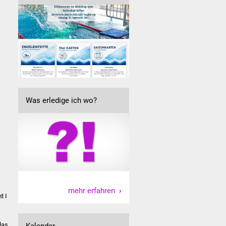
Was erledige ich wo?
mehr erfahren
t I
das
Kalender