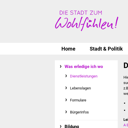
Home
Stadt & Politik
D
Was erledige ich wo
Dienstleistungen
Hi
su
Lebenslagen
z.
we
Formulare
Bürgerinfos
Le
A
Bildung