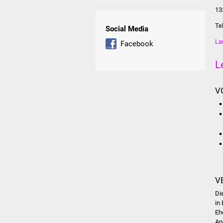
13
Te
Social Media
La
Facebook
L
V
V
Di
in
Eh
An