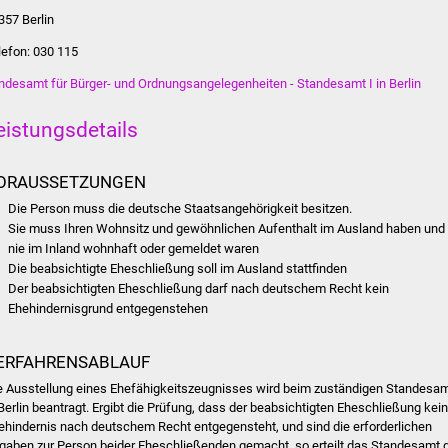
357 Berlin
lefon: 030 115
ndesamt für Bürger- und Ordnungsangelegenheiten - Standesamt I in Berlin
eistungsdetails
ORAUSSETZUNGEN
Die Person muss die deutsche Staatsangehörigkeit besitzen.
Sie muss Ihren Wohnsitz und gewöhnlichen Aufenthalt im Ausland haben und
nie im Inland wohnhaft oder gemeldet waren
Die beabsichtigte Eheschließung soll im Ausland stattfinden
Der beabsichtigten Eheschließung darf nach deutschem Recht kein
Ehehindernisgrund entgegenstehen
ERFAHRENSABLAUF
e Ausstellung eines Ehefähigkeitszeugnisses wird beim zuständigen Standesam
 Berlin beantragt. Ergibt die Prüfung, dass der beabsichtigten Eheschließung kein
ehindernis nach deutschem Recht entgegensteht, und sind die erforderlichen
gaben zur Person beider Eheschließenden gemacht, so erteilt das Standesamt 