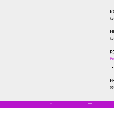
K
ke
H
ke
R
Pe
F
05