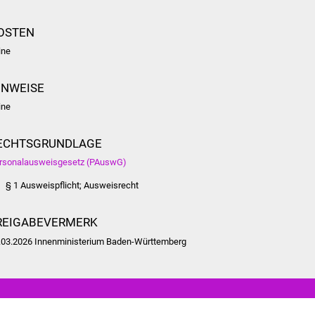
OSTEN
ine
INWEISE
ine
ECHTSGRUNDLAGE
rsonalausweisgesetz (PAuswG)
§ 1 Ausweispflicht; Ausweisrecht
REIGABEVERMERK
.03.2026 Innenministerium Baden-Württemberg