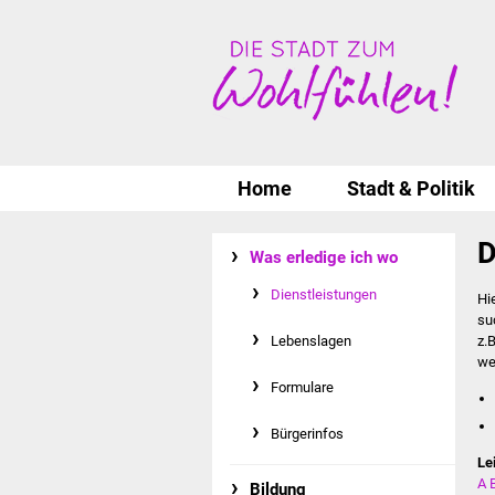
Home
Stadt & Politik
D
Was erledige ich wo
Dienstleistungen
Hi
su
Lebenslagen
z.
we
Formulare
Bürgerinfos
Le
A
Bildung