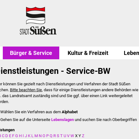
Bürger & Service
Kultur & Freizeit
Leben
ienstleistungen - Service-BW
er können Sie gezielt nach Dienstleistungen und Verfahren der Stadt Süßen
chen.
Bitte beachten Sie
, dass für einige Dienstleistungen andere Behörden wie
B. das Landratsamt zuständig sind und Sie ggf. über einen Link weitergeleitet
rden.
Wählen Sie ein Verfahren aus dem
Alphabet
Gehen Sie auf die Unterseite
Lebenslagen
und suchen Sie nach Oberbegriffen
istungen
B
C
D
E
F
G
H
I
J
K
L
M
N
O
P
Q
R
S
T
U
V
W
X
Y
Z