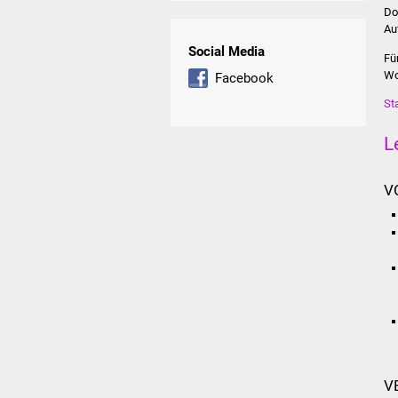
Do
Au
Social Media
Fü
Wo
Facebook
St
L
V
V