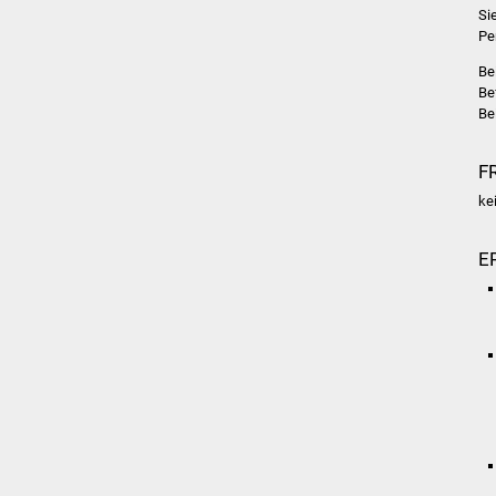
Si
Pe
Be
Be
Be
F
ke
E