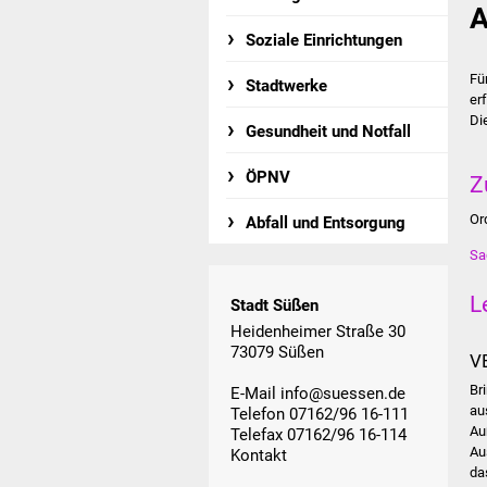
A
Soziale Einrichtungen
Fü
Stadtwerke
er
Di
Gesundheit und Notfall
ÖPNV
Z
Or
Abfall und Entsorgung
Sa
L
Stadt Süßen
Heidenheimer Straße 30
73079 Süßen
V
Br
E-Mail
info@suessen.de
au
Telefon 07162/96 16-111
Au
Telefax 07162/96 16-114
Au
Kontakt
da