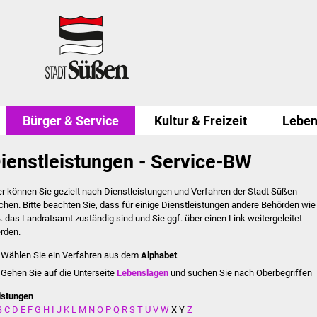
Bürger & Service
Kultur & Freizeit
Leben
ienstleistungen - Service-BW
er können Sie gezielt nach Dienstleistungen und Verfahren der Stadt Süßen
chen.
Bitte beachten Sie
, dass für einige Dienstleistungen andere Behörden wie
B. das Landratsamt zuständig sind und Sie ggf. über einen Link weitergeleitet
rden.
Wählen Sie ein Verfahren aus dem
Alphabet
Gehen Sie auf die Unterseite
Lebenslagen
und suchen Sie nach Oberbegriffen
istungen
B
C
D
E
F
G
H
I
J
K
L
M
N
O
P
Q
R
S
T
U
V
W
X
Y
Z