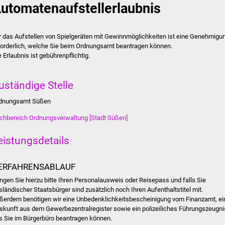
utomatenaufstellerlaubnis
r das Aufstellen von Spielgeräten mit Gewinnmöglichkeiten ist eine Genehmigu
forderlich, welche Sie beim Ordnungsamt beantragen können.
e Erlaubnis ist gebührenpflichtig.
uständige Stelle
dnungsamt Süßen
chbereich Ordnungsverwaltung [Stadt Süßen]
eistungsdetails
ERFAHRENSABLAUF
ingen Sie hierzu bitte Ihren Personalausweis oder Reisepass und falls Sie
sländischer Staatsbürger sind zusätzlich noch Ihren Aufenthaltstitel mit.
ßerdem benötigen wir eine Unbedenklichkeitsbescheinigung vom Finanzamt, ei
skunft aus dem Gewerbezentralregister sowie ein polizeiliches Führungszeugni
s Sie im Bürgerbüro beantragen können.