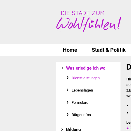
Home
Stadt & Politik
D
Was erledige ich wo
Dienstleistungen
Hi
su
Lebenslagen
z.
we
Formulare
Bürgerinfos
Le
A
Bildung