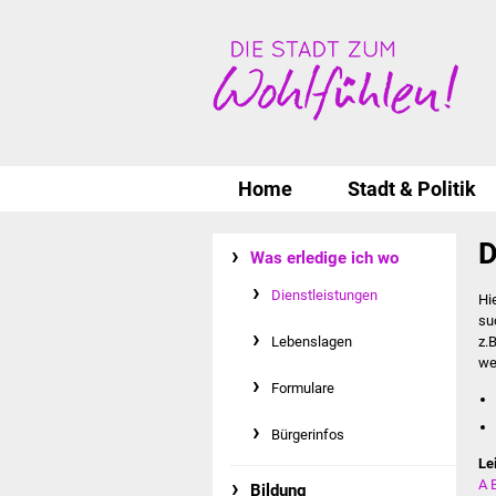
Home
Stadt & Politik
D
Was erledige ich wo
Dienstleistungen
Hi
su
Lebenslagen
z.
we
Formulare
Bürgerinfos
Le
A
Bildung