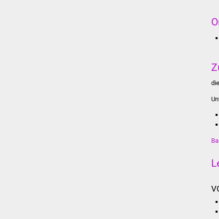
O
Z
di
Un
Ba
L
V