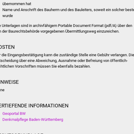
übernommen hat
Name und Anschrift des Bauherrn und des Bauleiters, soweit ein solcher beste
wurde
e Unterlagen sind in archivfähigem Portable Document Format (pdf/A) über den
n der Baurechtsbehörde vorgegebenen Übermittlungsweg einzureichen.
OSTEN
r die Eingangsbestätigung kann die zuständige Stelle eine Gebühr verlangen. Di
tscheidung über eine Abweichung, Ausnahme oder Befreiung von öffentlich-
chtlichen Vorschriften müssen Sie ebenfalls bezahlen.
INWEISE
ine
ERTIEFENDE INFORMATIONEN
Geoportal BW
Denkmalpflege Baden-Württemberg