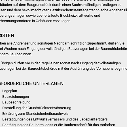
bäuden auf dem Baugrundstück durch einen Sachverständigen festlegen zu
ssen und dem bevollmächtigten Bezirksschornsteinfeger technische Angaben ü
uerungsanlagen sowie über ortsfeste Blockheizkraftwerke und
rbrennungsmotoren in Gebäuden vorzulegen.
RISTEN
ben alle Angrenzer und sonstigen Nachbarn schriftlich zugestimmt, dürfen Sie
ei Wochen nach Eingang der vollständigen Bauvorlagen bei der Baurechtsbehör
t dem Bau beginnen.
 Übrigen dürfen Sie in der Regel einen Monat nach Eingang der vollständigen
uvorlagen bei der Baurechtsbehörde mit der Ausführung des Vorhabens beginne
RFORDERLICHE UNTERLAGEN
Lageplan
Bauzeichnungen
Baubeschreibung
Darstellung der Grundstücksentwässerung
Erklärung zum Standsicherheitsnachweis
Bestätigungen des Entwurfsverfassers und des Lageplanfertigers
Bestätigung des Bauherrn, dass er die Bauherrschaft für das Vorhaben