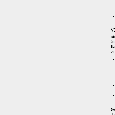
V
Di
üb
Ba
ei
De
du