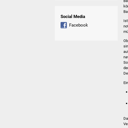
Ba
kö
Ba
Social Media
Is
Facebook
no
mü
Ob
si
au
na
So
de
De
Ei
Da
Ve