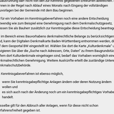
uausführung darf nicht von den zur Kenntnis gegebenen Entwürfen abweichen. 
nnen in der Regel nach Ablauf eines Monats nach Eingang der vollständigen
uvorlagen bei der Gemeinde mit dem Bau beginnen.
t für ein Vorhaben im Kenntnisgabeverfahren noch eine andere Entscheidung
twendig wie zum Beispiel eine Genehmigung nach dem Denkmalschutzgesetz,
ssen Sie als Bauherr zusätzlich zur Kenntnisgabe diese Entscheidung beantrag
 im Bereich eines Bauvorhabens denkmalrechtliche Belange zu berücksichtigen
nd, kann der Digitalen Denkmalkarte Baden-Württemberg entnommen werden, d
f dem Geoportal BW eingestellt ist. Wählen Sie dort die Karte „Kulturdenkmale“ 
vigieren Sie über die „Suche nach Adressen, Orte, Daten“ zu Ihrem Baugrundstü
fern dort Kulturdenkmale eingetragen sind, bedarf das Vorhaben womöglich ein
nkmalrechtlichen Genehmigung. Weitere Auskünfte erteilt die zuständige Unter
nkmalschutzbehörde.
n Kenntnisgabeverfahren ist ebenso möglich,
wenn Sie kenntnisgabepflichtige Anlagen ändern oder deren Nutzung ändern
wollen und
es sich auch nach der Änderung noch um ein kenntnisgabepflichtiges Vorhab
handelt.
sselbe gilt für den Abbruch aller Anlagen, wenn für diese nicht schon
rfahrensfreiheit gegeben ist.