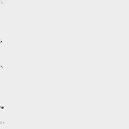
ie
ik
en
che
ise