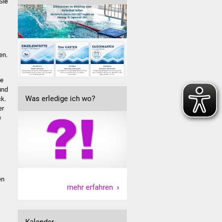
Sie
en.
ie
und
Was erledige ich wo?
ck.
er
e
en
mehr erfahren
Kalender