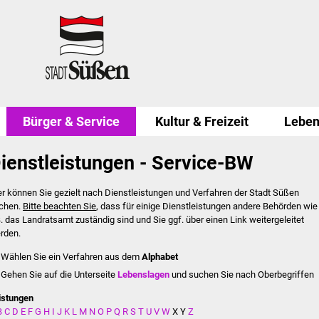
Bürger & Service
Kultur & Freizeit
Leben
ienstleistungen - Service-BW
er können Sie gezielt nach Dienstleistungen und Verfahren der Stadt Süßen
chen.
Bitte beachten Sie
, dass für einige Dienstleistungen andere Behörden wie
B. das Landratsamt zuständig sind und Sie ggf. über einen Link weitergeleitet
rden.
Wählen Sie ein Verfahren aus dem
Alphabet
Gehen Sie auf die Unterseite
Lebenslagen
und suchen Sie nach Oberbegriffen
istungen
B
C
D
E
F
G
H
I
J
K
L
M
N
O
P
Q
R
S
T
U
V
W
X
Y
Z