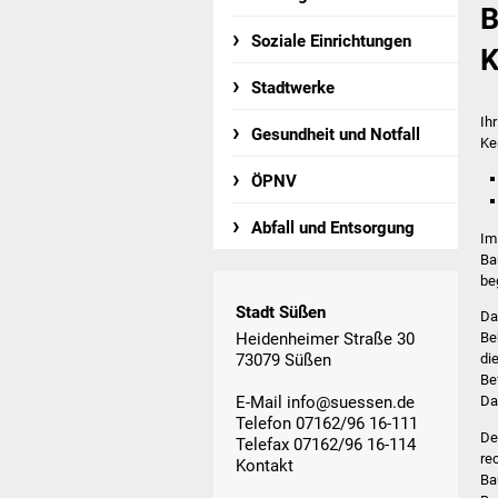
B
Soziale Einrichtungen
K
Stadtwerke
Ih
Gesundheit und Notfall
Ke
ÖPNV
Abfall und Entsorgung
Im
Ba
be
Stadt Süßen
Da
Heidenheimer Straße 30
Be
73079 Süßen
di
Be
E-Mail
info@suessen.de
Da
Telefon 07162/96 16-111
De
Telefax 07162/96 16-114
re
Kontakt
Ba