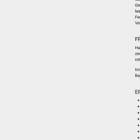
Ge
la
Fe
Ve
F
Ha
zw
mi
Im
Ba
E