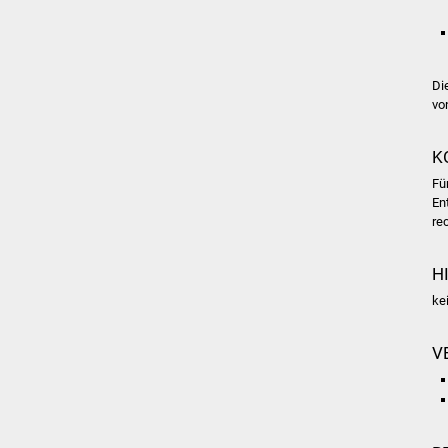
Di
vo
K
Fü
En
re
H
ke
V