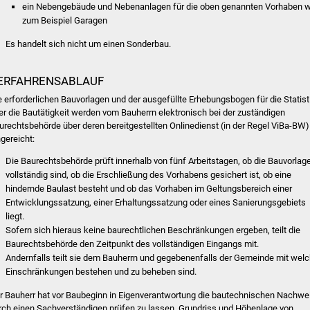
ein Nebengebäude und Nebenanlagen für die oben genannten Vorhaben w
zum Beispiel Garagen
Es handelt sich nicht um einen Sonderbau.
ERFAHRENSABLAUF
e erforderlichen Bauvorlagen und der ausgefüllte Erhebungsbogen für die Statist
er die Bautätigkeit werden vom Bauherrn elektronisch bei der zuständigen
urechtsbehörde über deren bereitgestellten Onlinedienst (in der Regel ViBa-BW)
ngereicht:
Die Baurechtsbehörde prüft innerhalb von fünf Arbeitstagen, ob die Bauvorlag
vollständig sind, ob die Erschließung des Vorhabens gesichert ist, ob eine
hindernde Baulast besteht und ob das Vorhaben im Geltungsbereich einer
Entwicklungssatzung, einer Erhaltungssatzung oder eines Sanierungsgebiets
liegt.
Sofern sich hieraus keine baurechtlichen Beschränkungen ergeben, teilt die
Baurechtsbehörde den Zeitpunkt des vollständigen Eingangs mit.
Andernfalls teilt sie dem Bauherrn und gegebenenfalls der Gemeinde mit wel
Einschränkungen bestehen und zu beheben sind.
r Bauherr hat vor Baubeginn in Eigenverantwortung die bautechnischen Nachwe
rch einen Sachverständigen prüfen zu lassen, Grundriss und Höhenlage von