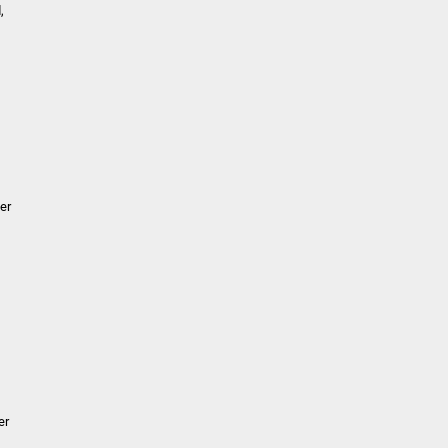
,
er
er