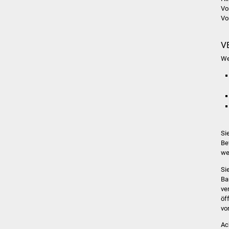
Vo
Vo
V
We
Si
Be
we
Si
Ba
ve
öf
vo
Ac