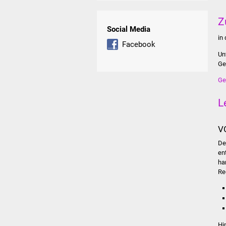
Z
Social Media
in
Facebook
Un
Ge
Ge
L
V
De
en
ha
Re
Hi