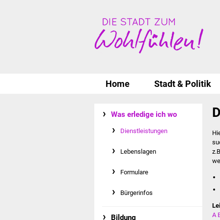
Home
Stadt & Politik
D
Was erledige ich wo
Dienstleistungen
Hi
su
Lebenslagen
z.
we
Formulare
Bürgerinfos
Le
A
Bildung