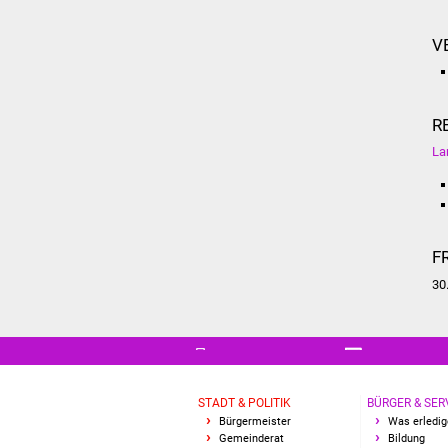
V
R
La
F
30
STADT & POLITIK
BÜRGER & SER
Bürgermeister
Was erledig
Gemeinderat
Bildung