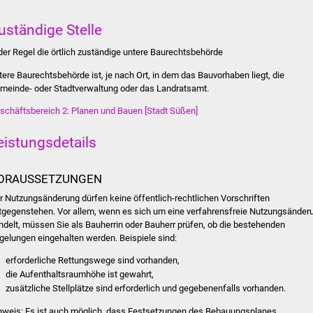
uständige Stelle
 der Regel die örtlich zuständige untere Baurechtsbehörde
tere Baurechtsbehörde ist, je nach Ort, in dem das Bauvorhaben liegt, die
meinde- oder Stadtverwaltung oder das Landratsamt.
schäftsbereich 2: Planen und Bauen [Stadt Süßen]
eistungsdetails
ORAUSSETZUNGEN
r Nutzungsänderung dürfen keine öffentlich-rechtlichen Vorschriften
tgegenstehen.
Vor allem, wenn es sich um eine verfahrensfreie Nutzungsänder
ndelt, müssen Sie als Bauherrin oder Bauherr prüfen, ob die bestehenden
gelungen eingehalten werden. Beispiele sind:
erforderliche Rettungswege sind vorhanden,
die Aufenthaltsraumhöhe ist gewahrt,
zusätzliche Stellplätze sind erforderlich und gegebenenfalls vorhanden.
nweis: Es ist auch möglich, dass Festsetzungen des Bebauungsplanes,