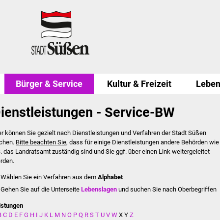
Bürger & Service
Kultur & Freizeit
Leben
ienstleistungen - Service-BW
er können Sie gezielt nach Dienstleistungen und Verfahren der Stadt Süßen
chen.
Bitte beachten Sie
, dass für einige Dienstleistungen andere Behörden wie
B. das Landratsamt zuständig sind und Sie ggf. über einen Link weitergeleitet
rden.
Wählen Sie ein Verfahren aus dem
Alphabet
Gehen Sie auf die Unterseite
Lebenslagen
und suchen Sie nach Oberbegriffen
istungen
B
C
D
E
F
G
H
I
J
K
L
M
N
O
P
Q
R
S
T
U
V
W
X
Y
Z