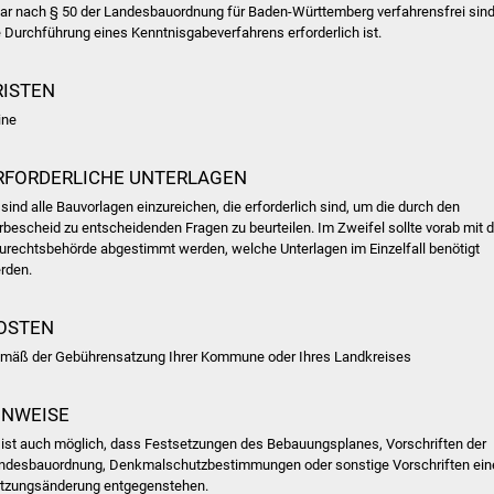
ar nach § 50 der Landesbauordnung für Baden-Württemberg verfahrensfrei sind
e Durchführung eines Kenntnisgabeverfahrens erforderlich ist.
RISTEN
ine
RFORDERLICHE UNTERLAGEN
 sind alle Bauvorlagen einzureichen, die erforderlich sind, um die durch den
rbescheid zu entscheidenden Fragen zu beurteilen. Im Zweifel sollte vorab mit d
urechtsbehörde abgestimmt werden, welche Unterlagen im Einzelfall benötigt
rden.
OSTEN
mäß der Gebührensatzung Ihrer Kommune oder Ihres Landkreises
INWEISE
 ist auch möglich, dass Festsetzungen des Bebauungsplanes, Vorschriften der
ndesbauordnung, Denkmalschutzbestimmungen oder sonstige Vorschriften ein
tzungsänderung entgegenstehen.