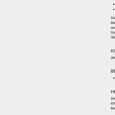
Di
Ba
au
Do
Üb
K
Ab
B
H
Di
Er
Ba