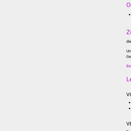
O
Z
di
Un
Ge
Ba
L
V
V