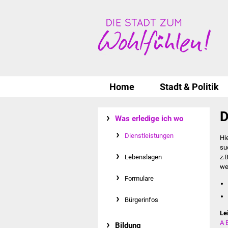
Home
Stadt & Politik
D
Was erledige ich wo
Dienstleistungen
Hi
su
Lebenslagen
z.
we
Formulare
Bürgerinfos
Le
A
Bildung