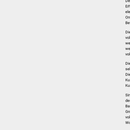
De
Er
el
On
Be
Di
vo
we
we
vo
Di
se
Di
Ku
Ku
Si
de
Ba
Gr
vo
Wo