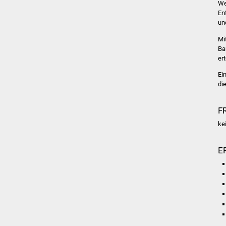
We
En
un
Mi
Ba
ert
Ei
di
F
ke
E