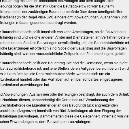
r Bauantrag mit allen erforderlichen Bauvorlagen und dem ausgefüllten
hebungsbogen für die Statistik über die Bautätigkeit wird vom Bauherrn
ektronisch bei der zuständigen Baurechtsbehörde über deren bereitgestellten
linedienst (in der Regel ViBa-BW) eingereicht. Abweichungen, Ausnahmen und
freiungen müssen gesondert beantragt werden.
e Baurechtsbehörde prüft innerhalb von zehn Arbeitstagen, ob die Bauvorlagen
llständig sind und welche anderen Ämter und Dienststellen am Verfahren beteili
rden müssen. Sind die Bauvorlagen unvollständig, teilt die Baurechtsbehörde mi
lche Ergänzungen erforderlich sind. Sobald der Bauantrag und die Bauvorlagen
llständig sind, wird der voraussichtliche Zeitpunkt der Entscheidung mitgeteilt.
e Baurechtsbehörde prüft den Bauantrag. Sie hört die Gemeinde, wenn sie nicht
lbst Baurechtsbehörde ist, und jene Stellen, deren Aufgabenbereich berührt wird
es ist zum Beispiel die Denkmalschutzbehörde, wenn es sich um ein
lturdenkmal handelt oder das Vorhaben auf ein benachbartes eingetragenes
lturdenkmal Auswirkungen hat.
nd Abweichungen, Ausnahmen oder Befreiungen beantragt, die auch dem Schut
s Nachbarn dienen, benachrichtigt die Gemeinde auf Veranlassung der
urechtsbehörde die Eigentümer der an das Baugrundstück angrenzenden
undstücke (Angrenzer) innerhalb von fünf Arbeitstagen ab dem Eingang der
llständigen Bauvorlagen. Damit erhalten diese die Gelegenheit, innerhalb von vie
chen Einwendungen zu dem Bauvorhaben vorzubringen.