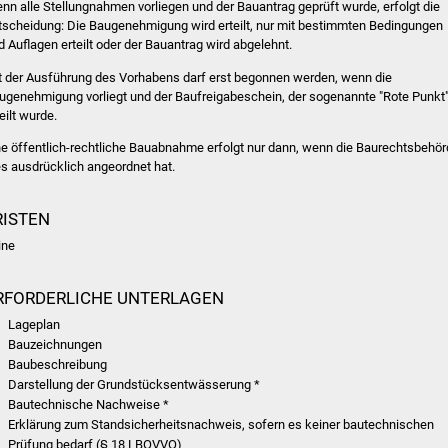
nn alle Stellungnahmen vorliegen und der Bauantrag geprüft wurde, erfolgt die
tscheidung: Die Baugenehmigung wird erteilt, nur mit bestimmten Bedingungen
d Auflagen erteilt oder der Bauantrag wird abgelehnt.
t der Ausführung des Vorhabens darf erst begonnen werden, wenn die
ugenehmigung vorliegt und der Baufreigabeschein, der sogenannte "Rote Punkt"
eilt wurde.
ne öffentlich-rechtliche Bauabnahme erfolgt nur dann, wenn die Baurechtsbehö
es ausdrücklich angeordnet hat.
RISTEN
ine
RFORDERLICHE UNTERLAGEN
Lageplan
Bauzeichnungen
Baubeschreibung
Darstellung der Grundstücksentwässerung *
Bautechnische Nachweise *
Erklärung zum Standsicherheitsnachweis, sofern es keiner bautechnischen
Prüfung bedarf (§ 18 LBOVVO)