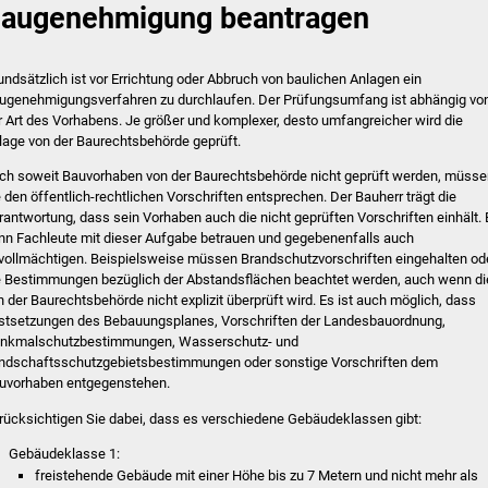
augenehmigung beantragen
undsätzlich ist vor Errichtung oder Abbruch von baulichen Anlagen ein
ugenehmigungsverfahren zu durchlaufen. Der Prüfungsumfang ist abhängig vo
r Art des Vorhabens. Je größer und komplexer, desto umfangreicher wird die
lage von der Baurechtsbehörde geprüft.
ch soweit Bauvorhaben von der Baurechtsbehörde nicht geprüft werden, müsse
e den öffentlich-rechtlichen Vorschriften entsprechen. Der Bauherr trägt die
rantwortung, dass sein Vorhaben auch die nicht geprüften Vorschriften einhält. 
nn Fachleute mit dieser Aufgabe betrauen und gegebenenfalls auch
vollmächtigen. Beispielsweise müssen Brandschutzvorschriften eingehalten od
e Bestimmungen bezüglich der Abstandsflächen beachtet werden, auch wenn di
n der Baurechtsbehörde nicht explizit überprüft wird. Es ist auch möglich, dass
stsetzungen des Bebauungsplanes, Vorschriften der Landesbauordnung,
nkmalschutzbestimmungen, Wasserschutz- und
ndschaftsschutzgebietsbestimmungen oder sonstige Vorschriften dem
uvorhaben entgegenstehen.
rücksichtigen Sie dabei, dass es verschiedene Gebäudeklassen gibt:
Gebäudeklasse 1:
freistehende Gebäude mit einer Höhe bis zu 7 Metern und nicht mehr als