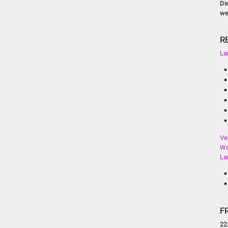
Di
we
R
La
Ve
Wo
La
F
22