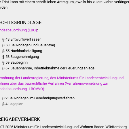
e Frist kann mit einem schriftlichen Antrag um jeweils bis zu drei Jahre verlänger
rden.
ECHTSGRUNDLAGE
ndesbauordnung (LBO)
:
§ 43 Entwurfsverfasser
§ 53 Bauvorlagen und Bauantrag
§ 55 Nachbarbeteiligung
§ 58 Baugenehmigung
§ 59 Baubeginn
§ 67 Bauabnahme, Inbetriebnahme der Feuerungsanlage
rordnung der Landesregierung, des Ministeriums für Landesentwicklung und
hnen über das baurechtliche Verfahren (Verfahrensverordnung zur
ndesbauordnung -LBOVVO)
:
§ 2 Bauvorlagen im Genehmigungsverfahren
§ 4 Lageplan
REIGABEVERMERK
.07.2026 Ministerium für Landesentwicklung und Wohnen Baden-Württemberg