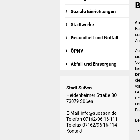
B
Soziale Einrichtungen
Gr
Stadtwerke
Ba
de
Gesundheit und Notfall
An
ÖPNV
Au
si
Ve
Abfall und Entsorgung
ka
be
di
vo
Stadt Süßen
Fe
Heidenheimer Straße 30
De
73079 Süßen
La
Ba
E-Mail
info@suessen.de
Telefon 07162/96 16-111
Be
Telefax 07162/96 16-114
Kontakt