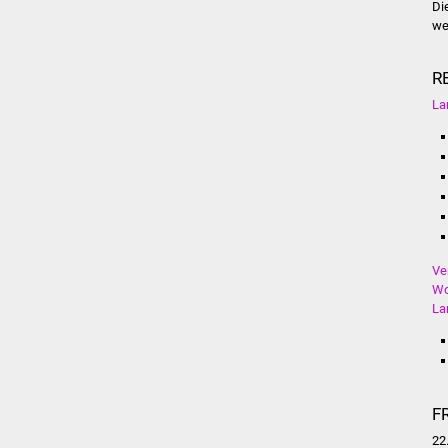
Di
we
R
La
Ve
Wo
La
F
22