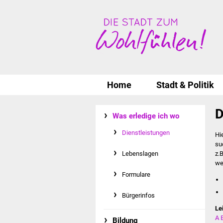
Home
Stadt & Politik
D
Was erledige ich wo
Dienstleistungen
Hi
su
Lebenslagen
z.
we
Formulare
Bürgerinfos
Le
A
Bildung