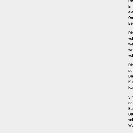
De
Er
el
On
Be
Di
vo
we
we
vo
Di
se
Di
Ku
Ku
Si
de
Ba
Gr
vo
Wo