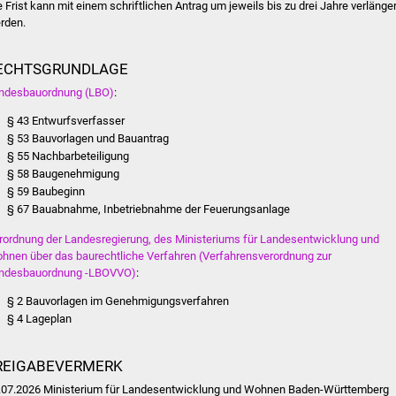
e Frist kann mit einem schriftlichen Antrag um jeweils bis zu drei Jahre verlänger
rden.
ECHTSGRUNDLAGE
ndesbauordnung (LBO)
:
§ 43 Entwurfsverfasser
§ 53 Bauvorlagen und Bauantrag
§ 55 Nachbarbeteiligung
§ 58 Baugenehmigung
§ 59 Baubeginn
§ 67 Bauabnahme, Inbetriebnahme der Feuerungsanlage
rordnung der Landesregierung, des Ministeriums für Landesentwicklung und
hnen über das baurechtliche Verfahren (Verfahrensverordnung zur
ndesbauordnung -LBOVVO)
:
§ 2 Bauvorlagen im Genehmigungsverfahren
§ 4 Lageplan
REIGABEVERMERK
.07.2026 Ministerium für Landesentwicklung und Wohnen Baden-Württemberg