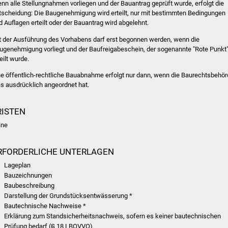
nn alle Stellungnahmen vorliegen und der Bauantrag geprüft wurde, erfolgt die
tscheidung: Die Baugenehmigung wird erteilt, nur mit bestimmten Bedingungen
d Auflagen erteilt oder der Bauantrag wird abgelehnt.
t der Ausführung des Vorhabens darf erst begonnen werden, wenn die
ugenehmigung vorliegt und der Baufreigabeschein, der sogenannte "Rote Punkt"
eilt wurde.
ne öffentlich-rechtliche Bauabnahme erfolgt nur dann, wenn die Baurechtsbehö
es ausdrücklich angeordnet hat.
RISTEN
ine
RFORDERLICHE UNTERLAGEN
Lageplan
Bauzeichnungen
Baubeschreibung
Darstellung der Grundstücksentwässerung *
Bautechnische Nachweise *
Erklärung zum Standsicherheitsnachweis, sofern es keiner bautechnischen
Prüfung bedarf (§ 18 LBOVVO)