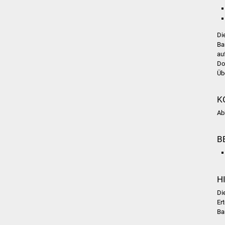
Di
Ba
au
Do
Üb
K
Ab
B
H
Di
Er
Ba