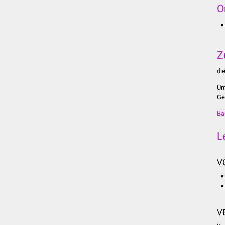
O
Z
di
Un
Ge
Ba
L
V
V