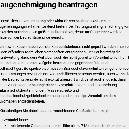
augenehmigung beantragen
undsätzlich ist vor Errichtung oder Abbruch von baulichen Anlagen ein
ugenehmigungsverfahren zu durchlaufen. Der Prüfungsumfang ist abhängig vo
r Art des Vorhabens. Je größer und komplexer, desto umfangreicher wird die
lage von der Baurechtsbehörde geprüft.
ch soweit Bauvorhaben von der Baurechtsbehörde nicht geprüft werden, müsse
e den öffentlich-rechtlichen Vorschriften entsprechen. Der Bauherr trägt die
rantwortung, dass sein Vorhaben auch die nicht geprüften Vorschriften einhält. 
nn Fachleute mit dieser Aufgabe betrauen und gegebenenfalls auch
vollmächtigen. Beispielsweise müssen Brandschutzvorschriften eingehalten od
e Bestimmungen bezüglich der Abstandsflächen beachtet werden, auch wenn di
n der Baurechtsbehörde nicht explizit überprüft wird. Es ist auch möglich, dass
stsetzungen des Bebauungsplanes, Vorschriften der Landesbauordnung,
nkmalschutzbestimmungen, Wasserschutz- und
ndschaftsschutzgebietsbestimmungen oder sonstige Vorschriften dem
uvorhaben entgegenstehen.
rücksichtigen Sie dabei, dass es verschiedene Gebäudeklassen gibt:
Gebäudeklasse 1:
freistehende Gebäude mit einer Höhe bis zu 7 Metern und nicht mehr als