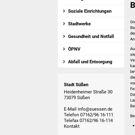
B
Soziale Einrichtungen
Gr
Stadtwerke
Ba
de
Gesundheit und Notfall
An
ÖPNV
Au
si
Ve
Abfall und Entsorgung
ka
be
di
vo
Stadt Süßen
Fe
Heidenheimer Straße 30
De
73079 Süßen
La
Ba
E-Mail
info@suessen.de
Telefon 07162/96 16-111
Be
Telefax 07162/96 16-114
Kontakt