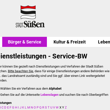
Bürger & Service
Kultur & Freizeit
Leben
ienstleistungen - Service-BW
er können Sie gezielt nach Dienstleistungen und Verfahren der Stadt Süßen
chen.
Bitte beachten Sie
, dass für einige Dienstleistungen andere Behörden wie
B. das Landratsamt zuständig sind und Sie ggf. über einen Link weitergeleitet
rden.
Wählen Sie ein Verfahren aus dem
Alphabet
Gehen Sie auf die Unterseite
Lebenslagen
und suchen Sie nach Oberbegriffen
istungen
B
C
D
E
F
G
H
I
J
K
L
M
N
O
P
Q
R
S
T
U
V
W
X
Y
Z