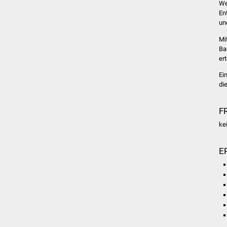
We
En
un
Mi
Ba
ert
Ei
di
F
ke
E