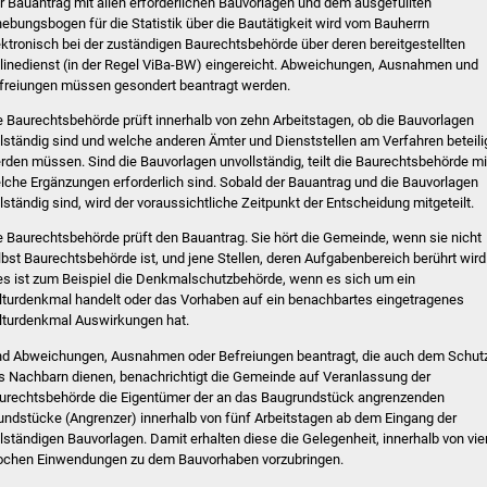
r Bauantrag mit allen erforderlichen Bauvorlagen und dem ausgefüllten
hebungsbogen für die Statistik über die Bautätigkeit wird vom Bauherrn
ektronisch bei der zuständigen Baurechtsbehörde über deren bereitgestellten
linedienst (in der Regel ViBa-BW) eingereicht. Abweichungen, Ausnahmen und
freiungen müssen gesondert beantragt werden.
e Baurechtsbehörde prüft innerhalb von zehn Arbeitstagen, ob die Bauvorlagen
llständig sind und welche anderen Ämter und Dienststellen am Verfahren beteili
rden müssen. Sind die Bauvorlagen unvollständig, teilt die Baurechtsbehörde mi
lche Ergänzungen erforderlich sind. Sobald der Bauantrag und die Bauvorlagen
llständig sind, wird der voraussichtliche Zeitpunkt der Entscheidung mitgeteilt.
e Baurechtsbehörde prüft den Bauantrag. Sie hört die Gemeinde, wenn sie nicht
lbst Baurechtsbehörde ist, und jene Stellen, deren Aufgabenbereich berührt wird
es ist zum Beispiel die Denkmalschutzbehörde, wenn es sich um ein
lturdenkmal handelt oder das Vorhaben auf ein benachbartes eingetragenes
lturdenkmal Auswirkungen hat.
nd Abweichungen, Ausnahmen oder Befreiungen beantragt, die auch dem Schut
s Nachbarn dienen, benachrichtigt die Gemeinde auf Veranlassung der
urechtsbehörde die Eigentümer der an das Baugrundstück angrenzenden
undstücke (Angrenzer) innerhalb von fünf Arbeitstagen ab dem Eingang der
llständigen Bauvorlagen. Damit erhalten diese die Gelegenheit, innerhalb von vie
chen Einwendungen zu dem Bauvorhaben vorzubringen.