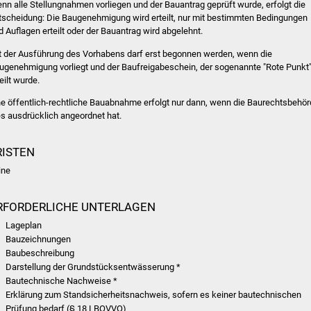
nn alle Stellungnahmen vorliegen und der Bauantrag geprüft wurde, erfolgt die
tscheidung: Die Baugenehmigung wird erteilt, nur mit bestimmten Bedingungen
d Auflagen erteilt oder der Bauantrag wird abgelehnt.
t der Ausführung des Vorhabens darf erst begonnen werden, wenn die
ugenehmigung vorliegt und der Baufreigabeschein, der sogenannte "Rote Punkt"
eilt wurde.
ne öffentlich-rechtliche Bauabnahme erfolgt nur dann, wenn die Baurechtsbehö
es ausdrücklich angeordnet hat.
RISTEN
ine
RFORDERLICHE UNTERLAGEN
Lageplan
Bauzeichnungen
Baubeschreibung
Darstellung der Grundstücksentwässerung *
Bautechnische Nachweise *
Erklärung zum Standsicherheitsnachweis, sofern es keiner bautechnischen
Prüfung bedarf (§ 18 LBOVVO)