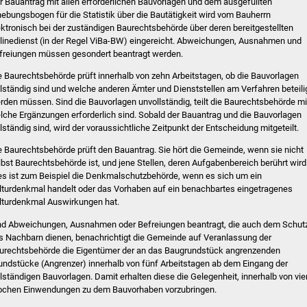
r Bauantrag mit allen erforderlichen Bauvorlagen und dem ausgefüllten
hebungsbogen für die Statistik über die Bautätigkeit wird vom Bauherrn
ektronisch bei der zuständigen Baurechtsbehörde über deren bereitgestellten
linedienst (in der Regel ViBa-BW) eingereicht. Abweichungen, Ausnahmen und
freiungen müssen gesondert beantragt werden.
e Baurechtsbehörde prüft innerhalb von zehn Arbeitstagen, ob die Bauvorlagen
llständig sind und welche anderen Ämter und Dienststellen am Verfahren beteili
rden müssen. Sind die Bauvorlagen unvollständig, teilt die Baurechtsbehörde mi
lche Ergänzungen erforderlich sind. Sobald der Bauantrag und die Bauvorlagen
llständig sind, wird der voraussichtliche Zeitpunkt der Entscheidung mitgeteilt.
e Baurechtsbehörde prüft den Bauantrag. Sie hört die Gemeinde, wenn sie nicht
lbst Baurechtsbehörde ist, und jene Stellen, deren Aufgabenbereich berührt wird
es ist zum Beispiel die Denkmalschutzbehörde, wenn es sich um ein
lturdenkmal handelt oder das Vorhaben auf ein benachbartes eingetragenes
lturdenkmal Auswirkungen hat.
nd Abweichungen, Ausnahmen oder Befreiungen beantragt, die auch dem Schut
s Nachbarn dienen, benachrichtigt die Gemeinde auf Veranlassung der
urechtsbehörde die Eigentümer der an das Baugrundstück angrenzenden
undstücke (Angrenzer) innerhalb von fünf Arbeitstagen ab dem Eingang der
llständigen Bauvorlagen. Damit erhalten diese die Gelegenheit, innerhalb von vie
chen Einwendungen zu dem Bauvorhaben vorzubringen.