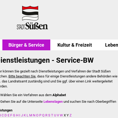
Bürger & Service
Kultur & Freizeit
Leben
ienstleistungen - Service-BW
er können Sie gezielt nach Dienstleistungen und Verfahren der Stadt Süßen
chen.
Bitte beachten Sie
, dass für einige Dienstleistungen andere Behörden wie
B. das Landratsamt zuständig sind und Sie ggf. über einen Link weitergeleitet
rden.
Wählen Sie ein Verfahren aus dem
Alphabet
Gehen Sie auf die Unterseite
Lebenslagen
und suchen Sie nach Oberbegriffen
istungen
B
C
D
E
F
G
H
I
J
K
L
M
N
O
P
Q
R
S
T
U
V
W
X
Y
Z