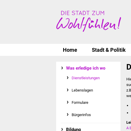
Home
Stadt & Politik
D
Was erledige ich wo
Dienstleistungen
Hi
su
Lebenslagen
z.
we
Formulare
Bürgerinfos
Le
A
Bildung