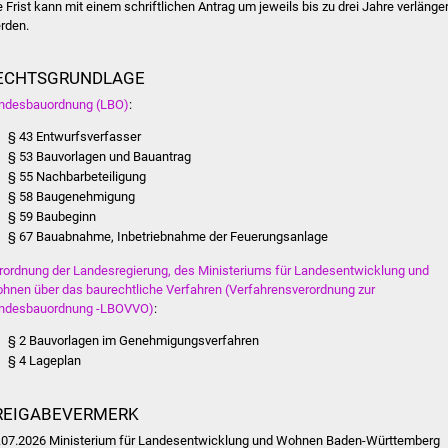
e Frist kann mit einem schriftlichen Antrag um jeweils bis zu drei Jahre verlänger
rden.
ECHTSGRUNDLAGE
ndesbauordnung (LBO)
:
§ 43 Entwurfsverfasser
§ 53 Bauvorlagen und Bauantrag
§ 55 Nachbarbeteiligung
§ 58 Baugenehmigung
§ 59 Baubeginn
§ 67 Bauabnahme, Inbetriebnahme der Feuerungsanlage
rordnung der Landesregierung, des Ministeriums für Landesentwicklung und
hnen über das baurechtliche Verfahren (Verfahrensverordnung zur
ndesbauordnung -LBOVVO)
:
§ 2 Bauvorlagen im Genehmigungsverfahren
§ 4 Lageplan
REIGABEVERMERK
.07.2026 Ministerium für Landesentwicklung und Wohnen Baden-Württemberg