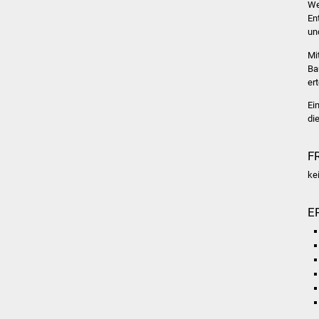
We
En
un
Mi
Ba
ert
Ei
di
F
ke
E