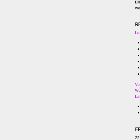
Di
we
R
La
Ve
Wo
La
F
22