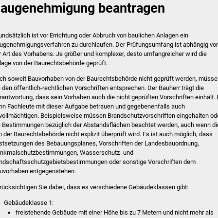
augenehmigung beantragen
undsätzlich ist vor Errichtung oder Abbruch von baulichen Anlagen ein
ugenehmigungsverfahren zu durchlaufen. Der Prüfungsumfang ist abhängig vo
r Art des Vorhabens. Je größer und komplexer, desto umfangreicher wird die
lage von der Baurechtsbehörde geprüft.
ch soweit Bauvorhaben von der Baurechtsbehörde nicht geprüft werden, müsse
e den öffentlich-rechtlichen Vorschriften entsprechen. Der Bauherr trägt die
rantwortung, dass sein Vorhaben auch die nicht geprüften Vorschriften einhält. 
nn Fachleute mit dieser Aufgabe betrauen und gegebenenfalls auch
vollmächtigen. Beispielsweise müssen Brandschutzvorschriften eingehalten od
e Bestimmungen bezüglich der Abstandsflächen beachtet werden, auch wenn di
n der Baurechtsbehörde nicht explizit überprüft wird. Es ist auch möglich, dass
stsetzungen des Bebauungsplanes, Vorschriften der Landesbauordnung,
nkmalschutzbestimmungen, Wasserschutz- und
ndschaftsschutzgebietsbestimmungen oder sonstige Vorschriften dem
uvorhaben entgegenstehen.
rücksichtigen Sie dabei, dass es verschiedene Gebäudeklassen gibt:
Gebäudeklasse 1:
freistehende Gebäude mit einer Höhe bis zu 7 Metern und nicht mehr als