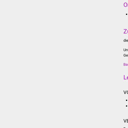
O
Z
di
Un
Ge
Ba
L
V
V