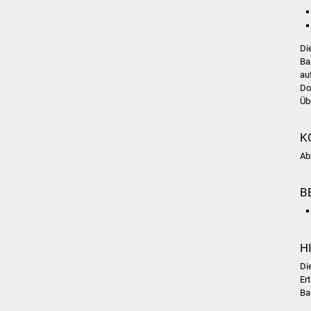
Di
Ba
au
Do
Üb
K
Ab
B
H
Di
Er
Ba