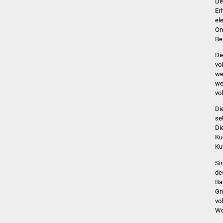
De
Er
el
On
Be
Di
vo
we
we
vo
Di
se
Di
Ku
Ku
Si
de
Ba
Gr
vo
Wo