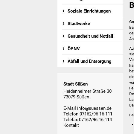
B
Soziale Einrichtungen
Gr
Stadtwerke
Ba
de
Gesundheit und Notfall
An
ÖPNV
Au
si
Ve
Abfall und Entsorgung
ka
be
di
vo
Stadt Süßen
Fe
Heidenheimer Straße 30
De
73079 Süßen
La
Ba
E-Mail
info@suessen.de
Telefon 07162/96 16-111
Be
Telefax 07162/96 16-114
Kontakt