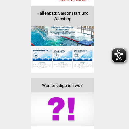
Veranstaltungen
Hallenbad: Saisonstart und
Stadtfest
Webshop
Ostermarkt
Einrichtungen
Hallenbad
Stadtbücherei
Stadtarchiv
Was erledige ich wo?
Zehntscheuer
Bürgerhaus
Kulturhalle