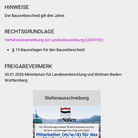
Volkshochschule
HINWEISE
Der Bauvorbescheid gilt drei Jahre.
Soziale Einrichtungen
RECHTSGRUNDLAGE
Kirchen
Verfahrensverordnung zur Landesbauordnung (LBOVVO)
:
Lokale Agenda
§ 15
Bauvorlagen für den Bauvorbescheid
Jugendhaus
FREIGABEVERMERK
30.01.2026 Ministerium für Landesentwicklung und Wohnen Baden-
Fachteam Jugend
Württemberg
Kinder- und
Familienzentrum
Stellenausschreibung
Stadtwerke
Suenergie