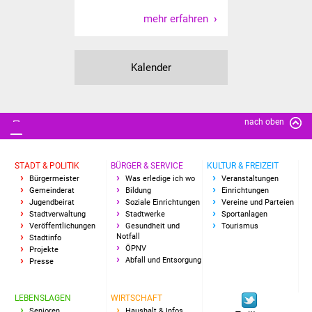
Vereine und Parteien
mehr erfahren
Selbsteintrag Vereine
Kalender
Beirat Süßener Vereine
Sportanlagen
nach oben
Tourismus
STADT & POLITIK
BÜRGER & SERVICE
KULTUR & FREIZEIT
Bürgermeister
Was erledige ich wo
Veranstaltungen
Erlebnisregion
Gemeinderat
Bildung
Einrichtungen
Schwäbischer Albtrauf
Jugendbeirat
Soziale Einrichtungen
Vereine und Parteien
Stadtverwaltung
Stadtwerke
Sportanlagen
Veröffentlichungen
Gesundheit und
Tourismus
Route der
Notfall
Stadtinfo
Industriekultur
ÖPNV
Projekte
Abfall und Entsorgung
Presse
Lebenslagen
LEBENSLAGEN
WIRTSCHAFT
Senioren
Haushalt & Infos