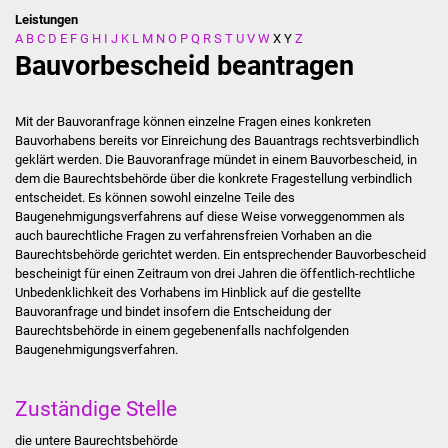
Leistungen
A
B
C
D
E
F
G
H
I
J
K
L
M
N
O
P
Q
R
S
T
U
V
W
X
Y
Z
Stadtverwaltung
Bauvorbescheid beantragen
Ansprechpartner
Mit der Bauvoranfrage können einzelne Fragen eines konkreten
Behördenwegweiser
Bauvorhabens bereits vor Einreichung des Bauantrags rechtsverbindlich
geklärt werden. Die Bauvoranfrage mündet in einem Bauvorbescheid, in
dem die Baurechtsbehörde über die konkrete Fragestellung verbindlich
Stellenangebote
entscheidet. Es können sowohl einzelne Teile des
Baugenehmigungsverfahrens auf diese Weise vorweggenommen als
Kontakt
auch baurechtliche Fragen zu verfahrensfreien Vorhaben an die
Baurechtsbehörde gerichtet werden. Ein entsprechender Bauvorbescheid
bescheinigt für einen Zeitraum von drei Jahren die öffentlich-rechtliche
Veröffentlichungen
Unbedenklichkeit des Vorhabens im Hinblick auf die gestellte
Bauvoranfrage und bindet insofern die Entscheidung der
Ortsrecht
Baurechtsbehörde in einem gegebenenfalls nachfolgenden
Baugenehmigungsverfahren.
FNP / Bebauungspläne
Zuständige Stelle
Wahlen
die untere Baurechtsbehörde