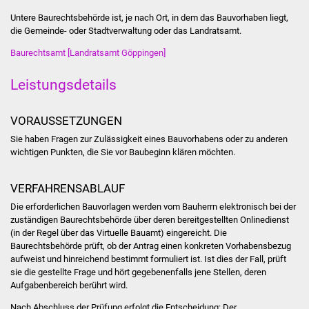
Stadtinfo
Untere Baurechtsbehörde ist, je nach Ort, in dem das Bauvorhaben liegt,
die Gemeinde- oder Stadtverwaltung oder das Landratsamt.
Jubiläumsjahr 2021
Baurechtsamt [Landratsamt Göppingen]
Partnerstädte
Leistungsdetails
Projekte
VORAUSSETZUNGEN
Sie haben Fragen zur Zulässigkeit eines Bauvorhabens oder zu anderen
Schulentwicklung Bizet
wichtigen Punkten, die Sie vor Baubeginn klären möchten.
Sanierung Hallenbad
VERFAHRENSABLAUF
Sanierung Bizethalle
Die erforderlichen Bauvorlagen werden vom Bauherrn elektronisch bei der
zuständigen Baurechtsbehörde über deren bereitgestellten Onlinedienst
(in der Regel über das Virtuelle Bauamt) eingereicht. Die
Ortsentwicklung
Baurechtsbehörde prüft, ob der Antrag einen konkreten Vorhabensbezug
aufweist und hinreichend bestimmt formuliert ist. Ist dies der Fall, prüft
Presse
sie die gestellte Frage und hört gegebenenfalls jene Stellen, deren
Aufgabenbereich berührt wird.
Bürger & Service
Nach Abschluss der Prüfung erfolgt die Entscheidung: Der