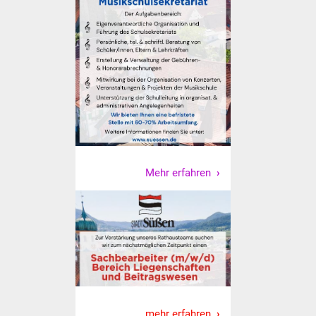
NETZMonitor
Gesundheit und Notfall
Ärzte und Apotheken
Pflege von Angehörigen
Hitzewarnung / UV-
Index
Mehr erfahren
ÖPNV
Bürgerbus (MOBS)
Abfall und Entsorgung
Kultur & Freizeit
mehr erfahren