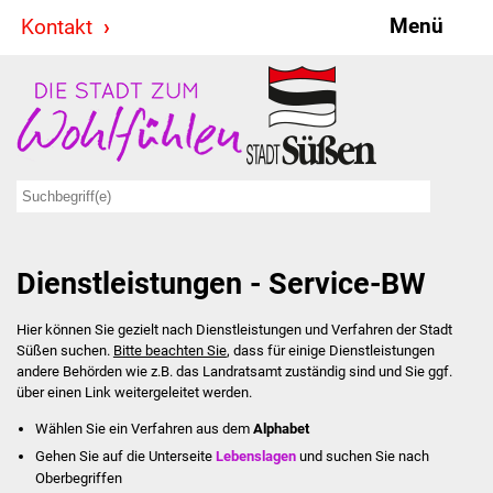
Menü
Kontakt
Stadt & Politik
Bürgermeister
Reden
Gemeinderat
Dienstleistungen - Service-BW
Ausschüsse
Hier können Sie gezielt nach Dienstleistungen und Verfahren der Stadt
Ratsinformationssystem
Süßen suchen.
Bitte beachten Sie
, dass für einige Dienstleistungen
andere Behörden wie z.B. das Landratsamt zuständig sind und Sie ggf.
Jugendbeirat
über einen Link weitergeleitet werden.
Wählen Sie ein Verfahren aus dem
Alphabet
Summerrockfestival
Gehen Sie auf die Unterseite
Lebenslagen
und suchen Sie nach
Oberbegriffen
Hallenbadparty