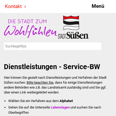
Menü
Kontakt
Stadt & Politik
Bürgermeister
Reden
Gemeinderat
Dienstleistungen - Service-BW
Ausschüsse
Hier können Sie gezielt nach Dienstleistungen und Verfahren der Stadt
Ratsinformationssystem
Süßen suchen.
Bitte beachten Sie
, dass für einige Dienstleistungen
andere Behörden wie z.B. das Landratsamt zuständig sind und Sie ggf.
Jugendbeirat
über einen Link weitergeleitet werden.
Wählen Sie ein Verfahren aus dem
Alphabet
Summerrockfestival
Gehen Sie auf die Unterseite
Lebenslagen
und suchen Sie nach
Oberbegriffen
Hallenbadparty