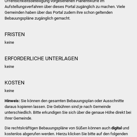
Öffentlichkeitsbeteiligung vorgesehenen Planentwürfe im
Aufstellungsverfahren über dieses Portal zugänglich zu machen. Viele
Was erledige ich wo
Gemeinden haben über das Portal zudem ihre schon geltenden
Bebauungspläne zugänglich gemacht.
Dienstleistungen
FRISTEN
Lebenslagen
keine
Formulare
ERFORDERLICHE UNTERLAGEN
keine
Bürgerinfos
KOSTEN
Bildung
keine
Schulen
Hinweis:
Sie können den gesamten Bebauungsplan oder Ausschnitte
daraus kopieren lassen. Die Gebühren sind je nach Gemeinde
Kindergärten
unterschiedlich. Bitte erkundigen Sie sich über die genaue Höhe direkt bei
Ihrer Gemeinde.
Kolping-Musikschule
Die rechtskräftigen Bebauungspläne von Süßen können auch
digital
und
kostenlos abgerufen werden. Hierzu klicken Sie bitte auf den folgenden