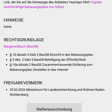
Link, der Sie auf die Homepage des Anbieters Yeymaps führt:
Digitale
Volkshochschule
rechtskräftige Bebauungspläne von Süßen
Soziale Einrichtungen
HINWEISE
Kirchen
keine
Lokale Agenda
RECHTSGRUNDLAGE
Baugesetzbuch (BauGB)
Jugendhaus
§ 10 Absatz 3 Satz 2 BauGB Einsicht in den Bebauungsplan
§ 3 Abs. 2 Satz 5 BauGB
Beteiligung der Öffentlichkeit
Fachteam Jugend
§ 10a Absatz 2 BauGB Zusammenfassende Erklärung zum
Bebauungsplan; Einstellen in das Internet
Kinder- und
Familienzentrum
FREIGABEVERMERK
25.03.2026 Ministerium für Landesentwicklung und Wohnen Baden-
Stadtwerke
Württemberg
Suenergie
Stellenausschreibung