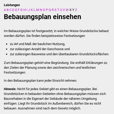
Leistungen
A
B
C
D
E
F
G
H
I
J
K
L
M
N
O
P
Q
R
S
T
U
V
W
X
Y
Z
Stadtverwaltung
Bebauungsplan einsehen
Ansprechpartner
Im Bebauungsplan ist festgesetzt, in welcher Weise Grundstücke bebaut
Behördenwegweiser
werden dürfen.
Sie finden beispielsweise Festsetzungen
zu Art und Maß der baulichen Nutzung,
Stellenangebote
zur zulässigen Anzahl der Geschosse und
zur zulässigen Bauweise und den überbaubaren Grundstücksflächen.
Kontakt
Zum Bebauungsplan gehört eine Begründung. Sie enthält Erkläru
n
gen zu
den Zielen der Planung sowie den zeichnerischen und textlichen
Veröffentlichungen
Festsetzungen.
In den Bebauungsplan kann jeder Einsicht nehmen.
Ortsrecht
Hinweis:
Nicht für jedes Gebiet gibt es einen Bebauungsplan. Bei
Grundstücken in bebauten Gebieten ohne Bebauungsplan müssen sich
FNP / Bebauungspläne
Bauvorhaben in die Eigenart der Gebäude der näheren Umg
e
bung
einfügen. Liegt Ihr Grundstück im Außenbereich, dürfen Sie es nicht
Wahlen
bebauen. Ausnahmen sind nach dem Gesetz möglich.