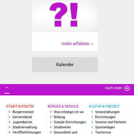
Vereine und Parteien
Selbsteintrag Vereine
Beirat Süßener Vereine
mehr erfahren
Sportanlagen
Tourismus
Kalender
Erlebnisregion
Schwäbischer Albtrauf
nach oben
Route der
Industriekultur
STADT & POLITIK
BÜRGER & SERVICE
KULTUR & FREIZEIT
Bürgermeister
Was erledige ich wo
Veranstaltungen
Gemeinderat
Bildung
Einrichtungen
Lebenslagen
Jugendbeirat
Soziale Einrichtungen
Vereine und Parteien
Stadtverwaltung
Stadtwerke
Sportanlagen
Veröffentlichungen
Gesundheit und
Tourismus