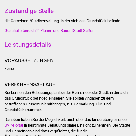
Stadtinfo
Zuständige Stelle
Jubiläumsjahr 2021
die Gemeinde-/Stadtverwaltung, in der sich das Grundstück befindet
Geschäftsbereich 2: Planen und Bauen [Stadt Süßen]
Partnerstädte
Leistungsdetails
Projekte
VORAUSSETZUNGEN
Schulentwicklung Bizet
keine
Sanierung Hallenbad
VERFAHRENSABLAUF
Sanierung Bizethalle
Sie können den Bebauungsplan bei der Gemeinde oder Stadt, in der sich
das Grundstück befindet, einsehen. Sie sollten Angaben zu dem
betroffenen Grundstück mitbringen, z.B. Gemarkung, Flur- und
Ortsentwicklung
Grundstücksnummer.
Presse
Daneben haben Sie die Möglichkeit, auch über das länderübergreifende
UVP-Portal
in bestimmte Bebauungspläne Einsicht zu nehmen. Die Städte
und Gemeinden sind dazu verpflichtet, die für die
Bürger & Service