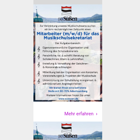
NETZMonitor
Gesundheit und Notfall
Ärzte und Apotheken
Pflege von Angehörigen
Hitzewarnung / UV-
Index
ÖPNV
Bürgerbus (MOBS)
Abfall und Entsorgung
Mehr erfahren
Kultur & Freizeit