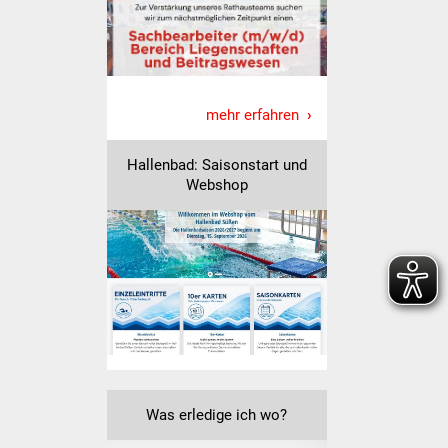
Veranstaltungen
Stadtfest
Ostermarkt
mehr erfahren
Einrichtungen
Hallenbad: Saisonstart und
Webshop
Hallenbad
Stadtbücherei
Stadtarchiv
Zehntscheuer
Bürgerhaus
Was erledige ich wo?
Kulturhalle