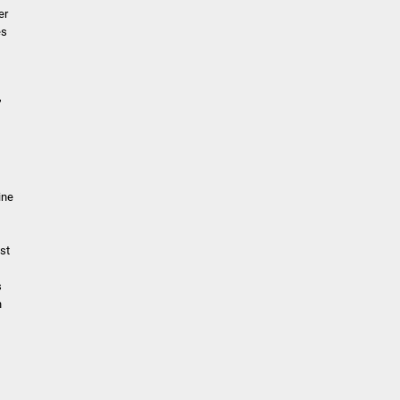
er
es
,
ine
st
s
n