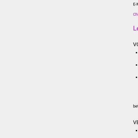
E-
Ch
L
V
be
V