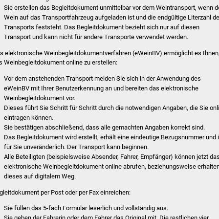
Sie erstellen das Begleitdokument unmittelbar vor dem Weintransport, wenn d
Wein auf das Transportfahrzeug aufgeladen ist und die endgültige Literzahl d
Transports feststeht. Das Begleitdokument bezieht sich nur auf diesen
Transport und kann nicht für andere Transporte verwendet werden.
s elektronische Weinbegleitdokumentverfahren (eWeinBV) ermöglicht es Ihnen
s Weinbegleitdokument online zu erstellen:
Vor dem anstehenden Transport melden Sie sich in der Anwendung des
eWeinBV mit Ihrer Benutzerkennung an und bereiten das elektronische
Weinbegleitdokument vor.
Dieses führt Sie Schritt für Schritt durch die notwendigen Angaben, die Sie onl
eintragen können.
Sie bestätigen abschließend, dass alle gemachten Angaben korrekt sind.
Das Begleitdokument wird erstellt, erhält eine eindeutige Bezugsnummer und i
für Sie unveränderlich. Der Transport kann beginnen.
Alle Beteiligten (beispielsweise Absender, Fahrer, Empfänger) können jetzt da
elektronische Weinbegleitdokument online abrufen, beziehungsweise erhalte
dieses auf digitalem Weg.
gleitdokument per Post oder per Fax einreichen:
Sie füllen das 5-fach Formular leserlich und vollständig aus.
Sie geben der Fahrerin oder dem Fahrer das Original mit. Die restlichen vier