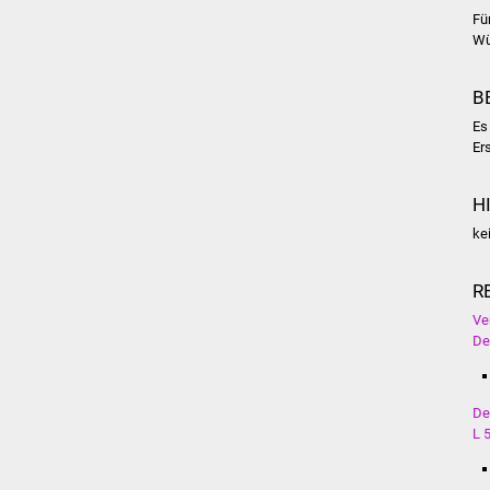
Fü
Wü
B
Es
Ers
H
ke
R
Ve
De
De
L 