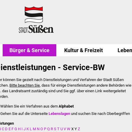
Bürger & Service
Kultur & Freizeit
Leben
ienstleistungen - Service-BW
er können Sie gezielt nach Dienstleistungen und Verfahren der Stadt Süßen
chen.
Bitte beachten Sie
, dass für einige Dienstleistungen andere Behörden wie
B. das Landratsamt zuständig sind und Sie ggf. über einen Link weitergeleitet
rden.
Wählen Sie ein Verfahren aus dem
Alphabet
Gehen Sie auf die Unterseite
Lebenslagen
und suchen Sie nach Oberbegriffen
istungen
B
C
D
E
F
G
H
I
J
K
L
M
N
O
P
Q
R
S
T
U
V
W
X
Y
Z