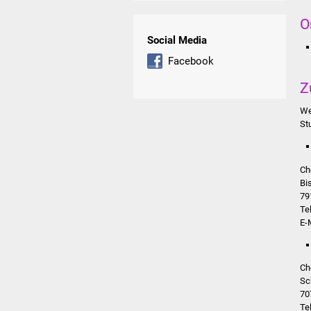
O
Social Media
Facebook
Z
We
St
Ch
Bi
79
Te
E-
Ch
Sc
70
Te