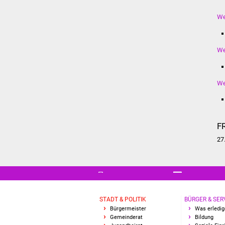
We
We
We
F
27
STADT & POLITIK
BÜRGER & SER
Bürgermeister
Was erledig
Gemeinderat
Bildung