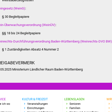
Weinbauerzeugnissen
ingesetz (WeinG)
:
§ 30 Begleitpapiere
in-Überwachungsverordnung (WeinÜV)
:
§§ 18 bis 24
Begleitpapiere
inrechts-Durchführungsverordnung Baden-Württemberg (Weinrechts-DVO BW)
§ 1 Zuständigkeiten Absatz 4 Nummer 2
REIGABEVERMERK
.05.2025 Ministerium Ländlicher Raum Baden-Württemberg
VICE
KULTUR & FREIZEIT
LEBENSLAGEN
WIR
e ich wo
Veranstaltungen
Senioren
Einrichtungen
Familien