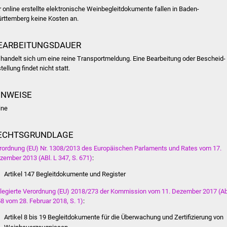
r online erstellte elektronische Weinbegleitdokumente fallen in Baden-
rttemberg keine Kosten an.
EARBEITUNGSDAUER
 handelt sich um eine reine Transportmeldung. Eine Bearbeitung oder Bescheid-
tellung findet nicht statt.
INWEISE
ine
ECHTSGRUNDLAGE
rordnung (EU) Nr. 1308/2013 des Europäischen Parlaments und Rates vom 17.
zember 2013 (ABl. L 347, S. 671)
:
Artikel 147
Begleitdokumente und Register
legierte Verordnung (EU) 2018/273 der Kommission vom 11. Dezember 2017 (Ab
58 vom 28. Februar 2018, S. 1)
:
Artikel 8 bis 19 Begleitdokumente für die Überwachung und Zertifizierung von