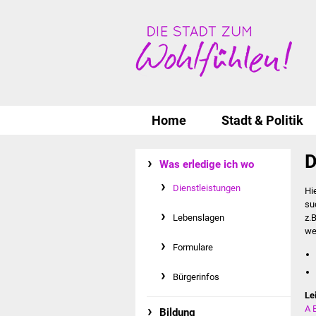
Home
Stadt & Politik
D
Was erledige ich wo
Dienstleistungen
Hi
su
Lebenslagen
z.
we
Formulare
Bürgerinfos
Le
A
Bildung