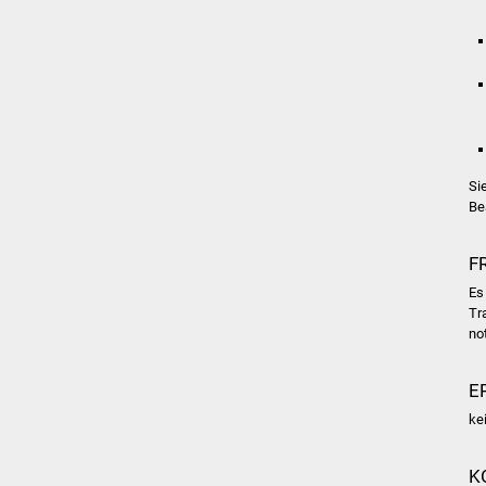
Si
Be
F
Es
Tr
no
E
ke
K