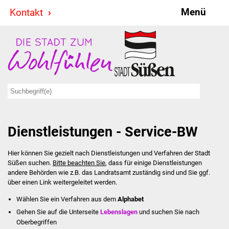
Menü
Kontakt
Stadt & Politik
Bürgermeister
Reden
Gemeinderat
Dienstleistungen - Service-BW
Ausschüsse
Hier können Sie gezielt nach Dienstleistungen und Verfahren der Stadt
Ratsinformationssystem
Süßen suchen.
Bitte beachten Sie
, dass für einige Dienstleistungen
andere Behörden wie z.B. das Landratsamt zuständig sind und Sie ggf.
Jugendbeirat
über einen Link weitergeleitet werden.
Wählen Sie ein Verfahren aus dem
Alphabet
Summerrockfestival
Gehen Sie auf die Unterseite
Lebenslagen
und suchen Sie nach
Oberbegriffen
Hallenbadparty