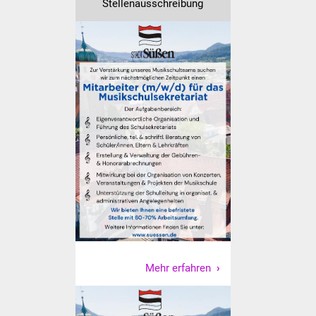
Stellenausschreibung
NETZMonitor
Gesundheit und Notfall
Ärzte und Apotheken
Pflege von Angehörigen
Hitzewarnung / UV-
Index
ÖPNV
Bürgerbus (MOBS)
Abfall und Entsorgung
Mehr erfahren
Kultur & Freizeit