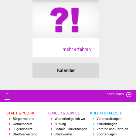
Vereine und Parteien
Selbsteintrag Vereine
Beirat Süßener Vereine
mehr erfahren
Sportanlagen
Tourismus
Kalender
Erlebnisregion
Schwäbischer Albtrauf
nach oben
Route der
Industriekultur
STADT & POLITIK
BÜRGER & SERVICE
KULTUR & FREIZEIT
Bürgermeister
Was erledige ich wo
Veranstaltungen
Lebenslagen
Gemeinderat
Bildung
Einrichtungen
Jugendbeirat
Soziale Einrichtungen
Vereine und Parteien
Stadtverwaltung
Stadtwerke
Sportanlagen