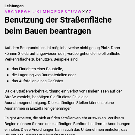
Leistungen
A
B
C
D
E
F
G
H
I
J
K
L
M
N
O
P
Q
R
S
T
U
V
W
X
Y
Z
Stadtverwaltung
Benutzung der Straßenfläche
Ansprechpartner
beim Bauen beantragen
Behördenwegweiser
Auf dem Baugrundstück ist möglicherweise nicht genug Platz. Dann
können Sie darauf angewiesen sein, vorübergehend eine öffentliche
Stellenangebote
Verkehrsfläche zu benutzen. Beispiele sind
das Einrichten einer Baustelle,
Kontakt
die Lagerung von Baumaterialien oder
das Aufstellen eines Gerüstes.
Veröffentlichungen
Da die Straßenverkehrs-Ordnung ein Verbot von Hindernissen auf der
Straße vorsieht, benötigen Sie für diese Fälle eine
Ortsrecht
Ausnahmegenehmigung. Die zuständigen Stellen können solche
Ausnahmen in Einzelfällen genehmigen.
FNP / Bebauungspläne
Es gibt Arbeiten, die sich auf den Straßenverkehr auswirken. Vor ihrem
Beginn müssen Sie von der zuständigen Behörde bestimmte Anordnungen
Wahlen
einholen. Diese Anordnungen kann auch das Unternehmen einholen, das