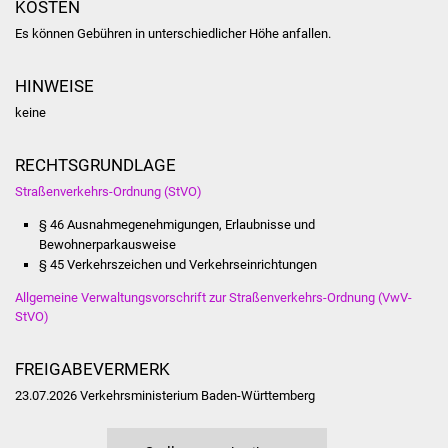
KOSTEN
Volkshochschule
Es können Gebühren in unterschiedlicher Höhe anfallen.
Soziale Einrichtungen
HINWEISE
Kirchen
keine
Lokale Agenda
RECHTSGRUNDLAGE
Straßenverkehrs-Ordnung (StVO)
Jugendhaus
§ 46 Ausnahmegenehmigungen, Erlaubnisse und
Fachteam Jugend
Bewohnerparkausweise
§ 45 Verkehrszeichen und Verkehrseinrichtungen
Kinder- und
Allgemeine Verwaltungsvorschrift zur Straßenverkehrs-Ordnung (VwV-
Familienzentrum
StVO)
Stadtwerke
FREIGABEVERMERK
23.07.2026 Verkehrsministerium Baden-Württemberg
Suenergie