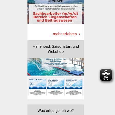
Veranstaltungen
Stadtfest
Ostermarkt
mehr erfahren
Einrichtungen
Hallenbad: Saisonstart und
Hallenbad
Webshop
Stadtbücherei
Stadtarchiv
Zehntscheuer
Bürgerhaus
Kulturhalle
Was erledige ich wo?