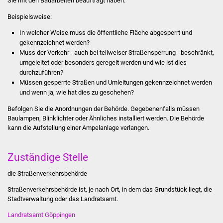
Sie mit den Bauarbeiten beauftragt haben.
Stadtinfo
Beispielsweise:
Jubiläumsjahr 2021
In welcher Weise muss die öffentliche Fläche abgesperrt und
gekennzeichnet werden?
Muss der Verkehr - auch bei teilweiser Straßensperrung - beschränkt,
Partnerstädte
umgeleitet oder besonders geregelt werden und wie ist dies
durchzuführen?
Projekte
Müssen gesperrte Straßen und Umleitungen gekennzeichnet werden
und wenn ja, wie hat dies zu geschehen?
Schulentwicklung Bizet
Befolgen Sie die Anordnungen der Behörde. Gegebenenfalls müssen
Baulampen, Blinklichter oder Ähnliches installiert werden. Die Behörde
Sanierung Hallenbad
kann die Aufstellung einer Ampelanlage verlangen.
Sanierung Bizethalle
Zuständige Stelle
Ortsentwicklung
die Straßenverkehrsbehörde
Straßenverkehrsbehörde ist, je nach Ort, in dem das Grundstück liegt, die
Presse
Stadtverwaltung oder das Landratsamt.
Landratsamt Göppingen
Bürger & Service